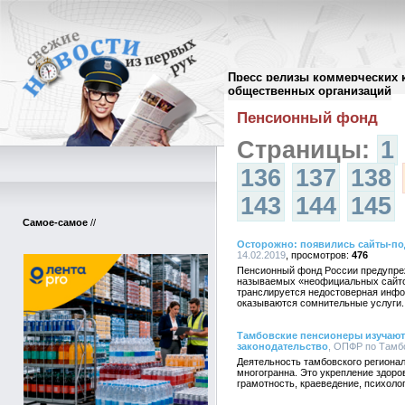
Пресс релизы коммерческих 
Архив пресс-релизов
//
общественных организаций
Пенсионный фонд
Страницы:
1
136
137
138
143
144
145
Самое-самое
//
Осторожно: появились сайты-по
14.02.2019
476
Пенсионный фонд России предупреж
называемых «неофициальных сайто
транслируется недостоверная инфо
оказываются сомнительные услуги.
Тамбовские пенсионеры изучают
законодательство
, ОПФР по Тамбо
Деятельность тамбовского региона
многогранна. Это укрепление здоро
грамотность, краеведение, психолог