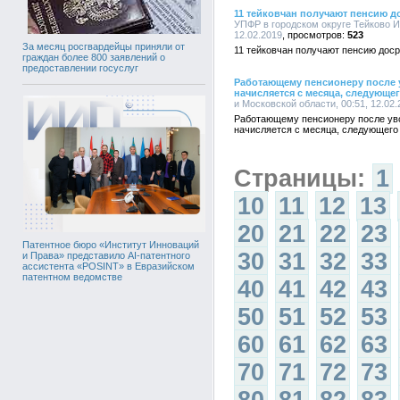
11 тейковчан получают пенсию д
УПФР в городском округе Тейково И
12.02.2019
523
За месяц росгвардейцы приняли от
11 тейковчан получают пенсию дос
граждан более 800 заявлений о
предоставлении госуслуг
Работающему пенсионеру после у
начисляется с месяца, следующе
и Московской области, 00:51, 12.02.
Работающему пенсионеру после уво
начисляется с месяца, следующего
Страницы:
1
10
11
12
13
20
21
22
23
Патентное бюро «Институт Инноваций
30
31
32
33
и Права» представило AI-патентного
ассистента «POSINT» в Евразийском
патентном ведомстве
40
41
42
43
50
51
52
53
60
61
62
63
70
71
72
73