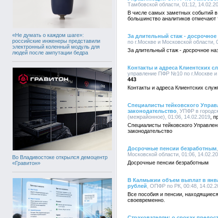
Тамбовской области, 01:12, 14.02.2
В числе самых заметных событий в 
большинство аналитиков отмечают т
«Не думать о каждом шаге»:
За длительный стаж - досрочное
российские инженеры представили
по г.Москве и Московской области, 0
электронный коленный модуль для
За длительный стаж - досрочное на
людей после ампутации бедра
Контакты и адреса Клиентских с
управление ПФР №10 по г.Москве и 
443
Контакты и адреса Клиентских слу
Специалисты тейковского Управ
законодательство
, УПФР в городс
(межрайонное), 01:06, 14.02.2019
Специалисты тейковского Управле
законодательство
Досрочные пенсии безработным
Московской области, 01:06, 14.02.2
Во Владивостоке открылся демоцентр
Досрочные пенсии безработным
«Гравитон»
В Калмыкии объем выплат в янв
рублей
, ОПФР по РК, 00:48, 14.02.
Все пособия и пенсии, находящиес
своевременно.
Страхователям: о сроках предост