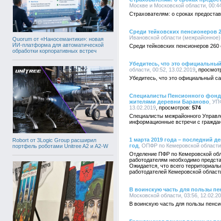
Москве и Московской области, 00:44
Страхователям: о сроках предостав
Среди тейковских пенсионеров 2
Ивановской области (межрайонное), 
Quorum от «Наносемантики»: новая
ИИ-платформа для автоматической
Среди тейковских пенсионеров 260
обработки корпоративных встреч
Убедитесь, что это официальный
области, 00:52, 13.02.2019
Убедитесь, что это официальный с
Специалисты Пенсионного фонд
жителями деревни Бараново
, УП
13.02.2019
574
Специалисты межрайонного Управл
информационные встречи с гражда
1 марта 2019 года – последний д
Robort от 3Logic Group расширил
год
, ОПФР по Кемеровской области,
портфель роботами Unitree A2 и A2-W
Отделение ПФР по Кемеровской обла
работодателям необходимо предст
Ожидается, что всего территориал
работодателей Кемеровской област
В воинскую часть для пользы пе
Московской области, 03:56, 12.02.2
В воинскую часть для пользы пенси