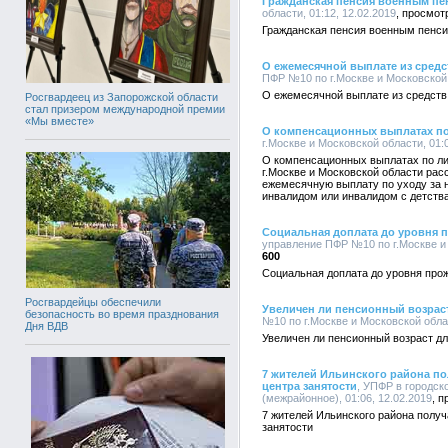
Гражданская пенсия военным п
области, 01:12, 12.02.2019
Гражданская пенсия военным пенс
О ежемесячной выплате из средс
ПФР №10 по г.Москве и Московской о
О ежемесячной выплате из средств
Росгвардеец из Запорожской области
стал призером международной премии
«Мы вместе»
О компенсационных выплатах по
г.Москве и Московской области, 01:0
О компенсационных выплатах по л
г.Москве и Московской области ра
ежемесячную выплату по уходу за 
инвалидом или инвалидом с детства
Социальная доплата до уровня 
управление ПФР №10 по г.Москве и 
600
Социальная доплата до уровня про
Росгвардейцы обеспечили
Увеличен ли пенсионный возрас
безопасность во время празднования
№10 по г.Москве и Московской облас
Дня ВДВ
Увеличен ли пенсионный возраст д
7 жителей Ильинского района п
центра занятости
, УПФР в городск
(межрайонное), 01:06, 12.02.2019
7 жителей Ильинского района полу
занятости