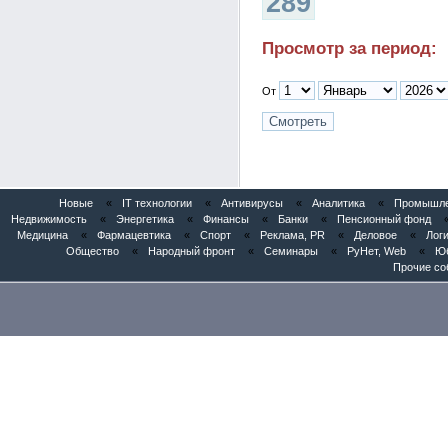
289
Просмотр за период:
От
Новые
«
IT технологии
«
Антивирусы
«
Аналитика
«
Промышлен
Недвижимость
«
Энергетика
«
Финансы
«
Банки
«
Пенсионный фонд
Медицина
«
Фармацевтика
«
Спорт
«
Реклама, PR
«
Деловое
«
Логи
Общество
«
Народный фронт
«
Семинары
«
РуНет, Web
«
Юб
Прочие со