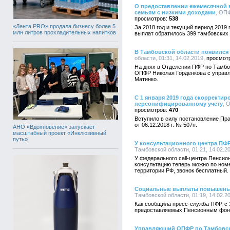
О предоставлении ежемесячной 
семьям с низкими доходами
, ОПФ
538
«Лента PRO» продала бизнесу более 5
За 2018 год и текущий период 2019
млн литров прохладительных напитков
выплат обратилось 399 тамбовских
В Тамбовской области появился
области, 01:31, 14.02.2019
На днях в Отделении ПФР по Тамбо
ОПФР Николая Горденкова с управ
Матинко.
С 1 января 2019 года скорректи
персонифицированному учету
, 
470
Вступило в силу постановление Пр
от 06.12.2018 г. № 507п.
АНО «Вдохновение» запускает
масштабный проект «Инклюзивный
путь»
У консультационного центра ПФ
Тамбовской области, 01:21, 14.02.2
У федерального call-центра Пенсио
консультацию теперь можно по номе
территории РФ, звонок бесплатный.
Социальные выплаты повышены с 
Тамбовской области, 01:19, 14.02.2
Как сообщила пресс-служба ПФР, с 
предоставляемых Пенсионным фон
Управляющий ОПФР по Тамбовск