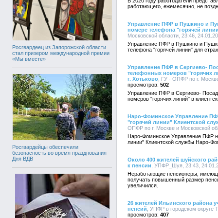
В 2020 году работодатели представ
работающего, ежемесячно, не поздн
Управление ПФР в Пушкино и Пу
номере телефона "горячей линии
Московской области, 23:46, 24.01.2
Управление ПФР в Пушкино и Пушк
Росгвардеец из Запорожской области
телефона "горячей линии" для стра
стал призером международной премии
«Мы вместе»
Управление ПФР в Сергиево- По
телефонных номеров "горячих ли
г. Хотьково
, ГУ - ОПФР по г. Москв
502
Управление ПФР в Сергиево- Посад
номеров "горячих линий" в клиентск
Наро-Фоминское Управление ПФ
"горячей линии" Клиентской сл
ОПФР по г. Москве и Московской обл
Наро-Фоминское Управление ПФР н
линии" Клиентской службы Наро-Фом
Росгвардейцы обеспечили
безопасность во время празднования
Дня ВДВ
Около 400 жителей шуйского рай
к пенсии
, УПФР_Шуя, 23:43, 24.01.
Неработающие пенсионеры, имеющие
получать повышенный размер пенси
увеличился.
26 жителей Ильинского района 
пенсий
, УПФР в городском округе Т
407