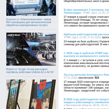
общеобразовательных школ и дошк
В Шуе проживают 3 человека, н
Ленинграда»
, УПФР_Шуя, 21:26, 27
27 января в нашей стране отмечает
Quorum от «Наносемантики»: новая
фашистской блокады. 76 лет назад, 
ИИ-платформа для автоматической
Ленинграда, которая продолжалась 
обработки корпоративных встреч
это символ беспримерного мужества
Шуйским работодателям рассказ
УПФР_Шуя, 21:08, 27.01.2020
24 января на базе шуйского Управ
семинар для работодателей. В нем 
С 2020 года в шуйском УПФР ещ
выплату из материнского капита
С 1 января т. г. вступили в силу с
изменениям максимальный месячный
право на выплату, не должен прев
Robort от 3Logic Group расширил
портфель роботами Unitree A2 и A2-W
Льготы жителям блокадного Лен
27.01.2020
523
27 января 2020 отмечается очеред
фашистской блокады. Ее ужасы зат
области проживает 196 граждан, н
Ленинграда», свидетелей тех событ
В 2020 году работодатели предс
каждого работающего, ежемесячно
и Московской области, 00:04, 25.01.