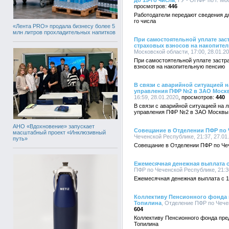
до 15-го числа
, ГУ - ОПФР по г. Мо
446
Работодатели передают сведения д
го числа
«Лента PRO» продала бизнесу более 5
млн литров прохладительных напитков
При самостоятельной уплате за
страховых взносов на накопите
Московской области, 17:00, 28.01.2
При самостоятельной уплате заст
взносов на накопительную пенсию
В связи с аварийной ситуацией 
управления ПФР №2 в ЗАО Моск
16:59, 28.01.2020
440
В связи с аварийной ситуацией на 
управления ПФР №2 в ЗАО Москвы
АНО «Вдохновение» запускает
Совещание в Отделении ПФР по 
масштабный проект «Инклюзивный
Чеченской Республике, 21:37, 27.01
путь»
Совещание в Отделении ПФР по Че
Ежемесячная денежная выплата 
ПФР по Чеченской Республике, 21:36
Ежемесячная денежная выплата с 1
Коллективу Пенсионного фонда 
Топилина
, Отделение ПФР по Чечен
604
Коллективу Пенсионного фонда пре
Топилина