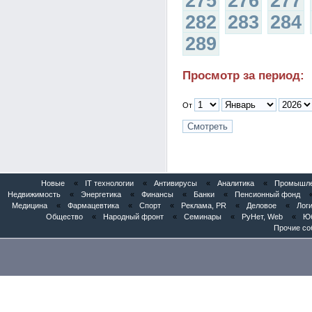
275
276
277
282
283
284
289
Просмотр за период:
От
Новые
«
IT технологии
«
Антивирусы
«
Аналитика
«
Промышлен
Недвижимость
«
Энергетика
«
Финансы
«
Банки
«
Пенсионный фонд
Медицина
«
Фармацевтика
«
Спорт
«
Реклама, PR
«
Деловое
«
Логи
Общество
«
Народный фронт
«
Семинары
«
РуНет, Web
«
Юб
Прочие со