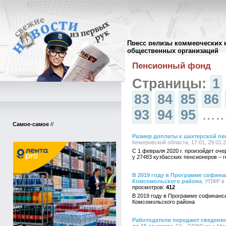
Пресс релизы коммерческих 
Архив пресс-релизов
//
общественных организаций
Пенсионный фонд
Страницы:
1
83
84
85
86
93
94
95
…
Самое-самое
//
Размер доплаты к шахтерской п
Кемеровской области, 17:01, 29.01.
С 1 февраля 2020 г. произойдет оч
у 27483 кузбасских пенсионеров – г
В 2019 году в Программе софина
Комсомольского района
, УПФР в
412
В 2019 году в Программе софинанс
Комсомольского района
Работодатели передают сведени