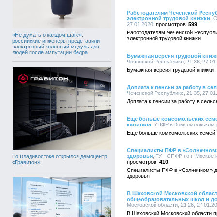
Работодателям Чеченской Респуб
электронной трудовой книжки
, 
27.01.2020
599
Работодателям Чеченской Республи
«Не думать о каждом шаге»:
электронной трудовой книжки
российские инженеры представили
электронный коленный модуль для
людей после ампутации бедра
Бумажная версия трудовой книж
Чеченской Республике, 21:36, 27.01
Бумажная версия трудовой книжки 
Доплата к пенсии за работу в се
Чеченской Республике, 21:35, 27.01
Доплата к пенсии за работу в сель
Еще больше комсомольских семе
капитала
, УПФР в Комсомольском р
Еще больше комсомольских семей м
Специалисты ПФР в «Солнечном
здоровья
, ГУ - ОПФР по г. Москве 
Во Владивостоке открылся демоцентр
410
«Гравитон»
Специалисты ПФР в «Солнечном» д
здоровья
В Шаховской Московской област
общеобразовательных школ и д
Московской области, 21:26, 27.01.2
В Шаховской Московской области п