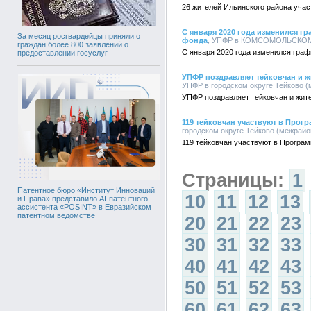
26 жителей Ильинского района уча
С января 2020 года изменился г
За месяц росгвардейцы приняли от
фонда
, УПФР в КОМСОМОЛЬСКОМ Р
граждан более 800 заявлений о
С января 2020 года изменился гра
предоставлении госуслуг
УПФР поздравляет тейковчан и ж
УПФР в городском округе Тейково (м
УПФР поздравляет тейковчан и жит
119 тейковчан участвуют в Про
городском округе Тейково (межрайон
119 тейковчан участвуют в Програ
Страницы:
1
Патентное бюро «Институт Инноваций
10
11
12
13
и Права» представило AI-патентного
ассистента «POSINT» в Евразийском
патентном ведомстве
20
21
22
23
30
31
32
33
40
41
42
43
50
51
52
53
60
61
62
63