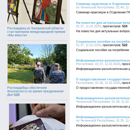
Семинар-практикум в Отделении
по Чеченской Республике, 01:46, 11
Семинар-практикум в Отделении П
На повестке дня актуальные во
01:37, 11.02.2020
510
Росгвардеец из Запорожской области
На повестке дня актуальные вопро
стал призером международной премии
«Мы вместе»
Социальное пособие на погребе
01:37, 11.02.2020
522
Социальное пособие на погребение
Информационно-разъяснительная
Республике, 01:37, 11.02.2020
Информационно-разъяснительная р
О предоставлении государствен
Республике, 01:36, 11.02.2020
О предоставлении государственной
Росгвардейцы обеспечили
безопасность во время празднования
Дня ВДВ
Информационно-разъяснительная
Чеченской Республике, 01:36, 11.02
Информационно-разъяснительная р
Информационно-разъяснительна
по Чеченской Республике, 01:35, 11
Информационно-разъяснительная р