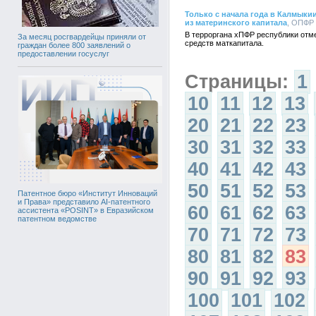
Только с начала года в Калмыки
из материнского капитала
, ОПФР 
В терроргана хПФР республики отме
За месяц росгвардейцы приняли от
средств маткапитала.
граждан более 800 заявлений о
предоставлении госуслуг
Страницы:
1
10
11
12
13
20
21
22
23
30
31
32
33
40
41
42
43
50
51
52
53
Патентное бюро «Институт Инноваций
и Права» представило AI-патентного
60
61
62
63
ассистента «POSINT» в Евразийском
патентном ведомстве
70
71
72
73
80
81
82
83
90
91
92
93
100
101
102