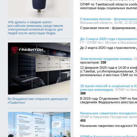
ОПФР по Тамбовской области сообщ
некоторые виды социальных выпла
Страховая пенсия - формирование
«Не думать о каждом шаге»:
Московской области, 19:46, 12.02.2
российские инженеры представили
Страховая пенсия - формирование, 
электронный коленный модуль для
людей после ампутации бедра
До 2 марта 2020 года страховате
ГУ - ОПФР по г. Москве и Московско
До 2 марта 2020 года страхователи
Электронная трудовая книжка
, О
338
12 февраля 2020 года в 14.00 в ко
(г.Тамбов, ул.Интернациональная, 
региональных и местных СМИ по те
18 тысяч пенсий и соцвыплат в 
реестра инвалидов
, ОПФР по Кеме
388
В 2019 году Отделением ПФР по Ке
Во Владивостоке открылся демоцентр
сведениям Федерального реестра и
«Гравитон»
Начальник гаврилово-посадског
УПФР в Гаврилово-Посадском муници
455
Начальник гаврилово-посадского У
УПФР в Комсомольском районе п