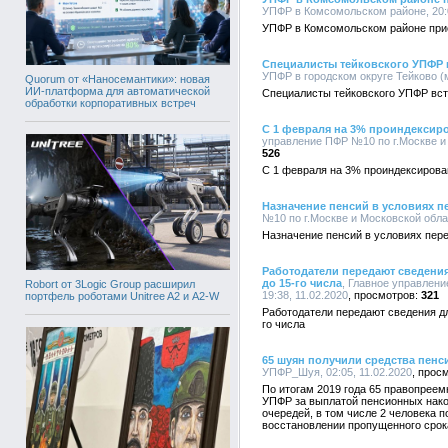
УПФР в Комсомольском районе, 20:0
УПФР в Комсомольском районе при
Специалисты тейковского УПФР 
УПФР в городском округе Тейково (м
Quorum от «Наносемантики»: новая
ИИ-платформа для автоматической
Специалисты тейковского УПФР вст
обработки корпоративных встреч
С 1 февраля на 3% проиндексиро
управление ПФР №10 по г.Москве и 
526
С 1 февраля на 3% проиндексирова
Назначение пенсий в условиях п
№10 по г.Москве и Московской облас
Назначение пенсий в условиях пер
Работодатели передают сведени
до 15-го числа
, Главное управлени
Robort от 3Logic Group расширил
19:38, 11.02.2020
321
портфель роботами Unitree A2 и A2-W
Работодатели передают сведения д
го числа
65 шуян получили средства пен
УПФР_Шуя, 02:05, 11.02.2020
По итогам 2019 года 65 правопрее
УПФР за выплатой пенсионных нако
очередей, в том числе 2 человека 
восстановлении пропущенного срок