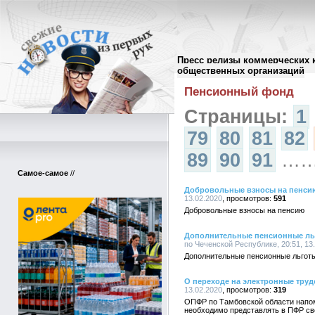
Пресс релизы коммерческих 
Архив пресс-релизов
//
общественных организаций
Пенсионный фонд
Страницы:
1
79
80
81
82
89
90
91
…
Самое-самое
//
Добровольные взносы на пенси
13.02.2020
591
Добровольные взносы на пенсию
Дополнительные пенсионные ль
по Чеченской Республике, 20:51, 13
Дополнительные пенсионные льгот
О переходе на электронные тру
13.02.2020
319
ОПФР по Тамбовской области напоми
необходимо представлять в ПФР све