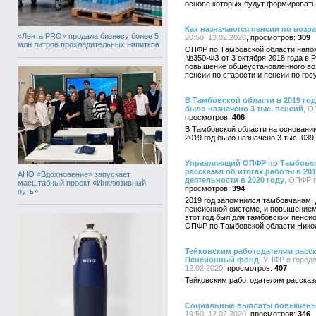
основе которых будут формировать
Как назначаются пенсии по возра
«Лента PRO» продала бизнесу более 5
20:50, 13.02.2020
309
млн литров прохладительных напитков
ОПФР по Тамбовской области напом
№350-ФЗ от 3 октября 2018 года в 
повышение общеустановленного воз
пенсии по старости и пенсии по го
В Тамбовской области в 2019 го
было назначено 3 тыс. пенсий
, О
406
В Тамбовской области на основани
2019 год было назначено 3 тыс. 039
Управляющий ОПФР по Тамбовск
рассказал об итогах работы в 20
АНО «Вдохновение» запускает
деятельности в 2020 году
, ОПФР п
масштабный проект «Инклюзивный
394
путь»
2019 год запомнился тамбовчанам, 
пенсионной системе, и повышением 
этот год был для тамбовских пенс
ОПФР по Тамбовской области Никол
Тейковским работодателям расск
Пенсионный фонд
, УПФР в город
12.02.2020
407
Тейковским работодателям рассказ
Социальные выплаты повышены 
19:50, 12.02.2020
346