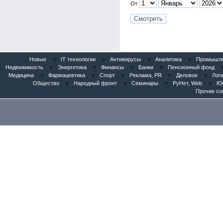
От
Новые
«
IT технологии
«
Антивирусы
«
Аналитика
«
Промышлен
Недвижимость
«
Энергетика
«
Финансы
«
Банки
«
Пенсионный фонд
Медицина
«
Фармацевтика
«
Спорт
«
Реклама, PR
«
Деловое
«
Логи
Общество
«
Народный фронт
«
Семинары
«
РуНет, Web
«
Юб
Прочие со