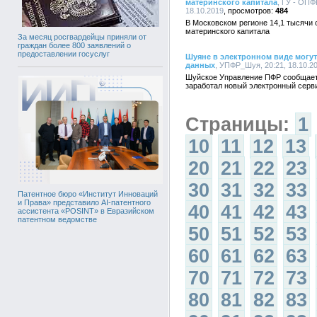
материнского капитала
, ГУ - ОПФ
18.10.2019
484
В Московском регионе 14,1 тысячи
материнского капитала
За месяц росгвардейцы приняли от
граждан более 800 заявлений о
предоставлении госуслуг
Шуяне в электронном виде могу
данных
, УПФР_Шуя, 20:21, 18.10.2
Шуйское Управление ПФР сообщает,
заработал новый электронный серв
Страницы:
1
10
11
12
13
20
21
22
23
30
31
32
33
Патентное бюро «Институт Инноваций
и Права» представило AI-патентного
40
41
42
43
ассистента «POSINT» в Евразийском
патентном ведомстве
50
51
52
53
60
61
62
63
70
71
72
73
80
81
82
83