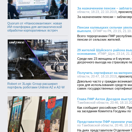
За назначением пенсии – заблаг
области, 18:23, 22.10.2019
За назначением пенсии – заблагов
Quorum от «Наносемантики»: новая
ИИ-платформа для автоматической
Пенсии калмыцких сельчан увел
обработки корпоративных встреч
выплате
, ОПФР по РК, 23:15, 21.10
Всего террорганами ПФР республики
пенсии от сельских жителей.
29 жителей Шуйского района вы
основанию
, УПФР_Шуя, 23:14, 21.
Среди них 23 женщины и 6 мужчин. 
досрочного выхода на страховую пе
Получить сертификат на материн
области, 20:47, 18.10.2019
Довольно часто у граждан возникае
Robort от 3Logic Group расширил
срок для использования средств ма
портфель роботами Unitree A2 и A2-W
самих государственных сертификат
Глава ПФР Антон Дроздов высту
Тамбовской области, 20:46, 18.10.2
Как сообщают российские СМИ, Пр
на заседании Комитета Госдумы по 
Представители ПФР приняли уча
по Тамбовской области, 20:46, 18.1
На днях представители Отделения 