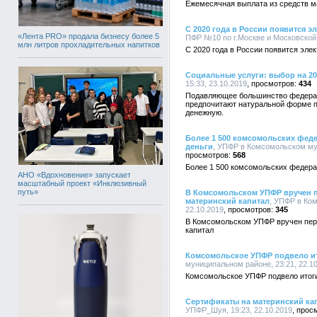
Ежемесячная выплата из средств м
С 2020 года в России появится э
«Лента PRO» продала бизнесу более 5
ПФР №10 по г.Москве и Московской о
млн литров прохладительных напитков
С 2020 года в России появится эле
Социальные услуги: выбор на 20
15:33, 23.10.2019
434
Подавляющее большинство федерал
предпочитают натуральной форме п
денежную.
Более 1 500 комсомольских фед
деньги
, УПФР в Комсомольском мун
568
Более 1 500 комсомольских федера
АНО «Вдохновение» запускает
масштабный проект «Инклюзивный
путь»
В Комсомольском УПФР вручен 
материнский капитал
, УПФР в Ко
22.10.2019
345
В Комсомольском УПФР вручен пер
капитал
Комсомольское УПФР подвело ит
муниципальном районе, 23:21, 22.1
Комсомольское УПФР подвело итоги
Сертификаты на материнский кап
УПФР_Шуя, 19:23, 22.10.2019