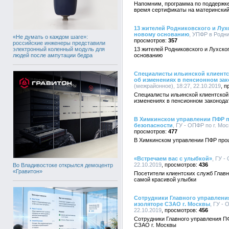
Напомним, программа по поддержке 
время сертификаты на материнский
13 жителей Родниковского и Лу
новому основанию
, УПФР в Родни
«Не думать о каждом шаге»:
357
российские инженеры представили
электронный коленный модуль для
13 жителей Родниковского и Лухск
людей после ампутации бедра
основанию
Специалисты ильинской клиентс
об изменениях в пенсионном за
(межрайонное), 18:27, 22.10.2019
Специалисты ильинской клиентско
изменениях в пенсионном законода
В Химкинском управлении ПФР 
безопасности
, ГУ - ОПФР по г. Мо
477
В Химкинском управлении ПФР прош
«Встречаем вас с улыбкой»
, ГУ -
22.10.2019
436
Во Владивостоке открылся демоцентр
«Гравитон»
Посетители клиентских служб Глав
самой красивой улыбки
Сотрудники Главного управлени
изоляторе СЗАО г. Москвы
, ГУ - 
22.10.2019
456
Сотрудники Главного управления П
СЗАО г. Москвы