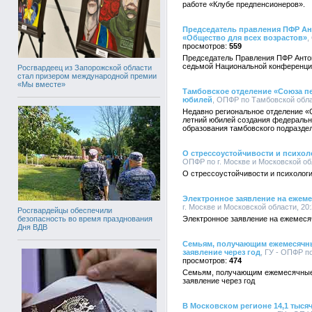
работе «Клубе предпенсионеров».
Председатель правления ПФР Ан
«Общество для всех возрастов»
,
559
Председатель Правления ПФР Антон
седьмой Национальной конференции
Росгвардеец из Запорожской области
стал призером международной премии
«Мы вместе»
Тамбовское отделение «Союза п
юбилей
, ОПФР по Тамбовской облас
Недавно региональное отделение «
летний юбилей создания федерально
образования тамбовского подразде
О стрессоустойчивости и психол
ОПФР по г. Москве и Московской обл
О стрессоустойчивости и психологи
Электронное заявление на ежеме
г. Москве и Московской области, 20:
Росгвардейцы обеспечили
Электронное заявление на ежемеся
безопасность во время празднования
Дня ВДВ
Семьям, получающим ежемесячны
заявление через год
, ГУ - ОПФР по
474
Семьям, получающим ежемесячные 
заявление через год
В Московском регионе 14,1 тыся