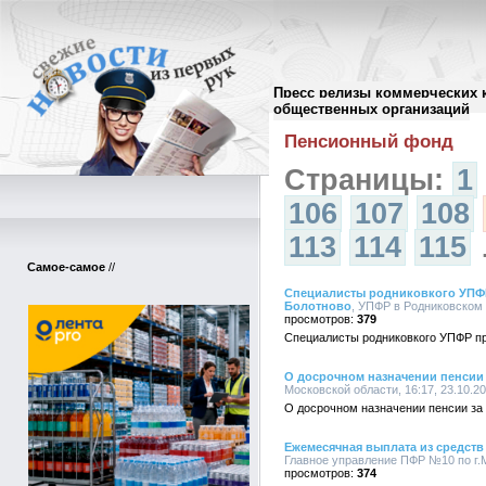
Пресс релизы коммерческих 
Архив пресс-релизов
//
общественных организаций
Пенсионный фонд
Страницы:
1
106
107
108
113
114
115
Самое-самое
//
Специалисты родниковкого УПФР
Болотново
, УПФР в Родниковском 
379
Специалисты родниковкого УПФР пр
О досрочном назначении пенсии
Московской области, 16:17, 23.10.2
О досрочном назначении пенсии за
Ежемесячная выплата из средств 
Главное управление ПФР №10 по г.М
374