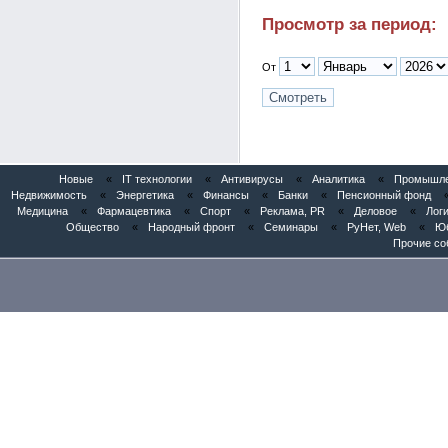
Просмотр за период:
От
Новые
«
IT технологии
«
Антивирусы
«
Аналитика
«
Промышлен
Недвижимость
«
Энергетика
«
Финансы
«
Банки
«
Пенсионный фонд
Медицина
«
Фармацевтика
«
Спорт
«
Реклама, PR
«
Деловое
«
Логи
Общество
«
Народный фронт
«
Семинары
«
РуНет, Web
«
Юб
Прочие со