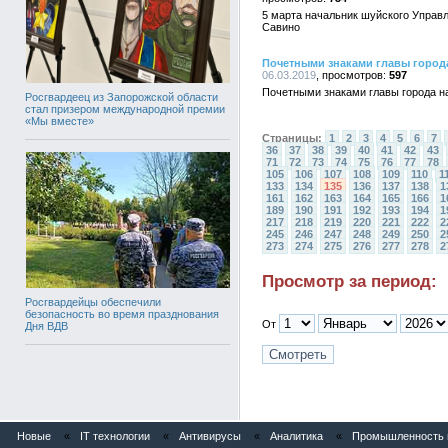
5 марта начальник шуйского Управ
Савино
Почетными знаками главы город
06.03.2019
597
Почетными знаками главы города 
Росгвардеец из Запорожской области
стал призером международной премии
«Мы вместе»
Страницы:
1
2
3
4
5
6
7
36
37
38
39
40
41
42
43
71
72
73
74
75
76
77
78
105
106
107
108
109
110
1
133
134
135
136
137
138
1
161
162
163
164
165
166
1
189
190
191
192
193
194
1
217
218
219
220
221
222
2
245
246
247
248
249
250
2
273
274
275
276
277
278
2
Просмотр за период:
Росгвардейцы обеспечили
безопасность во время празднования
От
Дня ВДВ
Новые
«
IT технологии
«
Антивирусы
«
Аналитика
«
Промышленность и