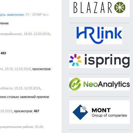
ать заявление
, ГУ - ОПФР по г.
вление
межрайонное), 18:53, 12.03.2019
493
и, 15:15, 12.03.2019
бласти, 15:13, 12.03.2019
енно столько заявлений приняли
.03.2019
457
униципальном районе, 01:20,