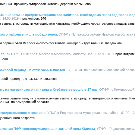
ения ПФР проконсультировали жителей деревни Малышево
 выплаты из средств материнского капитала, необходимо через год снова под
, 14.03.2019
640
ыплаты из средств материнского капитала, необходимо через год снова подать зая
кого района в числе победителей
, УПФР в Пучежском районе Ивановской области (
ел первый этап Всероссийского фестиваля-конкурса «Хрустальные звездочки».
 пенсия
, ГУ - ОПФР по г. Москве и Московской области, 15:19, 12.03.2019
енсия
раховой период - в стаж засчитывается
, ГУ - ОПФР по г. Москве и Московской област
ховой период - в стаж засчитывается
у из материнского капитала в Кузбассе выросло в 17 раз
, ОПФР по Кемеровской о
х семей решили получать ежемесячные выплаты из средств материнского капитала. Им
ов ПФР по Кемеровской области.
 предпенсионного возраста
, УПФР в Родниковском муниципальном районе, 01:20, 12
дпенсионного возраста
авления ПФР проконсультировали жителей села Юдинка
, УПФР в Родниковском м