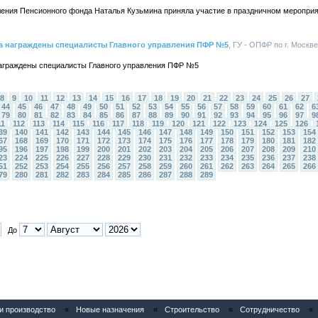
ления Пенсионного фонда Наталья Кузьмина приняла участие в праздничном мероприят
а награждены специалисты Главного управления ПФР №5
, ГУ - ОПФР по г. Москв
награждены специалисты Главного управления ПФР №5
8
9
10
11
12
13
14
15
16
17
18
19
20
21
22
23
24
25
26
27
44
45
46
47
48
49
50
51
52
53
54
55
56
57
58
59
60
61
62
6
79
80
81
82
83
84
85
86
87
88
89
90
91
92
93
94
95
96
97
9
11
112
113
114
115
116
117
118
119
120
121
122
123
124
125
126
39
140
141
142
143
144
145
146
147
148
149
150
151
152
153
154
67
168
169
170
171
172
173
174
175
176
177
178
179
180
181
182
95
196
197
198
199
200
201
202
203
204
205
206
207
208
209
210
23
224
225
226
227
228
229
230
231
232
233
234
235
236
237
238
51
252
253
254
255
256
257
258
259
260
261
262
263
264
265
266
79
280
281
282
283
284
285
286
287
288
289
До
 производство
«
Новые назначения
«
Строительство
«
Сотрудничество
«