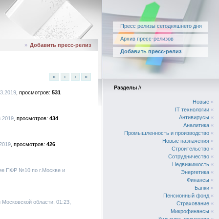
Пресс релизы сегодняшнего дня
Архив пресс-релизов
»
Добавить пресс-релиз
Добавить пресс-релиз
«
‹
›
»
Разделы
//
03.2019
531
Новые
«
IT технологии
«
Антивирусы
«
3.2019
434
Аналитика
«
Промышленность и производство
«
Новые назначения
«
.2019
426
Строительство
«
Сотрудничество
«
Недвижимость
«
ие ПФР №10 по г.Москве и
Энергетика
«
Финансы
«
Банки
«
Пенсионный фонд
«
 Московской области, 01:23,
Страхование
«
Микрофинансы
«