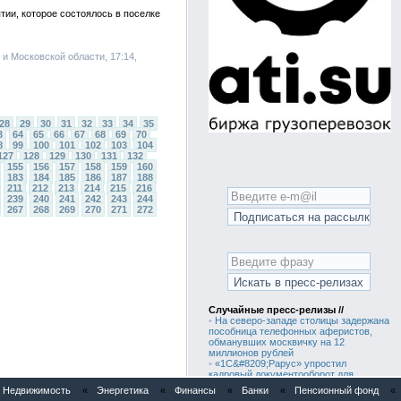
ии, которое состоялось в поселке
е и Московской области, 17:14,
28
29
30
31
32
33
34
35
3
64
65
66
67
68
69
70
8
99
100
101
102
103
104
127
128
129
130
131
132
155
156
157
158
159
160
183
184
185
186
187
188
211
212
213
214
215
216
239
240
241
242
243
244
267
268
269
270
271
272
Случайные пресс-релизы //
•
На северо-западе столицы задержана
пособница телефонных аферистов,
обманувших москвичку на 12
миллионов рублей
•
«1С&#8209;Рарус» упростил
кадровый документооборот для
сотрудников группы предприятий
Недвижимость
«
Энергетика
«
Финансы
«
Банки
«
Пенсионный фонд
«
«Готэк»