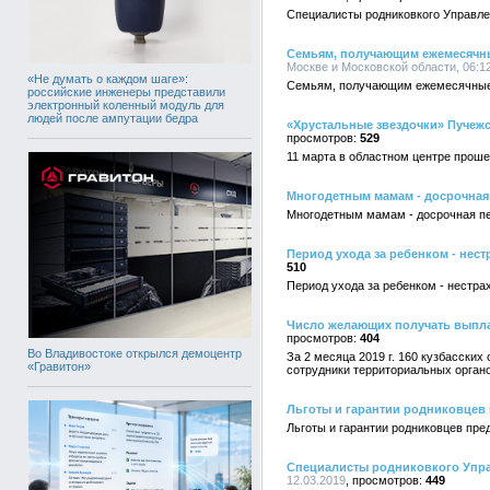
Специалисты родниковкого Управл
Семьям, получающим ежемесячные
Москве и Московской области, 06:12
«Не думать о каждом шаге»:
Семьям, получающим ежемесячные в
российские инженеры представили
электронный коленный модуль для
людей после ампутации бедра
«Хрустальные звездочки» Пучежс
529
11 марта в областном центре прош
Многодетным мамам - досрочная
Многодетным мамам - досрочная п
Период ухода за ребенком - нест
510
Период ухода за ребенком - нестра
Число желающих получать выплат
404
Во Владивостоке открылся демоцентр
За 2 месяца 2019 г. 160 кузбасски
«Гравитон»
сотрудники территориальных орган
Льготы и гарантии родниковцев
Льготы и гарантии родниковцев пре
Специалисты родниковкого Упр
12.03.2019
449