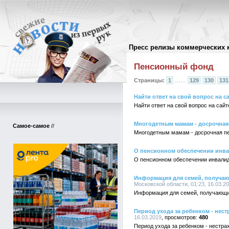
Пресс релизы коммерческих 
Архив пресс-релизов
//
Пенсионный фонд
Страницы:
1
……
129
130
131
Найти ответ на свой вопрос на с
Найти ответ на свой вопрос на сай
Многодетным мамам - досрочная
Самое-самое
//
Многодетным мамам - досрочная п
О пенсионном обеспечении инв
О пенсионном обеспечении инвали
Информация для семей, получаю
Московской области, 01:23, 16.03.2
Информация для семей, получающи
Период ухода за ребенком - нест
16.03.2019
480
Период ухода за ребенком - нестра