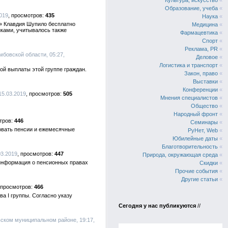
Культура, искусство
«
Образование, учеба
«
019
435
Наука
«
» Клавдия Шупило бесплатно
Медицина
«
ками, учитывалось также
Фармацевтика
«
Спорт
«
Реклама, PR
«
мбовской области, 05:27,
Деловое
«
Логистика и транспорт
«
й выплаты этой группе граждан.
Закон, право
«
Выставки
«
Конференции
«
15.03.2019
505
Мнения специалистов
«
Общество
«
Народный фронт
«
446
Семинары
«
овать пенсии и ежемесячные
РуНет, Web
«
Юбилейные даты
«
Благотворительность
«
03.2019
447
Природа, окружающая среда
«
 информация о пенсионных правах
Скидки
«
Прочие события
«
Другие статьи
«
466
а I группы. Согласно указу
Сегодня у нас публикуются
//
вском муниципальном районе, 19:17,