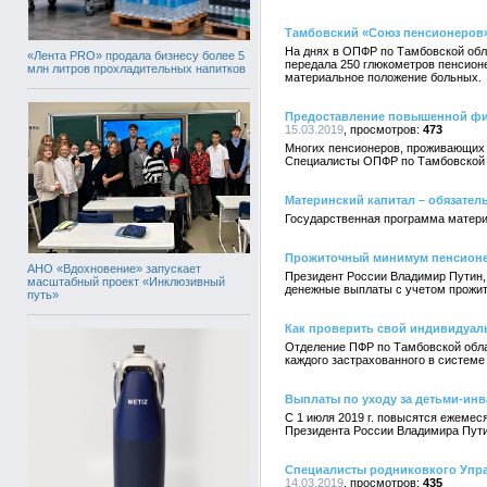
Тамбовский «Союз пенсионеров
На днях в ОПФР по Тамбовской обл
«Лента PRO» продала бизнесу более 5
передала 250 глюкометров пенсион
млн литров прохладительных напитков
материальное положение больных.
Предоставление повышенной фи
15.03.2019
473
Многих пенсионеров, проживающих 
Специалисты ОПФР по Тамбовской о
Материнский капитал – обязател
Государственная программа материа
Прожиточный минимум пенсионе
АНО «Вдохновение» запускает
Президент России Владимир Путин,
масштабный проект «Инклюзивный
денежные выплаты с учетом прожи
путь»
Как проверить свой индивидуал
Отделение ПФР по Тамбовской обла
каждого застрахованного в системе
Выплаты по уходу за детьми-инв
С 1 июля 2019 г. повысятся ежемес
Президента России Владимира Путин
Специалисты родниковкого Упр
14.03.2019
435