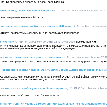
ния ПФР проконсультировали жителей села Юдинка
 Москве поздравили женщин с 8 Марта
, ГУ - ОПФР по г. Москве и Московской област
скве поздравили женщин с 8 Марта
учение по программе «Азбука интернета» в 2018 году
, ОПФР по Тамбовской област
отность по программе освоили 86 тыс. российских пенсионеров.
ю глубинку
, ОПФР по Тамбовской области, 22:41, 09.03.2019
475
и пенсионеров, их активному долголетию проводится в рамках реализации Стратегии 
во исполнение поручения Президента Российской Федерации.
месячные выплаты из материнского капитала
, ОПФР по Тамбовской области, 22:40
о капитала продолжает работать с учетом новых направлений поддержки семей с деть
 Пенсионного фонда поздравила с 95-летием и Международным женским днем 
Наталья Кузьмина поздравила участницу Великой Отечественной войны Галину Никол
ния. Галина Николаевна в этом году отметила 95-летие.
ниц клиентских служб звучат слова благодарности
, ГУ - ОПФР по г. Москве и Моск
ц клиентских служб звучат слова благодарности
ения ПФР приняли участие в мероприятиях савинских и лежневских пенсионер