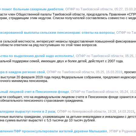
» помог больным сахарным диабетом
, ОПФР по Тамбовской области, 05:27, 15.03.2
асти член Общественной палаты Тамбовской области, председатель Правления «СПР
ерам, страдающим этим недугом. Списки получателей составлялись совместно с меди
ксированной выплаты сельским пенсионерам: ответы на вопросы
, ОПФР по Та
в сельской местности, интересуют нюансы предоставления повышенной фиксированно
бласти ответили на ряд поступивших по этой теме вопросов.
ьства по выделению долей надо исполнять!
, ОПФР по Тамбовской области, 05:25, 
льной поддержки семей, имеющих двух и более детей, действует с 2007 года.
ра в каждом регионе свой
, ОПФР по Тамбовской области, 05:25, 15.03.2019
 выступая 20 февраля 2019 года перед Федеральным собранием, предложил индексир
точного минимума пенсионера.
ьный лицевой счет в Пенсионном фонде
, ОПФР по Тамбовской области, 05:24, 15.
сти сообщает, что на индивидуальном лицевом счете в Пенсионном фонде хранится
 обязательного пенсионного страхования гражданина.
алидами вырастут почти в 2 раза
, ОПФР по Кемеровской области, 19:28, 14.03.2019
ячные выплаты гражданам, ухаживающим за детьми-инвалидами и инвалидами с детств
а сумма выплат вырастет c 5,5 тысячи до 10 тысяч рублей.
авления ПФР проконсультировали жителей деревни Малышево
, УПФР в Роднико