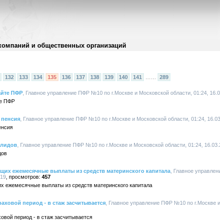
компаний и общественных организаций
132
133
134
135
136
137
138
139
140
141
……
289
айте ПФР
, Главное управление ПФР №10 по г.Москве и Московской области, 01:24, 16.
те ПФР
 пенсия
, Главное управление ПФР №10 по г.Москве и Московской области, 01:24, 16.0
енсия
алидов
, Главное управление ПФР №10 по г.Москве и Московской области, 01:24, 16.03
дов
щих ежемесячные выплаты из средств материнского капитала
, Главное управлен
019
457
х ежемесячные выплаты из средств материнского капитала
раховой период - в стаж засчитывается
, Главное управление ПФР №10 по г.Москве и
ховой период - в стаж засчитывается