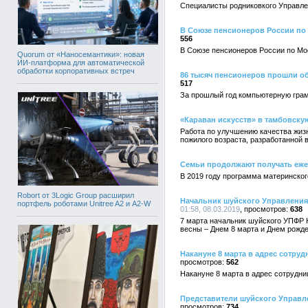
Специалисты родниковкого Управле
В Союзе пенсионеров России по
556
В Союзе пенсионеров России по Мо
Quorum от «Наносемантики»: новая
ИИ-платформа для автоматической
обработки корпоративных встреч
86 тысяч пенсионеров прошли об
517
За прошлый год компьютерную грам
«Караван искусств» в тамбовску
Работа по улучшению качества жизн
пожилого возраста, разработанной 
Семьи продолжают получать еже
В 2019 году программа материнског
Robort от 3Logic Group расширил
Начальник шуйского Управления
портфель роботами Unitree A2 и A2-W
01:58, 08.03.2019
638
7 марта начальник шуйского УПФР 
весны – Днем 8 марта и Днем рожде
Накануне 8 марта в адрес сотруд
562
Накануне 8 марта в адрес сотрудни
Представители шуйского Управл
734