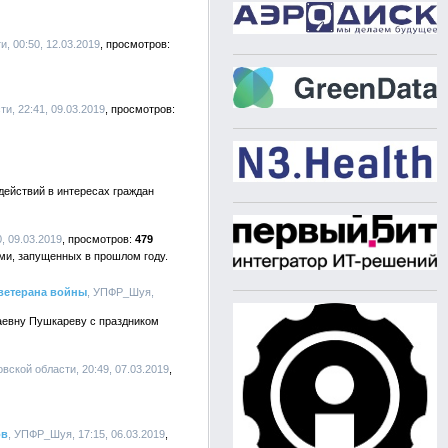
и, 00:50, 12.03.2019
и, 22:41, 09.03.2019
действий в интересах граждан
, 09.03.2019
479
ми, запущенных в прошлом году.
ветерана войны
, УПФР_Шуя,
аевну Пушкареву с праздником
овской области, 20:49, 07.03.2019
ов
, УПФР_Шуя, 17:15, 06.03.2019