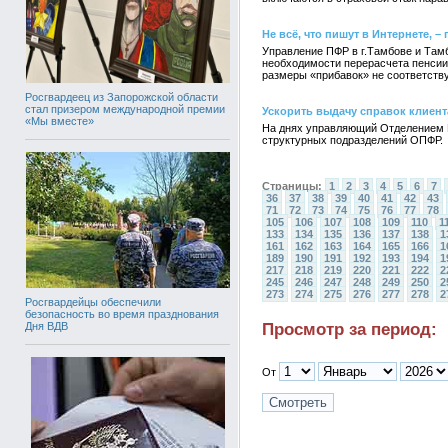
Не всё, что пишут в Интернете, –
Управление ПФР в г.Тамбове и Там
необходимости перерасчета пенсии
размеры «прибавок» не соответств
Росгвардеец из Запорожской области
стал призером международной премии
Ускорить выдачу справок клиен
«Мы вместе»
На днях управляющий Отделением П
структурных подразделений ОПФР.
Страницы:
1
2
3
4
5
6
7
36
37
38
39
40
41
42
43
71
72
73
74
75
76
77
78
105
106
107
108
109
110
1
133
134
135
136
137
138
1
161
162
163
164
165
166
1
189
190
191
192
193
194
1
217
218
219
220
221
222
2
245
246
247
248
249
250
2
273
274
275
276
277
278
2
Росгвардейцы обеспечили
безопасность во время празднования
Просмотр за период:
Дня ВДВ
От