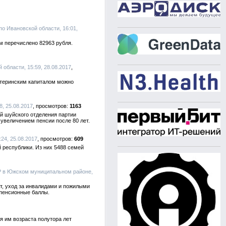
по Ивановской области, 16:01,
м перечислено 82963 рубля.
 области, 15:59, 28.08.2017
атеринским капиталом можно
8, 25.08.2017
1163
й шуйского отделения партии
увеличением пенсии после 80 лет.
:24, 25.08.2017
609
 республики. Из них 5488 семей
Р в Южском муниципальном районе,
т, уход за инвалидами и пожилыми
 пенсионные баллы.
я им возраста полутора лет