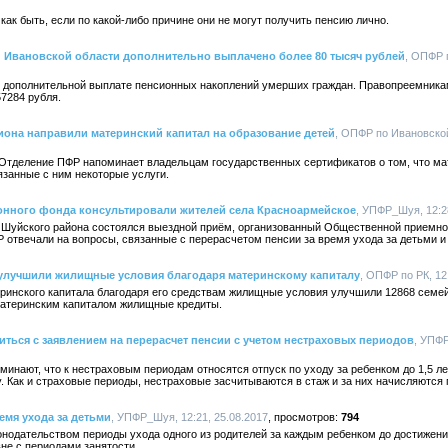
ак быть, если по какой-либо причине они не могут получить пенсию лично.
 Ивановской области дополнительно выплачено более 80 тысяч рублей
, ОПФР 
 о дополнительной выплате пенсионных накоплений умерших граждан. Правопреемника
7284 рубля.
иона направили материнский капитал на образование детей
, ОПФР по Ивановской
а Отделение ПФР напоминает владельцам государственных сертификатов о том, что м
язанные с ним некоторые услуги.
нного фонда консультировали жителей села Красноармейское
, УПФР_Шуя, 12:2
е Шуйского района состоялся выездной приём, организованный Общественной приемно
отвечали на вопросы, связанные с перерасчетом пенсии за время ухода за детьми и 
 улучшили жилищные условия благодаря материнскому капиталу
, ОПФР по РК, 12
ринского капитала благодаря его средствам жилищные условия улучшили 12868 семей
материнским капиталом жилищные кредиты.
ться с заявлением на перерасчет пенсии с учетом нестраховых периодов
, УПФ
нают, что к нестраховым периодам относятся отпуск по уходу за ребенком до 1,5 ле
. Как и страховые периоды, нестраховые засчитываются в стаж и за них начисляются
емя ухода за детьми
, УПФР_Шуя, 12:21, 25.08.2017
794
нодательством периоды ухода одного из родителей за каждым ребенком до достижени
не с периодами занятости