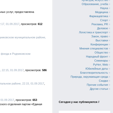
Культура, искусство
«
Образование, учеба
«
Наука
«
ных услуг, предоставлена
Медицина
«
Фармацевтика
«
Спорт
«
17, 01.09.2017
612
Реклама, PR
«
Деловое
«
Логистика и транспорт
«
Закон, право
«
дниковском муниципальном районе,
Выставки
«
Конференции
«
Мнения специалистов
«
Общество
«
о фонда в Родниковском
Народный фронт
«
Семинары
«
РуНет, Web
«
Юбилейные даты
«
22:15, 01.09.2017
586
Благотворительность
«
Природа, окружающая среда
«
Скидки
«
альном районе, 22:15, 01.09.2017
Прочие события
«
Другие статьи
«
 01.09.2017
653
Сегодня у нас публикуются
//
ского отделения партии «Единая