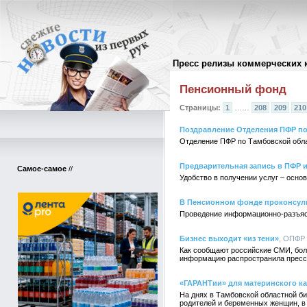
Пресс релизы коммерческих 
Архив пресс-релизов
//
Пенсионный фонд
Страницы:
1
……
208
209
210
Поздравление Отделения ПФР по
Отделение ПФР по Тамбовской облас
Предварительная запись в ПФР и
Самое-самое
//
Удобство в получении услуг – осно
В Пенсионном фонде проконсул
Проведение информационно-разъясн
Бизнес выходит «из тени»
, ОПФР 
Как сообщают российские СМИ, более
информацию распространила пресс
«ГАРАНТии» для материнского к
На днях в Тамбовской областной б
родителей и беременных женщин, в