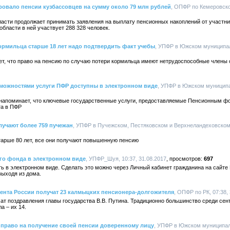
ировало пенсии кузбассовцев на сумму около 79 млн рублей
, ОПФР по Кемеровской
асти продолжает принимать заявления на выплату пенсионных накоплений от участн
бласти в ней участвует 288 328 человек.
ормильца старше 18 лет надо подтвердить факт учебы
, УПФР в Южском муниципаль
, что право на пенсию по случаю потери кормильца имеют нетрудоспособные члены
можностями услуги ПФР доступны в электронном виде
, УПФР в Южском муниципал
апоминает, что ключевые государственные услуги, предоставляемые Пенсионным фо
та в ПФР
лучают более 759 пучежан
, УПФР в Пучежском, Пестяковском и Верхнеландеховском р
тарше 80 лет, все они получают повышенную пенсию
го фонда в электронном виде
, УПФР_Шуя, 10:37, 31.08.2017
697
ь в электронном виде. Сделать это можно через Личный кабинет гражданина на сайте
выходя из дома.
ента России получат 23 калмыцких пенсионера-долгожителя
, ОПФР по РК, 07:38,
чат поздравления главы государства В.В. Путина. Традиционно большинство среди се
а – их 14.
 право на получение своей пенсии доверенному лицу
, УПФР в Южском муниципаль