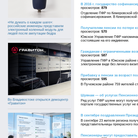
В 2016 г. государство софинанс
879
Отделение ПФР по Кемеровской обл
софинансирования. В Кемеровской о
«Не думать о каждом шаге»:
российские инженеры представили
Получателям пенсии по потере к
электронный коленный модуль для
570
людей после ампутации бедра
Южское Управление ПФР напоминает
состоявшие на его иждивении.
Гражданам с ограниченными воз
587
Управление ПФР в Южском районе н
электронном виде без личного визи
Прибавку к пенсии за возраст по
595
В Пучежском районе 759 жителей с
Шуянам — об услугах Пенсионно
Во Владивостоке открылся демоцентр
Ряд услуг ПФР шуяне могут получит
«Гравитон»
портале государственных услуг не 
В сентябре поздравления Презид
В сентябре 23 жителя региона полу
представительницы прекрасного пол
Пенсионеры могут предоставить