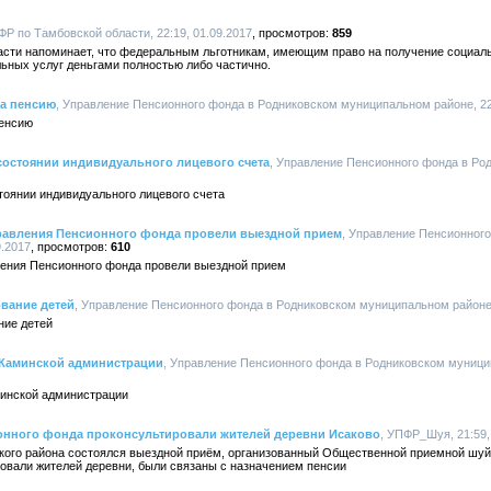
ФР по Тамбовской области, 22:19, 01.09.2017
859
сти напоминает, что федеральным льготникам, имеющим право на получение социаль
ьных услуг деньгами полностью либо частично.
на пенсию
, Управление Пенсионного фонда в Родниковском муниципальном районе, 22:
пенсию
состоянии индивидуального лицевого счета
, Управление Пенсионного фонда в Ро
тоянии индивидуального лицевого счета
равления Пенсионного фонда провели выездной прием
, Управление Пенсионног
9.2017
610
ения Пенсионного фонда провели выездной прием
ование детей
, Управление Пенсионного фонда в Родниковском муниципальном районе, 
ние детей
 Каминской администрации
, Управление Пенсионного фонда в Родниковском муницип
минской администрации
онного фонда проконсультировали жителей деревни Исаково
, УПФР_Шуя, 21:59,
ского района состоялся выездной приём, организованный Общественной приемной шуй
совали жителей деревни, были связаны с назначением пенсии