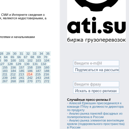
х СМИ и Интернете сведения о
я, являются недостоверными, а
телями и начальниками
28
29
30
31
32
33
34
35
3
64
65
66
67
68
69
70
8
99
100
101
102
103
104
127
128
129
130
131
132
155
156
157
158
159
160
183
184
185
186
187
188
211
212
213
214
215
216
239
240
241
242
243
244
267
268
269
270
271
272
Случайные пресс-релизы //
•
Алексей Ермошин присоединился к
команде ITKey в должности директора
по продукту
•
Анализ рынка панелей фасадных из
полипропилена в России
•
Анализ рынка элементов вентиляции
кровли (подкровельного пространства)
в России