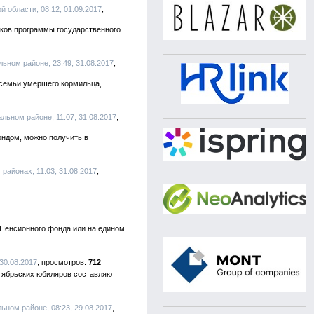
 области, 08:12, 01.09.2017
иков программы государственного
ном районе, 23:49, 31.08.2017
 семьи умершего кормильца,
ьном районе, 11:07, 31.08.2017
ндом, можно получить в
айонах, 11:03, 31.08.2017
 Пенсионного фонда или на едином
 30.08.2017
712
нтябрьских юбиляров составляют
ном районе, 08:23, 29.08.2017