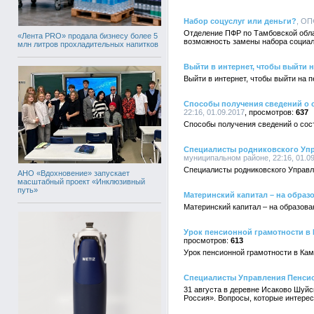
Набор соцуслуг или деньги?
, ОП
Отделение ПФР по Тамбовской обла
«Лента PRO» продала бизнесу более 5
возможность замены набора социал
млн литров прохладительных напитков
Выйти в интернет, чтобы выйти 
Выйти в интернет, чтобы выйти на 
Способы получения сведений о 
22:16, 01.09.2017
637
Способы получения сведений о сос
Специалисты родниковского Уп
муниципальном районе, 22:16, 01.0
Специалисты родниковского Управл
АНО «Вдохновение» запускает
масштабный проект «Инклюзивный
путь»
Материнский капитал – на образ
Материнский капитал – на образова
Урок пенсионной грамотности в
613
Урок пенсионной грамотности в Ка
Специалисты Управления Пенси
31 августа в деревне Исаково Шуй
Россия». Вопросы, которые интере