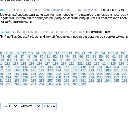
 правда
, УПФР в г.Тамбове и Тамбовском районе, 12:10, 25.08.2017
766
бовском районе доводит до сведения пенсионеров, что распространяемые в некоторы
 с учетом нестраховых периодов по уходу за детьми, родившихся в «советское» врем
уют действительности.
там ПФР
, ОПФР по Тамбовской области, 08:28, 25.08.2017
695
ФР по Тамбовской области Николай Горденков провел совещание со своими замести
8
9
10
11
12
13
14
15
16
17
18
19
20
21
22
23
24
25
26
27
44
45
46
47
48
49
50
51
52
53
54
55
56
57
58
59
60
61
62
6
79
80
81
82
83
84
85
86
87
88
89
90
91
92
93
94
95
96
97
9
11
112
113
114
115
116
117
118
119
120
121
122
123
124
125
126
39
140
141
142
143
144
145
146
147
148
149
150
151
152
153
154
67
168
169
170
171
172
173
174
175
176
177
178
179
180
181
182
95
196
197
198
199
200
201
202
203
204
205
206
207
208
209
210
23
224
225
226
227
228
229
230
231
232
233
234
235
236
237
238
51
252
253
254
255
256
257
258
259
260
261
262
263
264
265
266
79
280
281
282
283
284
285
286
287
288
289
До