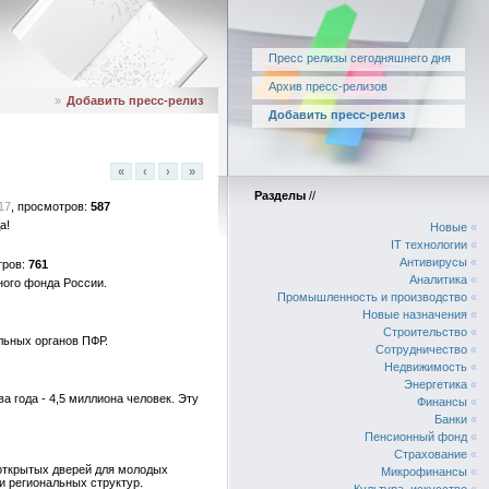
Пресс релизы сегодняшнего дня
Архив пресс-релизов
»
Добавить пресс-релиз
Добавить пресс-релиз
«
‹
›
»
Разделы
//
17
587
а!
Новые
«
IT технологии
«
Антивирусы
«
761
Аналитика
«
ного фонда России.
Промышленность и производство
«
Новые назначения
«
Строительство
«
льных органов ПФР.
Сотрудничество
«
Недвижимость
«
Энергетика
«
а года - 4,5 миллиона человек. Эту
Финансы
«
Банки
«
Пенсионный фонд
«
Страхование
«
открытых дверей для молодых
Микрофинансы
«
и региональных структур.