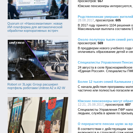
557
Южские пенсионеры интересуются, к
Родственникам умерших жителей
28.08.2017
605
Quorum от «Наносемантики»: новая
В 2017 году принято 1104 решения
ИИ-платформа для автоматической
Максимальная выплата составила 5
обработки корпоративных встреч
Около полутора тысяч семей рег
569
В преддверии нового учебного год
оплачивать образование детей и св
Специалисты Управления Пенсио
24 августа в селе Красноармейско
«Единая Россия». Специалисты ПФР 
Более 12 тысяч семей Калмыкии
Robort от 3Logic Group расширил
С начала действия программы мате
портфель роботами Unitree A2 и A2-W
частично или полностью погасили 
Южские пенсионеры могут обрати
12:21, 25.08.2017
607
Специалисты Управления ПФР напоми
людьми, служба в армии по призыву
О перерасчете пенсии шуян за вр
В соответствии с действующим зако
включаются в страховой стаж нарав