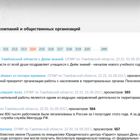
компаний и общественных организаций
211
212
213
214
215
216
217
218
219
220
……
289
 Тамбовской области с Днем знаний
, ОПФР по Тамбовской области, 22:22, 01.09.20
ти от всей души поздравляет учащихся с Днём знаний - началом нового учебного год
збавит от потери времени
, ОПФР по Тамбовской области, 22:22, 01.09.2017
вной приоритет организации работы с населением в территориальных органах Пенсион
ьтируют всех
, ОПФР по Тамбовской области, 22:21, 01.09.2017
593
ительной работы является одним из ведущих направлений деятельности территориа
по Тамбовской области, 22:20, 01.09.2017
564
 800 тысяч работников были легализованы в России за I полугодие этого года. А за дв
-служба-служба Минтруда РФ.
апитала
, ОПФР по Тамбовской области, 22:20, 01.09.2017
557
иблиотеке имени Пушкина по инициативе Юридического центра «Гарант» прошел День 
 ходе которого они могли получить бесплатную юридическую помощь от федеральных 