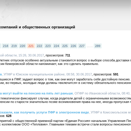
компаний и общественных организаций
218
219
220
221
222
223
224
225
226
227
……
289
й области, 15:26, 30.06.2017
711
д летних отпусков особенно актуальным становится вопрос о выборе способа доставки 
и Кемеровской области напоминает, как это сделать правильно.
ю
, УПФР в Южском муниципальном районе, 08:58, 30.06.2017
591
шиеся в ПФР, задают вопрос о том, как они могут заработать себе достойную пенси
нсии, во-первых, молодые люди должны «включится» в систему обязательного пенсион
а могут выйти на пенсию на пять лет раньше
, ОПФР по Ивановской области, 08:40,
тематически фиксируют случаи, когда родители детей с ограниченными возможностя
енсии по старости значительно позже возникновения права на нее, иногда пропуская г
казали, как получить услуги ПФР в электронном виде
, УПФР в Комсомольском м
628
приятий с общественной приемной партии «Единая Россия» начальник Управления П
 коллективом ООО «Тепловик». Главными темами встречи стали вопросы пенсионного