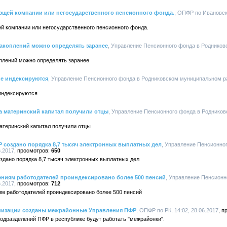
щей компании или негосударственного пенсионного фонда.
, ОПФР по Ивановско
 компании или негосударственного пенсионного фонда.
акоплений можно определять заранее
, Управление Пенсионного фонда в Родников
плений можно определять заранее
е индексируются
, Управление Пенсионного фонда в Родниковском муниципальном рай
индексируются
а материнский капитал получили отцы
, Управление Пенсионного фонда в Родников
атеринский капитал получили отцы
 создано порядка 8,7 тысяч электронных выплатных дел
, Управление Пенсионно
6.2017
650
здано порядка 8,7 тысяч электронных выплатных дел
ениям работодателей проиндексировано более 500 пенсий
, Управление Пенсионн
6.2017
712
ям работодателей проиндексировано более 500 пенсий
анизации созданы межрайонные Управления ПФР
, ОПФР по РК, 14:02, 28.06.2017
одразделений ПФР в республике будут работать "межрайонки".