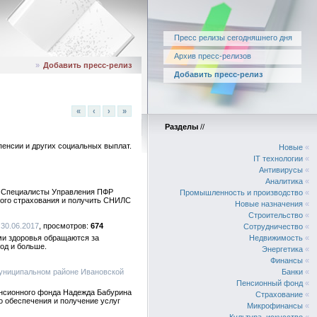
Пресс релизы сегодняшнего дня
Архив пресс-релизов
»
Добавить пресс-релиз
Добавить пресс-релиз
«
‹
›
»
Разделы
//
пенсии и других социальных выплат.
Новые
«
IT технологии
«
Антивирусы
«
Аналитика
«
ю. Специалисты Управления ПФР
Промышленность и производство
«
ного страхования и получить СНИЛС
Новые назначения
«
Строительство
«
 30.06.2017
674
Сотрудничество
«
ми здоровья обращаются за
Недвижимость
«
од и больше.
Энергетика
«
Финансы
«
униципальном районе Ивановской
Банки
«
Пенсионный фонд
«
енсионного фонда Надежда Бабурина
Страхование
«
 обеспечения и получение услуг
Микрофинансы
«