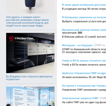
В июне двум пучежским долгожи
В уходящем месяце 90-летие отпра
«Не думать о каждом шаге»:
В Калмыкии заявление на получе
российские инженеры представили
Выбрать социальные услуги или ден
электронный коленный модуль для
людей после ампутации бедра
Материнский капитал можно напр
555
В Южском районе 12 семей, воспит
Молодым – на будущее
, ОПФР по 
ОПФР по Кемеровской области позд
От молодого поколения зависит, ка
Учебу в ВУЗе можно оплатить ма
Учебу в ВУЗе можно оплатить матк
Шуйское Управление ПФР поздра
Во Владивостоке открылся демоцентр
26 июня исполнилось 95 лет Вере 
«Гравитон»
На прием к специалистам Управл
Управление ПФР напоминает гражда
Электронные сервисы ПФР
, УПФР
На сайте ПФР уже не один год функ