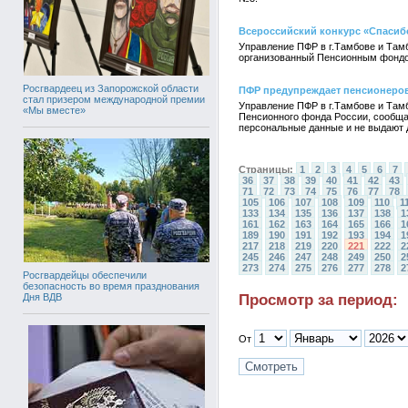
Всероссийский конкурс «Спасибо
Управление ПФР в г.Тамбове и Тамб
организованный Пенсионным фондо
Росгвардеец из Запорожской области
ПФР предупреждает пенсионеро
стал призером международной премии
Управление ПФР в г.Тамбове и Там
«Мы вместе»
Пенсионного фонда России, сообщае
персональные данные и не выдают 
Страницы:
1
2
3
4
5
6
7
36
37
38
39
40
41
42
43
71
72
73
74
75
76
77
78
105
106
107
108
109
110
1
133
134
135
136
137
138
1
161
162
163
164
165
166
1
189
190
191
192
193
194
1
217
218
219
220
221
222
2
245
246
247
248
249
250
2
273
274
275
276
277
278
2
Росгвардейцы обеспечили
безопасность во время празднования
Просмотр за период:
Дня ВДВ
От