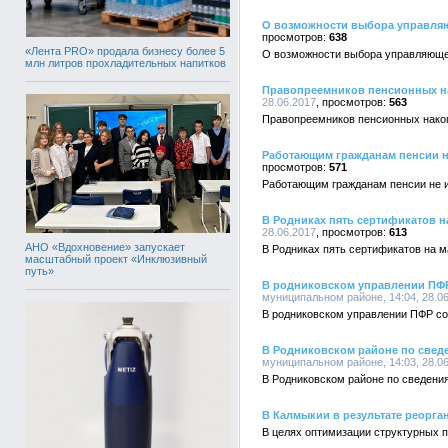
О возможности выбора управляю
638
«Лента PRO» продала бизнесу более 5
О возможности выбора управляющей
млн литров прохладительных напитков
Правопреемников пенсионных н
28.06.2017
563
Правопреемников пенсионных нако
Работающим гражданам пенсии н
571
Работающим гражданам пенсии не 
В Родниках пять сертификатов н
28.06.2017
613
АНО «Вдохновение» запускает
В Родниках пять сертификатов на м
масштабный проект «Инклюзивный
путь»
В родниковском управлении ПФР
муниципальном районе, 14:04, 28.0
В родниковском управлении ПФР со
В Родниковском районе по свед
муниципальном районе, 14:03, 28.0
В Родниковском районе по сведени
В Калмыкии в результате реорг
В целях оптимизации структурных п