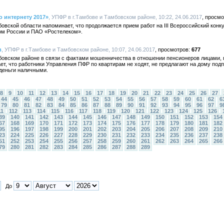
 интернету 2017»
, УПФР в г.Тамбове и Тамбовском районе, 10:22, 24.06.2017
овской области напоминает, что продолжается прием работ на III Всероссийский конк
м России и ПАО «Ростелеком».
в
, УПФР в г.Тамбове и Тамбовском районе, 10:07, 24.06.2017
677
бовском районе в связи с фактами мошенничества в отношении пенсионеров лицами
т, что работники Управления ПФР по квартирам не ходят, не предлагают на дому под
деньги наличными.
8
9
10
11
12
13
14
15
16
17
18
19
20
21
22
23
24
25
26
27
44
45
46
47
48
49
50
51
52
53
54
55
56
57
58
59
60
61
62
6
79
80
81
82
83
84
85
86
87
88
89
90
91
92
93
94
95
96
97
9
11
112
113
114
115
116
117
118
119
120
121
122
123
124
125
126
39
140
141
142
143
144
145
146
147
148
149
150
151
152
153
154
67
168
169
170
171
172
173
174
175
176
177
178
179
180
181
182
95
196
197
198
199
200
201
202
203
204
205
206
207
208
209
210
23
224
225
226
227
228
229
230
231
232
233
234
235
236
237
238
51
252
253
254
255
256
257
258
259
260
261
262
263
264
265
266
79
280
281
282
283
284
285
286
287
288
289
До