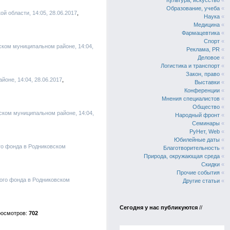
Культура, искусство
«
Образование, учеба
«
й области, 14:05, 28.06.2017
Наука
«
Медицина
«
Фармацевтика
«
Спорт
«
ском муниципальном районе, 14:04,
Реклама, PR
«
Деловое
«
Логистика и транспорт
«
Закон, право
«
оне, 14:04, 28.06.2017
Выставки
«
Конференции
«
Мнения специалистов
«
Общество
«
ском муниципальном районе, 14:04,
Народный фронт
«
Семинары
«
РуНет, Web
«
Юбилейные даты
«
го фонда в Родниковском
Благотворительность
«
Природа, окружающая среда
«
Скидки
«
Прочие события
«
ого фонда в Родниковском
Другие статьи
«
Сегодня у нас публикуются
//
702