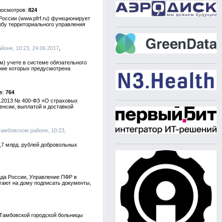
824
оссии (www.pfrf.ru) функционирует
жбу территориального управления
йоне, 10:23, 24.06.2017
м) учете в системе обязательного
ение которых предусмотрена
764
2.2013 № 400-ФЗ «О страховых
енсии, выплатой и доставкой
Тамбовском районе, 10:23,
,7 млрд. рублей добровольных
да России, Управление ПФР в
агают на дому подписать документы,
 Тамбовской городской больницы