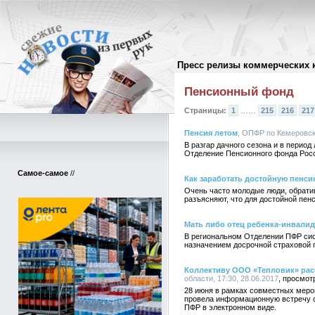
Пресс релизы коммерческих 
Архив пресс-релизов
//
Пенсионный фонд
Страницы:
1
……
215
216
217
Пенсия летом
, ОПФР по Кемеровско
В разгар дачного сезона и в перио
Отделение Пенсионного фонда Росси
Самое-самое
//
Как заработать достойную пенси
Очень часто молодые люди, обратив
разъясняют, что для достойной пе
Мать либо отец ребенка-инвалид
В региональном Отделении ПФР сис
назначением досрочной страховой п
Коллективу ООО «Тепловик» расс
области, 17:30, 28.06.2017
28 июня в рамках совместных меро
провела информационную встречу с
ПФР в электронном виде.