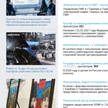
Электронные услуги ПФР – выго
Управление ПФР в г.Тамбове и Тамб
электронный сервис «Запись на при
ПФР.
Quorum от «Наносемантики»: новая
ИИ-платформа для автоматической
Штраф за непредставление отче
обработки корпоративных встреч
821
Начиная с 01.01.2017 года Федерал
пенсионного страхования» (далее 
ответственность страхователей:
Назначение пенсии – с помощью 
В соответствии с пенсионным закон
пенсиях») работодателю предостав
страховой пенсии застрахованным л
Государство удвоило взносы уч
24.06.2017
859
Robort от 3Logic Group расширил
В 2016 году в целом по России уча
портфель роботами Unitree A2 и A2-W
взносов.
Пенсионеры, будьте осторожны!
В связи с фактами мошенничества 
г.Тамбове и Тамбовском районе соо
представить персональные данные 
Пенсионный фонд информирует
Недавно представители УПФР в г.Т
№3.