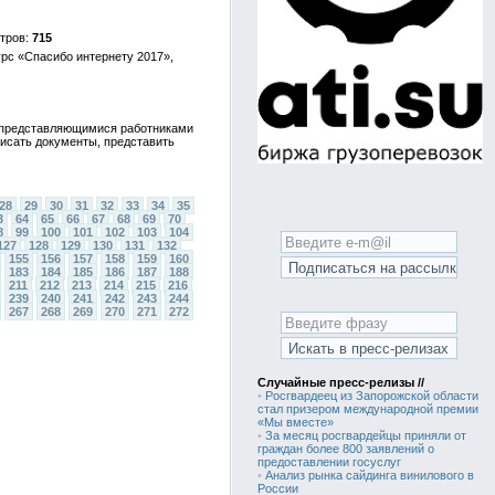
715
урс «Спасибо интернету 2017»,
, представляющимися работниками
писать документы, представить
28
29
30
31
32
33
34
35
3
64
65
66
67
68
69
70
8
99
100
101
102
103
104
127
128
129
130
131
132
155
156
157
158
159
160
183
184
185
186
187
188
211
212
213
214
215
216
239
240
241
242
243
244
267
268
269
270
271
272
Случайные пресс-релизы //
•
Росгвардеец из Запорожской области
стал призером международной премии
«Мы вместе»
•
За месяц росгвардейцы приняли от
граждан более 800 заявлений о
предоставлении госуслуг
•
Анализ рынка сайдинга винилового в
России