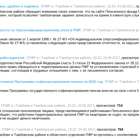
дно, удобно и надежно
, УПФР в г.Тамбове и Тамбовском районе, 10:24, 24.06.2017
овском районе обращает внимание своих клиентов, что на сайте Пенсионного фонда Р
ем», который позволяет тамбовчанам заранее записаться на прием в клиентскую слу
тности по персонифицированному учету в ПФР
, УПФР в г.Тамбове и Тамбовском ра
ьным законом от 1 апреля 1996 г. № 27-ФЗ «Об индивидуальном (персонифицированно
- Закон № 27-ФЗ) установлены следующие сроки представления отчетности, за наруш
работодателя!
, УПФР в г.Тамбове и Тамбовском районе, 10:23, 24.06.2017
одательством Российской Федерации (часть 3 статьи 21 Федерального закона от 28.1
лено право обращаться в территориальные органы ПФР за установлением страховой п
ицам, состоящим в трудовых отношениях с ним, с их письменного согласия.
астников Программы софинансирования пенсии за 2016 год
, УПФР в г.Тамбове и 
стники Программы государственного софинансирования пенсии внесли на свои счета 5
, УПФР в г.Тамбове и Тамбовском районе, 10:23, 24.06.2017
714
в отношении пенсионеров лицами, представляющимися работниками Пенсионного фон
бщает, что работники территориальных органов ПФР по квартирам не ходят, не предл
и не выдают деньги наличными.
, УПФР в г.Тамбове и Тамбовском районе, 10:22, 24.06.2017
754
амбове и Тамбовском районе и областного отделения ПФР встретились с коллективом