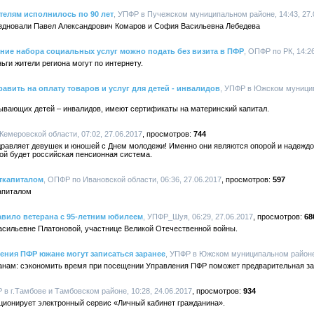
телям исполнилось по 90 лет
, УПФР в Пучежском муниципальном районе, 14:43, 27.
здновали Павел Александрович Комаров и София Васильевна Лебедева
ние набора социальных услуг можно подать без визита в ПФР
, ОПФР по РК, 14:26
ьги жители региона могут по интернету.
авить на оплату товаров и услуг для детей - инвалидов
, УПФР в Южском муницип
ывающих детей – инвалидов, имеют сертификаты на материнский капитал.
Кемеровской области, 07:02, 27.06.2017
744
равляет девушек и юношей с Днем молодежи! Именно они являются опорой и надеждо
кой будет российская пенсионная система.
ткапиталом
, ОПФР по Ивановской области, 06:36, 27.06.2017
597
апиталом
вило ветерана с 95-летним юбилеем
, УПФР_Шуя, 06:29, 27.06.2017
68
Васильевне Платоновой, участнице Великой Отечественной войны.
ения ПФР южане могут записаться заранее
, УПФР в Южском муниципальном районе,
нам: сэкономить время при посещении Управления ПФР поможет предварительная за
 в г.Тамбове и Тамбовском районе, 10:28, 24.06.2017
934
ционирует электронный сервис «Личный кабинет гражданина».