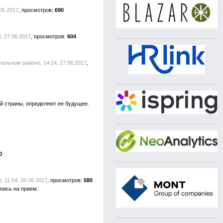
06.2017
690
, 27.06.2017
604
альном районе, 14:24, 27.06.2017
й страны, определяют ее будущее.
0
 11:54, 26.06.2017
580
пись на прием.