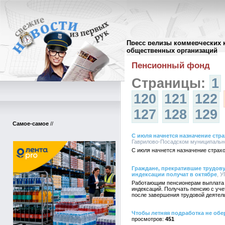
Пресс релизы коммерческих 
Архив пресс-релизов
//
общественных организаций
Пенсионный фонд
Страницы:
1
120
121
122
127
128
129
Самое-самое
//
С июля начнется назначение стр
Гаврилово-Посадском муниципальном
С июля начнется назначение страх
Граждане, прекратившие трудову
индексации получат в октябре
, 
Работающим пенсионерам выплата п
индексаций. Получать пенсию с уч
после завершения трудовой деятел
Чтобы летняя подработка не об
451