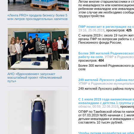
Летом многие старшеклассники и с
по инвалидности или компенсацион
ребенком-инвалидом или инвалидом
этом случае им необходимо сообщи
«Лента PRO» продала бизнесу более 5
трудоустройства
млн литров прохладительных напитков
ПФР помогает в регистрации на с
19:16, 25.06.2019
425
С начала 2019 г. около 19 тысяч ж
органы ПФР по вопросам работы с 
Пенсионного фонда России.
Более 300 жителей Родниковско
работу на селе
, УПФР в Родниковс
404
Более 300 жителей Родниковского 
селе
АНО «Вдохновение» запускает
масштабный проект «Инклюзивный
249 жителей Лухского района по
путь»
УПФР в Родниковском муниципальном
249 жителей Лухского района полу
С 1 июля 2019 года ежемесячная 
инвалидами с детства 1 группы 
области, 00:59, 22.06.2019
ОПФР по Тамбовской области напом
от 07.03.2019 №95 начиная с 1 июл
детьми-инвалидами и инвалидами с 
составлять 10 тысяч рублей.
Чтобы летняя подработка не об