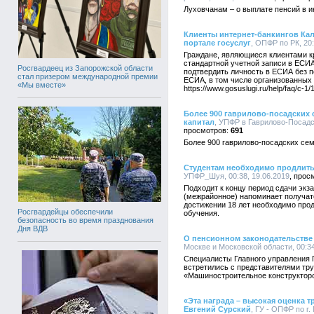
Луховчанам – о выплате пенсий в 
Клиенты интернет-банкингов Кал
портале госуслуг
, ОПФР по РК, 20:
Граждане, являющиеся клиентами к
стандартной учетной записи в ЕСИА
Росгвардеец из Запорожской области
подтвердить личность в ЕСИА без 
стал призером международной премии
ЕСИА, в том числе организованных
«Мы вместе»
https://www.gosuslugi.ru/help/faq/c-1/1
Более 900 гаврилово-посадских
капитал
, УПФР в Гаврилово-Посадс
691
Более 900 гаврилово-посадских се
Студентам необходимо продлить
УПФР_Шуя, 00:38, 19.06.2019
Подходит к концу период сдачи экз
(межрайонное) напоминает получат
достижении 18 лет необходимо прод
Росгвардейцы обеспечили
обучения.
безопасность во время празднования
Дня ВДВ
О пенсионном законодательстве
Москве и Московской области, 00:34
Специалисты Главного управления 
встретились с представителями тру
«Машиностроительное конструкторс
«Эта награда – высокая оценка т
Евгений Сурский
, ГУ - ОПФР по г.