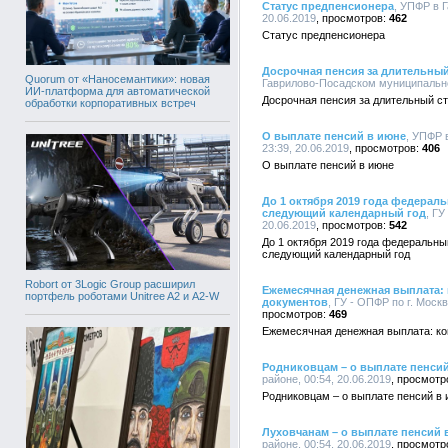
Статус предпенсионера
, УПФР в 
20.06.2019
462
Статус предпенсионера
Досрочная пенсия за длительный
Quorum от «Наносемантики»: новая
Гаврилово-Посадском муниципальном
ИИ-платформа для автоматической
Досрочная пенсия за длительный с
обработки корпоративных встреч
О выплате пенсий в июне
, УПФР 
23:39, 20.06.2019
406
О выплате пенсий в июне
До 1 октября 2019 года федерал
следующий календарный год
, ГУ
20.06.2019
542
До 1 октября 2019 года федеральны
следующий календарный год
Robort от 3Logic Group расширил
Ежемесячная денежная выплата: 
портфель роботами Unitree A2 и A2-W
документов
, ГУ - ОПФР по г. Моск
469
Ежемесячная денежная выплата: ком
Родниковцам – о выплате пенси
районе, 00:54, 20.06.2019
Родниковцам – о выплате пенсий в
Луховчанам – о выплате пенсий 
районе, 00:54, 20.06.2019