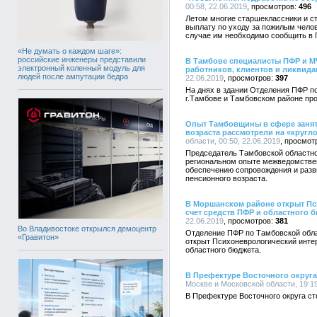
00:58, 22.06.2019
496
Летом многие старшеклассники и с
выплату по уходу за пожилым челов
случае им необходимо сообщить в 
«Не думать о каждом шаге»:
российские инженеры представили
В Тамбове специалисты ПФР и М
электронный коленный модуль для
работников, клиентов и ликвид
людей после ампутации бедра
22.06.2019
397
На днях в здании Отделения ПФР п
г.Тамбове и Тамбовском районе пр
Опыт Тамбовщины в сфере занят
возраста рассмотрели на «кругл
области, 00:50, 22.06.2019
Председатель Тамбовской областно
региональном опыте межведомствен
обеспечению сопровождения и разв
пенсионного возраста.
В Моршанском районе открыт Пс
счет средств ПФР и областного 
22.06.2019
381
Во Владивостоке открылся демоцентр
Отделение ПФР по Тамбовской обла
«Гравитон»
открыт Психоневрологический интер
областного бюджета.
В Префектуре Восточного округа
Москве и Московской области, 19:19
В Префектуре Восточного округа с