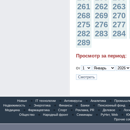
261
262
263
268
269
270
275
276
277
282
283
284
289
Просмотр за период:
От
Новые
«
IT технологии
«
Антивирусы
«
Аналитика
«
Промышлен
Недвижимость
«
Энергетика
«
Финансы
«
Банки
«
Пенсионный фонд
Медицина
«
Фармацевтика
«
Спорт
«
Реклама, PR
«
Деловое
«
Логи
Общество
«
Народный фронт
«
Семинары
«
РуНет, Web
«
Юб
Прочие со