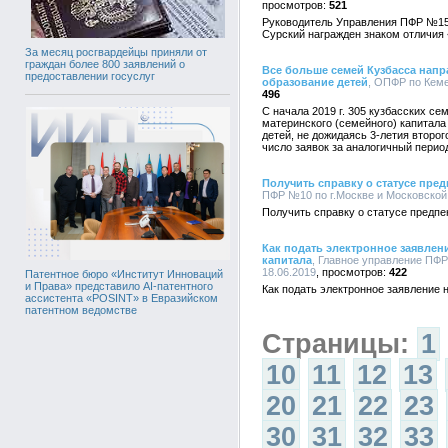
521
Руководитель Управления ПФР №15 
Сурский награжден знаком отличия
За месяц росгвардейцы приняли от
граждан более 800 заявлений о
Все больше семей Кузбасса напр
предоставлении госуслуг
образование детей
, ОПФР по Кеме
496
С начала 2019 г. 305 кузбасских с
материнского (семейного) капитала
детей, не дожидаясь 3-летия второг
число заявок за аналогичный период
Получить справку о статусе пред
ПФР №10 по г.Москве и Московской о
Получить справку о статусе предпе
Как подать электронное заявлен
капитала
, Главное управление ПФР
18.06.2019
422
Патентное бюро «Институт Инноваций
и Права» представило AI-патентного
Как подать электронное заявление 
ассистента «POSINT» в Евразийском
патентном ведомстве
Страницы:
1
10
11
12
13
20
21
22
23
30
31
32
33