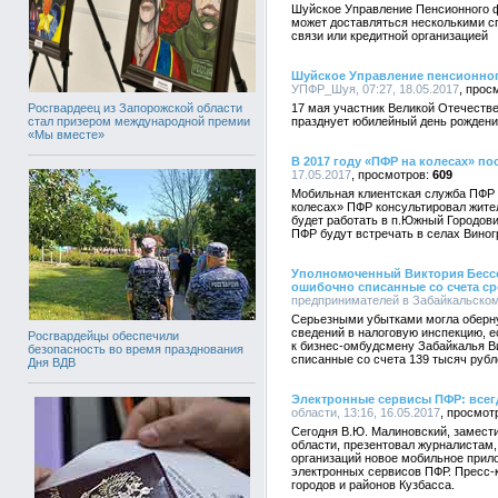
Шуйское Управление Пенсионного ф
может доставляться несколькими с
связи или кредитной организацией
Шуйское Управление пенсионног
УПФР_Шуя, 07:27, 18.05.2017
Росгвардеец из Запорожской области
17 мая участник Великой Отечест
стал призером международной премии
празднует юбилейный день рождения
«Мы вместе»
В 2017 году «ПФР на колесах» п
17.05.2017
609
Мобильная клиентская служба ПФР 
колесах» ПФР консультировал жител
будет работать в п.Южный Городови
ПФР будут встречать в селах Виног
Уполномоченный Виктория Бесс
ошибочно списанные со счета ср
предпринимателей в Забайкальском 
Серьезными убытками могла оберну
сведений в налоговую инспекцию, 
Росгвардейцы обеспечили
к бизнес-омбудсмену Забайкалья В
безопасность во время празднования
списанные со счета 139 тысяч руб
Дня ВДВ
Электронные сервисы ПФР: всег
области, 13:16, 16.05.2017
Сегодня В.Ю. Малиновский, замест
области, презентовал журналистам
организаций новое мобильное прил
электронных сервисов ПФР. Пресс-
городов и районов Кузбасса.