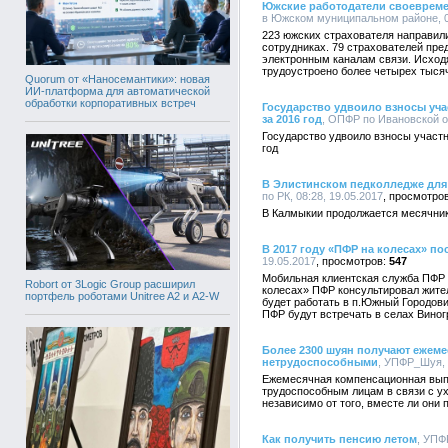
Южские работодатели своевремен
в Южском муниципальном районе, 08
223 южских страхователя направил
сотрудниках. 79 страхователей пре
электронным каналам связи. Исход
трудоустроено более четырех тысяч
Quorum от «Наносемантики»: новая
ИИ-платформа для автоматической
обработки корпоративных встреч
Государство удвоило взносы уч
за 2016 год
, ОПФР по Ивановской об
Государство удвоило взносы участ
год
В Элистинском педколледже для
по РК, 08:28, 19.05.2017
В Калмыкии продолжается месячник
В 2017 году «ПФР на колесах» п
19.05.2017
547
Мобильная клиентская служба ПФР 
Robort от 3Logic Group расширил
колесах» ПФР консультировал жител
портфель роботами Unitree A2 и A2-W
будет работать в п.Южный Городови
ПФР будут встречать в селах Виног
Более 2300 шуян получают ежеме
нетрудоспособными
, УПФР_Шуя, 
Ежемесячная компенсационная вып
трудоспособным лицам в связи с у
независимо от того, вместе ли они
Как получить пенсию летом
, УПФ