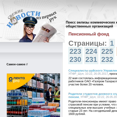
Пресс релизы коммерческих 
Архив пресс-релизов
//
общественных организаций
Пенсионный фонд
Страницы:
1
223
224
225
230
231
232
Самое-самое
//
Специалисты шуйского Управле
УПФР_Шуя, 10:22, 26.05.2017
22 мая состоялась информационная
работников ОАО «Газпром Газорасп
участие более 20 человек.
Родители студентов дневного о
пенсии
, УПФР_Шуя, 10:22, 26.05.2
Родители-пенсионеры имеют право
страховой пенсии при условии, что 
специальных или высших учебных з
старше 23 лет. На сегодняшний ден
1600 рублей.