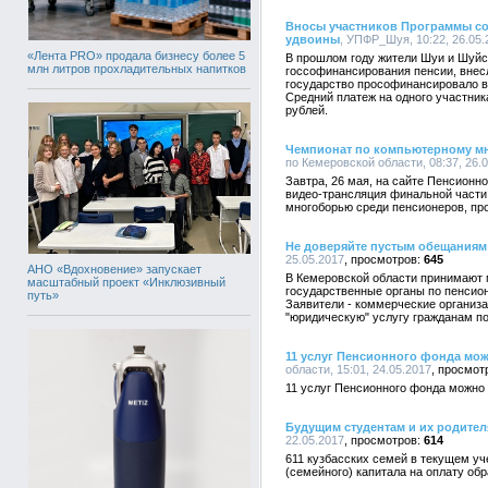
Вносы участников Программы с
удвоины
, УПФР_Шуя, 10:22, 26.05.
«Лента PRO» продала бизнесу более 5
В прошлом году жители Шуи и Шуйс
млн литров прохладительных напитков
госсофинансирования пенсии, внесл
государство прософинансировало взн
Средний платеж на одного участник
рублей.
Чемпионат по компьютерному м
по Кемеровской области, 08:37, 26.
Завтра, 26 мая, на сайте Пенсионно
видео-трансляция финальной части
многоборью среди пенсионеров, про
Не доверяйте пустым обещаниям
25.05.2017
645
АНО «Вдохновение» запускает
В Кемеровской области принимают 
масштабный проект «Инклюзивный
государственные органы по пенсион
путь»
Заявители - коммерческие организа
"юридическую" услугу гражданам п
11 услуг Пенсионного фонда мо
области, 15:01, 24.05.2017
11 услуг Пенсионного фонда можно
Будущим студентам и их родите
22.05.2017
614
611 кузбасских семей в текущем уч
(семейного) капитала на оплату обр