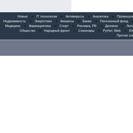
Новые
«
IT технологии
«
Антивирусы
«
Аналитика
«
Промышлен
Недвижимость
«
Энергетика
«
Финансы
«
Банки
«
Пенсионный фонд
Медицина
«
Фармацевтика
«
Спорт
«
Реклама, PR
«
Деловое
«
Логи
Общество
«
Народный фронт
«
Семинары
«
РуНет, Web
«
Юб
Прочие со