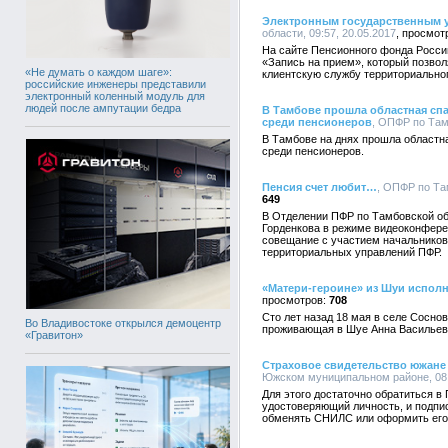
Электронным государственным у
области, 09:57, 20.05.2017
На сайте Пенсионного фонда России
«Запись на прием», который позвол
«Не думать о каждом шаге»:
клиентскую службу территориально
российские инженеры представили
электронный коленный модуль для
людей после ампутации бедра
В Тамбове прошла областная сп
среди пенсионеров
, ОПФР по Тамб
В Тамбове на днях прошла областн
среди пенсионеров.
Пенсия счет любит…
, ОПФР по Там
649
В Отделении ПФР по Тамбовской о
Горденкова в режиме видеоконфере
совещание с участием начальников
территориальных управлений ПФР.
«Матери-героине» из Шуи исполн
708
Сто лет назад 18 мая в селе Сосно
Во Владивостоке открылся демоцентр
проживающая в Шуе Анна Васильев
«Гравитон»
Страховое свидетельство южане 
Южском муниципальном районе, 08:
Для этого достаточно обратиться в
удостоверяющий личность, и подпи
обменять СНИЛС или оформить его 