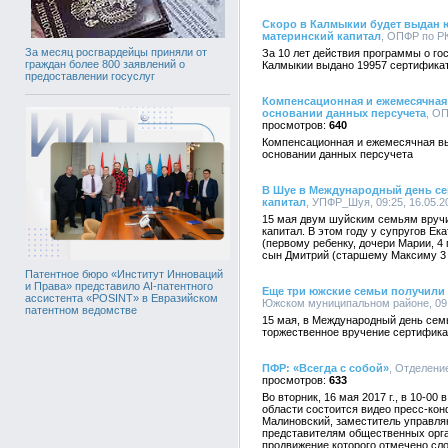
Скоро в Калмыкии будет выдан 
материнский капитал
, ОПФР по РК
За месяц росгвардейцы приняли от
За 10 лет действия программы о го
граждан более 800 заявлений о
Калмыкии выдано 19957 сертификат
предоставлении госуслуг
Компенсационная и ежемесячная 
основании данных персучета
, ОП
640
Компенсационная и ежемесячная вы
основании данных персучета
В Шуе в Международный день се
капитал
, УПФР_Шуя, 09:25, 16.05.2
15 мая двум шуйским семьям вруч
капитал. В этом году у супругов Е
(первому ребенку, дочери Марии, 4
сын Дмитрий (старшему Максиму 3 
Патентное бюро «Институт Инноваций
и Права» представило AI-патентного
Еще три южские семьи получили
ассистента «POSINT» в Евразийском
Южском муниципальном районе, 09:
патентном ведомстве
15 мая, в Международный день сем
торжественное вручение сертифика
ПФР: «Всегда с собой»
, Отделени
633
Во вторник, 16 мая 2017 г., в 10-0
области состоится видео пресс-ко
Малиновский, заместитель управля
представителям общественных орга
продвижение которого отмечено сло