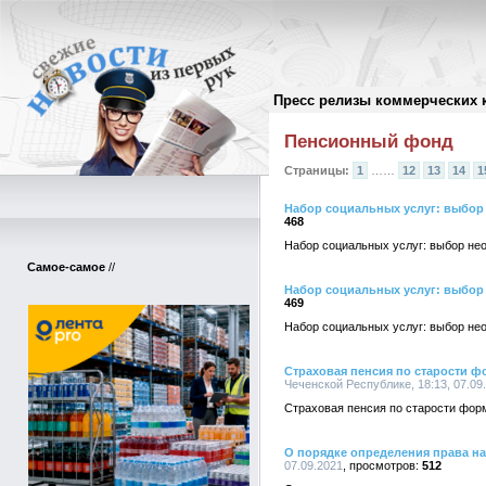
Пресс релизы коммерческих 
Архив пресс-релизов
//
Пенсионный фонд
Страницы:
1
……
12
13
14
1
Набор социальных услуг: выбор 
468
Набор социальных услуг: выбор нео
Самое-самое
//
Набор социальных услуг: выбор 
469
Набор социальных услуг: выбор нео
Страховая пенсия по старости ф
Чеченской Республике, 18:13, 07.09
Страховая пенсия по старости фор
О порядке определения права на
07.09.2021
512