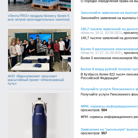
О порядке определения права на вы
Заполняйте заявления на выпла
«Лента PRO» продала бизнесу более 5
Заполняйте заявления на выплаты 
млн литров прохладительных напитков
145,7 тысячи заявлений на допо
области, 18:11, 02.09.2021
145,7 тысячи заявлений на дополн
Более 5 миллионов пенсионеров
области, 17:27, 01.09.2021
Более 5 миллионов пенсионеров Мо
Более 8 млрд рублей получат ку
В Кузбассе более 822 тысяч пенсио
АНО «Вдохновение» запускает
Российской Федерации*.
масштабный проект «Инклюзивный
путь»
Получайте услуги Пенсионного ф
Получайте услуги Пенсионного фон
ФРИ: сервисы информационного 
504
ФРИ: сервисы информационного рес
Заявления на "школьную" выплат
557