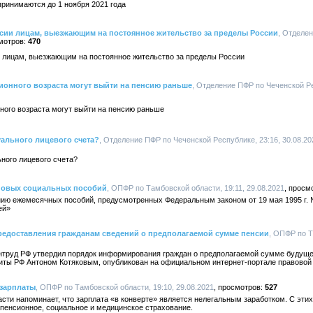
ринимаются до 1 ноября 2021 года
сии лицам, выезжающим на постоянное жительство за пределы России
, Отделе
470
 лицам, выезжающим на постоянное жительство за пределы России
ионного возраста могут выйти на пенсию раньше
, Отделение ПФР по Чеченской Ре
ного возраста могут выйти на пенсию раньше
уального лицевого счета?
, Отделение ПФР по Чеченской Республике, 23:16, 30.08.20
ьного лицевого счета?
новых социальных пособий
, ОПФР по Тамбовской области, 19:11, 29.08.2021
ию ежемесячных пособий, предусмотренных Федеральным законом от 19 мая 1995 г.
ей»
редоставления гражданам сведений о предполагаемой сумме пенсии
, ОПФР по Т
труд РФ утвердил порядок информирования граждан о предполагаемой сумме будуще
иты РФ Антоном Котяковым, опубликован на официальном интернет-портале правовой
 зарплаты
, ОПФР по Тамбовской области, 19:10, 29.08.2021
527
ти напоминает, что зарплата «в конверте» является нелегальным заработком. С этих
пенсионное, социальное и медицинское страхование.