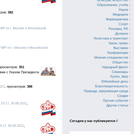
Культура, искусство
«
Образование, учеба
«
Наука
«
382
Медицина
«
Фармацевтика
«
Спорт
«
ПФР по г. Москве и Московской
Реклама, PR
«
Деловое
«
Логистика и транспорт
«
Закон, право
«
ПФР по г. Москве и Московской
Выставки
«
Конференции
«
Мнения специалистов
«
Общество
«
351
Народный фронт
«
Семинары
«
твии с Указом Президента
РуНет, Web
«
Юбилейные даты
«
Благотворительность
«
2021
388
Природа, окружающая среда
«
Скидки
«
Прочие события
«
23:17, 30.08.2021
Другие статьи
«
Сегодня у нас публикуются
//
:17, 30.08.2021