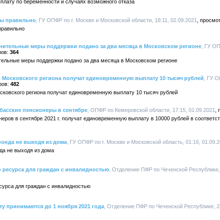
плату по беременности и случаях возможного отказа
ты правильно
, ГУ ОПФР по г. Москве и Московской области, 18:11, 02.09.2021
правильно
лнительные меры поддержки подано за два месяца в Московском регионе
, ГУ О
364
ительные меры поддержки подано за два месяца в Московском регионе
 Московского региона получат единовременную выплату 10 тысяч рублей
, ГУ О
482
сковского региона получат единовременную выплату 10 тысяч рублей
збасские пенсионеры в сентябре
, ОПФР по Кемеровской области, 17:15, 01.09.2021
неров в сентябре 2021 г. получат единовременную выплату в 10000 рублей в соответс
онда не выходя из дома
, ГУ ОПФР по г. Москве и Московской область, 01:16, 01.09.
да не выходя из дома
ресурса для граждан с инвалидностью
, Отделение ПФР по Чеченской Республике, 
урса для граждан с инвалидностью
у принимаются до 1 ноября 2021 года
, Отделение ПФР по Чеченской Республике, 23