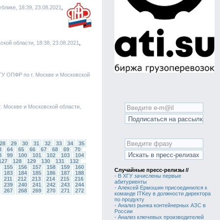
лике, 18:39, 23.08.2021
ской области, 18:38, 23.08.2021
 ГУ ОПФР по г. Москве и Московской
г. Москве и Московской области,
28
29
30
31
32
33
34
35
3
64
65
66
67
68
69
70
8
99
100
101
102
103
104
127
128
129
130
131
132
155
156
157
158
159
160
Случайные пресс-релизы //
183
184
185
186
187
188
•
В ХГУ зачислены первые
211
212
213
214
215
216
абитуриенты
239
240
241
242
243
244
•
Алексей Ермошин присоединился к
267
268
269
270
271
272
команде ITKey в должности директора
по продукту
•
Анализ рынка контейнерных АЗС в
России
•
Анализ ключевых производителей