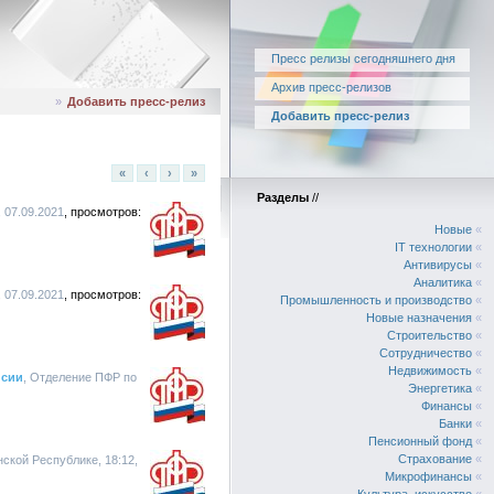
Пресс релизы сегодняшнего дня
Архив пресс-релизов
»
Добавить пресс-релиз
Добавить пресс-релиз
«
‹
›
»
Разделы
//
 07.09.2021
Новые
«
IT технологии
«
Антивирусы
«
Аналитика
«
 07.09.2021
Промышленность и производство
«
Новые назначения
«
Строительство
«
Сотрудничество
«
Недвижимость
«
нсии
, Отделение ПФР по
Энергетика
«
Финансы
«
Банки
«
Пенсионный фонд
«
Страхование
«
ской Республике, 18:12,
Микрофинансы
«