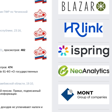
ние ПФР по Чеченской
спублике, 23:16,
21
482
474
 № 81-ФЗ «О государственных
амбовской области, 19:10,
й пенсии. Приказ, подписанный
 информации.
 доходов не уплачивают налоги и