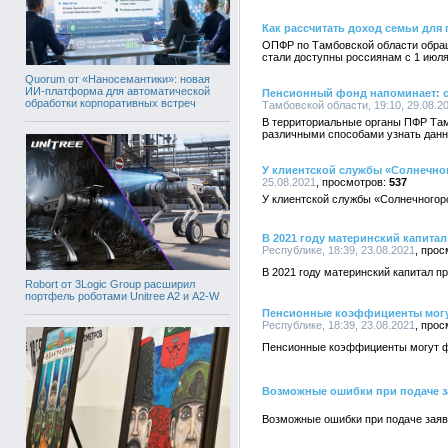
Как рассчитать доход семьи для
ОПФР по Тамбовской области обра
стали доступны россиянам с 1 июля
Quorum от «Наносемантики»: новая
ИИ-платформа для автоматической
Пенсионный фонд напоминает: с
обработки корпоративных встреч
Тамбовской области, 19:10, 29.08.2
В территориальные органы ПФР Там
различными способами узнать данны
У клиентской службы «Солнечног
25.08.2021
537
У клиентской службы «Солнечногор
В 2021 году материнский капитал
Республике, 18:39, 23.08.2021
В 2021 году материнский капитал пр
Robort от 3Logic Group расширил
портфель роботами Unitree A2 и A2-W
Пенсионные коэффициенты могут
Республике, 18:39, 23.08.2021
Пенсионные коэффициенты могут фо
Возможные ошибки при подаче з
Возможные ошибки при подаче заяв