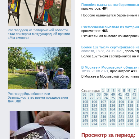
Пособие назначается беременн
484
Пособие назначается беременным 
Ежемесячная выплата из материн
Росгвардеец из Запорожской области
463
стал призером международной премии
Ежемесячная выплата из материнско
«Мы вместе»
Более 152 тысяч сертификатов н
области, 18:38, 23.08.2021
Более 152 тысяч сертификатов на 
В Москве и Московской области 
18:38, 23.08.2021
499
В Москве и Московской области выд
Страницы:
1
2
3
4
5
6
7
Росгвардейцы обеспечили
36
37
38
39
40
41
42
43
безопасность во время празднования
71
72
73
74
75
76
77
78
Дня ВДВ
105
106
107
108
109
110
1
133
134
135
136
137
138
1
161
162
163
164
165
166
1
189
190
191
192
193
194
1
217
218
219
220
221
222
2
245
246
247
248
249
250
2
273
274
275
276
277
278
2
Просмотр за период: