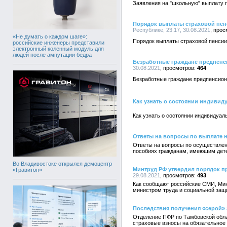
Заявления на "школьную" выплату п
Порядок выплаты страховой пен
Республике, 23:17, 30.08.2021
«Не думать о каждом шаге»:
Порядок выплаты страховой пенсии
российские инженеры представили
электронный коленный модуль для
людей после ампутации бедра
Безработные граждане предпенс
30.08.2021
464
Безработные граждане предпенсион
Как узнать о состоянии индивид
Как узнать о состоянии индивидуал
Ответы на вопросы по выплате 
Ответы на вопросы по осуществлен
пособиях гражданам, имеющим дет
Во Владивостоке открылся демоцентр
Минтруд РФ утвердил порядок п
«Гравитон»
29.08.2021
493
Как сообщают российские СМИ, Мин
министром труда и социальной защ
Последствия получения «серой»
Отделение ПФР по Тамбовской облас
страховые взносы на обязательное 