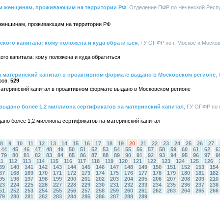
ым женщинам, проживающим на территории РФ
, Отделение ПФР по Чеченской Респуб
женщинам, проживающим на территории РФ
ского капитала: кому положена и куда обратиться
, ГУ ОПФР по г. Москве и Москов
го капитала: кому положена и куда обратиться
а материнский капитал в проактивном формате выдано в Московском регионе
,
529
материнский капитал в проактивном формате выдано в Московском регионе
выдано более 1,2 миллиона сертификатов на материнский капитал
, ГУ ОПФР по 
ано более 1,2 миллиона сертификатов на материнский капитал
8
9
10
11
12
13
14
15
16
17
18
19
20
21
22
23
24
25
26
27
44
45
46
47
48
49
50
51
52
53
54
55
56
57
58
59
60
61
62
6
79
80
81
82
83
84
85
86
87
88
89
90
91
92
93
94
95
96
97
9
11
112
113
114
115
116
117
118
119
120
121
122
123
124
125
126
39
140
141
142
143
144
145
146
147
148
149
150
151
152
153
154
67
168
169
170
171
172
173
174
175
176
177
178
179
180
181
182
95
196
197
198
199
200
201
202
203
204
205
206
207
208
209
210
23
224
225
226
227
228
229
230
231
232
233
234
235
236
237
238
51
252
253
254
255
256
257
258
259
260
261
262
263
264
265
266
79
280
281
282
283
284
285
286
287
288
289