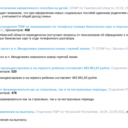
 получения ежемесячного пособия на детей
, ОПФР по Тамбовской области, 19:10, 2
щает внимание, что при оформлении новых социальных пособий одиноким родителям
, учитывается общий доход семьи.
отрудники ПФР не запрашивают по телефону номера банковских карт и персо
021
458
бовской области периодически поступают вопросы от пенсионеров об обращениях к 
е банковских карт в ходе телефонного разговора.
орск» в п. Менделеево изменился номер горячей линии
, ГУ ОПФР по г. Москве и 
ск» в п. Менделеево изменился номер горячей линии
 проиндексирован и на первого ребенка составляет 483 881,83 рубля
, Отделение
520
оиндексирован и на первого ребенка составляет 483 881,83 рубля
 формироваться как за страховые, так и за нестраховые периоды
, Отделение П
478
рмироваться как за страховые, так и за нестраховые периоды
аявления на выплаты
, Отделение ПФР по Чеченской Республике, 18:39, 23.08.2021
ления на выплаты