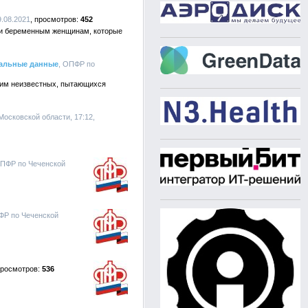
9.08.2021
452
 и беременным женщинам, которые
нальные данные
, ОПФР по
ним неизвестных, пытающихся
Московской области, 17:12,
 ПФР по Чеченской
ФР по Чеченской
536