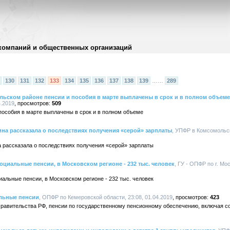
компаний и общественных организаций
130
131
132
133
134
135
136
137
138
139
……
289
льском районе пенсии и пособия в марте выплачены в срок и в полном объеме
4.2019
509
пособия в марте выплачены в срок и в полном объеме
на рассказала о последствиях получения «серой» зарплаты
, УПФР в Комсомольс
рассказала о последствиях получения «серой» зарплаты
оциальные пенсии, в Московском регионе - 232 тыс. человек
, ГУ - ОПФР по г. Мо
альные пенсии, в Московском регионе - 232 тыс. человек
альные пенсии
, ОПФР по Кемеровской области, 23:08, 01.04.2019
423
Правительства РФ, пенсии по государственному пенсионному обеспечению, включая со