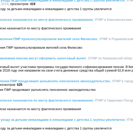
уходу за детьми-инвалидами и инвалидами с детства 1 группы увеличится
, УП
4.2019
419
оду за детьми-инвалидами и инвалидами с детства 1 группы увеличится
описки назначается по месту фактического проживания
, УПФР в Комсомольском 
иски назначается по месту фактического проживания
авления ПФР проконсультировали жителей села Филисово
, УПФР в Родниковском
ния ПФР проконсультировали жителей села Филисово
ирования пенсии могут оформить налоговый вычет
, ОПФР по Кемеровской области
логовый вычет участники программы государственного софинансирования пенсии. В Ке
 в 2018 году они направили на свои счета денежные средства общей суммой 62,8 млн 
ления ПФР продолжают разъяснять пенсионное законодательство
, УПФР в город
525
ия ПФР продолжают разъяснять пенсионное законодательство
описки назначается по месту фактического проживания
, УПФР в Гаврилово-Посад
иски назначается по месту фактического проживания
уходу за детьми-инвалидами и инвалидами с детства 1 группы увеличится
, УПФ
оду за детьми-инвалидами и инвалидами с детства 1 группы увеличится