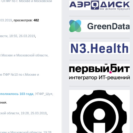
 - ОПФР по г. Москве и Московской
.03.2019
482
сти, 18:55, 26.03.2019
г.Москве и Московской области,
ие ПФР №10 по г.Москве и
полнилось 103 года
, УПФР_Шуя,
ения.
кой области, 19:28, 25.03.2019
оскве и Московской области, 19:28,