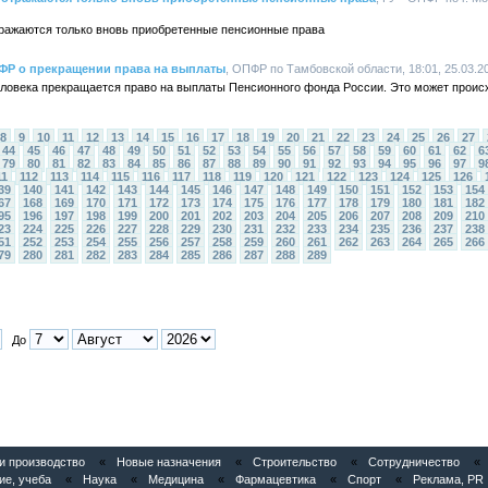
тражаются только вновь приобретенные пенсионные права
ФР о прекращении права на выплаты
, ОПФР по Тамбовской области, 18:01, 25.03.2
человека прекращается право на выплаты Пенсионного фонда России. Это может проис
8
9
10
11
12
13
14
15
16
17
18
19
20
21
22
23
24
25
26
27
44
45
46
47
48
49
50
51
52
53
54
55
56
57
58
59
60
61
62
6
79
80
81
82
83
84
85
86
87
88
89
90
91
92
93
94
95
96
97
9
11
112
113
114
115
116
117
118
119
120
121
122
123
124
125
126
39
140
141
142
143
144
145
146
147
148
149
150
151
152
153
154
67
168
169
170
171
172
173
174
175
176
177
178
179
180
181
182
95
196
197
198
199
200
201
202
203
204
205
206
207
208
209
210
23
224
225
226
227
228
229
230
231
232
233
234
235
236
237
238
51
252
253
254
255
256
257
258
259
260
261
262
263
264
265
266
79
280
281
282
283
284
285
286
287
288
289
До
 производство
«
Новые назначения
«
Строительство
«
Сотрудничество
«
ие, учеба
«
Наука
«
Медицина
«
Фармацевтика
«
Спорт
«
Реклама, PR