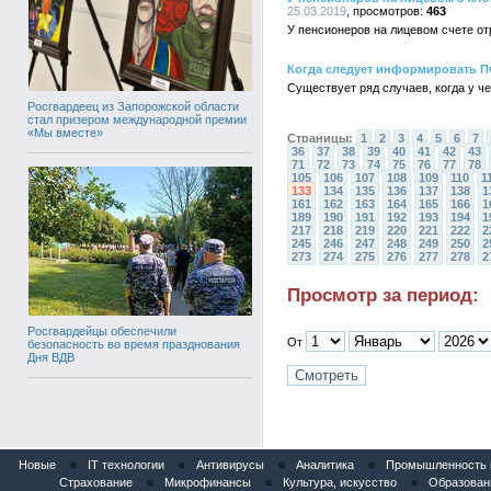
25.03.2019
463
У пенсионеров на лицевом счете о
Когда следует информировать П
Существует ряд случаев, когда у 
Росгвардеец из Запорожской области
стал призером международной премии
«Мы вместе»
Страницы:
1
2
3
4
5
6
7
36
37
38
39
40
41
42
43
71
72
73
74
75
76
77
78
105
106
107
108
109
110
1
133
134
135
136
137
138
1
161
162
163
164
165
166
1
189
190
191
192
193
194
1
217
218
219
220
221
222
2
245
246
247
248
249
250
2
273
274
275
276
277
278
2
Просмотр за период:
Росгвардейцы обеспечили
От
безопасность во время празднования
Дня ВДВ
Новые
«
IT технологии
«
Антивирусы
«
Аналитика
«
Промышленность и
Страхование
«
Микрофинансы
«
Культура, искусство
«
Образован