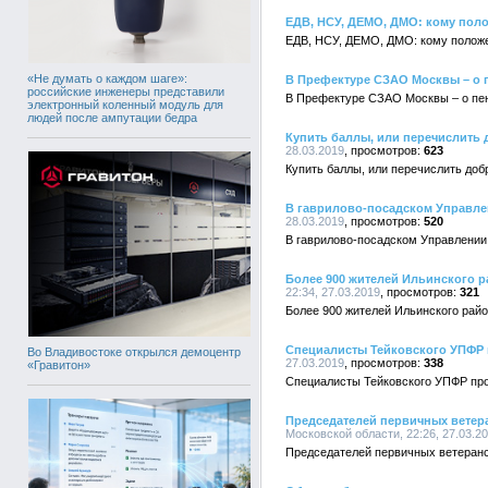
ЕДВ, НСУ, ДЕМО, ДМО: кому поло
ЕДВ, НСУ, ДЕМО, ДМО: кому положе
«Не думать о каждом шаге»:
В Префектуре СЗАО Москвы – о 
российские инженеры представили
В Префектуре СЗАО Москвы – о пе
электронный коленный модуль для
людей после ампутации бедра
Купить баллы, или перечислить
28.03.2019
623
Купить баллы, или перечислить до
В гаврилово-посадском Управле
28.03.2019
520
В гаврилово-посадском Управлении
Более 900 жителей Ильинского р
22:34, 27.03.2019
321
Более 900 жителей Ильинского райо
Специалисты Тейковского УПФР 
Во Владивостоке открылся демоцентр
27.03.2019
338
«Гравитон»
Специалисты Тейковского УПФР про
Председателей первичных ветер
Московской области, 22:26, 27.03.2
Председателей первичных ветеранс