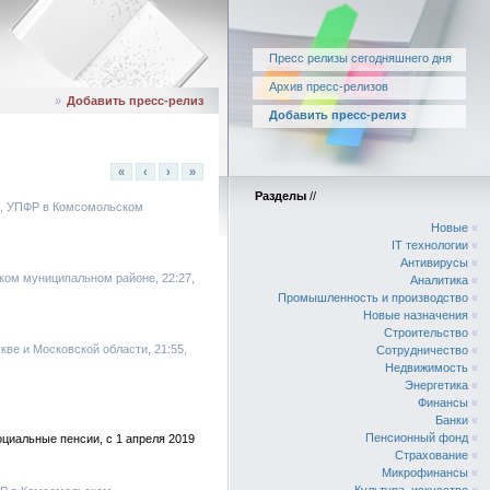
Пресс релизы сегодняшнего дня
Архив пресс-релизов
»
Добавить пресс-релиз
Добавить пресс-релиз
«
‹
›
»
Разделы
//
, УПФР в Комсомольском
Новые
«
IT технологии
«
Антивирусы
«
ком муниципальном районе, 22:27,
Аналитика
«
Промышленность и производство
«
Новые назначения
«
Строительство
«
скве и Московской области, 21:55,
Сотрудничество
«
Недвижимость
«
Энергетика
«
Финансы
«
Банки
«
Пенсионный фонд
«
циальные пенсии, с 1 апреля 2019
Страхование
«
Микрофинансы
«