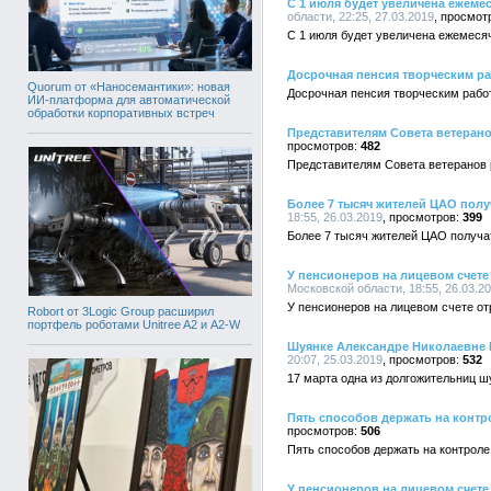
С 1 июля будет увеличена ежеме
области, 22:25, 27.03.2019
С 1 июля будет увеличена ежемесяч
Досрочная пенсия творческим р
Quorum от «Наносемантики»: новая
Досрочная пенсия творческим рабо
ИИ-платформа для автоматической
обработки корпоративных встреч
Представителям Совета ветерано
482
Представителям Совета ветеранов 
Более 7 тысяч жителей ЦАО пол
18:55, 26.03.2019
399
Более 7 тысяч жителей ЦАО получ
У пенсионеров на лицевом счет
Московской области, 18:55, 26.03.2
У пенсионеров на лицевом счете о
Robort от 3Logic Group расширил
портфель роботами Unitree A2 и A2-W
Шуянке Александре Николаевне 
20:07, 25.03.2019
532
17 марта одна из долгожительниц 
Пять способов держать на контр
506
Пять способов держать на контроле
У пенсионеров на лицевом счет