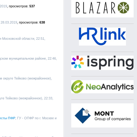
.2019
537
 28.03.2019
638
 и Московской области, 22:51,
ском муниципальном районе, 22:46,
м округе Тейково (межрайонное),
уге Тейково (межрайонное), 22:33,
исты ПФР
, ГУ - ОПФР по г. Москве и