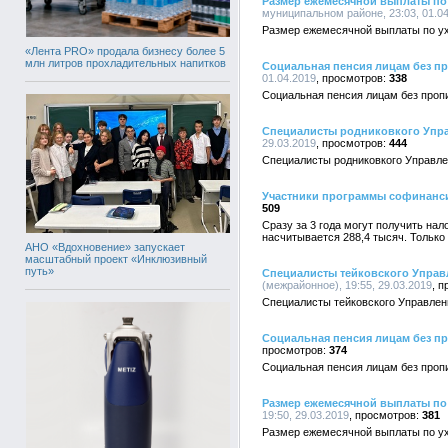
Размер ежемесячной выплаты по 
муниципальном районе, 23:03, 01.0
Размер ежемесячной выплаты по ух
«Лента PRO» продала бизнесу более 5
млн литров прохладительных напитков
Социальная пенсия лицам без пр
01.04.2019
338
Социальная пенсия лицам без проп
Специалисты родниковкого Упр
29.03.2019
444
Специалисты родниковкого Управле
Участники программы софинанс
509
Сразу за 3 года могут получить на
насчитывается 288,4 тысяч. Только
АНО «Вдохновение» запускает
масштабный проект «Инклюзивный
путь»
Специалисты тейковского Управ
(межрайонное), 19:55, 29.03.2019
Специалисты тейковского Управлен
Социальная пенсия лицам без пр
374
Социальная пенсия лицам без проп
Размер ежемесячной выплаты по 
19:50, 29.03.2019
381
Размер ежемесячной выплаты по ух