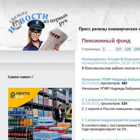
Пресс релизы коммерческих 
Архив пресс-релизов
//
Пенсионный фонд
Страницы:
1
……
127
128
129
Руководитель Google В Комсомо
муниципальном районе, 22:29, 02.0
В Комсомольском районе пенсии и 
Самое-самое
//
Начальник УПФР Надежда Бабури
02.04.2019
482
Начальник УПФР Надежда Бабурина 
С 1 апреля в России повышены с
02.04.2019
534
С 1 апреля в России повышены соци
С 1 апреля индексируются соци
В соответствии с постановлением 
года проиндексируют на 2%.