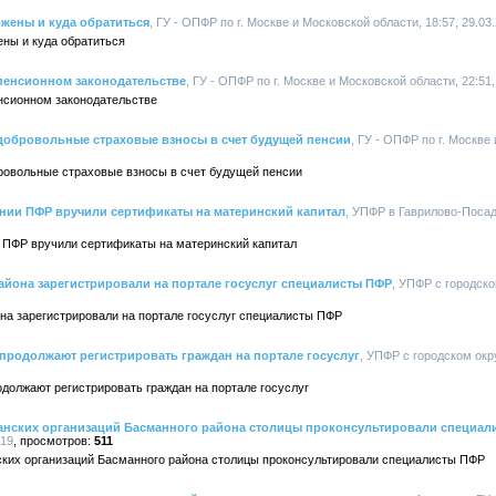
жены и куда обратиться
, ГУ - ОПФР по г. Москве и Московской области, 18:57, 29.03
ны и куда обратиться
пенсионном законодательстве
, ГУ - ОПФР по г. Москве и Московской области, 22:51,
нсионном законодательстве
 добровольные страховые взносы в счет будущей пенсии
, ГУ - ОПФР по г. Москве
бровольные страховые взносы в счет будущей пенсии
нии ПФР вручили сертификаты на материнский капитал
, УПФР в Гаврилово-Посад
 ПФР вручили сертификаты на материнский капитал
айона зарегистрировали на портале госуслуг специалисты ПФР
, УПФР с городско
на зарегистрировали на портале госуслуг специалисты ПФР
продолжают регистрировать граждан на портале госуслуг
, УПФР с городском окр
должают регистрировать граждан на портале госуслуг
анских организаций Басманного района столицы проконсультировали специал
019
511
ких организаций Басманного района столицы проконсультировали специалисты ПФР