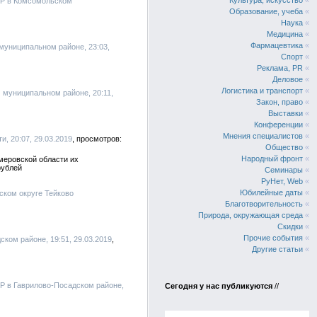
Культура, искусство
«
ФР в Комсомольском
Образование, учеба
«
Наука
«
Медицина
«
Фармацевтика
«
муниципальном районе, 23:03,
Спорт
«
Реклама, PR
«
Деловое
«
Логистика и транспорт
«
 муниципальном районе, 20:11,
Закон, право
«
Выставки
«
Конференции
«
Мнения специалистов
«
, 20:07, 29.03.2019
Общество
«
Народный фронт
«
меровской области их
рублей
Семинары
«
РуНет, Web
«
Юбилейные даты
«
ском округе Тейково
Благотворительность
«
Природа, окружающая среда
«
Скидки
«
Прочие события
«
ском районе, 19:51, 29.03.2019
Другие статьи
«
Р в Гаврилово-Посадском районе,
Сегодня у нас публикуются
//