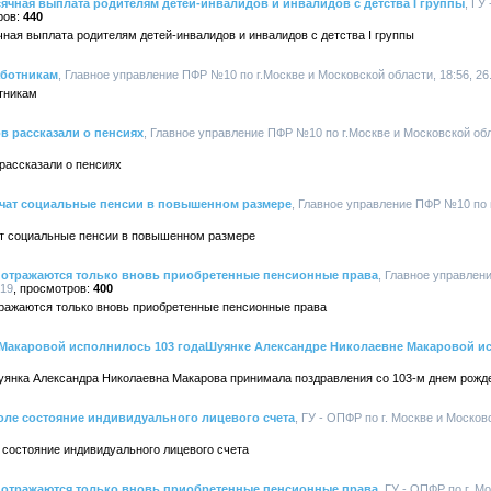
сячная выплата родителям детей-инвалидов и инвалидов с детства I группы
, ГУ
440
ная выплата родителям детей-инвалидов и инвалидов с детства I группы
аботникам
, Главное управление ПФР №10 по г.Москве и Московской области, 18:56, 26
тникам
в рассказали о пенсиях
, Главное управление ПФР №10 по г.Москве и Московской обла
рассказали о пенсиях
учат социальные пенсии в повышенном размере
, Главное управление ПФР №10 по 
ат социальные пенсии в повышенном размере
е отражаются только вновь приобретенные пенсионные права
, Главное управлен
019
400
тражаются только вновь приобретенные пенсионные права
Макаровой исполнилось 103 годаШуянке Александре Николаевне Макаровой ис
шуянка Александра Николаевна Макарова принимала поздравления со 103-м днем рожд
оле состояние индивидуального лицевого счета
, ГУ - ОПФР по г. Москве и Московс
 состояние индивидуального лицевого счета
е отражаются только вновь приобретенные пенсионные права
, ГУ - ОПФР по г. М