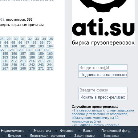
019
358
ходить по разным причинам.
28
29
30
31
32
33
34
35
3
64
65
66
67
68
69
70
8
99
100
101
102
103
104
127
128
129
130
131
132
155
156
157
158
159
160
183
184
185
186
187
188
211
212
213
214
215
216
239
240
241
242
243
244
267
268
269
270
271
272
Случайные пресс-релизы //
•
На северо-западе столицы задержана
пособница телефонных аферистов,
обманувших москвичку на 12
миллионов рублей
•
«1С&#8209;Рарус» упростил
кадровый документооборот для
Недвижимость
«
Энергетика
«
Финансы
«
Банки
«
Пенсионный фонд
«
сотрудников группы предприятий
«
Деловое
«
Логистика и транспорт
«
Закон, право
«
Выставки
«
«Готэк»