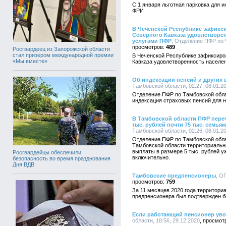
С 1 января льготная парковка для 
ФРИ
В Чеченской Республике зафикси
Северного Кавказа удовлетворе
услугами ПФР
, Отделение ПФР по 
489
Росгвардеец из Запорожской области
стал призером международной премии
В Чеченской Республике зафиксиро
«Мы вместе»
Кавказа удовлетворенность населе
Об индексации пенсий и других 
Тамбовской области, 02:27, 08.01.2
Отделение ПФР по Тамбовской облас
индексация страховых пенсий для 
В Тамбовской области ПФР пере
тыс. рублей почти 75 тыс. семья
Тамбовской области, 02:26, 08.01.2
Отделение ПФР по Тамбовской обла
Тамбовской области территориаль
выплаты в размере 5 тыс. рублей уж
Росгвардейцы обеспечили
включительно.
безопасность во время празднования
Дня ВДВ
Тамбовские предпенсионеры
, О
759
За 11 месяцев 2020 года территор
предпенсионера был подтвержден бо
Если работающий пенсионер ув
области, 18:56, 29.12.2020