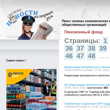
Пресс релизы коммерческих 
Архив пресс-релизов
//
общественных организаций
Пенсионный фонд
Страницы:
1
36
37
38
39
46
47
48
…
Самое-самое
//
Индексация материнского капитал
Чеченской Республике, 17:54, 18.01
Индексация материнского капитала 
Об индексации материнского кап
23:48, 16.01.2021
563
Отделение ПФР по Тамбовской обла
(семейного) капитала (МСК) в 2021 
Тамбовское отделение СПР подд
Тамбовской области, 23:48, 16.01.2