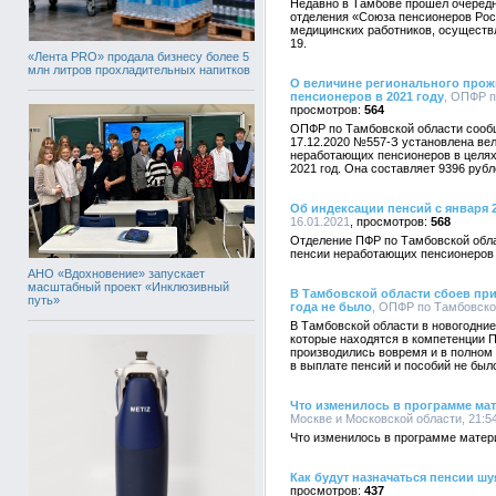
Недавно в Тамбове прошел очередн
отделения «Союза пенсионеров Рос
медицинских работников, осуществ
19.
«Лента PRO» продала бизнесу более 5
млн литров прохладительных напитков
О величине регионального прож
пенсионеров в 2021 году
, ОПФР п
564
ОПФР по Тамбовской области сообщ
17.12.2020 №557-З установлена ве
неработающих пенсионеров в целях
2021 год. Она составляет 9396 рубл
Об индексации пенсий с января 
16.01.2021
568
Отделение ПФР по Тамбовской облас
пенсии неработающих пенсионеров 
АНО «Вдохновение» запускает
масштабный проект «Инклюзивный
В Тамбовской области сбоев при
путь»
года не было
, ОПФР по Тамбовской
В Тамбовской области в новогодние
которые находятся в компетенции 
производились вовремя и в полном
в выплате пенсий и пособий не был
Что изменилось в программе мат
Москве и Московской области, 21:54
Что изменилось в программе матери
Как будут назначаться пенсии шу
437