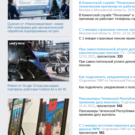
В Клиентской службе "Печатники
техническим причинам не работ
Москве и Московской области, 20:52
В Клиентской службе "Печатники" и
причинам не работают телефоны го
Quorum от «Наносемантики»: новая
ИИ-платформа для автоматической
C 1 января страховые пенсии пр
обработки корпоративных встреч
Московской области, 20:52, 12.01.2
C 1 января страховые пенсии прои
При самостоятельной уплате до
накопительную пенсию
, ГУ - ОПФ
12.01.2021
333
При самостоятельной уплате допол
пенсию
Как подключить уведомления о п
Отделение ПФР по Чеченской Респуб
Robort от 3Logic Group расширил
Как подключить уведомления о поло
портфель роботами Unitree A2 и A2-W
Пенсионеры Чеченской Республи
прежнюю дату выплаты
, Отделен
11.01.2021
542
Пенсионеры Чеченской Республики 
прежнюю дату выплаты
С 1 января льготная парковка д
данных ФРИ
, Отделение ПФР по Че
561