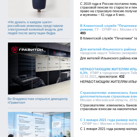
С 2019 года в России поэтапно пов
страховой пенсии по старости и пе
право на страховую пенсию получат
и мужчины – 61 года и 6 мес.
«Не думать о каждом шаге»:
российские инженеры представили
В Клиентской службе "Печатники
электронный коленный модуль для
режиме
, ГУ - ОПФР по г. Москве и 
людей после ампутации бедра
493
В Клиентской службе "Печатники" т
Для жителей Ильинского района
городском округе Тейково (межрайон
Для жителей Ильинского района из
НЕРАБОТАЮЩИМ ЖИТЕЛЯМ ИЛЬ
6,3%
, УПФР в городском округе Тей
12.01.2021
432
НЕРАБОТАЮЩИМ ЖИТЕЛЯМ ИЛЬИН
Страхователям: изменились банк
дополнительным страховым взн
Во Владивостоке открылся демоцентр
Москве и Московской области, 20:52
«Гравитон»
Страхователям: изменились банков
страховым взносам на накопитель
С 1 января 2021 года размер мат
- ОПФР по г. Москве и Московской о
С 1 января 2021 года размер матер