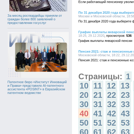
Если работающий пенсионер уволи
По 31 декабря 2020 года выбери
За месяц росгвардейцы приняли от
Москве и Московской области, 18:56
граждан более 800 заявлений о
По 31 декабря 2020 года выберите 
предоставлении госуслуг
График выплаты январской пен
18:25, 29.12.2020
536
График выплаты январской пенсии
Пенсия 2021: стаж и пенсионны
Московской области, 18:22, 29.12.2
Пенсия 2021: стаж и пенсионные 
Страницы:
1
Патентное бюро «Институт Инноваций
10
11
12
13
и Права» представило AI-патентного
ассистента «POSINT» в Евразийском
20
21
22
23
патентном ведомстве
30
31
32
33
40
41
42
43
50
51
52
53
60
61
62
63