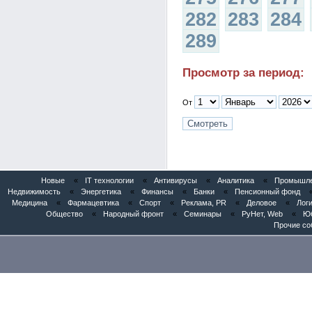
282
283
284
289
Просмотр за период:
От
Новые
«
IT технологии
«
Антивирусы
«
Аналитика
«
Промышлен
Недвижимость
«
Энергетика
«
Финансы
«
Банки
«
Пенсионный фонд
Медицина
«
Фармацевтика
«
Спорт
«
Реклама, PR
«
Деловое
«
Логи
Общество
«
Народный фронт
«
Семинары
«
РуНет, Web
«
Юб
Прочие со