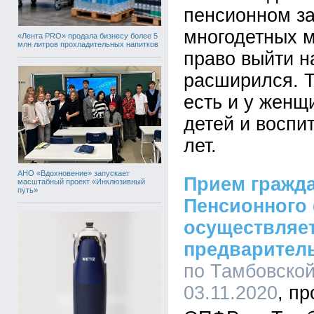
пенсионном за
многодетных м
«Лента PRO» продала бизнесу более 5
млн литров прохладительных напитков
право выйти н
расширился. Т
есть и у женщ
детей и воспи
лет.
АНО «Вдохновение» запускает
Прием гражда
масштабный проект «Инклюзивный
путь»
Пенсионного
осуществляет
предварител
по Тамбовской
03.11.2020