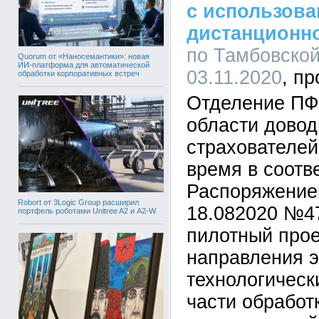
с использов
дистанционно
по Тамбовской
Quorum от «Наносемантики»: новая
ИИ-платформа для автоматической
03.11.2020
обработки корпоративных встреч
Отделение ПФ
области довод
страхователей
время в соотв
Распоряжение
Robort от 3Logic Group расширил
18.082020 №4
портфель роботами Unitree A2 и A2-W
пилотный прое
направления э
технологическ
части обработ