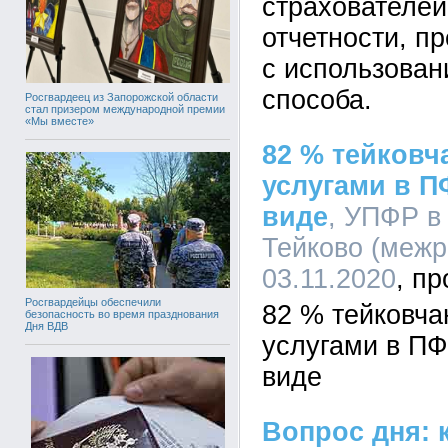
страхователей
отчетности, п
с использован
способа.
Росгвардеец из Запорожской области
стал призером международной премии
«Мы вместе»
82 % тейковч
услугами в П
виде
, УПФР в
Тейково (межр
03.11.2020
Росгвардейцы обеспечили
82 % тейковча
безопасность во время празднования
Дня ВДВ
услугами в ПФ
виде
Вопрос дня: 