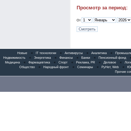
Просмотр за период:
От
Новые
«
IT технологии
«
Антивирусы
«
Аналитика
«
Промышлен
Недвижимость
«
Энергетика
«
Финансы
«
Банки
«
Пенсионный фонд
Медицина
«
Фармацевтика
«
Спорт
«
Реклама, PR
«
Деловое
«
Логи
Общество
«
Народный фронт
«
Семинары
«
РуНет, Web
«
Юб
Прочие со