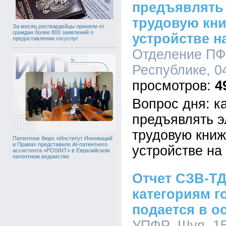
предъявлять
трудовую кни
За месяц росгвардейцы приняли от
граждан более 800 заявлений о
устройстве н
предоставлении госуслуг
Отделение ПФ
Республике, 04
4
Вопрос дня: к
предъявлять 
трудовую книж
Патентное бюро «Институт Инноваций
и Права» представило AI-патентного
устройстве на
ассистента «POSINT» в Евразийском
патентном ведомстве
Отчет СЗВ-Т
категориям 
подается в о
УПФР_Шуя, 15: