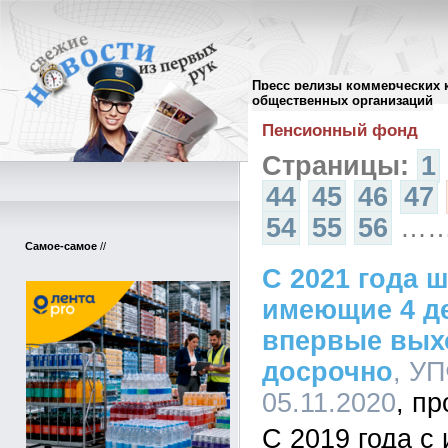
Пресс релизы коммерческих 
Архив пресс-релизов
//
общественных организаций
Пенсионный фонд
Страницы:
1
44
45
46
47
54
55
56
…
Самое-самое
//
С 2021 года 
имеющие 4 де
впервые вых
досрочно
, У
05.11.2020
С 2019 года с