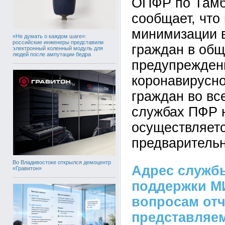
ОПФР по Тамб
сообщает, что
минимизации 
«Не думать о каждом шаге»:
российские инженеры представили
граждан в общ
электронный коленный модуль для
людей после ампутации бедра
предупрежден
коронавирусн
граждан во вс
службах ПФР 
осуществляетс
предварительн
Во Владивостоке открылся демоцентр
Адрес служб
«Гравитон»
поддержки М
вопросам отч
представляе