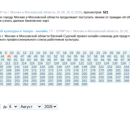
Р по г. Москве и Московской области, 01:26, 25.11.2020
521
 городу Москве и Московской области продолжают поступать звонки от граждан об о
узнать данные банковских карт.
й культуры и театра - онлайн
, ГУ - ОПФР по г. Москве и Московской области, 01:26, 
 г. Москве и Московской области Евгений Сурский провел онлайн-семинар для предс
кого профессионального союза работников культуры.
8
9
10
11
12
13
14
15
16
17
18
19
20
21
22
23
24
25
26
27
44
45
46
47
48
49
50
51
52
53
54
55
56
57
58
59
60
61
62
6
79
80
81
82
83
84
85
86
87
88
89
90
91
92
93
94
95
96
97
9
11
112
113
114
115
116
117
118
119
120
121
122
123
124
125
126
39
140
141
142
143
144
145
146
147
148
149
150
151
152
153
154
67
168
169
170
171
172
173
174
175
176
177
178
179
180
181
182
95
196
197
198
199
200
201
202
203
204
205
206
207
208
209
210
23
224
225
226
227
228
229
230
231
232
233
234
235
236
237
238
51
252
253
254
255
256
257
258
259
260
261
262
263
264
265
266
79
280
281
282
283
284
285
286
287
288
289
До