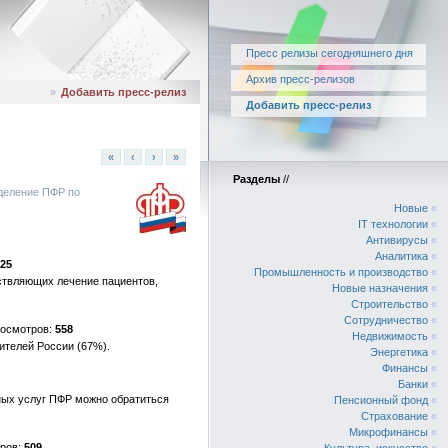
Пресс релизы сегодняшнего дня
Архив пресс-релизов
»
Добавить пресс-релиз
Добавить пресс-релиз
«
‹
›
»
Разделы
//
деление ПФР по
Новые
«
IT технологии
«
Антивирусы
«
Аналитика
«
25
Промышленность и производство
«
ствляющих лечение пациентов,
Новые назначения
«
Строительство
«
Сотрудничество
«
558
Недвижимость
«
ителей России (67%).
Энергетика
«
Финансы
«
Банки
«
ных услуг ПФР можно обратиться
Пенсионный фонд
«
Страхование
«
Микрофинансы
«
509