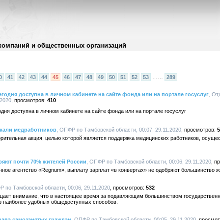
компаний и общественных организаций
0
41
42
43
44
45
46
47
48
49
50
51
52
53
……
289
годня доступна в личном кабинете на сайте фонда или на портале госуслуг
, От
.2020
410
дня доступна в личном кабинете на сайте фонда или на портале госуслуг
жали медработников
, ОПФР по Тамбовской области, 00:07, 29.11.2020
5
орительная акция, целью которой является поддержка медицинских работников, осуще
ряют почти 70% жителей России
, ОПФР по Тамбовской области, 00:06, 29.11.2020
ное агентство «Regnum», выплату зарплат «в конвертах» не одобряют большинство ж
Р по Тамбовской области, 00:06, 29.11.2020
532
щает внимание, что в настоящее время за подавляющим большинством государствен
з наиболее удобных общедоступных способов.
ава самозанятых граждан
, ОПФР по Тамбовской области, 00:05, 29.11.2020