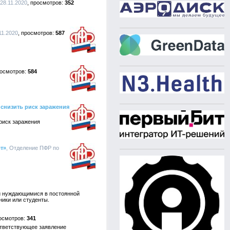
 28.11.2020
352
11.2020
587
584
снизить риск заражения
риск заражения
т»
, Отделение ПФР по
и нуждающимися в постоянной
ники или студенты.
341
ответствующее заявление