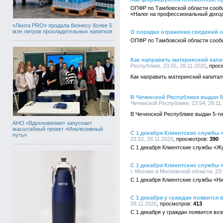
ОПФР по Тамбовской области сооб
«Налог на профессиональный доход
«Лента PRO» продала бизнесу более 5
млн литров прохладительных напитков
О порядке отражения сведений о
ОПФР по Тамбовской области сообщ
Как направить материнский капи
Республике, 23:55, 28.11.2020
Как направить материнский капитал
В Чеченской Республике выдан 5
Чеченской Республике, 23:54, 28.11
В Чеченской Республике выдан 5-т
АНО «Вдохновение» запускает
масштабный проект «Инклюзивный
С 1 декабря Клиентские службы 
путь»
23:52, 28.11.2020
390
С 1 декабря Клиентские службы «Ж
С 1 декабря Клиентские службы
г. Москве и Московской области, 23:
С 1 декабря Клиентские службы «Н
С 1 декабря у граждан появитс
28.11.2020
413
С 1 декабря у граждан появится в