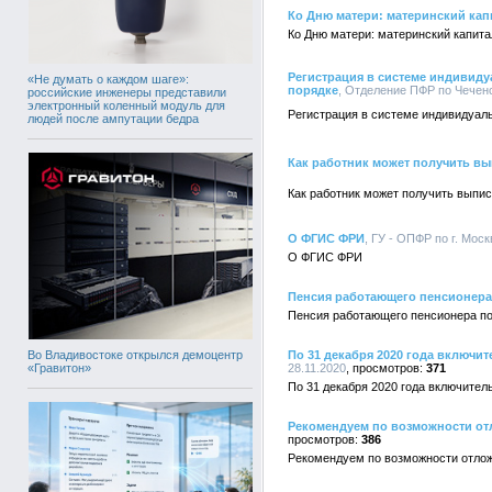
Ко Дню матери: материнский кап
Ко Дню матери: материнский капита
Регистрация в системе индивид
«Не думать о каждом шаге»:
порядке
, Отделение ПФР по Чеченс
российские инженеры представили
электронный коленный модуль для
Регистрация в системе индивидуал
людей после ампутации бедра
Как работник может получить вы
Как работник может получить выпис
О ФГИС ФРИ
, ГУ - ОПФР по г. Моск
О ФГИС ФРИ
Пенсия работающего пенсионера
Пенсия работающего пенсионера п
Во Владивостоке открылся демоцентр
По 31 декабря 2020 года включи
«Гравитон»
28.11.2020
371
По 31 декабря 2020 года включител
Рекомендуем по возможности от
386
Рекомендуем по возможности отло