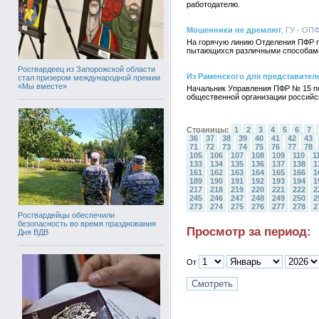
работодателю.
Мошенники не дремлют
, ГУ - ОПФ
На горячую линию Отделения ПФР по
пытающихся различными способами 
Росгвардеец из Запорожской области
Из Раменского для представителе
стал призером международной премии
«Мы вместе»
Начальник Управления ПФР № 15 по
общественной организации российс
Страницы:
1
2
3
4
5
6
7
36
37
38
39
40
41
42
43
71
72
73
74
75
76
77
78
105
106
107
108
109
110
1
133
134
135
136
137
138
1
161
162
163
164
165
166
1
189
190
191
192
193
194
1
217
218
219
220
221
222
2
245
246
247
248
249
250
2
273
274
275
276
277
278
2
Росгвардейцы обеспечили
безопасность во время празднования
Просмотр за период:
Дня ВДВ
От