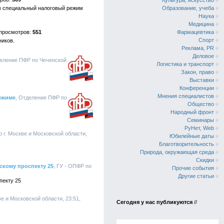
Культура, искусство
«
м специальный налоговый режим
Образование, учеба
«
Наука
«
Медицина
«
551
Фармацевтика
«
Спорт
«
ников.
Реклама, PR
«
Деловое
«
деление ПФР по Чеченской
Логистика и транспорт
«
Закон, право
«
Выставки
«
Конференции
«
Мнения специалистов
«
режиме
, Отделение ПФР по
Общество
«
Народный фронт
«
Семинары
«
РуНет, Web
«
о г. Москве и Московской области,
Юбилейные даты
«
Благотворительность
«
Природа, окружающая среда
«
Скидки
«
скому проспекту 25
, ГУ - ОПФР по
Прочие события
«
Другие статьи
«
пекту 25
ве и Московской области, 23:51,
Сегодня у нас публикуются
//