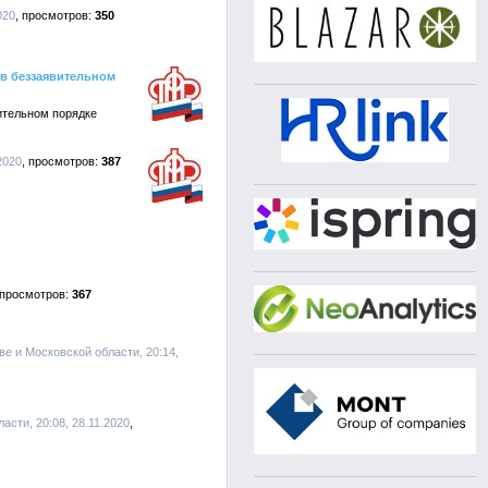
020
350
 в беззаявительном
ительном порядке
2020
387
367
кве и Московской области, 20:14,
асти, 20:08, 28.11.2020