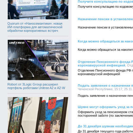
Получите консультацию по кодов
Получите консультацию по кодовом
Назначение пенсии в установле
Quorum от «Наносемантики»: новая
ИИ-платформа для автоматической
Назначение пенсии в установленны
обработки корпоративных встреч
Когда можно обращаться за нак
Когда можно обращаться за накопи
Отделение Пенсионного фонда Р
коронавирусной инфекцией
, От
Отделение Пенсионного фонда РФ п
коронавирусной инфекцией
Robort от 3Logic Group расширил
Подать заявление о назначении
портфель роботами Unitree A2 и A2-W
Чеченской Республике, 15:17, 25.11
Подать заявление о назначении пе
Шуяне могут оформить уход за п
Оформить уход за пенсионером ста
посторонней заботе (по заключению
До 31 декабря шуянам необходи
До 31 декабря текущего года работ