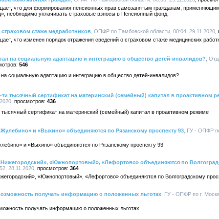
щает, что для формирования пенсионных прав самозанятым гражданам, применяющи
», необходимо уплачивать страховые взносы в Пенсионный фонд.
 страховом стаже медработников
, ОПФР по Тамбовской области, 00:04, 29.11.2020
ает, что изменен порядок отражения сведений о страховом стаже медицинских работ
тал на социальную адаптацию и интеграцию в общество детей-инвалидов?
, От
546
 на социальную адаптацию и интеграцию в общество детей-инвалидов?
-ти тысячный сертификат на материнский (семейный) капитал в проактивном 
.2020
436
и тысячный сертификат на материнский (семейный) капитал в проактивном режиме
«Жулебино» и «Выхино» объединяются по Рязанскому проспекту 93
, ГУ - ОПФР п
улебино» и «Выхино» объединяются по Рязанскому проспекту 93
 «Нижегородский», «Южнопортовый», «Лефортово» объединяются по Волгоград
52, 28.11.2020
364
ижегородский», «Южнопортовый», «Лефортово» объединяются по Волгоградскому прос
я возможность получать информацию о положенных льготах
, ГУ - ОПФР по г. Моск
озможность получать информацию о положенных льготах