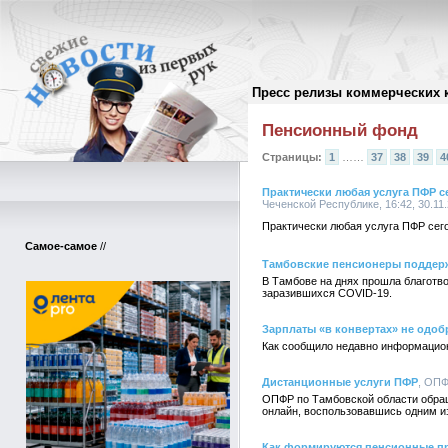
Пресс релизы коммерческих 
Архив пресс-релизов
//
Пенсионный фонд
Страницы:
1
……
37
38
39
4
Практически любая услуга ПФР се
Чеченской Республике, 16:42, 30.11
Практически любая услуга ПФР сего
Самое-самое
//
Тамбовские пенсионеры поддер
В Тамбове на днях прошла благотв
заразившихся COVID-19.
Зарплаты «в конвертах» не одоб
Как сообщило недавно информацион
Дистанционные услуги ПФР
, ОПФ
ОПФР по Тамбовской области обра
онлайн, воспользовавшись одним и
Как формируются пенсионные пр