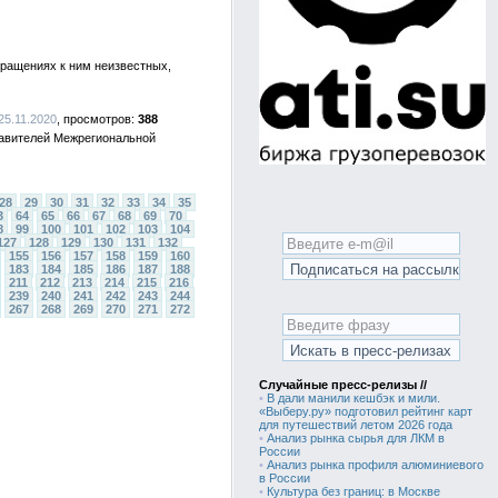
бращениях к ним неизвестных,
25.11.2020
388
тавителей Межрегиональной
28
29
30
31
32
33
34
35
3
64
65
66
67
68
69
70
8
99
100
101
102
103
104
127
128
129
130
131
132
155
156
157
158
159
160
183
184
185
186
187
188
211
212
213
214
215
216
239
240
241
242
243
244
267
268
269
270
271
272
Случайные пресс-релизы //
•
В дали манили кешбэк и мили.
«Выберу.ру» подготовил рейтинг карт
для путешествий летом 2026 года
•
Анализ рынка сырья для ЛКМ в
России
•
Анализ рынка профиля алюминиевого
в России
•
Культура без границ: в Москве