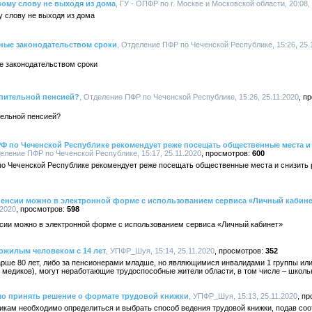
ому слову не выходя из дома
, ГУ - ОПФР по г. Москве и Московской области, 20:08,
у слову не выходя из дома
нные законодательством сроки
, Отделение ПФР по Чеченской Республике, 15:26, 25.
е законодательством сроки
опительной пенсией?
, Отделение ПФР по Чеченской Республике, 15:26, 25.11.2020
тельной пенсией?
Ф по Чеченской Республике рекомендует реже посещать общественные места и 
деление ПФР по Чеченской Республике, 15:17, 25.11.2020
600
о Чеченской Республике рекомендует реже посещать общественные места и снизить 
 пенсии можно в электронной форме с использованием сервиса «Личный кабине
.2020
598
нсии можно в электронной форме с использованием сервиса «Личный кабинет»
ожилым человеком с 14 лет
, УПФР_Шуя, 15:14, 25.11.2020
352
рше 80 лет, либо за пенсионерами младше, но являющимися инвалидами 1 группы ил
 медиков), могут неработающие трудоспособные жители области, в том числе – школь
мо принять решение о формате трудовой книжки
, УПФР_Шуя, 15:13, 25.11.2020
никам необходимо определиться и выбрать способ ведения трудовой книжки, подав со