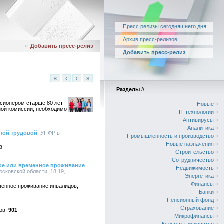
Пресс релизы сегодняшнего дня
Архив пресс-релизов
»
Добавить пресс-релиз
Добавить пресс-релиз
«
‹
›
»
Разделы
//
нсионером старше 80 лет
Новые
«
ной комиссии, необходимо
IT технологии
«
Антивирусы
«
Аналитика
«
ной трудовой
, УПФР в
Промышленность и производство
«
Новые назначения
«
й
Строительство
«
Сотрудничество
«
мое или временное проживание
Недвижимость
«
осковской области, 18:19,
Энергетика
«
Финансы
«
менное проживание инвалидов,
Банки
«
Пенсионный фонд
«
Страхование
«
901
Микрофинансы
«