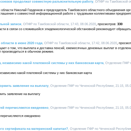
союзов продолжат совместную разъяснительную работу
, ОПФР по Тамбовской об
бласти Николай Горденков и председатель Тамбовского областного объединения ор
оглашения о совместной информационной работе с трудовыми коллективами предприя
льной записи
, ОПФР по Тамбовской области, 17:43, 08.06.2020
330
сти в связи со сложившейся эпидемиологической обстановкой рекомендует обращать
 области в июне 2020 года
, ОПФР по Тамбовской области, 17:42, 08.06.2020
ет о том, что выплата и доставка пенсий, ежемесячных денежных выплат в отделени
т производиться в обычном режиме.
, независимо какой платежной системы у них банковская карта
, Отделение ПФР 
езависимо какой платежной системы у них банковская карта
формить заявление на выплату
, Отделение ПФР по Чеченской Республике, 21:15, 05.
мить заявление на выплату
ей перечисляются ежедневно
, Отделение ПФР по Чеченской Республике, 21:15, 05.
 перечисляются ежедневно
ого сертификата на материнский капитал?
, Отделение ПФР по Чеченской Республике