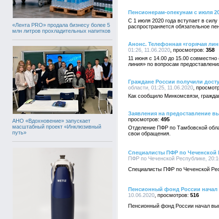
Пенсионерам-опекунам с июля 20
С 1 июля 2020 года вступает в сил
«Лента PRO» продала бизнесу более 5
распространяется обязательное пе
млн литров прохладительных напитков
Анонс. Телефонная «горячая ли
01:26, 11.06.2020
358
11 июня с 14.00 до 15.00 совместн
линия» по вопросам предоставлени
Граждане России получили досту
области, 01:25, 11.06.2020
Как сообщило Минкомсвязи, гражда
Заявления на предоставление вы
495
АНО «Вдохновение» запускает
масштабный проект «Инклюзивный
Отделение ПФР по Тамбовской обла
путь»
свои обращения.
Специалисты ПФР по Чеченской 
ПФР по Чеченской Республике, 20:16
Специалисты ПФР по Чеченской Рес
Пенсионный фонд России начал 
10.06.2020
516
Пенсионный фонд России начал вып