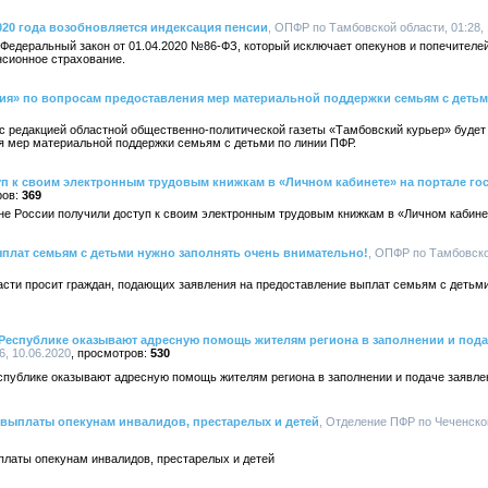
20 года возобновляется индексация пенсии
, ОПФР по Тамбовской области, 01:28, 
у Федеральный закон от 01.04.2020 №86-ФЗ, который исключает опекунов и попечителей
нсионное страхование.
ния» по вопросам предоставления мер материальной поддержки семьям с деть
о с редакцией областной общественно-политической газеты «Тамбовский курьер» буде
я мер материальной поддержки семьям с детьми по линии ПФР.
п к своим электронным трудовым книжкам в «Личном кабинете» на портале го
369
не России получили доступ к своим электронным трудовым книжкам в «Личном кабинет
плат семьям с детьми нужно заполнять очень внимательно!
, ОПФР по Тамбовской
сти просит граждан, подающих заявления на предоставление выплат семьям с детьми
Республике оказывают адресную помощь жителям региона в заполнении и пода
, 10.06.2020
530
публике оказывают адресную помощь жителям региона в заполнении и подаче заявле
выплаты опекунам инвалидов, престарелых и детей
, Отделение ПФР по Чеченской
латы опекунам инвалидов, престарелых и детей