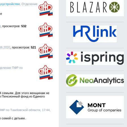
оустройстве
, Отделение
ве
0
532
06.2020
521
деление ПФР по
4 семьям. Для этого женщинам не
 в Пенсионный фонд из Единого
ПФР по Тамбовской области, 17:44,
 семей с детьми.