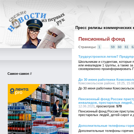
Пресс релизы коммерческих 
Архив пресс-релизов
//
Пенсионный фонд
Страницы:
1
……
59
60
61
6
Трудоустроился летом? Предупр
Школьникам и студентам, которые 
или инвалидом 1 группы, а также 
своевременно проинформировать П
Самое-самое
//
До 30 июня работники Комсомол
Комсомольском районе, 18:25, 15.0
До 30 июня работники Комсомольск
Пенсионный фонд России присту
инвалидов, престарелых людей, д
12.06.2020
570
Пенсионный фонд России приступил
престарелых людей, детей-сирот и 
Дополнительные телефоны горя
Дополнительные телефоны горячих