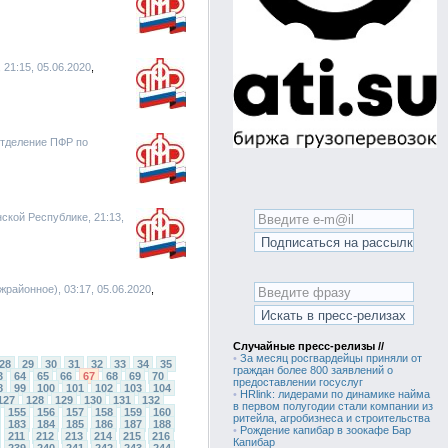
21:15, 05.06.2020
Отделение ПФР по
ской Республике, 21:13,
жрайонное), 03:17, 05.06.2020
Случайные пресс-релизы //
•
За месяц росгвардейцы приняли от
28
29
30
31
32
33
34
35
граждан более 800 заявлений о
3
64
65
66
67
68
69
70
предоставлении госуслуг
8
99
100
101
102
103
104
•
HRlink: лидерами по динамике найма
127
128
129
130
131
132
в первом полугодии стали компании из
155
156
157
158
159
160
ритейла, агробизнеса и строительства
183
184
185
186
187
188
•
Рождение капибар в зоокафе Бар
211
212
213
214
215
216
Капибар