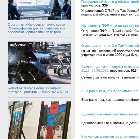
Пенсионный фонд и обком проф
339
Управляющий ОПФР по Тамбовской о
подписали обновленный вариант с
Quorum от «Наносемантики»: новая
На прием в ПФР – по предварите
ИИ-платформа для автоматической
Отделение ПФР по Тамбовской обла
обработки корпоративных встреч
только по предварительной записи.
О доставке пенсий в Тамбовской
ОПФР по Тамбовской области сообща
учреждениях в июне 2020 года буде
Семьи с детьми получат выплаты
21:15, 05.06.2020
613
Семьи с детьми получат выплаты, н
Robort от 3Logic Group расширил
Еще раз о том, как правильно о
портфель роботами Unitree A2 и A2-W
Еще раз о том, как правильно офор
Единовременные выплаты на дет
Единовременные выплаты на детей
Как узнать реквизиты электронн