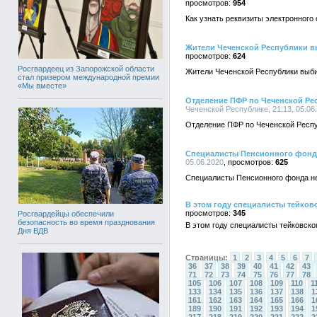
954
Как узнать реквизиты электронного
Жители Чеченской Республики в
624
Росгвардеец из Запорожской области
Жители Чеченской Республики выби
стал призером международной премии
«Мы вместе»
Отделение ПФР по Чеченской Ре
Чеченской Республике, 21:13, 05.06
Отделение ПФР по Чеченской Респу
Специалисты Пенсионного фонда
05.06.2020
625
Специалисты Пенсионного фонда не
В этом году специалисты тейков
345
Росгвардейцы обеспечили
безопасность во время празднования
В этом году специалисты тейковск
Дня ВДВ
Страницы:
1
2
3
4
5
6
7
36
37
38
39
40
41
42
43
71
72
73
74
75
76
77
78
105
106
107
108
109
110
1
133
134
135
136
137
138
1
161
162
163
164
165
166
1
189
190
191
192
193
194
1