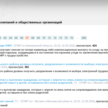
компаний и общественных организаций
2
63
64
65
66
67
68
69
70
71
72
73
74
75
……
289
еди ПФР!
, ОПФР по Кемеровской области, 16:19, 16.06.2020
424
получают пенсию по потере кормильца либо компенсационную выплату по уходу за пе
за престарелым, нуждающимся в постоянном постороннем уходе по заключению врачеб
ФР о трудоустройстве.
ьского района должны получить уведомления о возможности выбора электрон
6.2020
391
ого района должны получить уведомления о возможности выбора электронной трудово
пил к выплатам гражданам, которые с апреля по июнь взяли на сопровождае
етей-сирот и детей, оставшихся без опеки родителей
, ГУ - ОПФР по г. Москве и М
 к выплатам гражданам, которые с апреля по июнь взяли на сопровождаемое или вре
детей, оставшихся без опеки родителей
чих линий
, ГУ - ОПФР по г. Москве и Московской области, 18:19, 12.06.2020
 линий