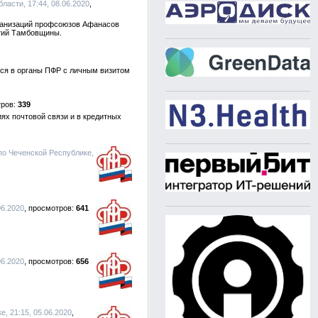
ласти, 17:44, 08.06.2020
ганизаций профсоюзов Афанасов
тий Тамбовщины.
ся в органы ПФР с личным визитом
339
ях почтовой связи и в кредитных
по Чеченской Республике,
06.2020
641
06.2020
656
, 21:15, 05.06.2020