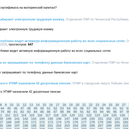
 сертификата на материнский капитал?
ыбирают электронную трудовую книжку
, Отделение ПФР по Чеченской Республике, 
рают электронную трудовую книжку
спублике ведет активную информационную работу во всех социальных сетях
, 
.2020
647
блике ведет активную информационную работу во всех социальных сетях
 не запрашивают по телефону данные банковских карт
, Отделение ПФР по Чечен
 запрашивают по телефону данные банковских карт
ского УПФР назначили 42 досрочные пенсии
, УПФР в городском округе Тейково (ме
ого УПФР назначили 42 досрочные пенсии
8
9
10
11
12
13
14
15
16
17
18
19
20
21
22
23
24
25
26
27
44
45
46
47
48
49
50
51
52
53
54
55
56
57
58
59
60
61
62
6
79
80
81
82
83
84
85
86
87
88
89
90
91
92
93
94
95
96
97
9
11
112
113
114
115
116
117
118
119
120
121
122
123
124
125
126
39
140
141
142
143
144
145
146
147
148
149
150
151
152
153
154
67
168
169
170
171
172
173
174
175
176
177
178
179
180
181
182
95
196
197
198
199
200
201
202
203
204
205
206
207
208
209
210