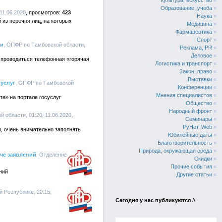
Культура, искусство
«
Образование, учеба
«
11.06.2020
423
Наука
«
 из перечня лиц, на которых
Медицина
«
Фармацевтика
«
Спорт
«
ми
, ОПФР по Тамбовской области,
Реклама, PR
«
Деловое
«
т проводиться телефонная «горячая
Логистика и транспорт
«
Закон, право
«
Выставки
«
суслуг
, ОПФР по Тамбовской
Конференции
«
Мнения специалистов
«
е» на портале госуслуг
Общество
«
Народный фронт
«
 области, 01:20, 11.06.2020
Семинары
«
РуНет, Web
«
, очень внимательно заполнять
Юбилейные даты
«
Благотворительность
«
Природа, окружающая среда
«
че заявлений
, Отделение
Скидки
«
Прочие события
«
ний
Другие статьи
«
 Республике, 20:15,
Сегодня у нас публикуются
//