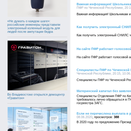
Важная информация! Школьника
ПФР по Чеченской Республике, 20:15
Важная информация! Школьникам и
«Не думать о каждом шаге»:
российские инженеры представили
Как получить электронный СНИЛС
электронный коленный модуль для
людей после ампутации бедра
Как получить электронный СНИЛС ч
На сайте ПФР работает голосово
На сайте ПФР работает голосовой 
Специалисты ПФР по Чеченской 
Чеченской Республике, 20:15, 10.06
Специалисты ПФР по Чеченской Рес
Материнский капитал без заявле
Во Владивостоке открылся демоцентр
Специалисты Отделения ПФР по Кем
«Гравитон»
требовалось лично обращаться в ПФ
госреестра ЗАГС.
Если не перечислена выплата в 
08.06.2020
388
В 2020 году по предложению Прези