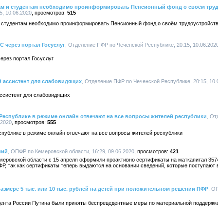
м и студентам необходимо проинформировать Пенсионный фонд о своём труд
, 10.06.2020
515
 студентам необходимо проинформировать Пенсионный фонд о своём трудоустройст
 через портал Госуслуг
, Отделение ПФР по Чеченской Республике, 20:15, 10.06.202
ерез портал Госуслуг
й ассистент для слабовидящих
, Отделение ПФР по Чеченской Республике, 20:15, 10.
ассистент для слабовидящих
Республике в режиме онлайн отвечают на все вопросы жителей республики
, От
.2020
555
публике в режиме онлайн отвечают на все вопросы жителей республики
ний
, ОПФР по Кемеровской области, 16:29, 09.06.2020
421
еровской области с 15 апреля оформили проактивно сертификаты на маткапитал 357
Р, так как сертификаты теперь выдаются на основании сведений, которые поступают
размере 5 тыс. или 10 тыс. рублей на детей при положительном решении ПФР
, О
дента России Путина были приняты беспрецедентные меры по материальной поддержке