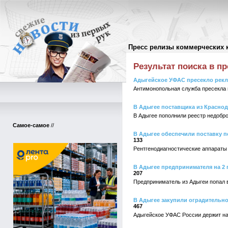
Пресс релизы коммерческих 
Поиск в пресс-релизах
//
Результат поиска в пр
Адыгейское УФАС пресекло рекл
Антимонопольная служба пресекла
В Адыгее поставщика из Краснод
В Адыгее пополнили реестр недобр
Самое-самое
//
В Адыгее обеспечили поставку 
133
Рентгенодиагностические аппараты 
В Адыгее предпринимателя на 2
207
Предприниматель из Адыгеи попал 
В Адыгее закупили оградительн
467
Адыгейское УФАС России держит на 