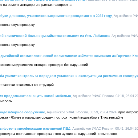
с на ремонт автодороги в рамках нацпроекта
буки для школ, участников капремонта проводимого в 2024 году
, Адыгейское УФ
внеплановую проверку
ой клинической больницы займется компания из Усть-Лабинска
, Адыгейское УФАС
внеплановую проверку
дыгейской стоматологической поликлиники займется компания из Горячего Кл
тожению медицинских отходов, проведен без нарушений
а усилит контроль за порядком установки и эксплуатации рекламных констру
установки рекламных конструкций
ия продолжают оснащать новой мебелью
, Адыгейское УФАС России, 04:18, 26.04.2
 мебель
 водозаборное сооружение
, Адыгейское УФАС России, 03:59, 26.04.2024
оекта «Жилье и городская среда», построят новый водозабор в Тлюстенхабле
ры фото- видеофиксации нарушений ПДД
, Адыгейское УФАС России, 00:41, 26.04.2
роведена внеплановая проверка этого аукциона, нарушений не выявлено.