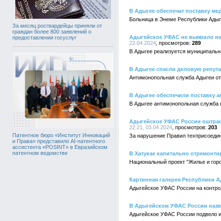
В Адыгее обеспечат поставку м
Больница в Энеме Республики Адыг
За месяц росгвардейцы приняли от
граждан более 800 заявлений о
Адыгейское УФАС не выявило на
предоставлении госуслуг
22.04.2024
289
В Адыгее реализуется муниципальн
В Адыгее спасли деловую репут
Антимонопольная служба Адыгеи от
В Адыгее обеспечили поставку а
В Адыгее антимонопольная служба 
Адыгейское УФАС России оштраф
22:21, 03.04.2024
203
Патентное бюро «Институт Инноваций
За нарушение Правил техприсоеди
и Права» представило AI-патентного
ассистента «POSINT» в Евразийском
патентном ведомстве
В Хатукае капитально отремонти
Национальный проект "Жилье и горо
Картинная галерея Республики 
Адыгейское УФАС России на контро
В Адыгейском УФАС России назв
Адыгейское УФАС России подвело ит