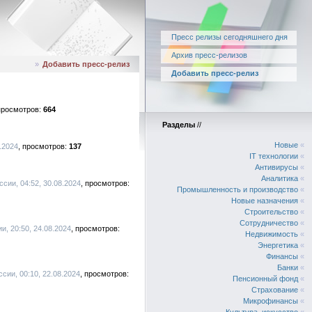
Пресс релизы сегодняшнего дня
Архив пресс-релизов
»
Добавить пресс-релиз
Добавить пресс-релиз
664
Разделы
//
Новые
«
.2024
137
IT технологии
«
Антивирусы
«
Аналитика
«
сии, 04:52, 30.08.2024
Промышленность и производство
«
Новые назначения
«
Строительство
«
Сотрудничество
«
, 20:50, 24.08.2024
Недвижимость
«
Энергетика
«
Финансы
«
Банки
«
сии, 00:10, 22.08.2024
Пенсионный фонд
«
Страхование
«
Микрофинансы
«