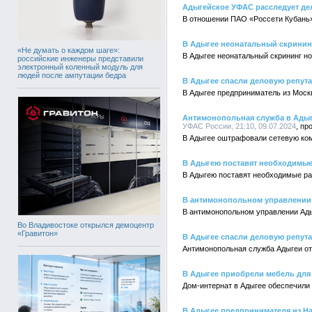
Адыгейское УФАС расследует де
В отношении ПАО «Россети Кубань
В Адыгее неонатальный скринин
«Не думать о каждом шаге»:
В Адыгее неонатальный скрининг н
российские инженеры представили
электронный коленный модуль для
людей после ампутации бедра
В Адыгее спасли деловую репут
В Адыгее предприниматель из Моск
Антимонопольная служба в Адыг
УФАС России, 21:10, 09.07.2024
В Адыгее оштрафовали сетевую ко
В Адыгею поставят необходимые
В Адыгею поставят необходимые р
В антимонопольном управлении 
В антимонопольном управлении Ад
Во Владивостоке открылся демоцентр
«Гравитон»
В Адыгее спасли деловую репута
Антимонопольная служба Адыгеи от
В Адыгее приобрели мебель для
Дом-интернат в Адыгее обеспечили
В Адыгее предпринимателя из На