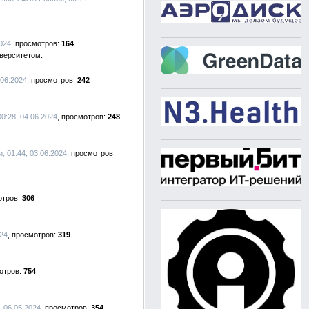
024
164
верситетом.
.06.2024
242
0:28, 04.06.2024
248
 01:44, 03.06.2024
306
024
319
754
 06.05.2024
354