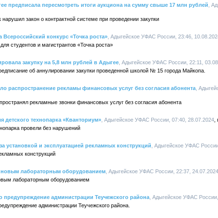
ее предписала пересмотреть итоги аукциона на сумму свыше 17 млн рублей
, А
к нарушил закон о контрактной системе при проведении закупки
 Всероссийский конкурс «Точка роста»
, Адыгейское УФАС России, 23:46, 10.08.202
 для студентов и магистрантов «Точка роста»
овала закупку на 5,8 млн рублей в Адыгее
, Адыгейское УФАС России, 22:11, 03.0
едписание об аннулировании закупки проведенной школой № 15 города Майкопа.
ло распространение рекламы финансовых услуг без согласия абонента
, Адыгей
пространял рекламные звонки финансовых услуг без согласия абонента
я детского технопарка «Кванториум»
, Адыгейское УФАС России, 07:40, 28.07.2024
хнопарка провели без нарушений
за установкой и эксплуатацией рекламных конструкций
, Адыгейское УФАС России,
екламных конструкций
ят новым лабораторным оборудованием
, Адыгейское УФАС России, 22:37, 24.07.202
новым лабораторным оборудованием
 предупреждение администрации Теучежского района
, Адыгейское УФАС России, 
едупреждение администрации Теучежского района.