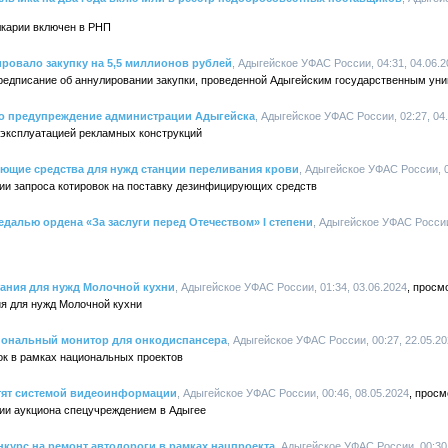
лкарии включен в РНП
ровало закупку на 5,5 миллионов рублей
, Адыгейское УФАС России, 04:31, 04.06.2
едписание об аннулировании закупки, проведенной Адыгейским государственным уни
о предупреждение администрации Адыгейска
, Адыгейское УФАС России, 02:27, 04
 эксплуатацией рекламных конструкций
ющие средства для нужд станции переливания крови
, Адыгейское УФАС России, 0
и запроса котировок на поставку дезинфицирующих средств
далью ордена «За заслуги перед Отечеством» I степени
, Адыгейское УФАС России,
тания для нужд Молочной кухни
, Адыгейское УФАС России, 01:34, 03.06.2024
ия для нужд Молочной кухни
иональный монитор для онкодиспансера
, Адыгейское УФАС России, 00:27, 22.05.2
ок в рамках национальных проектов
тят системой видеоинформации
, Адыгейское УФАС России, 00:46, 08.05.2024
ии аукциона спецучреждением в Адыгее
курс на ремонт автодороги в рамках нацпроекта
, Адыгейское УФАС России, 00:30,