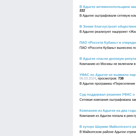
В Адыгее антимонопольщики защ
222
В Адыгее оштрафовали сетевую ко
В Энеме благоустроят обществе
В Адыгее реализуют нацпроект «Жил
ПАО «Россети Кубань» в очередн
ПАО «Россети Кубань» вынесено п
В Адыгее спасли деловую репут
Компанию из Москвы не включили в
УФАС по Адыгее не выявило нар
06.03.2024
738
В Адыгее программа «Переселение 
Суд поддержал решение УФАС о 
Сетевая компания оштрафована за
Компанию из Адыгеи на два год
Компания из Адыгеи попала в реес
В хуторе Шаумян Майкопского р
В Майкопском районе Адыгеи отрем