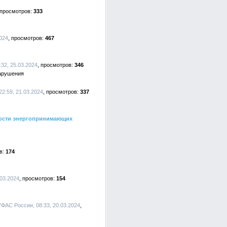
333
024
467
32, 25.03.2024
346
нарушения
2:59, 21.03.2024
337
ности энергопринимающих
174
.03.2024
154
УФАС России, 08:33, 20.03.2024