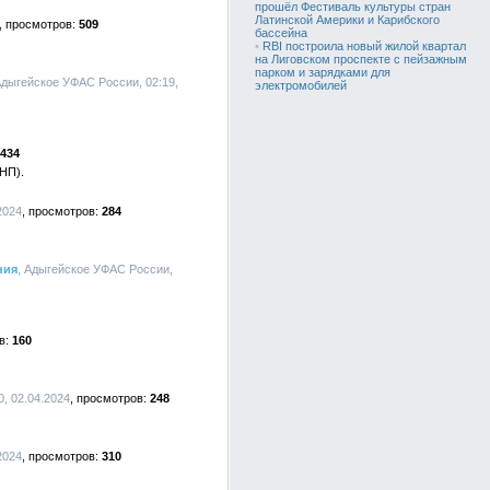
прошёл Фестиваль культуры стран
Латинской Америки и Карибского
509
бассейна
•
RBI построила новый жилой квартал
на Лиговском проспекте с пейзажным
парком и зарядками для
Адыгейское УФАС России, 02:19,
электромобилей
434
НП).
2024
284
ния
, Адыгейское УФАС России,
160
, 02.04.2024
248
2024
310