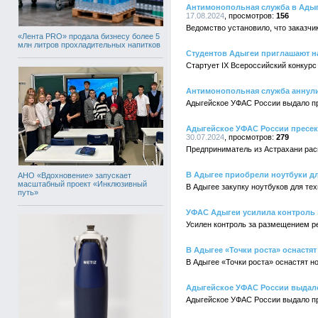
Антимонопольная служба в Адыг
17.08.2024
156
Ведомство установило, что заказчи
«Лента PRO» продала бизнесу более 5
млн литров прохладительных напитков
Студентов Адыгеи приглашают на
Cтартует IX Всероссийский конкурс
Антимонопольная служба аннулир
Адыгейское УФАС России выдало пр
Адыгейское УФАС России пресек
30.07.2024
279
Предприниматель из Астрахани рас
В Адыгее приобрели ноутбуки дл
АНО «Вдохновение» запускает
масштабный проект «Инклюзивный
В Адыгее закупку ноутбуков для те
путь»
УФАС Адыгеи усилила контроль 
Усилен контроль за размещением р
В Адыгее «Точки роста» оснаст
В Адыгее «Точки роста» оснастят 
Адыгейское УФАС России выдало
Адыгейское УФАС России выдало пр