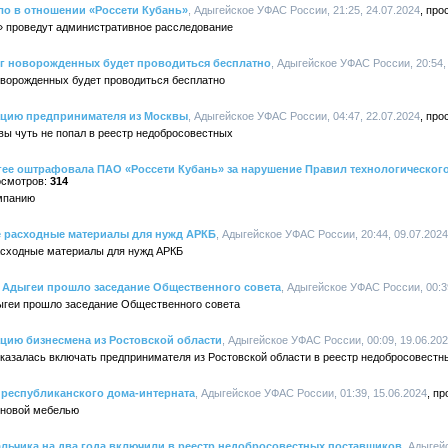
ло в отношении «Россети Кубань»
, Адыгейское УФАС России, 21:25, 24.07.2024
» проведут административное расследование
г новорожденных будет проводиться бесплатно
, Адыгейское УФАС России, 20:54,
оворожденных будет проводиться бесплатно
ацию предпринимателя из Москвы
, Адыгейское УФАС России, 04:47, 22.07.2024
вы чуть не попал в реестр недобросовестных
ее оштрафовала ПАО «Россети Кубань» за нарушение Правил технологическог
314
мпанию
 расходные материалы для нужд АРКБ
, Адыгейское УФАС России, 20:44, 09.07.2024
асходные материалы для нужд АРКБ
Адыгеи прошло заседание Общественного совета
, Адыгейское УФАС России, 00:3
ыгеи прошло заседание Общественного совета
цию бизнесмена из Ростовской области
, Адыгейское УФАС России, 00:09, 19.06.20
казалась включать предпринимателя из Ростовской области в реестр недобросовестн
 республиканского дома-интерната
, Адыгейское УФАС России, 01:39, 15.06.2024
 новой мебелью
льчика на два года включили в реестр недобросовестных поставщиков
, Адыгей