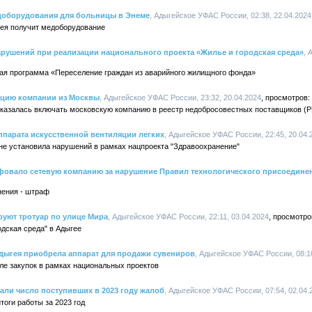
едоборудования для больницы в Энеме
, Адыгейское УФАС России, 02:38, 22.04.2024
ея получит медоборудование
рушений при реализации национального проекта «Жилье и городская среда»
, 
ая программа «Переселение граждан из аварийного жилищного фонда»
ацию компании из Москвы
, Адыгейское УФАС России, 23:32, 20.04.2024
казалась включать московскую компанию в реестр недобросовестных поставщиков (Р
ппарата искусственной вентиляции легких
, Адыгейское УФАС России, 22:45, 20.04.
не установила нарушений в рамках нацпроекта "Здравоохранение"
овало сетевую компанию за нарушение Правил технологического присоедине
нения - штраф
руют тротуар по улице Мира
, Адыгейское УФАС России, 22:11, 03.04.2024
дская среда" в Адыгее
Адыгея приобрела аппарат для продажи сувениров
, Адыгейское УФАС России, 08:10
ле закупок в рамках национальных проектов
али число поступивших в 2023 году жалоб
, Адыгейское УФАС России, 07:54, 02.04.
оги работы за 2023 год