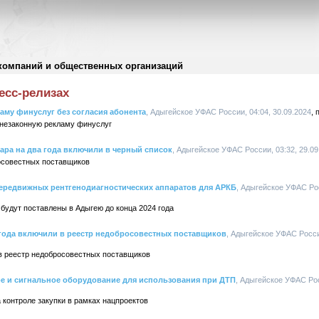
компаний и общественных организаций
есс-релизах
аму финуслуг без согласия абонента
, Адыгейское УФАС России, 04:04, 30.09.2024
 незаконную рекламу финуслуг
ара на два года включили в черный список
, Адыгейское УФАС России, 03:32, 29.09
осовестных поставщиков
передвижных рентгенодиагностических аппаратов для АРКБ
, Адыгейское УФАС Рос
будут поставлены в Адыгею до конца 2024 года
 года включили в реестр недобросовестных поставщиков
, Адыгейское УФАС России
в реестр недобросовестных поставщиков
ое и сигнальное оборудование для использования при ДТП
, Адыгейское УФАС Рос
контроле закупки в рамках нацпроектов