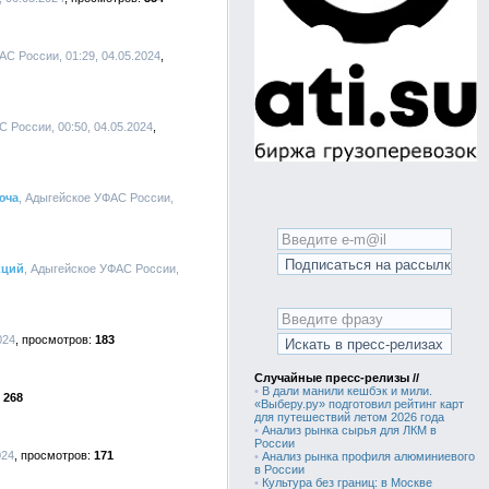
АС России, 01:29, 04.05.2024
 России, 00:50, 04.05.2024
юча
, Адыгейское УФАС России,
кций
, Адыгейское УФАС России,
024
183
Случайные пресс-релизы //
•
В дали манили кешбэк и мили.
268
«Выберу.ру» подготовил рейтинг карт
для путешествий летом 2026 года
•
Анализ рынка сырья для ЛКМ в
России
024
171
•
Анализ рынка профиля алюминиевого
в России
•
Культура без границ: в Москве