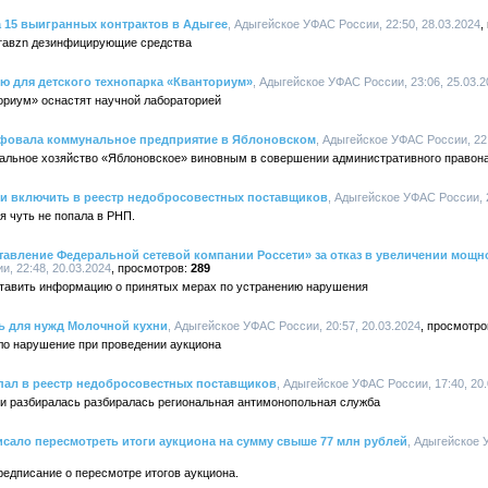
а 15 выигранных контрактов в Адыгее
, Адыгейское УФАС России, 22:50, 28.03.2024
ставzn дезинфицирующие средства
ю для детского технопарка «Кванториум»
, Адыгейское УФАС России, 23:06, 25.03.2
ториум» оснастят научной лабораторией
фовала коммунальное предприятие в Яблоновском
, Адыгейское УФАС России, 22:
альное хозяйство «Яблоновское» виновным в совершении административного право
ли включить в реестр недобросовестных поставщиков
, Адыгейское УФАС России, 2
 чуть не попала в РНП.
авление Федеральной сетевой компании Россети» за отказ в увеличении мощ
, 22:48, 20.03.2024
289
тавить информацию о принятых мерах по устранению нарушения
ь для нужд Молочной кухни
, Адыгейское УФАС России, 20:57, 20.03.2024
о нарушение при проведении аукциона
пал в реестр недобросовестных поставщиков
, Адыгейское УФАС России, 17:40, 20
еи разбиралась разбиралась региональная антимонопольная служба
сало пересмотреть итоги аукциона на сумму свыше 77 млн рублей
, Адыгейское 
едписание о пересмотре итогов аукциона.