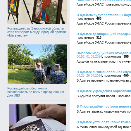
Адыгейское УФАС проверило конкур
В Адыгею будут поставлены ноут
483
Адыгейское УФАС России провело 
Росгвардеец из Запорожской области
стал призером международной премии
В Адыгее дезинфекцией городск
«Мы вместе»
313
Адыгейское УФАС России провело 
Вывозом медицинских отходов А
00:52, 01.05.2024
355
Аукцион на оказание услуг по унич
В Адыгее антимонопольная служб
04:28, 26.04.2024
490
В Адыгее проверят правомерность 
Росгвардейцы обеспечили
В Адыгее учреждения образован
безопасность во время празднования
Дня ВДВ
В Адыгею поступит новая школьная
В Тлюстенхабле построят новое
В Адыгее, рамках национального пр
В Адыгее установят новые каме
Антимонопольной службой Адыгеи п