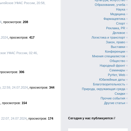
Культура, искусство
«
дыгейское УФАС России, 20:58,
Образование, учеба
«
Наука
«
Медицина
«
Фармацевтика
«
4
208
Спорт
«
Реклама, PR
«
Деловое
«
8.2024
417
Логистика и транспорт
«
Закон, право
«
Выставки
«
Конференции
«
ское УФАС России, 02:46,
Мнения специалистов
«
Общество
«
Народный фронт
«
Семинары
«
306
РуНет, Web
«
Юбилейные даты
«
Благотворительность
«
 22:59, 24.07.2024
344
Природа, окружающая среда
«
Скидки
«
Прочие события
«
4
154
Другие статьи
«
Сегодня у нас публикуются
//
22:07, 24.07.2024
174