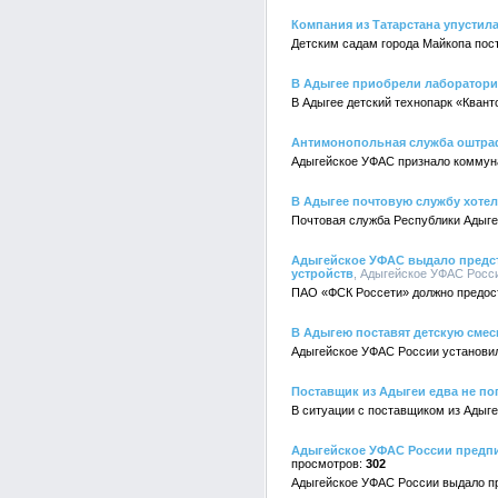
Компания из Татарстана упустил
Детским садам города Майкопа по
В Адыгее приобрели лаборатори
В Адыгее детский технопарк «Кван
Антимонопольная служба оштра
Адыгейское УФАС признало коммун
В Адыгее почтовую службу хоте
Почтовая служба Республики Адыгея
Адыгейское УФАС выдало предст
устройств
, Адыгейское УФАС России
ПАО «ФСК Россети» должно предос
В Адыгею поставят детскую смес
Адыгейское УФАС России установил
Поставщик из Адыгеи едва не по
В ситуации с поставщиком из Адыг
Адыгейское УФАС России предпи
302
Адыгейское УФАС России выдало пр