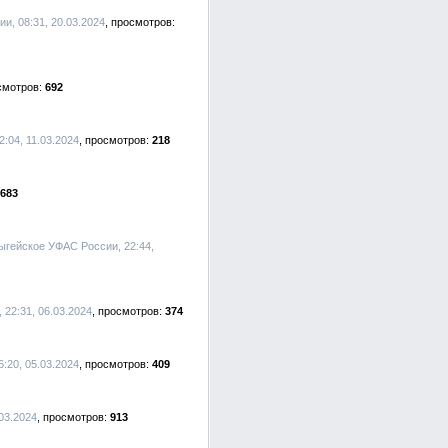
и, 08:31, 20.03.2024
692
:04, 11.03.2024
218
683
дыгейское УФАС России, 22:44,
 22:31, 06.03.2024
374
:20, 05.03.2024
409
03.2024
913