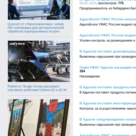
08.06.2024
775
Предприниматель из Кабардино-Ба
Адыгейское УФАС России аннули
Quorum от «Наносемантики»: новая
Адыгейское УФАС России выдало пр
ИИ-платформа для автоматической
обработки корпоративных встреч
Адыгейское УФАС России выдал
Усилен контроль за размещением и
В Адыгею поставят дезинфициру
Выявлены нарушения при проведени
Глава УФАС Адыгеи награждён ме
354
Награждение
Robort от 3Logic Group расширил
В Адыгею поставят продукты пи
портфель роботами Unitree A2 и A2-W
В Адыгею поставят продукты питан
В Адыгею поставят многофункц
Контроль за осуществлением закуп
В Адыгее спецучреждение оснас
Выявлены нарушения при проведен
Адыгейское УФАС проверило кон