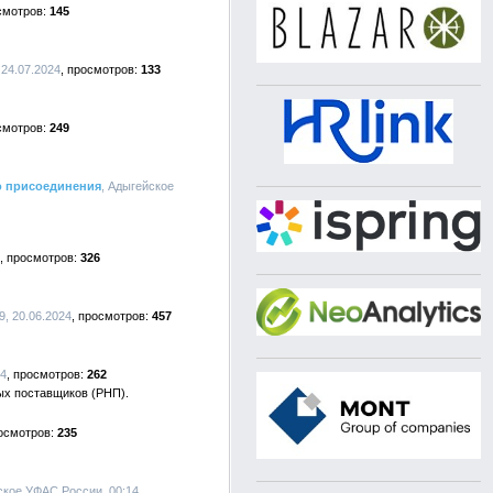
145
 24.07.2024
133
249
о присоединения
, Адыгейское
326
9, 20.06.2024
457
24
262
ых поставщиков (РНП).
235
ское УФАС России, 00:14,