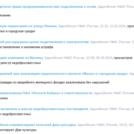
итили права предпринимателя при подключении к сетям
, Адыгейское УФАС Росси
мпанию
нную территорию по улице Ленина
, Адыгейское УФАС России, 22:15, 11.03.2024
ье и городская среда»
ой раз нарушены сроки подключения к электросетям
, Адыгейское УФАС России, 22
остановление о наложении штрафа
ацию компании из Москвы
, Адыгейское УФАС России, 22:48, 06.03.2024
 реестр недобросовестных
ушений при реализации национального проекта «Жилье и городская среда»
, А
граждан из аварийного жилищного фонда» реализована без нарушений
привлечении ПАО «Россети Кубань» к ответственности
, Адыгейское УФАС России,
конно
а включили в реестр недобросовестных поставщиков
, Адыгейское УФАС России, 06
тр недобросовестных
айона отремонтируют сельский Дом культуры
, Адыгейское УФАС России, 19:01, 02.
онтируют Дом культуры