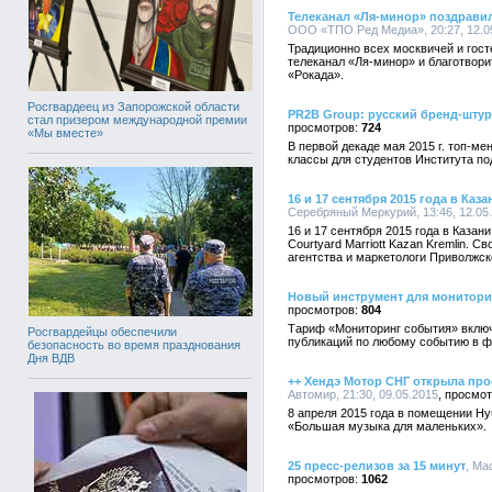
Телеканал «Ля-минор» поздравил
ООО «ТПО Ред Медиа», 20:27, 12.0
Традиционно всех москвичей и гос
телеканал «Ля-минор» и благотвор
«Рокада».
Росгвардеец из Запорожской области
PR2B Group: русский бренд-шту
стал призером международной премии
724
«Мы вместе»
В первой декаде мая 2015 г. топ-м
классы для студентов Института по
16 и 17 сентября 2015 года в Ка
Серебряный Меркурий, 13:46, 12.05
16 и 17 сентября 2015 года в Казан
Courtyard Marriott Kazan Kremlin. 
агентства и маркетологи Приволжск
Новый инструмент для мониторин
804
Тариф «Мониторинг события» включ
Росгвардейцы обеспечили
публикаций по любому событию в ф
безопасность во время празднования
Дня ВДВ
++ Хендэ Мотор СНГ открыла про
Автомир, 21:30, 09.05.2015
8 апреля 2015 года в помещении Hy
«Большая музыка для маленьких».
25 пресс-релизов за 15 минут
, Ма
1062