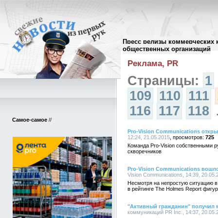
Пресс релизы коммерческих 
Архив пресс-релизов
//
общественных организаций
Реклама, PR
Страницы:
1
109
110
111
116
117
118
Самое-самое
//
Pro-Vision Communications откр
12:24, 21.05.2015
725
Команда Pro-Vision собственными р
скворечников
Pro-Vision Communications вошл
Vision Communications, 14:39, 20.05.
Несмотря на непростую ситуацию в 
в рейтинге The Holmes Report фигу
"Активный гражданин" получил 
коммуникаций PR Inc., 14:37, 20.05.