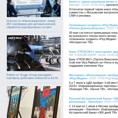
Книга о самом красивом метро в
Москва", 22:29, 14.05.2015
Отпечатан первый тираж книги «На
совместно с Московским метрополи
СМИ и рекламы.
Quorum от «Наносемантики»: новая
ИИ-платформа для автоматической
Телеканалы холдинга «Ред Меди
обработки корпоративных встреч
«Пеппи Длинныйчулок»!
, ООО «Т
30 мая состоятся премьерные пока
музыкального театра юного актера
телеканалы холдинга «Ред Медиа»:
«Интересное ТВ».
Банк «ГЛОБЭКС» приглашает держ
АО "ГЛОБЭКСБАНК", 10:26, 14.05.2
Банк «ГЛОБЭКС» (Группа Внешэконо
Gold или Visa Platinum на «Ночь в 
поддержке компании Visa
Robort от 3Logic Group расширил
Фестиваль «Италомания» пройде
портфель роботами Unitree A2 и A2-W
«Ред Медиа»
, ООО «ТПО Ред Медиа
6 и 7 июня в ЦДХ пройдет 3-ий фес
2015». Информационные партнеры м
«Комедия ТВ», «Кухня ТВ», «Интер
Русский Исторический Канал «36
инновации – Nanofest»
, ООО «ТПО
С 14 мая по 1 июня в Москве пройд
инновации – Nanofest». Информаци
Исторический Канал «365 дней ТВ».