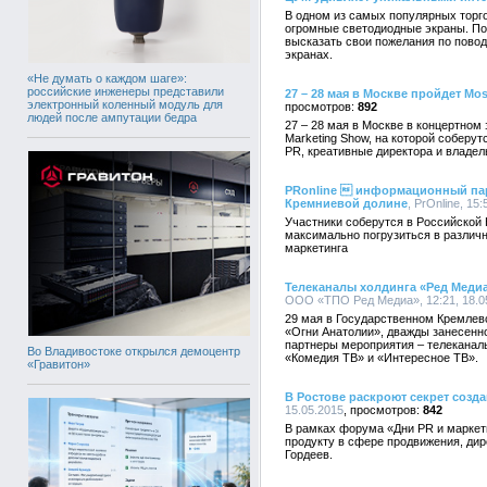
В одном из самых популярных торг
огромные светодиодные экраны. По
высказать свои пожелания по поводу
экранах.
«Не думать о каждом шаге»:
российские инженеры представили
27 – 28 мая в Москве пройдет Mo
электронный коленный модуль для
892
людей после ампутации бедра
27 – 28 мая в Москве в концертном
Marketing Show, на которой соберут
PR, креативные директора и владел
PRonline  информационный парт
Кремниевой долине
, PrOnline, 15:
Участники соберутся в Российской 
максимально погрузиться в различ
маркетинга
Телеканалы холдинга «Ред Меди
ООО «ТПО Ред Медиа», 12:21, 18.0
29 мая в Государственном Кремлев
«Огни Анатолии», дважды занесенн
партнеры мероприятия – телеканал
Во Владивостоке открылся демоцентр
«Комедия ТВ» и «Интересное ТВ».
«Гравитон»
В Ростове раскроют секрет созд
15.05.2015
842
В рамках форума «Дни PR и маркет
продукту в сфере продвижения, дир
Гордеев.