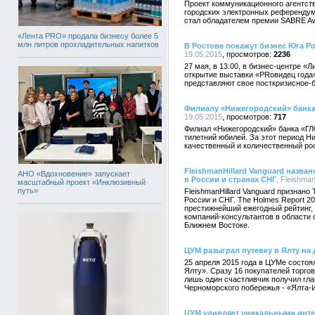
Проект коммуникационного агентств
городских электронных референду
стал обладателем премии SABRE A
«Лента PRO» продала бизнесу более 5
млн литров прохладительных напитков
В Ростове покажут бизнес Юга Ро
19.05.2015
2236
27 мая, в 13.00, в бизнес-центре «
открытие выставки «PRовидец года»
представляют свое посткризисное-
Филиалу «Нижегородский» банка
19.05.2015
717
Филиал «Нижегородский» банка «ГЛ
тилетний юбилей. За этот период 
качественный и количественный ро
FleishmanHillard Vanguard назва
АНО «Вдохновение» запускает
в России и странах СНГ
, Fleishman
масштабный проект «Инклюзивный
путь»
FleishmanHillard Vanguard признано
России и СНГ. The Holmes Report 20
престижнейший ежегодный рейтинг,
компаний-консультантов в области 
Ближнем Востоке.
ЦУМ разыграл путевку в Ялту на 
25 апреля 2015 года в ЦУМе состоя
Ялту». Сразу 16 покупателей торго
лишь один счастливчик получил гл
Черноморского побережья - «Ялта-
ЦУМ удивляет уникальными инт