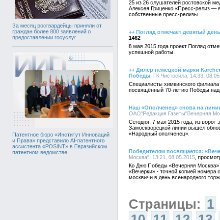
25 из 26 слушателей ростовской м
Алексея Гриценко «Пресс-релиз — в
собственные пресс-релизы
За месяц росгвардейцы приняли от
граждан более 800 заявлений о
++ Погляд отмечает девятый ден
предоставлении госуслуг
1462
8 мая 2015 года проект Погляд отм
успешной работы.
++ Дилер немецкой марки Кarcher 
Победы
, ГК Чистосила, 14:33, 08.0
Специалисты химкинского филиала 
посвящённый 70-летию Победы над
Наш «Ополченец» снова на лини
ОАО"Редакция Газеты"Вечерняя Моск
Сегодня, 7 мая 2015 года, из ворот
Замоскворецкой линии вышел обно
«Народный ополченец».
Патентное бюро «Институт Инноваций
и Права» представило AI-патентного
ассистента «POSINT» в Евразийском
Победителям посвящается: «Вечер
патентном ведомстве
Москва", 13:21, 08.05.2015
Ко Дню Победы «Вечерняя Москва» 
«Вечерки» - точной копией номера о
москвичи в день всенародного торж
Страницы:
1
10
11
12
13