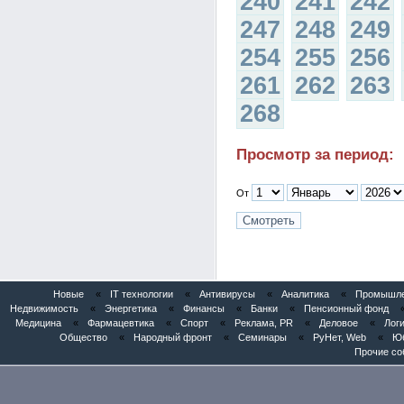
240
241
242
247
248
249
254
255
256
261
262
263
268
Просмотр за период:
От
Новые
«
IT технологии
«
Антивирусы
«
Аналитика
«
Промышлен
Недвижимость
«
Энергетика
«
Финансы
«
Банки
«
Пенсионный фонд
Медицина
«
Фармацевтика
«
Спорт
«
Реклама, PR
«
Деловое
«
Логи
Общество
«
Народный фронт
«
Семинары
«
РуНет, Web
«
Юб
Прочие со