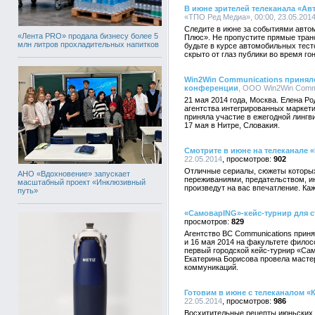
В июне зрителей телеканала «Ав
«ТПО Ред Медиа», 00:00, 23.05.201
Следите в июне за событиями авто
«Лента PRO» продала бизнесу более 5
Плюс». Не пропустите прямые тран
млн литров прохладительных напитков
будьте в курсе автомобильных тесто
скрыто от глаз публики во время го
Win2Win Communications приняло
конференции
, ООО Win2Win Commun
21 мая 2014 года, Москва. Елена Р
агентства интегрированных маркет
приняла участие в ежегодной лингв
17 мая в Нитре, Словакия.
Смотрите в июне на телеканале
22.05.2014
902
Отличные сериалы, сюжеты которы
АНО «Вдохновение» запускает
переживаниями, предательством, и
масштабный проект «Инклюзивный
произведут на вас впечатление. Ка
путь»
«СамоварING»-кейс-турнир для с
829
Агентство BC Communications приня
и 16 мая 2014 на факультете филос
первый городской кейс-турнир «Са
Екатерина Борисова провела мастер
коммуникаций.
Готовим в июне с телеканалом «К
22.05.2014
986
Восхитительные рецепты июньских 