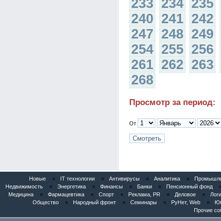
233
234
235
240
241
242
247
248
249
254
255
256
261
262
263
268
Просмотр за период:
От
Новые
«
IT технологии
«
Антивирусы
«
Аналитика
«
Промышлен
Недвижимость
«
Энергетика
«
Финансы
«
Банки
«
Пенсионный фонд
Медицина
«
Фармацевтика
«
Спорт
«
Реклама, PR
«
Деловое
«
Логи
Общество
«
Народный фронт
«
Семинары
«
РуНет, Web
«
Юб
Прочие со