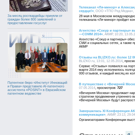
Телеканал «Ля-минор» и Алексан
сердце!»
, ООО «ТПО Ред Медиа», 1
За месяц росгвардейцы приняли от
28 мая в Московском международн
граждан более 800 заявлений о
телеканала «Ля-минор» пройдет кон
предоставлении госуслуг
Агентство «Сокур и партнеры» в
—COMM 2014»
, АКМР, 10:20, 13.05.
Агентство «Сокур и партнеры» обес
СМИ и социальных сетях, а также п
АКМР
Отзывы на BLIZKO.ru: более 12 0
BLIZKO.ru, 13:01, 12.05.2014
Сервис «Отзывы» появился на порта
марте 2014 ему исполнилось полгод
000 отзывов, и каждый месяц их ко
Патентное бюро «Институт Инноваций
В путешествие с «Вечерней Моск
и Права» представило AI-патентного
07.05.2014
727
ассистента «POSINT» в Евразийском
«Вечерняя Москва» продолжает нар
патентном ведомстве
стратегии продвижения утреннего в
«Вечерней Москвы» будут распрост
Завершилась XI Конференция АК
коммуникации»
, АКМР, 23:13, 29.0
Организаторами Конференции высту