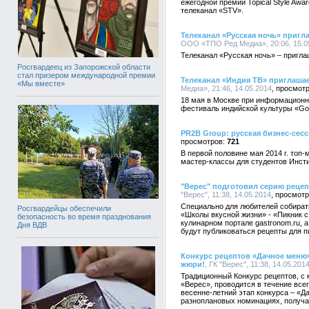
ежегодной премии Topical Style Aw
телеканал «STV».
Телеканал «Русская ночь» пригл
ООО «ТПО Ред Медиа», 20:06, 15.0
Телеканал «Русская ночь» – пригла
Росгвардеец из Запорожской области
стал призером международной премии
Телеканал «Индия ТВ» приглашае
«Мы вместе»
Медиа», 21:46, 14.05.2014
18 мая в Москве при информационн
фестиваль индийской культуры «Gol
PR2B Group: русская бизнес-сесс
721
В первой половине мая 2014 г. то
мастер-классы для студентов Инсти
"Верес" подготовил серию рецеп
"Верес", 11:38, 14.05.2014
Специально для любителей собират
Росгвардейцы обеспечили
«Школы вкусной жизни» - «Пикник с 
безопасность во время празднования
кулинарном портале gastronom.ru, 
Дня ВДВ
будут публиковаться рецепты для п
Конкурс рецептов «Дачное меню»
жюри!
, ГК "Верес", 11:38, 14.05.201
Традиционный Конкурс рецептов, с 
«Верес», проводится в течение всег
весенне-летний этап конкурса – «Д
разноплановых номинациях, получа