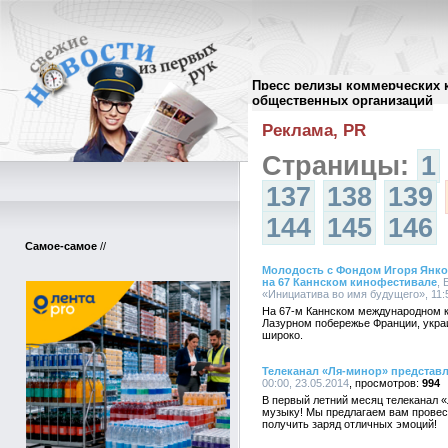
Пресс релизы коммерческих 
Архив пресс-релизов
//
общественных организаций
Реклама, PR
Страницы:
1
137
138
139
144
145
146
Самое-самое
//
Молодость с Фондом Игоря Янко
на 67 Каннском кинофестивале
,
«Инициатива во имя будущего», 11:5
На 67-м Каннском международном к
Лазурном побережье Франции, украи
широко.
Телеканал «Ля-минор» представ
00:00, 23.05.2014
994
В первый летний месяц телеканал 
музыку! Мы предлагаем вам провес
получить заряд отличных эмоций!