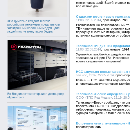
много новых идей! Балуйте своих 
все летние дни!
Отдыхаем по-летнему с телекана
11:08, 22.05.2014
783
«Не думать о каждом шаге»:
российские инженеры представили
Развлекательно-познавательный тел
электронный коленный модуль для
ТВ» наполнит ваше лето яркими кр
людей после ампутации бедра
передачу «Частные истории», котор
истинных коллекционеров от собир
Телеканал «Индия ТВ» представ
11:08, 22.05.2014
1094
Удивляйся, влюбляйся, радуйся и 
телеканала «Индия ТВ». Искренние 
новые свершения и открытия!
НСС запускает новые тарифные 
зао нсс, 11:02, 22.05.2014
Казань — С 21 мая 2014 года абон
и перехода доступны новые тарифн
Во Владивостоке открылся демоцентр
Телеканал «Боец»: определены у
«Гравитон»
ООО «ТПО Ред Медиа», 23:19, 20.0
Телеканал «Боец» сообщает, что оп
проекта MIX FIGHTER. Поздравляем
отборочных поединках, которые со
турнира смотрите 27 мая в 20:30 то
Встречаем лето с телеканалом «H
885