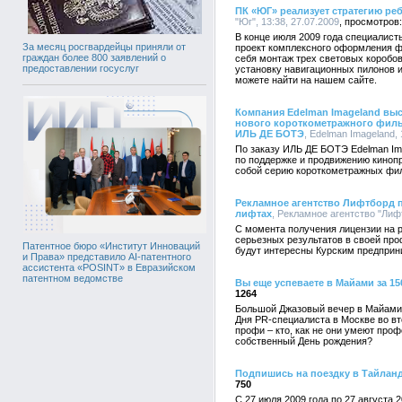
ПК «ЮГ» реализует стратегию реб
"Юг", 13:38, 27.07.2009
В конце июля 2009 года специалис
За месяц росгвардейцы приняли от
проект комплексного оформления ф
граждан более 800 заявлений о
себя монтаж трех световых коробов
предоставлении госуслуг
установку навигационных пилонов и
можете найти на нашем сайте.
Компания Edelman Imageland вы
нового короткометражного филь
ИЛЬ ДЕ БОТЭ
, Edelman Imageland, 
По заказу ИЛЬ ДЕ БОТЭ Edelman I
по поддержке и продвижению кинопр
собой серию короткометражных фи
Рекламное агентство Лифтборд п
лифтах
, Рекламное агентство "Лифт
С момента получения лицензии на 
серьезных результатов в своей пр
Патентное бюро «Институт Инноваций
будут интересны Курским предприн
и Права» представило AI-патентного
ассистента «POSINT» в Евразийском
патентном ведомстве
Вы еще успеваете в Майами за 15
1264
Большой Джазовый вечер в Майами 
Дня PR-специалиста в Москве во вт
профи – кто, как не они умеют про
собственный День рождения?
Подпишись на поездку в Тайлан
750
С 27 июля 2009 года по 27 августа 