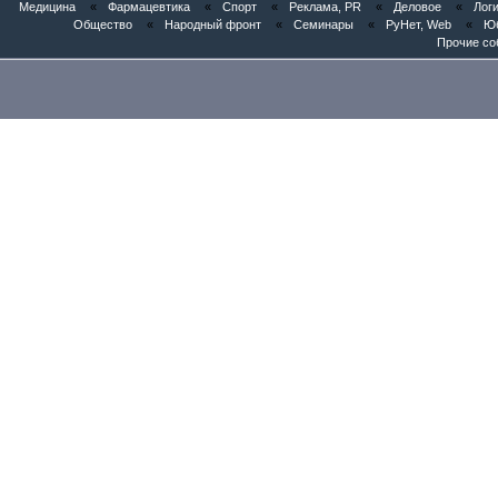
Медицина
«
Фармацевтика
«
Спорт
«
Реклама, PR
«
Деловое
«
Логи
Общество
«
Народный фронт
«
Семинары
«
РуНет, Web
«
Юб
Прочие со