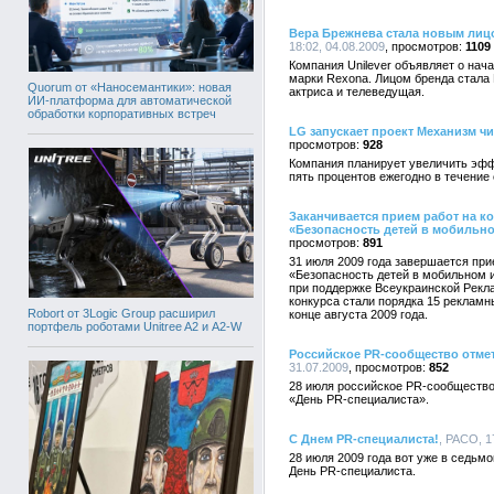
Вера Брежнева стала новым лиц
18:02, 04.08.2009
1109
Компания Unilever объявляет о нач
марки Rexona. Лицом бренда стала 
Quorum от «Наносемантики»: новая
актриса и телеведущая.
ИИ-платформа для автоматической
обработки корпоративных встреч
LG запускает проект Механизм чи
928
Компания планирует увеличить эфф
пять процентов ежегодно в течение
Заканчивается прием работ на к
«Безопасность детей в мобильно
891
31 июля 2009 года завершается при
«Безопасность детей в мобильном 
при поддержке Всеукраинской Рекл
конкурса стали порядка 15 рекламн
Robort от 3Logic Group расширил
конце августа 2009 года.
портфель роботами Unitree A2 и A2-W
Российское PR-сообщество отме
31.07.2009
852
28 июля российское PR-сообщество
«День PR-специалиста».
С Днем PR-специалиста!
, РАСО, 1
28 июля 2009 года вот уже в седьм
День PR-специалиста.