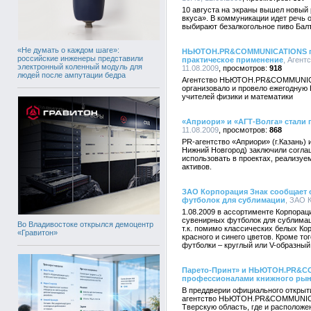
10 августа на экраны вышел новый 
вкуса». В коммуникации идет речь 
выбирают безалкогольное пиво Балт
«Не думать о каждом шаге»:
НЬЮТОН.PR&COMMUNICATIONS по
российские инженеры представили
практическое применение
, Аген
электронный коленный модуль для
11.08.2009
918
людей после ампутации бедра
Агентство НЬЮТОН.PR&COMMUNICA
организовало и провело ежегодную
учителей физики и математики
«Априори» и «АГТ-Волга» стали 
11.08.2009
868
PR-агентство «Априори» (г.Казань) 
Нижний Новгород) заключили согла
использовать в проектах, реализуе
активов.
ЗАО Корпорация Знак сообщает 
футболок для сублимации
, ЗАО 
1.08.2009 в ассортименте Корпорац
сувенирных футболок для сублимац
Во Владивостоке открылся демоцентр
т.к. помимо классических белых Ко
«Гравитон»
красного и синего цветов. Кроме то
футболки – круглый или V-образный
Парето-Принт» и НЬЮТОН.PR&CO
профессионалами книжного рын
В преддверии официального открыт
агентство НЬЮТОН.PR&COMMUNICAT
Тверскую область, где и расположе