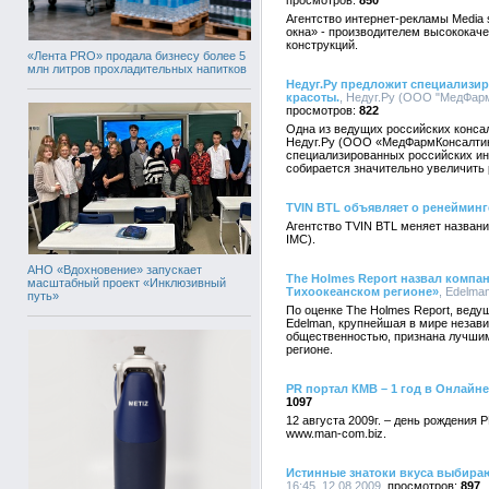
850
Агентство интернет-рекламы Media 
окна» - производителем высококач
конструкций.
«Лента PRO» продала бизнесу более 5
млн литров прохладительных напитков
Недуг.Ру предложит специализи
красоты.
, Недуг.Ру (ООО "МедФармКо
822
Одна из ведущих российских конса
Недуг.Ру (ООО «МедФармКонсалтинг
специализированных российских инте
собирается значительно увеличить 
TVIN BTL объявляет о ренейминг
Агентство TVIN BTL меняет название
IMC).
АНО «Вдохновение» запускает
The Holmes Report назвал компа
масштабный проект «Инклюзивный
Тихоокеанском регионе»
, Edelman
путь»
По оценке The Holmes Report, веду
Edelman, крупнейшая в мире незави
общественностью, признана лучшим
регионе.
PR портал КМВ – 1 год в Онлайне
1097
12 августа 2009г. – день рождения
www.man-com.biz.
Истинные знатоки вкуса выбираю
16:45, 12.08.2009
897