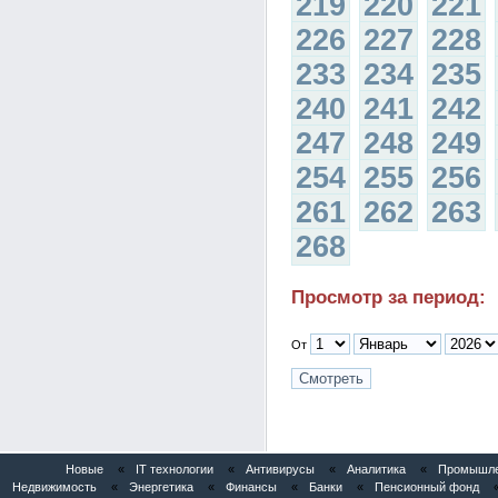
219
220
221
226
227
228
233
234
235
240
241
242
247
248
249
254
255
256
261
262
263
268
Просмотр за период:
От
Новые
«
IT технологии
«
Антивирусы
«
Аналитика
«
Промышлен
Недвижимость
«
Энергетика
«
Финансы
«
Банки
«
Пенсионный фонд