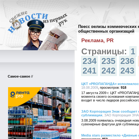
Пресс релизы коммерческих 
Архив пресс-релизов
//
общественных организаций
Реклама, PR
Страницы:
1
234
235
236
241
242
243
Самое-самое
//
ЦКТ «PRОПАГАНДА» исполнилось
18.08.2009
918
17 августа 2009 г. ЦКТ «PRОПАГАН
момента своего основания компания
входит в число лидеров российског
ЗАО Корпорация Знак сообщает о
сублимации
, ЗАО Корпорация ЗНАК
3.08.2009 появилась очередная но
сувенирные фартуки для сублимаци
Media stars разместило «Дивные 