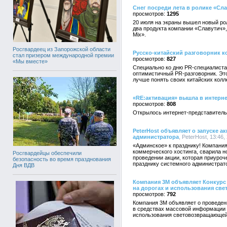
Снег посреди лета в ролике «Сла
1295
20 июля на экраны вышел новый ро
два продукта компании «Славутич»,
Mix».
Росгвардеец из Запорожской области
Русско-китайский разговорник к
стал призером международной премии
827
«Мы вместе»
Специально ко дню PR-специалиста
оптимистичный PR-разговорник. Эт
лучше понять своих китайских колле
«RE:активация» вышла в интерне
808
Открылось интернет-представительс
PeterHost объявляет о запуске 
администратора
, PeterHost, 13:46,
«Админское» к празднику! Компания
коммерческого хостинга, сварила н
Росгвардейцы обеспечили
проведении акции, которая приуро
безопасность во время празднования
празднику системного администрат
Дня ВДВ
Компания 3М объявляет Конкурс
на дорогах и использования све
792
Компания 3М объявляет о проведен
в средствах массовой информации 
использования световозвращающей