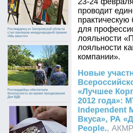
23-24 февраля
проводит един
практическую 
для професси
Росгвардеец из Запорожской области
стал призером международной премии
лояльности «
«Мы вместе»
лояльности ка
компании».
Новые участ
Всероссийско
«Лучшее Корп
Росгвардейцы обеспечили
безопасность во время празднования
Дня ВДВ
2012 года»: 
Independent 
Вкуса», РА «
People.
, АКМР