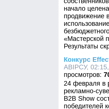
собственников
начало целен
продвижение в
использование
безбюджетног
«Мастерской п
Результаты ск
Конкурс Effec
АВІРСУ, 02:15,
7
24 февраля в 
рекламно-сув
B2B Show сос
победителей к