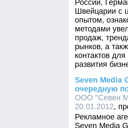
России, Герма
Швейцарии с 
опытом, озна
методами уве
продаж, трен
рынков, а так
контактов для
развития бизн
Seven Media 
очередную по
ООО "Севен Ме
20.01.2012
Рекламное аге
Seven Media G