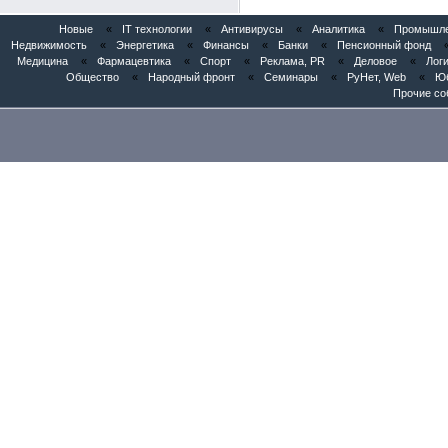
Новые
«
IT технологии
«
Антивирусы
«
Аналитика
«
Промышлен
Недвижимость
«
Энергетика
«
Финансы
«
Банки
«
Пенсионный фонд
Медицина
«
Фармацевтика
«
Спорт
«
Реклама, PR
«
Деловое
«
Логи
Общество
«
Народный фронт
«
Семинары
«
РуНет, Web
«
Юб
Прочие со