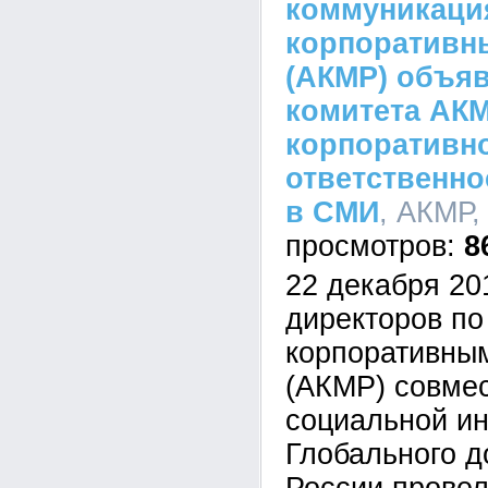
коммуникаци
корпоративн
(АКМР) объяв
комитета АК
корпоративн
ответственн
в СМИ
, АКМР,
8
22 декабря 20
директоров по
корпоративны
(АКМР) совмес
социальной и
Глобального д