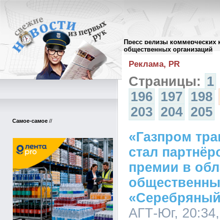
Пресс релизы коммерческих 
Архив пресс-релизов
//
общественных организаций
Реклама, PR
Страницы:
1
196
197
198
203
204
205
Самое-самое
//
«Газпром тра
стал партнёр
премии в обл
общественны
«Серебряный
АГТ-Юг, 20:34,