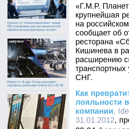
«Г.М.Р. Плане
крупнейшая р
на российском
Quorum от «Наносемантики»: новая
ИИ-платформа для автоматической
обработки корпоративных встреч
сообщает об о
ресторана «Сб
Кишинева в ра
расширению св
транспортных 
СНГ.
Robort от 3Logic Group расширил
портфель роботами Unitree A2 и A2-W
Как преврати
лояльности 
компании
, Id
31.01.2012