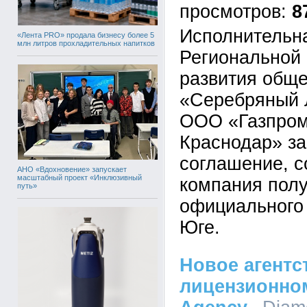
8
Исполнительн
«Лента PRO» продала бизнесу более 5
млн литров прохладительных напитков
Региональной 
развития обще
«Серебряный 
ООО «Газпром
Краснодар» з
соглашение, с
АНО «Вдохновение» запускает
масштабный проект «Инклюзивный
компания полу
путь»
официального
Юге.
Новое агентс
лицензионном