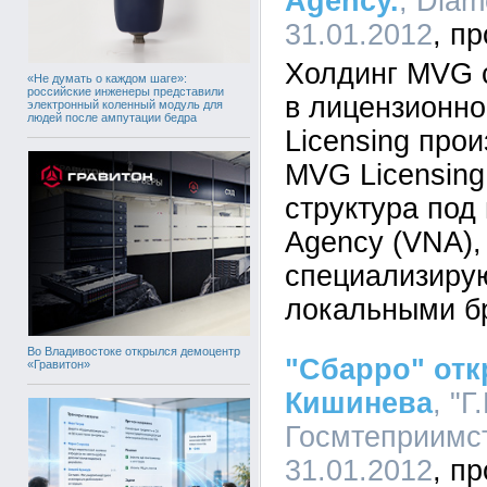
Agency.
, Diam
31.01.2012
Холдинг MVG с
«Не думать о каждом шаге»:
российские инженеры представили
в лицензионн
электронный коленный модуль для
людей после ампутации бедра
Licensing про
MVG Licensin
структура под
Agency (VNA),
специализиру
локальными б
Во Владивостоке открылся демоцентр
"Сбарро" отк
«Гравитон»
Кишинева
, "Г
Госмтеприимст
31.01.2012