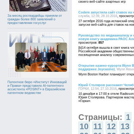
своего веб-сайте азартных игр
Codere запустила сайт ставок на
За месяц росгвардейцы приняли от
служба, 12:39, 28.10.2016
граждан более 800 заявлений о
27 октября 2016 года испанский оп
предоставлении госуслуг
запуске веб-сайта для ставок на н
Руководство по медиаанализу и 
новую книгу академика РАОС Ал
857
[b]14 октября вышла в свет книга 
Российской академии общественных
посвященная анализу современных di
Открытие казино-курорта Wynn B
поддержке Joycasino)
, Wynn Resor
Wynn Boston Harbor планирует откры
Патентное бюро «Институт Инноваций
Юрий Столяров расскажет Челяб
и Права» представило AI-патентного
ГОРКИ, 12:54, 27.10.2016
ассистента «POSINT» в Евразийском
патентном ведомстве
10 декабря в 17:00 в отеле Radisso
Юрия Столярова. Партнером мастер
«Горки».
Страницы:
1
10
11
12
13