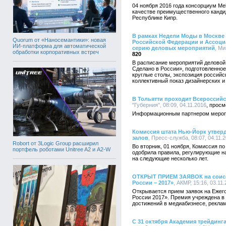
04 ноября 2016 года консорциум Me
качестве преимущественного кандид
Республике Кипр.
В рамках Недели Моды в Москве
Quorum от «Наносемантики»: новая
Российской Федерации и Ассоци
ИИ-платформа для автоматической
серию деловых мероприятий
, Ми
обработки корпоративных встреч
820
В расписание мероприятий деловой
Сделано в России», подготовленно
круглые столы, экспозиция российс
коллективный показ дизайнерских 
В Тольятти проходит Всероссийс
"Губерния", 08:09, 04.11.2016
Информационным партнером мероп
Комиссия штата Нью-Йорк утвер
залов
, Пресс-служба, 08:07, 04.11.
Robort от 3Logic Group расширил
Во вторник, 01 ноября, Комиссия п
портфель роботами Unitree A2 и A2-W
одобрила правила, регулирующие н
на следующие несколько лет.
ОТКРЫТ ПРИЕМ ЗАЯВОК на соис
России – 2017»
, АКМР, 15:16, 03.11
Открывается прием заявок на Еже
России 2017». Премия учреждена в
достижений в медиабизнесе, рекла
С 31 октября Академия трейдинга