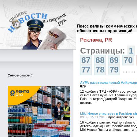
Пресс релизы коммерческих 
Архив пресс-релизов
//
общественных организаций
Реклама, PR
Страницы:
1
67
68
69
70
77
78
79
…
Самое-самое
//
АУРА разыграла новый Volkswage
679
12 ноября в ТРЦ «АУРА» состоялся
есть? Пакет нужен?». Главный супе
Polo - выиграл Дмитрий Голденко. 
призов.
Miki House участвует в Fashion s
09:59, 15.11.2016
672
16 ноября в рамках Fashion show от
детской одежды от Российского пре
Miki House Russia и Школы эстетич