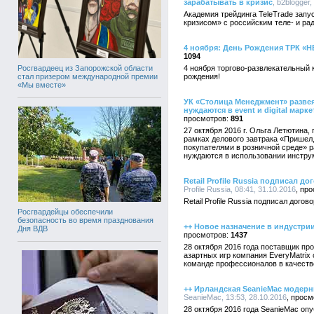
зарабатывать в кризис
, b2blogger,
Академия трейдинга TeleTrade запу
кризисом» с российским теле- и р
4 ноября: День Рождения ТРК «Н
1094
Росгвардеец из Запорожской области
4 ноября торгово-развлекательный
стал призером международной премии
рождения!
«Мы вместе»
УК «Столица Менеджмент» развея
нуждаются в event и digital марке
891
27 октября 2016 г. Ольга Летютина
рамках делового завтрака «Пришел,
покупателями в розничной среде» р
нуждаются в использовании инструме
Retail Profile Russia подписал 
Profile Russia, 08:41, 31.10.2016
Retail Profile Russia подписал дого
Росгвардейцы обеспечили
безопасность во время празднования
++ Новое назначение в индустрии
Дня ВДВ
1437
28 октября 2016 года поставщик пр
азартных игр компания EveryMatrix
команде профессионалов в качеств
++ Ирландская SeanieMac модерн
SeanieMac, 13:53, 28.10.2016
28 октября 2016 года SeanieMac о