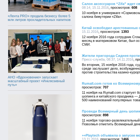
Салон аксессуаров “Zifa” ждет с
08:14, 15.11.2016
608
10 ноября в универмаге «Сормовск
«Лента PRO» продала бизнесу более 5
салона бижутерии «Zifa».
млн литров прохладительных напитков
Китай освободил арестованных 
15.11.2016
1393
12 ноября 2016 года сотрудник Cro
месяц в материковом Китае, был ос
СМИ.
Жители пригорода Сиднея против
Пресс-служба, 08:37, 14.11.2016
Во вторник, 15 ноября 2016 года,
среде заслушает дело, возбужденно
против строительства казино-курор
АНО «Вдохновение» запускает
масштабный проект «Инклюзивный
Rumall.com готов ко Всемирном
путь»
707
11 ноября на Rumall.com стартует 
шопинга и китайского праздника — 
500 наименований популярных това
Проведи Всемирный день шопин
898
11 ноября торгово-развлекательны
Поволжья отметить Всемирный день
++Playtech объявила о запуске 
13.11.2016
1466