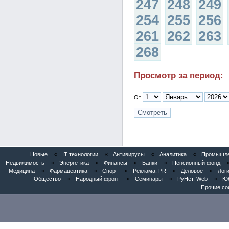
247
248
249
254
255
256
261
262
263
268
Просмотр за период:
От
Новые
«
IT технологии
«
Антивирусы
«
Аналитика
«
Промышлен
Недвижимость
«
Энергетика
«
Финансы
«
Банки
«
Пенсионный фонд
Медицина
«
Фармацевтика
«
Спорт
«
Реклама, PR
«
Деловое
«
Логи
Общество
«
Народный фронт
«
Семинары
«
РуНет, Web
«
Юб
Прочие со