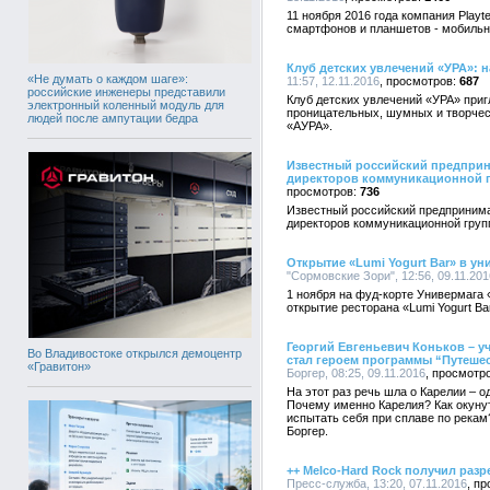
11 ноября 2016 года компания Playt
смартфонов и планшетов - мобильн
Клуб детских увлечений «УРА»: 
«Не думать о каждом шаге»:
11:57, 12.11.2016
687
российские инженеры представили
Клуб детских увлечений «УРА» при
электронный коленный модуль для
проницательных, шумных и творческ
людей после ампутации бедра
«АУРА».
Известный российский предприн
директоров коммуникационной 
736
Известный российский предпринима
директоров коммуникационной груп
Открытие «Lumi Yogurt Bar» в у
"Сормовские Зори", 12:56, 09.11.201
1 ноября на фуд-корте Универмага
открытие ресторана «Lumi Yogurt Ba
Георгий Евгеньевич Коньков – у
Во Владивостоке открылся демоцентр
стал героем программы “Путешес
«Гравитон»
Боргер, 08:25, 09.11.2016
На этот раз речь шла о Карелии – 
Почему именно Карелия? Как окуну
испытать себя при сплаве по рекам
Боргер.
++ Melco-Hard Rock получил разр
Пресс-служба, 13:20, 07.11.2016