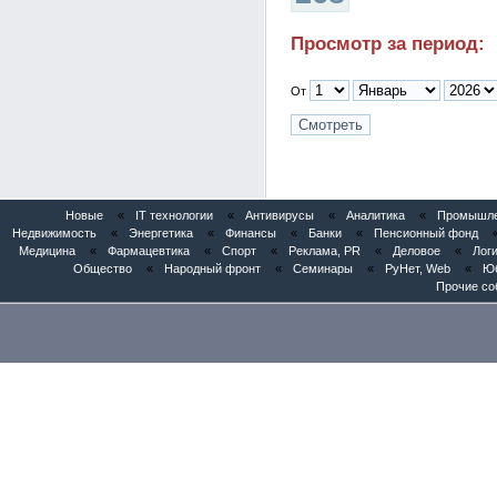
Просмотр за период:
От
Новые
«
IT технологии
«
Антивирусы
«
Аналитика
«
Промышлен
Недвижимость
«
Энергетика
«
Финансы
«
Банки
«
Пенсионный фонд
Медицина
«
Фармацевтика
«
Спорт
«
Реклама, PR
«
Деловое
«
Логи
Общество
«
Народный фронт
«
Семинары
«
РуНет, Web
«
Юб
Прочие со