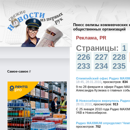
Пресс релизы коммерческих 
Архив пресс-релизов
//
общественных организаций
Реклама, PR
Страницы:
1
226
227
228
233
234
235
Самое-самое
//
Олимпийский офис Радио MAXIM
18:45, 28.01.2010
834
9 по 28 февраля в эфире Радио MA
Александра Кузмака о главных соб
В Новосибирск вернулось Ради
28.01.2010
913
С 25 января 2010 года Радио MAXIM
УКВ в Новосибирске.
Радио MAXIMUM определяет Чем
702