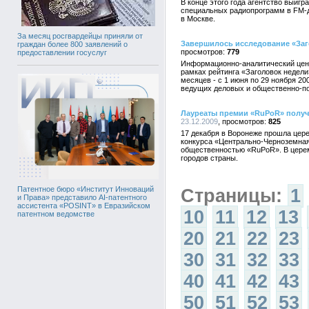
В конце этого года агентство выигр
специальных радиопрограмм в FM-д
в Москве.
За месяц росгвардейцы приняли от
Завершилось исследование «Заг
граждан более 800 заявлений о
779
предоставлении госуслуг
Информационно-аналитический центр
рамках рейтинга «Заголовок недели
месяцев - с 1 июня по 29 ноября 20
ведущих деловых и общественно-по
Лауреаты премии «RuPoR» получ
23.12.2009
825
17 декабря в Воронеже прошла цер
конкурса «Центрально-Черноземная
общественностью «RuPoR». В церем
городов страны.
Патентное бюро «Институт Инноваций
Страницы:
1
и Права» представило AI-патентного
ассистента «POSINT» в Евразийском
10
11
12
13
патентном ведомстве
20
21
22
23
30
31
32
33
40
41
42
43
50
51
52
53