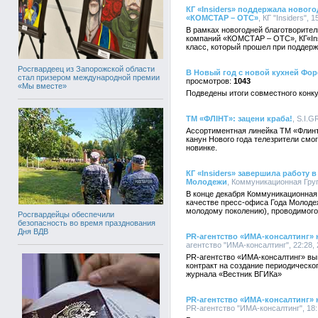
КГ «Insiders» поддержала ново
«КОМСТАР – ОТС»
, КГ "Insiders", 
В рамках новогодней благотворител
компаний «КОМСТАР – ОТС», КГ«Ins
класс, который прошел при поддерж
Росгвардеец из Запорожской области
В Новый год с новой кухней Фор
стал призером международной премии
1043
«Мы вместе»
Подведены итоги совместного конк
ТМ «ФЛIНТ»: зацени краба!
, S.I.
Ассортиментная линейка ТМ «Флинт
канун Нового года телезрители см
новинке.
КГ «Insiders» завершила работу 
Молодежи
, Коммуникационная Групп
В конце декабря Коммуникационная 
качестве пресс-офиса Года Молоде
молодому поколению), проводимого
Росгвардейцы обеспечили
безопасность во время празднования
Дня ВДВ
PR-агентство «ИМА-консалтинг» 
агентство "ИМА-консалтинг", 22:28, 
PR-агентство «ИМА-консалтинг» вы
контракт на создание периодическо
журнала «Вестник ВГИКа»
PR-агентство «ИМА-консалтинг
PR-агентство "ИМА-консалтинг", 18: