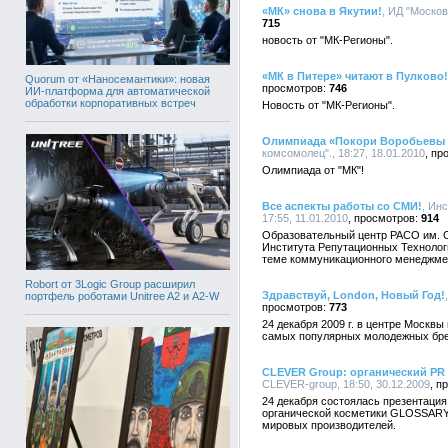
«МК» снова в Якутии!
, ИД "Москов
715
новость от "МК-Регионы".
«МК в Питере» читают в Пулково!
Quorum от «Наносемантики»: новая
746
ИИ-платформа для автоматической
обработки корпоративных встреч
Новость от "МК-Регионы".
Олимпиада «Покори Воробьевы г
комсомолец"., 18:27, 18.01.2010
Олимпиада от "МК"!
Все аспекты работы со СМИ!
, Ин
17:55, 11.01.2010
914
Образовательный центр РАСО им. С
Института Репутационных Техноло
теме коммуникационного менеджме
Robort от 3Logic Group расширил
Здравствуй, London, Новый Год!
портфель роботами Unitree A2 и A2-W
773
24 декабря 2009 г. в центре Москвы
самых популярных молодежных брен
CLEVER Group: органический PR
CLEVER-group, 18:50, 30.12.2009
24 декабря состоялась презентация
органической косметики GLOSSARY
мировых производителей.