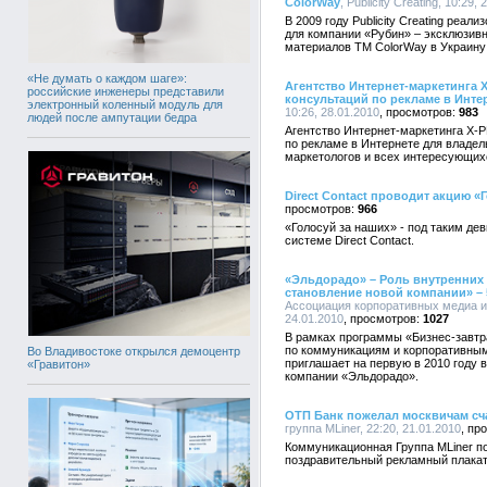
ColorWay
, Publicity Creating, 10:29,
В 2009 году Publicity Creating ре
для компании «Рубин» – эксклюзив
материалов ТМ ColorWay в Украину 
«Не думать о каждом шаге»:
Агентство Интернет-маркетинга
российские инженеры представили
консультаций по рекламе в Интер
электронный коленный модуль для
10:26, 28.01.2010
983
людей после ампутации бедра
Агентство Интернет-маркетинга X-
по рекламе в Интернете для владел
маркетологов и всех интересующих
Direct Contact проводит акцию «
966
«Голосуй за наших» - под таким де
системе Direct Contact.
«Эльдорадо» – Роль внутренних 
становление новой компании» – 5
Ассоциация корпоративных медиа и 
24.01.2010
1027
В рамках программы «Бизнес-завтр
по коммуникациям и корпоративным
Во Владивостоке открылся демоцентр
приглашает на первую в 2010 году
«Гравитон»
компании «Эльдорадо».
ОТП Банк пожелал москвичам сч
группа MLiner, 22:20, 21.01.2010
Коммуникационная Группа MLiner п
поздравительный рекламный плакат