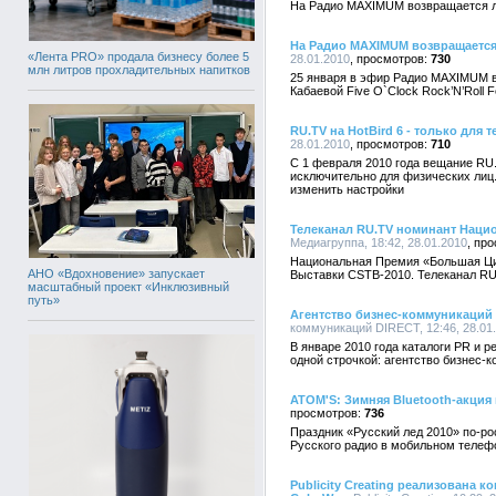
На Радио MAXIMUM возвращается л
На Радио MAXIMUM возвращается R
«Лента PRO» продала бизнесу более 5
28.01.2010
730
млн литров прохладительных напитков
25 января в эфир Радио MAXIMUM 
Кабаевой Five O`Clock Rock’N’Roll Fo
RU.TV на HotBird 6 - только для т
28.01.2010
710
С 1 февраля 2010 года вещание RU.
исключительно для физических лиц
изменить настройки
Телеканал RU.TV номинант Нац
Медиагруппа, 18:42, 28.01.2010
Национальная Премия «Большая Ци
АНО «Вдохновение» запускает
Выставки CSTB-2010. Телеканал RU
масштабный проект «Инклюзивный
путь»
Агентство бизнес-коммуникаций 
коммуникаций DIRECT, 12:46, 28.01
В январе 2010 года каталоги PR и 
одной строчкой: агентство бизнес-к
ATOM'S: Зимняя Bluetooth-акция 
736
Праздник «Русский лед 2010» по-ро
Русского радио в мобильном телефо
Publicity Creating реализована