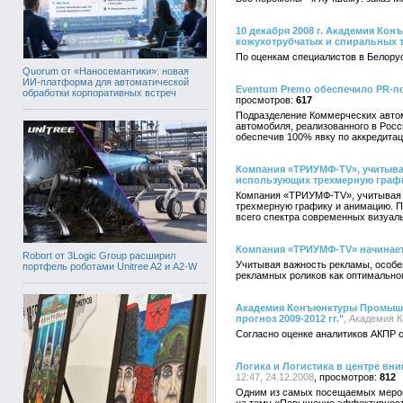
10 декабря 2008 г. Академия К
кожухотрубчатых и спиральных 
По оценкам специалистов в Белорус
Quorum от «Наносемантики»: новая
ИИ-платформа для автоматической
Eventum Premo обеспечило PR-п
обработки корпоративных встреч
617
Подразделение Коммерческих автом
автомобиля, реализованного в Росс
обеспечив 100% явку по аккредита
Компания «ТРИУМФ-TV», учитывая
использующих трехмерную граф
Компания «ТРИУМФ-TV», учитывая з
трехмерную графику и анимацию. П
всего спектра современных визуаль
Компания «ТРИУМФ-TV» начинает
Robort от 3Logic Group расширил
Учитывая важность рекламы, особе
портфель роботами Unitree A2 и A2-W
рекламных роликов как оптимальног
Академия Конъюнктуры Промышле
прогноз 2009-2012 гг."
, Академия 
Согласно оценке аналитиков АКПР с
Логика и Логистика в центре вн
12:47, 24.12.2008
812
Одним из самых посещаемых меропр