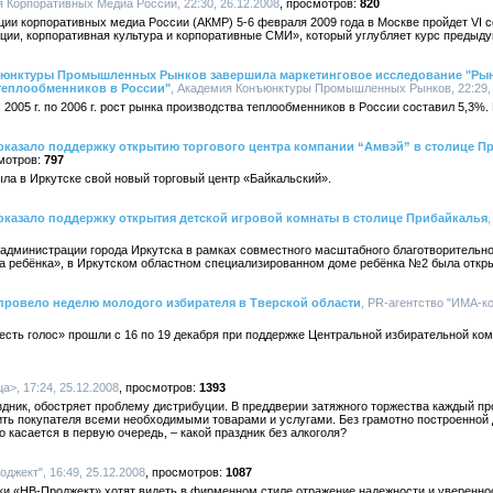
я Корпоративных Медиа России, 22:30, 26.12.2008
820
ции корпоративных медиа России (АКМР) 5-6 февраля 2009 года в Москве пройдет VI 
ции, корпоративная культура и корпоративные СМИ», который углубляет курс предыд
онъюнктуры Промышленных Рынков завершила маркетинговое исследование "Рын
теплообменников в России"
, Академия Конъюнктуры Промышленных Рынков, 22:29, 
2005 г. по 2006 г. рост рынка производства теплообменников в России составил 5,3%. В
оказало поддержку открытию торгового центра компании “Амвэй” в столице П
797
ла в Иркутске свой новый торговый центр «Байкальский».
оказало поддержку открытия детской игровой комнаты в столице Прибайкалья
е администрации города Иркутска в рамках совместного масштабного благотворительн
ебёнка», в Иркутском областном специализированном доме ребёнка №2 была открыт
провело неделю молодого избирателя в Тверской области
, PR-агентство "ИМА-ко
есть голос» прошли с 16 по 19 декабря при поддержке Центральной избирательной ко
а>, 17:24, 25.12.2008
1393
здник, обостряет проблему дистрибуции. В преддверии затяжного торжества каждый п
ить покупателя всеми необходимыми товарами и услугами. Без грамотно построенной
 касается в первую очередь, – какой праздник без алкоголя?
оджект", 16:49, 25.12.2008
1087
ки «НВ-Проджект» хотят видеть в фирменном стиле отражение надежности и уверенно