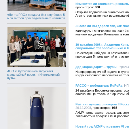
Изменится ли стоимость рекламы 
806
Открыта подписка на аналитически
«Лента PRO» продала бизнесу более 5
Агентством рыночных исследований
млн литров прохладительных напитков
Знаете ли Вы дороги так, как зна
Календарь ТМ «Росава» на 2009-й г
новинок продукции Компании, в кон
10 декабря 2008 г. Академия К
спиральные теплообменники в К
На сегодняшний день в Казахстане
производит 5 предприятий и пласти
Дед Мороз дарит… трубы!
, Ураль
АНО «Вдохновение» запускает
На предпраздничной неделе в кург
масштабный проект «Инклюзивный
из рук сказочного персонажа не то
путь»
РАССО – победитель RuPoRа
, НП
24 декабря в Воронеже прошла торж
соискание Центрально-Черноземной
Рейтинг лучших спикеров II Рос
26.12.2008
965
АКМР представляет результаты анк
лояльности и продаж. Опыт российск
Новый год АКМР открывает VI се