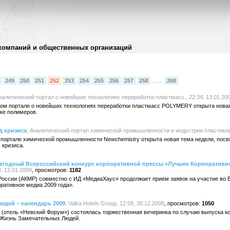
компаний и общественных организаций
249
250
251
252
253
254
255
256
257
258
……
268
Аналитический портал о новейших технологиях переработки пластмасс., 22:34, 13.01.20
ском портале о новейших технологиях переработки пластмасс POLYMERY открыта нова
ке полимеров.
д кризиса
, Аналитический портал химической промышленности и индустрии пластиков,
ом портале химической промышленности Newchemistry открыта новая тема недели, пос
 кризиса.
жегодный Всероссийский конкурс корпоративной прессы «Лучшее Корпоративно
, 12.01.2009
1182
оссии (АКМР) совместно с ИД «МедиаХаус» продолжает прием заявок на участие во 
ативное медиа 2009 года».
юдей – календарь 2009
, Valka Hotels Group, 12:59, 30.12.2008
1050
» (отель «Невский Форум») состоялась торжественная вечеринка по случаю выпуска к
] Жизнь Замечательных Людей.