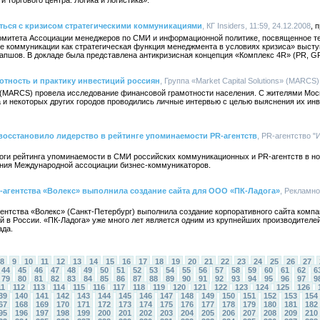
торгового центра. Логика и логистика».
ться с кризисом стратегическими коммуникациями
, КГ Insiders, 11:59, 24.12.2008
комитета Ассоциации менеджеров по СМИ и информационной политике, посвященное т
 коммуникации как стратегическая функция менеджмента в условиях кризиса» выступи
апшов. В докладе была представлена антикризисная концепция «Комплекс 4R» (PR, GR
тность и практику инвестиций россиян
, Группа «Market Capital Solutions» (MARCS),
s» (MARCS) провела исследование финансовой грамотности населения. С жителями Моск
а и некоторых других городов проводились личные интервью с целью выяснения их инв
восстановило лидерство в рейтинге упоминаемости PR-агентств
, PR-агентство "
оги рейтинга упоминаемости в СМИ российских коммуникационных и PR-агентств в ноя
ения Международной ассоциации бизнес-коммуникаторов.
-агентства «Волекс» выполнила создание сайта для ООО «ПК-Ладога»
, Рекламно
ентства «Волекс» (Санкт-Петербург) выполнила создание корпоративного сайта компан
й в России. «ПК-Ладога» уже много лет является одним из крупнейших производителей
ада.
8
9
10
11
12
13
14
15
16
17
18
19
20
21
22
23
24
25
26
27
44
45
46
47
48
49
50
51
52
53
54
55
56
57
58
59
60
61
62
6
79
80
81
82
83
84
85
86
87
88
89
90
91
92
93
94
95
96
97
9
11
112
113
114
115
116
117
118
119
120
121
122
123
124
125
126
39
140
141
142
143
144
145
146
147
148
149
150
151
152
153
154
67
168
169
170
171
172
173
174
175
176
177
178
179
180
181
182
95
196
197
198
199
200
201
202
203
204
205
206
207
208
209
210