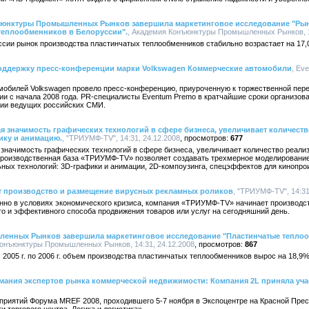
онъюнктуры Промышленных Рынков завершила маркетинговое исследование "Рын
теплообменников в Белоруссии".
, Академия Конъюнктуры Промышленных Рынков, 11
сии рынок производства пластинчатых теплообменников стабильно возрастает на 17,
оддержку пресс-конференции марки Volkswagen Коммерческие автомобили
, Ev
обилей Volkswagen провело пресс-конференцию, приуроченную к торжественной перед
ии с начала 2008 года. PR-специалисты Eventum Premo в кратчайшие сроки организов
ции ведущих российских СМИ.
 значимость графических технологий в сфере бизнеса, увеличивает количеств
ику и анимацию.
, "ТРИУМФ-TV", 14:31, 24.12.2008
677
начимость графических технологий в сфере бизнеса, увеличивает количество реали
роизводственная база «ТРИУМФ-TV» позволяет создавать трехмерное моделирование
ных технологий: 3D-графики и анимации, 2D-компоузинга, спецэффектов для кинопро
 производство и размещение вирусных рекламных роликов
, "ТРИУМФ-TV", 14:31
нно в условиях экономического кризиса, компания «ТРИУМФ-TV» начинает производс
о и эффективного способа продвижения товаров или услуг на сегодняшний день.
нных Рынков завершила маркетинговое исследование "Пластинчатые теплообме
Конъюнктуры Промышленных Рынков, 14:31, 24.12.2008
867
 2005 г. по 2006 г. объем производства пластинчатых теплообменников вырос на 18,9%
имания экспертов рынка коммерческой недвижимости: Компания 2L приняла уча
иятий Форума MREF 2008, проходившего 5-7 ноября в Экспоцентре на Красной Пресн