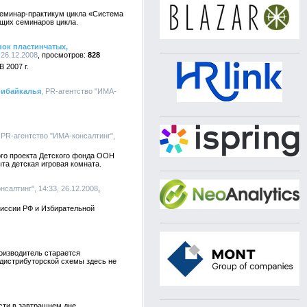
семинар-практикум цикла «Система
ущих семинаров цикла.
ок пластинчатых,
26.12.2008
828
 2007 г.
рибайкалья
, PR-агентство "ИМА-
, PR-агентство "ИМА-консалтинг",
ого проекта Детского фонда ООН
а детская игровая комната.
нсалтинг", 14:33, 26.12.2008
миссии РФ и Избирательной
роизводитель старается
 дистрибуторской схемы здесь не
сти в завтрашнем дне.