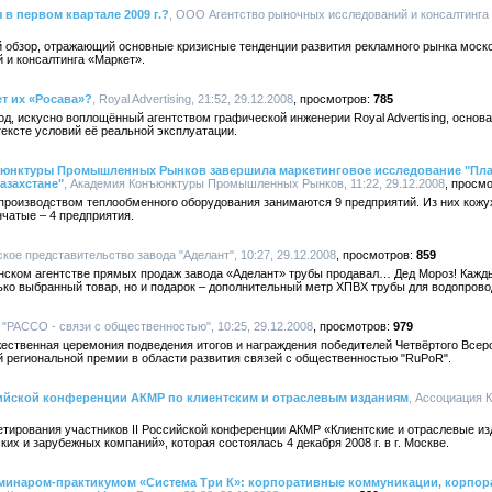
в первом квартале 2009 г.?
, ООО Агентство рыночных исследований и консалтинга "
й обзор, отражающий основные кризисные тенденции развития рекламного рынка моско
 и консалтинга «Маркет».
ет их «Росава»?
, Royal Advertising, 21:52, 29.12.2008
785
од, искусно воплощённый агентством графической инженерии Royal Advertising, основ
тексте условий её реальной эксплуатации.
онъюнктуры Промышленных Рынков завершила маркетинговое исследование "Пла
азахстане"
, Академия Конъюнктуры Промышленных Рынков, 11:22, 29.12.2008
 производством теплообменного оборудования занимаются 9 предприятий. Из них кож
нчатые – 4 предприятия.
ское представительство завода "Аделант", 10:27, 29.12.2008
859
анском агентстве прямых продаж завода «Аделант» трубы продавал… Дед Мороз! Кажд
лько выбранный товар, но и подарок – дополнительный метр ХПВХ трубы для водопрово
 "РАССО - связи с общественностью", 10:25, 29.12.2008
979
ественная церемония подведения итогов и награждения победителей Четвёртого Всеро
 региональной премии в области развития связей с общественностью "RuPoR".
сийской конференции АКМР по клиентским и отраслевым изданиям
, Ассоциация 
етирования участников II Российской конференции АКМР «Клиентские и отраслевые и
их и зарубежных компаний», которая состоялась 4 декабря 2008 г. в г. Москве.
минаром-практикумом «Система Три К»: корпоративные коммуникации, корпора