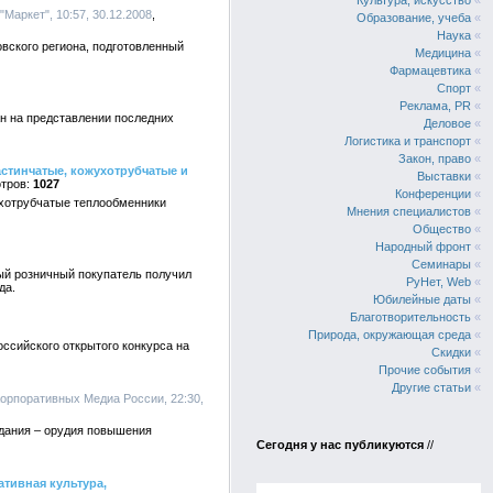
Культура, искусство
«
Маркет", 10:57, 30.12.2008
Образование, учеба
«
Наука
«
вского региона, подготовленный
Медицина
«
Фармацевтика
«
Спорт
«
Реклама, PR
«
ан на представлении последних
Деловое
«
Логистика и транспорт
«
Закон, право
«
стинчатые, кожухотрубчатые и
Выставки
«
1027
Конференции
«
ухотрубчатые теплообменники
Мнения специалистов
«
Общество
«
Народный фронт
«
Семинары
«
ый розничный покупатель получил
РуНет, Web
«
да.
Юбилейные даты
«
Благотворительность
«
Природа, окружающая среда
«
ссийского открытого конкурса на
Скидки
«
Прочие события
«
Другие статьи
«
Корпоративных Медиа России, 22:30,
здания – орудия повышения
Сегодня у нас публикуются
//
тивная культура,