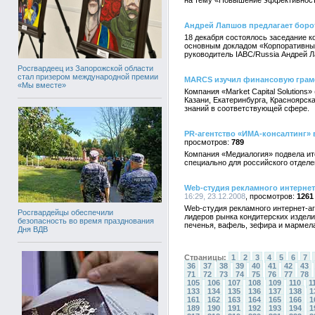
на тему «Повышение эффективности 
Андрей Лапшов предлагает боро
18 декабря состоялось заседание 
основным докладом «Корпоративные
руководитель IABC/Russia Андрей Л
Росгвардеец из Запорожской области
стал призером международной премии
MARCS изучил финансовую грамо
«Мы вместе»
Компания «Market Capital Solution
Казани, Екатеринбурга, Красноярск
знаний в соответствующей сфере.
PR-агентство «ИМА-консалтинг» 
789
Компания «Медиалогия» подвела ит
специально для российского отдел
Web-студия рекламного интернет
16:29, 23.12.2008
1261
Web-студия рекламного интернет-аг
Росгвардейцы обеспечили
лидеров рынка кондитерских издели
безопасность во время празднования
печенья, вафель, зефира и мармел
Дня ВДВ
Страницы:
1
2
3
4
5
6
7
36
37
38
39
40
41
42
43
71
72
73
74
75
76
77
78
105
106
107
108
109
110
1
133
134
135
136
137
138
1
161
162
163
164
165
166
1
189
190
191
192
193
194
1