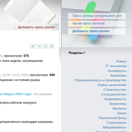
Пресс релизы сегодняшнего дня
Архив пресс-релизов
»
Добавить пресс-релиз
Добавить пресс-релиз
«
‹
›
»
Разделы
//
09
675
я тема недели, посвященная
Новые
«
IT технологии
«
Антивирусы
«
 15:40, 12.01.2009
694
Аналитика
«
вященная состоянию рынка
Промышленность и производство
«
Новые назначения
«
Строительство
«
е Медиа 2009 года»
, Ассоциация
Сотрудничество
«
Недвижимость
«
Всероссийском конкурсе
Энергетика
«
Финансы
«
Банки
«
Пенсионный фонд
«
орпоративного календаря компании,
Страхование
«
Микрофинансы
«