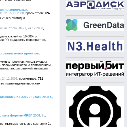
ок пластинчатых,
:22, 25.12.2008
724
0-25,0% ежегодно.
entum Premo, 16:21, 24.12.2008
аче ключей от 10 000-го
али PR-поддержку мероприятия,
о реализуемых проектов,
зуемых проектов, использующих
 любой сложности, с применением
изводства, рисованной анимации.
, 24.12.2008
781
тво и размещение вирусных
нники в России: итоги 2008 г.,
.
стие в форуме MREF 2008
, 2L,
е, стал мастер-класс компании 2L