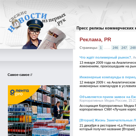
Пресс релизы коммерческих 
Архив пресс-релизов
//
Реклама, PR
Страницы:
1
……
246
247
248
Что ждёт полимерный рынок?
, 
13 января 2009 года на Аналитиче
изменениям, произошедшим на рын
Самое-самое
//
Инженерные компаунды в перио
12 января 2009 г. на Аналитическ
инженерных компаундов в условиях
Объявляется прием заявок на Е
Корпоративных Медиа России, 15:23
Ассоциация Корпоративных Медиа Р
корпоративных СМИ «Лучшее корпор
[Вторая] Жизнь Замечательных Л
21 декабря в ресторане «La Presse
который получил название [Вторая