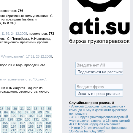
786
еме «Кризисные коммуникации». С
л президент Insiders и
, IR и HR).
 11:59, 24.12.2008
773
вы, С.-Петербурга, Н.Новгорода,
естиционной практики и уровня
ИМА-консалтинг", 17:31, 23.12.2008
бре 2008 года, проведенного
е интернет-агентство "Волекс",
ии «ПК-Ладога» - одного из
 сахарного, овсяного, затяжного
Случайные пресс-релизы //
•
Алексей Ермошин присоединился к
28
29
30
31
32
33
34
35
команде ITKey в должности директора
3
64
65
66
67
68
69
70
по продукту
8
99
100
101
102
103
104
•
«1С-Рарус» унифицировал кадровый
127
128
129
130
131
132
учет и расчет зарплаты 18 предприятий
155
156
157
158
159
160
АО «Первая нерудная компания»
183
184
185
186
187
188
•
Итоги 9-й технической конференции
211
212
213
214
215
216
1C-RarusTechDay 2026