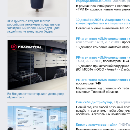
корпоративные СМИ»
, Ассоциаци
В рамках плановой работы Ассоциа
«ТРИ К»: корпоративные коммуника
10 декабря 2008 г. Академия К
«Не думать о каждом шаге»:
кожухотрубчатых и спиральных 
российские инженеры представили
электронный коленный модуль для
Согласно оценке аналитиков АКПР с 
людей после ампутации бедра
PR-агентство «ИМА-консалтинг» 
консалтинг", 14:33, 26.12.2008
16 декабря компания «Амвэй» откры
PR-агентство «ИМА-консалтинг» 
14:33, 26.12.2008
1124
15 декабря при активной поддержк
(ЮНИСЕФ) и ООО «Амвэй» «Улыбка р
PR-агентство «ИМА-консалтинг» 
740
Мероприятия под слоганом «У тебя 
комиссии Тверской области.
Во Владивостоке открылся демоцентр
«Гравитон»
Сам себе дистрибутор
, ТД <Хортиц
Новый год, как любой сезонный пра
позаботиться о том, чтобы обеспеч
обойтись. Алкогольных компаний это
Кризис закручивает гайки
, "НВ-Пр
Все перемены - к лучшему: заказчи