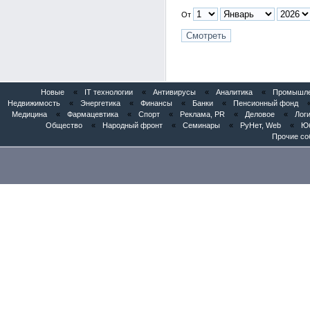
От
Новые
«
IT технологии
«
Антивирусы
«
Аналитика
«
Промышлен
Недвижимость
«
Энергетика
«
Финансы
«
Банки
«
Пенсионный фонд
Медицина
«
Фармацевтика
«
Спорт
«
Реклама, PR
«
Деловое
«
Логи
Общество
«
Народный фронт
«
Семинары
«
РуНет, Web
«
Юб
Прочие со