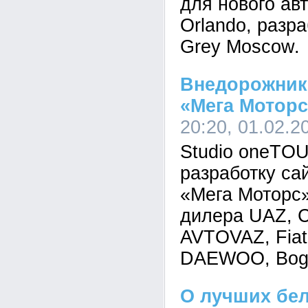
для нового ав
Orlando, разр
Grey Moscow.
Внедорожник
«Мега Моторс
20:20, 01.02.2
Studio oneTO
разработку са
«Мега Моторс»
дилера UAZ, C
AVTOVAZ, Fiat
DAEWOO, Bog
О лучших бел