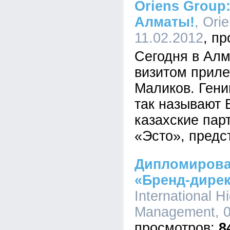
Oriens Group:
Алматы!
, Ori
11.02.2012
Сегодня в Ал
визитом прил
Маликов. Гени
так называют 
казахские пар
«Эсто», предс
Дипломирова
«Бренд-дирек
International H
Management, 0
8