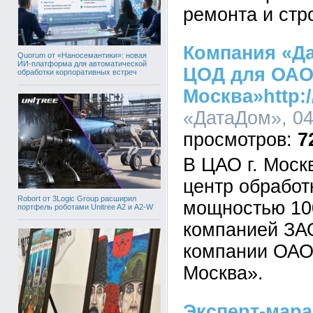
ремонта и стр
Компания «Д
Quorum от «Наносемантики»: новая
ИИ-платформа для автоматической
ЦОД для ОАО
обработки корпоративных встреч
Москва»http:/
«ДатаДом», 04
7
В ЦАО г. Моск
центр обработ
Robort от 3Logic Group расширил
мощностью 10
портфель роботами Unitree A2 и A2-W
компанией ЗА
компании ОАО
Москва».
Эксперт-мара