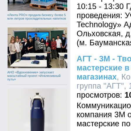
10:15 - 13:30 
проведения: У
«Лента PRO» продала бизнесу более 5
млн литров прохладительных напитков
Technology» А
Ольховская, д.
(м. Бауманска
АГТ - 3М - Тв
мастерские в
АНО «Вдохновение» запускает
магазинах
, К
масштабный проект «Инклюзивный
путь»
группа "АГТ", 
1
Коммуникацион
компания 3М о
мастерские по