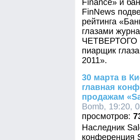
Finance» и ба
FinNews подв
рейтинга «Бан
глазами журна
ЧЕТВЕРТОГО р
пиарщик глаза
2011».
30 марта в К
главная конф
продажам «S
Bomb, 19:20, 
7
Наследник Sal
конференция S