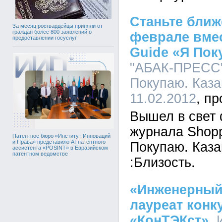
Станьте ближе
За месяц росгвардейцы приняли от
граждан более 800 заявлений о
феврале вмес
предоставлении госуслуг
Guide «Я Пок
"АБАК-ПРЕСС"
Покупаю. Казан
11.02.2012
Вышел в свет
журнала Shopp
Патентное бюро «Институт Инноваций
и Права» представило AI-патентного
Покупаю. Каза
ассистента «POSINT» в Евразийском
патентном ведомстве
:Близость.
«Инженерный
лауреат конк
«КонТЭКст»
,