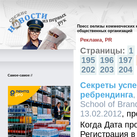
Пресс релизы коммерческих 
Архив пресс-релизов
//
общественных организаций
Реклама, PR
Страницы:
1
195
196
197
202
203
204
Самое-самое
//
Секреты усп
ребрендинга
,
School of Bran
13.02.2012
Когда Дата пр
Регистрация в 