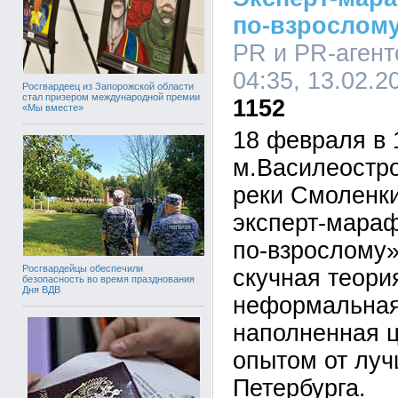
по-взрослом
PR и PR-агент
04:35, 13.02.2
Росгвардеец из Запорожской области
стал призером международной премии
1152
«Мы вместе»
18 февраля в 
м.Василеостр
реки Смоленки
эксперт-мараф
по-взрослому»
Росгвардейцы обеспечили
скучная теория
безопасность во время празднования
Дня ВДВ
неформальная
наполненная 
опытом от лу
Петербурга.