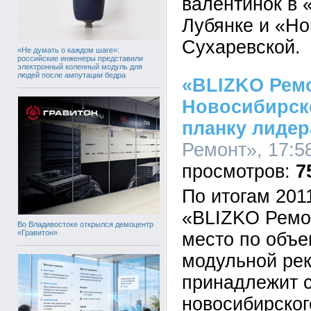
валентинок в 
Лубянке и «Н
Сухаревской.
«Не думать о каждом шаге»:
российские инженеры представили
электронный коленный модуль для
людей после ампутации бедра
«BLIZKO Рем
Новосибирск
планку лидер
Ремонт», 17:58
7
По итогам 201
«BLIZKO Ремо
Во Владивостоке открылся демоцентр
«Гравитон»
место по объ
модульной рек
принадлежит 
новосибирског