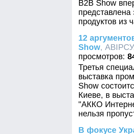
B2B Show впе
представлена 
продуктов из 
12 аргументо
Show
, АВІРСУ
8
Третья специ
выставка про
Show состоитс
Киеве, в выст
"АККО Интерн
нельзя пропус
В фокусе Ук