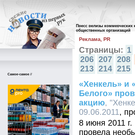
Пресс релизы коммерческих 
Архив пресс-релизов
//
общественных организаций
Реклама, PR
Страницы:
1
206
207
208
213
214
215
Самое-самое
//
«Хенкель» и 
Белого» про
акцию
, "Хенке
09.06.2011
8 июня 2011 г
провела необ