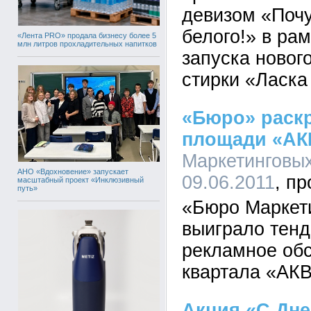
девизом «Поч
белого!» в ра
«Лента PRO» продала бизнесу более 5
млн литров прохладительных напитков
запуска новог
стирки «Ласка
«Бюро» раск
площади «А
Маркетинговых
АНО «Вдохновение» запускает
09.06.2011
масштабный проект «Инклюзивный
путь»
«Бюро Маркет
выиграло тенд
рекламное об
квартала «АК
Акция «С Дне