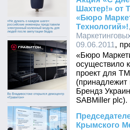
Шахтер!» от 
«Бюро Марке
«Не думать о каждом шаге»:
Технологий»!
российские инженеры представили
электронный коленный модуль для
людей после ампутации бедра
Маркетинговых
09.06.2011
«Бюро Маркет
осуществило 
проект для Т
(принадлежит
Брендз Украи
Во Владивостоке открылся демоцентр
«Гравитон»
SABMiller plc).
Председател
Крымского М