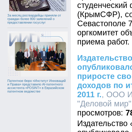
студенческий
(КрымСФР), со
За месяц росгвардейцы приняли от
граждан более 800 заявлений о
Севастополе 7-
предоставлении госуслуг
оргкомитет об
приема работ.
Издательств
опубликовал
приросте св
Патентное бюро «Институт Инноваций
доходов по и
и Права» представило AI-патентного
ассистента «POSINT» в Евразийском
патентном ведомстве
2011 г.
, ООО И
"Деловой мир",
7
Издательство