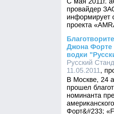
С мая 2011г. а
провайдер ЗА
информирует о
проекта «AMRA
Благотворит
Джона Форте
водки "Русск
Русский Станд
11.05.2011
В Москве, 24 
прошел благот
номинанта пр
американског
Форт&#233; «F