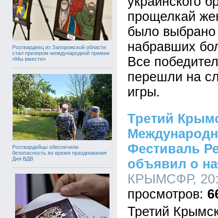
украинского 
прощелкай жен
было выбрано
набравших бол
Росгвардеец из Запорожской области
стал призером международной премии
Все победител
«Мы вместе»
перешли на с
игры.
Третий Крым
Международн
Фестиваль Р
Росгвардейцы обеспечили
безопасность во время празднования
Дня ВДВ
объявил о на
КРЫМСФР, 20:0
6
Третий Крымс