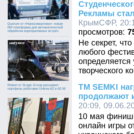
Студенческо
Рекламы ста
КрымСФР, 20:1
Quorum от «Наносемантики»: новая
ИИ-платформа для автоматической
7
обработки корпоративных встреч
Не секрет, чт
любого фести
определяется 
творческого ко
ТМ SEMKI на
Robort от 3Logic Group расширил
портфель роботами Unitree A2 и A2-W
продолжают 
20:09, 09.06.2
10 мая финиш
онлайн игры о