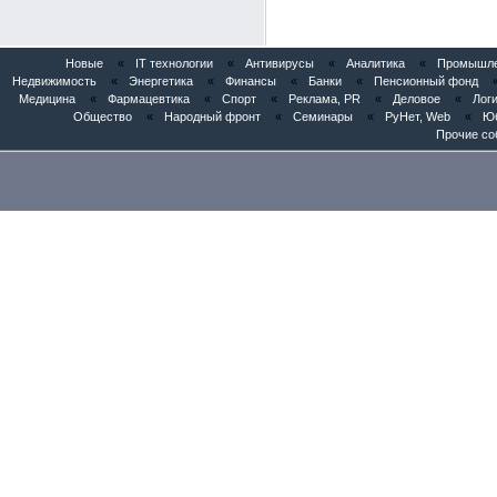
Новые
«
IT технологии
«
Антивирусы
«
Аналитика
«
Промышлен
Недвижимость
«
Энергетика
«
Финансы
«
Банки
«
Пенсионный фонд
Медицина
«
Фармацевтика
«
Спорт
«
Реклама, PR
«
Деловое
«
Логи
Общество
«
Народный фронт
«
Семинары
«
РуНет, Web
«
Юб
Прочие со