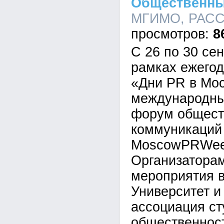
Общественны
МГИМО, РАССО,
8
С 26 по 30 сен
рамках ежегод
«Дни PR в Мос
международн
форум общест
коммуникаций
MoscowPRWee
Организатора
мероприятия 
Университет и
ассоциация ст
общественнос