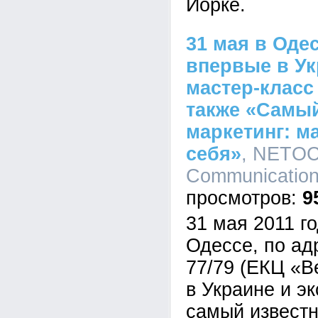
Йорке.
31 мая в Оде
впервые в Ук
мастер-класс 
также «Самы
маркетинг: м
себя»
, NETO
Communications
9
31 мая 2011 го
Одессе, по ад
77/79 (ЕКЦ «B
в Украине и э
самый известн