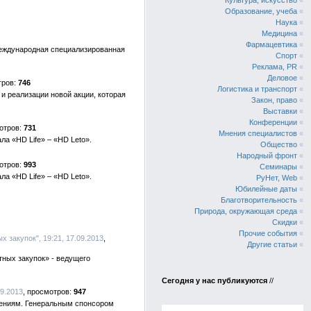
Культура, искусство
«
Образование, учеба
«
Наука
«
Медицина
«
Фармацевтика
«
международная специализированная
Спорт
«
Реклама, PR
«
Деловое
«
746
Логистика и транспорт
«
 и реализации новой акции, которая
Закон, право
«
Выставки
«
Конференции
«
731
Мнения специалистов
«
а «HD Life» – «HD Leto».
Общество
«
Народный фронт
«
993
Семинары
«
а «HD Life» – «HD Leto».
РуНет, Web
«
Юбилейные даты
«
Благотворительность
«
Природа, окружающая среда
«
Скидки
«
Прочие события
«
х закупок", 19:21, 17.09.2013
Другие статьи
«
ных закупок» - ведущего
Сегодня у нас публикуются
//
09.2013
947
рениям. Генеральным спонсором