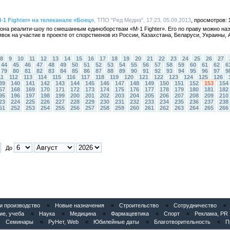
-1 Fighter» на телеканале «Боец»
, ТПО "Ред Медиа", 17:23, 05.09.2013
езона реалити-шоу по смешанным единоборствам «М-1 Fighter». Его по праву можно на
явок на участие в проекте от спорстменов из России, Казахстана, Беларуси, Украины,
8
9
10
11
12
13
14
15
16
17
18
19
20
21
22
23
24
25
26
27
44
45
46
47
48
49
50
51
52
53
54
55
56
57
58
59
60
61
62
6
79
80
81
82
83
84
85
86
87
88
89
90
91
92
93
94
95
96
97
9
11
112
113
114
115
116
117
118
119
120
121
122
123
124
125
126
39
140
141
142
143
144
145
146
147
148
149
150
151
152
153
154
67
168
169
170
171
172
173
174
175
176
177
178
179
180
181
182
95
196
197
198
199
200
201
202
203
204
205
206
207
208
209
210
23
224
225
226
227
228
229
230
231
232
233
234
235
236
237
238
51
252
253
254
255
256
257
258
259
260
261
262
263
264
265
266
До
 производство
«
Новые назначения
«
Строительство
«
Сотрудничество
«
ие, учеба
«
Наука
«
Медицина
«
Фармацевтика
«
Спорт
«
Реклама, PR
«
Семинары
«
РуНет, Web
«
Юбилейные даты
«
Благотворительность
«
П