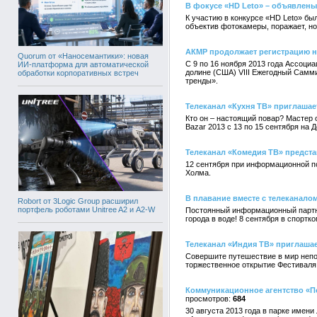
В фокусе «HD Leto» – объявлены
К участию в конкурсе «HD Leto» бы
объектив фотокамеры, поражает, но
АКМР продолжает регистрацию н
Quorum от «Наносемантики»: новая
С 9 по 16 ноября 2013 года Ассоц
ИИ-платформа для автоматической
долине (США) VIII Ежегодный Самм
обработки корпоративных встреч
тренды».
Телеканал «Кухня ТВ» приглашае
Кто он – настоящий повар? Мастер 
Bazar 2013 с 13 по 15 сентября на
Телеканал «Комедия ТВ» предста
12 сентября при информационной п
Холма.
В плавание вместе с телеканало
Robort от 3Logic Group расширил
портфель роботами Unitree A2 и A2-W
Постоянный информационный партне
города в воде! 8 сентября в спортк
Телеканал «Индия ТВ» приглашае
Совершите путешествие в мир непо
торжественное открытие Фестиваля 
Коммуникационное агентство «П
684
30 августа 2013 года в парке имен