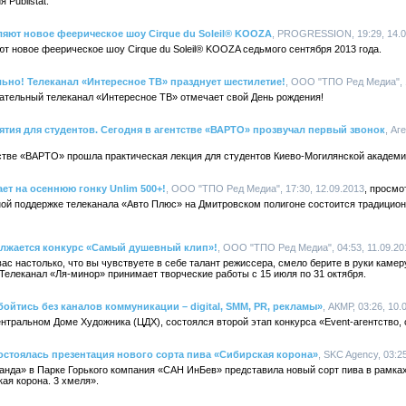
 Publistat.
ляют новое феерическое шоу Cirque du Soleil® KOOZA
, PROGRESSION, 19:29, 14.0
т новое феерическое шоу Cirque du Soleil® KOOZA седьмого сентября 2013 года.
льно! Телеканал «Интересное ТВ» празднует шестилетие!
, ООО "ТПО Ред Медиа", 1
вательный телеканал «Интересное ТВ» отмечает свой День рождения!
ятия для студентов. Сегодня в агентстве «ВАРТО» прозвучал первый звонок
, Аг
стве «ВАРТО» прошла практическая лекция для студентов Киево-Могилянской академи
ет на осеннюю гонку Unlim 500+!
, ООО "ТПО Ред Медиа", 17:30, 12.09.2013
ой поддержке телеканала «Авто Плюс» на Дмитровском полигоне состоится традицион
олжается конкурс «Самый душевный клип»!
, ООО "ТПО Ред Медиа", 04:53, 11.09.20
с настолько, что вы чувствуете в себе талант режиссера, смело берите в руки камеру
елеканал «Ля-минор» принимает творческие работы с 15 июля по 31 октября.
бойтись без каналов коммуникации – digital, SMM, PR, рекламы»
, АКМР, 03:26, 10.
Центральном Доме Художника (ЦДХ), состоялся второй этап конкурса «Event-агентство
Состоялась презентация нового сорта пива «Сибирская корона»
, SKC Agency, 03:2
еранда» в Парке Горького компания «САН ИнБев» представила новый сорт пива в рамка
ая корона. 3 хмеля».