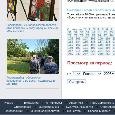
«Автолокатор» (www.autolocator.ru).
Смотрите 3 сезон реалити-шоу «М
7 сентября в 20.00 – премьера 3 с
«Боец» получил несколько сотен за
Росгвардеец из Запорожской области
стал призером международной премии
Страницы:
1
2
3
4
5
6
7
«Мы вместе»
36
37
38
39
40
41
42
43
71
72
73
74
75
76
77
78
105
106
107
108
109
110
1
133
134
135
136
137
138
1
161
162
163
164
165
166
1
189
190
191
192
193
194
1
217
218
219
220
221
222
2
245
246
247
248
249
250
2
Просмотр за период:
От
Росгвардейцы обеспечили
безопасность во время празднования
Дня ВДВ
Новые
«
IT технологии
«
Антивирусы
«
Аналитика
«
Промышленность и
Страхование
«
Микрофинансы
«
Культура, искусство
«
Образован
Конференции
«
Мнения специалистов
«
Общество
«
Народный фронт