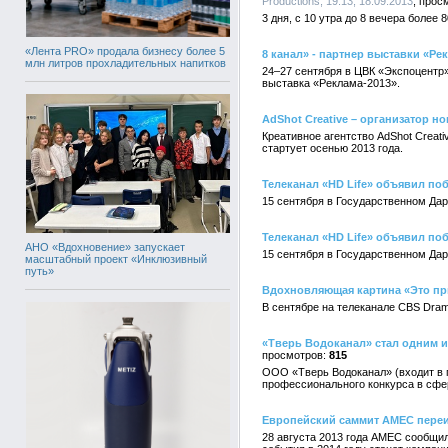
Productions, 19:13, 18.09.2013
3 дня, с 10 утра до 8 вечера более
«Лента PRO» продала бизнесу более 5
8 канал» - партнер выставки «Ре
млн литров прохладительных напитков
24–27 сентября в ЦВК «Экспоцентр
выставка «Реклама-2013».
AdShot Creative – организатор 
Креативное агентство AdShot Creati
стартует осенью 2013 года.
Телеканал «HD Life» объявил по
15 сентября в Государственном Дар
Телеканал «HD Life» объявил по
АНО «Вдохновение» запускает
15 сентября в Государственном Дар
масштабный проект «Инклюзивный
путь»
Вдохновляющая картина «Это пр
В сентябре на телеканале CBS Dram
«Тверь Водоканал» стал одним 
815
ООО «Тверь Водоканал» (входит в 
профессионального конкурса в сфе
Европейский саммит АМЕС пере
28 августа 2013 года АМЕС сообщ