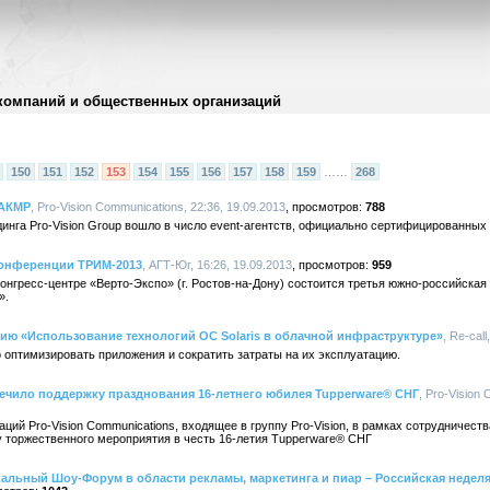
компаний и общественных организаций
150
151
152
153
154
155
156
157
158
159
……
268
 АКМР
, Pro-Vision Communications, 22:36, 19.09.2013
788
динга Pro-Vision Group вошло в число event-агентств, официально сертифицированны
онференции ТРИМ-2013
, АГТ-Юг, 16:26, 19.09.2013
959
 конгресс-центре «Верто-Экспо» (г. Ростов-на-Дону) состоится третья южно-российска
».
цию «Использование технологий ОС Solaris в облачной инфраструктуре»
, Re-call
оптимизировать приложения и сократить затраты на их эксплуатацию.
печило поддержку празднования 16-летнего юбилея Tupperware® СНГ
, Pro-Vision
ций Pro-Vision Communications, входящее в группу Pro-Vision, в рамках сотрудничест
 торжественного мероприятия в честь 16-летия Tupperware® СНГ
икальный Шоу-Форум в области рекламы, маркетинга и пиар – Российская недел