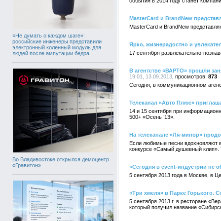
события в 2014 году станет компания
MasterCard и BrandNew представ
MasterCard и BrandNew представляю
«Не думать о каждом шаге»:
российские инженеры представили
Ярко, жизнерадостно и увлекате
электронный коленный модуль для
17 сентября развлекательно-позна
людей после ампутации бедра
В агентстве «ВАРТО» прошли зан
19:01, 13.09.2013
873
Сегодня, в коммуникационном аген
Телеканал «Авто Плюс» приглаша
14 и 15 сентября при информационн
500+ «Осень ’13».
На телеканале «Ля-минор» прод
Если любимые песни вдохновляют ва
конкурсе «Самый душевный клип». Т
Во Владивостоке открылся демоцентр
«Гравитон»
«Сегодня в event-индустрии не о
5 сентября 2013 года в Москве, в 
«Три хмеля» в Парке Горького. 
5 сентября 2013 г. в ресторане «В
который получил название «Сибирск