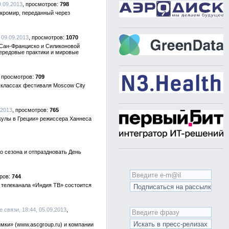
9.09.2013
798
акромир, переданный через
, 09.09.2013
1070
 Сан-Франциско и Силиконовой
ередовые практики и мировые
709
-классах фестиваля Moscow Сity
.2013
765
кулы в Греции» режиссера Ханнеса
 сезона и отпраздновать День
744
 телеканала «Индия ТВ» состоится
 связи, 18:44, 05.09.2013
имки» (www.ascgroup.ru) и компании