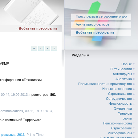
Пресс релизы сегодняшнего дня
Архив пресс-релизов
»
Добавить пресс-релиз
Добавить пресс-релиз
«
‹
›
»
Разделы
//
х АКМР
Новые
«
IT технологии
«
Антивирусы
«
Аналитика
«
я конференция «Технологии
Промышленность и производство
«
Новые назначения
«
Строительство
«
, 00:44, 19.09.2013
861
Сотрудничество
«
Недвижимость
«
Энергетика
«
 Communications, 00:36, 19.09.2013
Финансы
«
Банки
«
ва с компанией Tupperware
Пенсионный фонд
«
Страхование
«
Микрофинансы
«
я рекламы 2013
, Prime Time