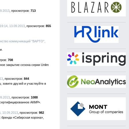
9.2013
713
9:14, 13.09.2013
855
енство коммуникаций "ВАРТО",
и.
708
ное закрытие сезона серии Unlim
13
844
, зовите друзей и участвуйте в
09.2013
1088
, сертифицированное АКМР».
5, 10.09.2013
982
х бренда «Сибирская корона»,