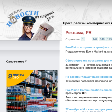
Пресс релизы коммерческих 
Архив пресс-релизов
//
Реклама, PR
Страницы:
1
……
147
148
149
Pro-Vision получило сертификат
Подразделение Event Marketing хол
Сформирована программа для к
Самое-самое
//
31 октября — 1 ноября 2013 года в
регионального интернет-маркетинга
Re-call приглашает на конферен
Технологии позволяют максимально 
Pro-Vision Communications обес
891
Агентство маркетинговых коммуника
обеспечило комплексную поддержку
27 ноября в Москве стартует ун