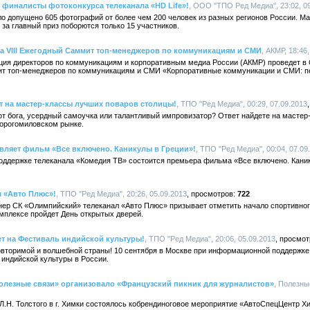
 финалисты фотоконкурса телеканала «HD Life»!
, ООО "ТПО Ред Медиа", 23:02, 0
ло допущено 605 фотографий от более чем 200 человек из разных регионов России. М
 за главный приз поборются только 15 участников.
а VIII Ежегодный Саммит топ-менеджеров по коммуникациям и СМИ
, АКМР, 18:46
иация директоров по коммуникациям и корпоративным медиа России (АКМР) проведет в
ит топ-менеджеров по коммуникациям и СМИ «Корпоративные коммуникации и СМИ: п
т на мастер-классы лучших поваров столицы!
, ТПО "Ред Медиа", 00:29, 07.09.2013
от бога, усердный самоучка или талантливый импровизатор? Ответ найдете на мастер
 Дорогомиловском рынке.
вляет фильм «Все включено. Каникулы в Греции»!
, ТПО "Ред Медиа", 00:04, 07.09
оддержке телеканала «Комедия ТВ» состоится премьера фильма «Все включено. Кани
м «Авто Плюс»!
, ТПО "Ред Медиа", 20:26, 05.09.2013
722
р СК «Олимпийский» телеканал «Авто Плюс» призывает отметить начало спортивного
омплексе пройдет День открытых дверей.
т на Фестиваль индийской культуры!
, ТПО "Ред Медиа", 20:06, 05.09.2013
вторимой и волшебной страны! 10 сентября в Москве при информационной поддержке
индийской культуры в России.
олезные связи» организовало «Французский пикник для журналистов»
, Полезные
и Л.Н. Толстого в г. Химки состоялось кобрендиноговое мероприятие «АвтоСпецЦентр Х