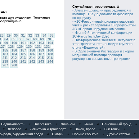
Случайные пресс-релизы //
•
Алексей Ермошин присоединился к
1440
команде ITKey в должности директора
звать долгожданным. Телеканал
по продукту
 Азербайджана.
•
«1С-Рарус» унифицировал кадровый
учет и расчет зарплаты 18 предприятий
АО «Первая нерудная компания»
•
Итоги 9-й технической конференции
28
29
30
31
32
33
34
35
1C-RarusTechDay 2026
3
64
65
66
67
68
69
70
•
Платформенная занятость вступает в
8
99
100
101
102
103
104
этап зрелости: пять выводов круглого
127
128
129
130
131
132
стола «Ведомостей»
155
156
157
158
159
160
•
В Орле экипажи Росгвардии и скорой
183
184
185
186
187
188
медицинской помощи проводят
211
212
213
214
215
216
регулярные совместные тренировки
239
240
241
242
243
244
267
268
Недвижимость
«
Энергетика
«
Финансы
«
Банки
«
Пенсионный фонд
«
«
Деловое
«
Логистика и транспорт
«
Закон, право
«
Выставки
«
рирода, окружающая среда
«
Скидки
«
Прочие события
«
Другие статьи
«