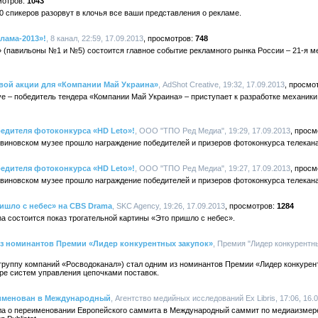
1043
 80 спикеров разорвут в клочья все ваши представления о рекламе.
клама-2013»!
, 8 канал, 22:59, 17.09.2013
748
» (павильоны №1 и №5) состоится главное событие рекламного рынка России – 21-я 
новой акции для «Компании Май Украина»
, AdShot Creative, 19:32, 17.09.2013
ve – победитель тендера «Компании Май Украина» – приступает к разработке механики
бедителя фотоконкурса «HD Leto»!
, ООО "ТПО Ред Медиа", 19:29, 17.09.2013
виновском музее прошло награждение победителей и призеров фотоконкурса телеканал
бедителя фотоконкурса «HD Leto»!
, ООО "ТПО Ред Медиа", 19:27, 17.09.2013
виновском музее прошло награждение победителей и призеров фотоконкурса телеканал
ишло с небес» на CBS Drama
, SKC Agency, 19:26, 17.09.2013
1284
a состоится показ трогательной картины «Это пришло с небес».
из номинантов Премии «Лидер конкурентных закупок»
, Премия "Лидер конкурентны
группу компаний «Росводоканал») стал одним из номинантов Премии «Лидер конкурент
ре систем управления цепочками поставок.
именован в Международный
, Агентство медийных исследований Ex Libris, 17:06, 16.
ила о переименовании Европейского саммита в Международный саммит по медиаизме