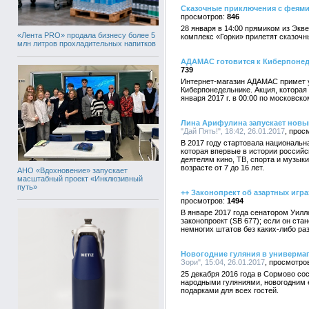
Сказочные приключения с феями
846
28 января в 14:00 прямиком из Экв
«Лента PRO» продала бизнесу более 5
комплекс «Горки» прилетят сказочн
млн литров прохладительных напитков
АДАМАС готовится к Киберпоне
739
Интернет-магазин АДАМАС примет у
Киберпонедельнике. Акция, которая 
января 2017 г. в 00:00 по московск
Лина Арифулина запускает новый
"Дай Пять!", 18:42, 26.01.2017
В 2017 году стартовала национальн
которая впервые в истории росси
деятелям кино, ТВ, спорта и музык
возрасте от 7 до 16 лет.
АНО «Вдохновение» запускает
масштабный проект «Инклюзивный
путь»
++ Законопрект об азартных игра
1494
В январе 2017 года сенатором Уил
законопроект (SB 677); если он ста
немногих штатов без каких-либо ра
Новогодние гуляния в универма
Зори", 15:04, 26.01.2017
25 декабря 2016 года в Сормово с
народными гуляниями, новогодним 
подарками для всех гостей.