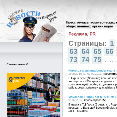
Пресс релизы коммерческих 
Архив пресс-релизов
//
общественных организаций
Реклама, PR
Страницы:
1
63
64
65
66
73
74
75
…
Самое-самое
//
Команда агентства Louder стала п
Louder, 10:41, 02.02.2017
В Куршевеле (Франция) прошла преми
экспертов из 35 стран и подвела ит
коммуникаций Louder, входящее в р
кейса, реализованных для adidas в
МамаслетНН пройдет в Нижнем 5 
01.02.2017
658
5 марта в ТЦ Ганза (3 этаж, ул. Роди
проходить Большой Весенний Мам
Дню – 8 марта.