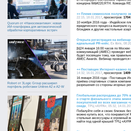
концерна W&#220;RTH. Команда RE
++ Племя семинолов получило э
22:15, 18.01.2017
1704
10 ноября 2016 года - Индейское п
Quorum от «Наносемантики»: новая
юридического процесса выиграло су
ИИ-платформа для автоматической
блэкджек и другие настольные азарт
обработки корпоративных встреч
Открыта регистрация на вебинар
идеальный PR-кейс
, Ex libris, 08:
[b]24 января 16:00 часов по Москв
коммуникаций (AMEC) проведет веби
будет посвящен тому, как правиль
AMEC Awards. Вебинар проводится б
++ Поставщик Интернет-казино 
14:32, 16.01.2017
1409
16 января 2016 года - Поставщик И
приёма спортивных ставок компани
Robort от 3Logic Group расширил
разрешения со стороны игорных ре
портфель роботами Unitree A2 и A2-W
Глобальная распродажа до 70% в
о старте финального этапа зимн
покупателей во всех магазинах 
скидк
, ТРЦ «АУРА», 05:32, 14.01.20
Побалуйте себя и своих близких б
можно купить все, что понравится!
стильные аксессуары и огромный вы
найти под одной крышей ТРЦ «АУРА