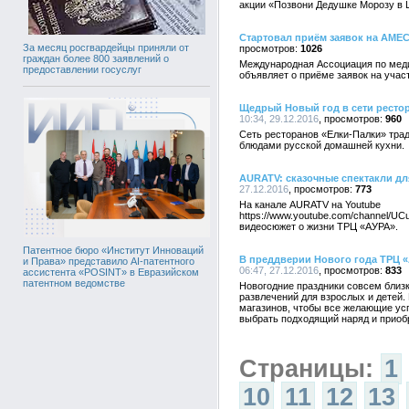
акции «Позвони Дедушке Морозу в
Стартовал приём заявок на AME
За месяц росгвардейцы приняли от
1026
граждан более 800 заявлений о
Международная Ассоциация по мед
предоставлении госуслуг
объявляет о приёме заявок на уча
Щедрый Новый год в сети ресто
10:34, 29.12.2016
960
Сеть ресторанов «Елки-Палки» трад
блюдами русской домашней кухни.
AURATV: сказочные спектакли дл
27.12.2016
773
На канале AURATV на Youtube
https://www.youtube.com/channel/
видеосюжет о жизни ТРЦ «АУРА».
Патентное бюро «Институт Инноваций
В преддверии Нового года ТРЦ 
и Права» представило AI-патентного
06:47, 27.12.2016
833
ассистента «POSINT» в Евразийском
патентном ведомстве
Новогодние праздники совсем близ
развлечений для взрослых и детей.
магазинов, чтобы все желающие усп
выбрать подходящий наряд и приобр
Страницы:
1
10
11
12
13