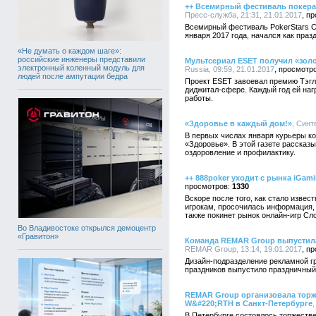
++ Всемирный фестиваль покера 
Пресс-служба, 21:31, 21.01.2017
Всемирный фестиваль PokerStars C
января 2017 года, начался как праз
«Не думать о каждом шаге»:
российские инженеры представили
Мультсериал ESET получил «золо
электронный коленный модуль для
Russia, 09:59, 21.01.2017
людей после ампутации бедра
Проект ESET завоевал премию Тэгл
диджитал-сфере. Каждый год ей на
работы.
«Здоровье в каждый дом!»
, Синт
В первых числах января курьеры к
«Здоровье». В этой газете рассказ
оздоровление и профилактику.
++ 888poker уходит с рынка iGa
1330
Вскоре после того, как стало извес
игрокам, просочилась информация, 
также покинет рынок онлайн-игр Сл
Во Владивостоке открылся демоцентр
«Гравитон»
Команда REMAR Group выпустила
REMAR Group, 13:14, 19.01.2017
Дизайн-подразделение рекламной г
праздников выпустило праздничный
REMAR Group организовала торж
W&#220;RTH в Санкт-Петербурге
В Петербурге состоялось торжестве