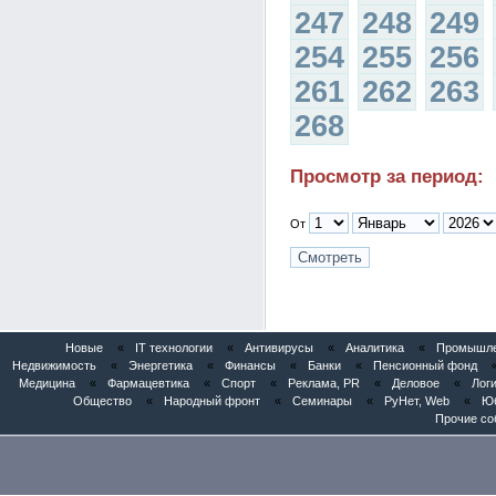
247
248
249
254
255
256
261
262
263
268
Просмотр за период:
От
Новые
«
IT технологии
«
Антивирусы
«
Аналитика
«
Промышлен
Недвижимость
«
Энергетика
«
Финансы
«
Банки
«
Пенсионный фонд
Медицина
«
Фармацевтика
«
Спорт
«
Реклама, PR
«
Деловое
«
Логи
Общество
«
Народный фронт
«
Семинары
«
РуНет, Web
«
Юб
Прочие со