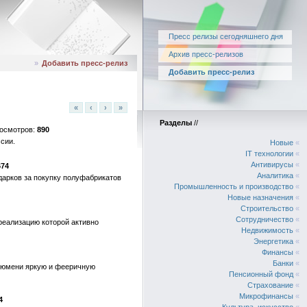
Пресс релизы сегодняшнего дня
Архив пресс-релизов
»
Добавить пресс-релиз
Добавить пресс-релиз
«
‹
›
»
Разделы
//
890
сии.
Новые
«
IT технологии
«
Антивирусы
«
674
Аналитика
«
дарков за покупку полуфабрикатов
Промышленность и производство
«
Новые назначения
«
Строительство
«
Сотрудничество
«
 реализацию которой активно
Недвижимость
«
Энергетика
«
Финансы
«
Банки
«
. Тюмени яркую и фееричную
Пенсионный фонд
«
Страхование
«
Микрофинансы
«
4