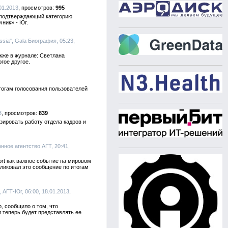
.01.2013
995
 подтверждающий категорию
ник» - Юг.
ssia", Gala Биография, 05:23,
кже в журнале: Светлана
гое другое.
тогам голосования пользователей
3
839
зировать работу отдела кадров и
нное агентство АГТ, 20:41,
rt как важное событие на мировом
ликовал это сообщение по итогам
, АГТ-Юг, 06:00, 18.01.2013
, сообщило о том, что
 теперь будет представлять ее