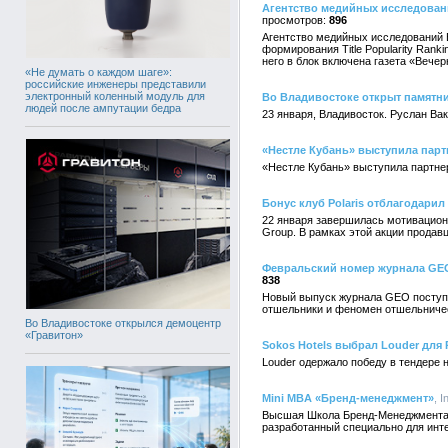
Агентство медийных исследовани
896
Агентство медийных исследований Ex
формирования Title Popularity Ran
него в блок включена газета «Вече
«Не думать о каждом шаге»:
российские инженеры представили
электронный коленный модуль для
Во Владивостоке открыт памятн
людей после ампутации бедра
23 января, Владивосток. Руслан Ва
«Нестле Кубань» выступила пар
«Нестле Кубань» выступила партне
Бонус клуб Polaris отблагодарил
22 января завершилась мотивационн
Group. В рамках этой акции продав
Февральский номер журнала GEO 
838
Новый выпуск журнала GEO поступил
отшельники и феномен отшельничес
Во Владивостоке открылся демоцентр
«Гравитон»
Sokos Hotels выбрал Louder для
Louder одержало победу в тендере 
Mini MBA «Бренд-менеджмент»
, 
Высшая Школа Бренд-Менеджмента, с
разработанный специально для инте