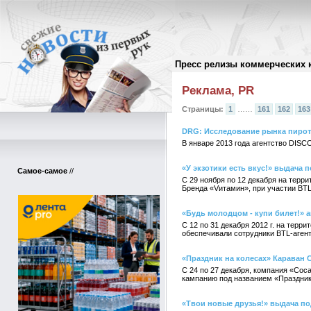
Пресс релизы коммерческих 
Архив пресс-релизов
//
Реклама, PR
Страницы:
1
……
161
162
163
DRG: Исследование рынка пирот
В январе 2013 года агентство DIS
«У экзотики есть вкус!» выдача 
Самое-самое
//
С 29 ноября по 12 декабря на терр
Бренда «Vитамин», при участии BTL а
«Будь молодцом - купи билет!» 
С 12 по 31 декабря 2012 г. на терр
обеспечивали сотрудники BTL-агентс
«Праздник на колесах» Караван 
С 24 по 27 декабря, компания «Coca
кампанию под названием «Праздник
«Твои новые друзья!» выдача под