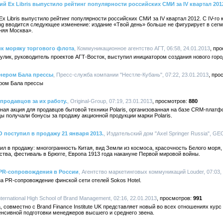
й Ex Libris выпустило рейтинг популярности российских СМИ за IV квартал 201
 Libris выпустило рейтинг популярности российских СМИ за IV квартал 2012. С IV-го 
king вводится следующее изменение: издание «Твой день» больше не фигурирует в сег
рняя Москва».
ик моряку торгового флота
, Коммуникационное агентство АГТ, 06:58, 24.01.2013
кулик, руководитель проектов АГТ-Восток, выступил инициатором создания нового горо
тнером Бала прессы
, Пресс-служба компании "Нестле-Кубань", 07:22, 23.01.2013
ром Бала прессы
 продавцов за их работу.
, Original-Group, 07:19, 23.01.2013
880
ая акция для продавцов бытовой техники Polaris, организованная на базе СRM-платфор
цы получали бонусы за продажу акционной продукции марки Polaris.
поступил в продажу 21 января 2013.
, Издательский дом "Axel Springer Russia", GEO
 в продажу: многогранность Китая, вид Земли из космоса, красочность Белого моря,
тва, фестиваль в Брюгге, Европа 1913 года накануне Первой мировой войны.
 PR-сопровождения в России
, Агентство маркетинговых коммуникаций Louder, 07:03,
на PR-сопровождение финской сети отелей Sokos Hotel.
International High School of Brand Management, 02:16, 22.01.2013
991
овместно с Brand Finance Institute UK представляет новый во всех отношениях курс
нсивной подготовки менеджеров высшего и среднего звена.