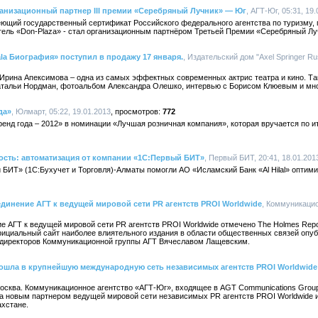
рганизационный партнер III премии «Серебряный Лучник» — Юг
, АГТ-Юг, 05:31, 19
еющий государственный сертификат Российского федерального агентства по туризму,
отель «Don-Plaza» - стал организационным партнёром Третьей Премии «Серебряный Луч
a Биография» поступил в продажу 17 января.
, Издательский дом "Axel Springer Ru
 Ирина Апексимова – одна из самых эффектных современных актрис театра и кино. Та
атальи Нордман, фотоальбом Александра Олешко, интервью с Борисом Клюевым и мно
да»
, Юлмарт, 05:22, 19.01.2013
772
нд года – 2012» в номинации «Лучшая розничная компания», которая вручается по и
сть: автоматизация от компании «1С:Первый БИТ»
, Первый БИТ, 20:41, 18.01.201
ИТ» (1С:Бухучет и Торговля)-Алматы помогли АО «Исламский Банк «Al Hilal» оптими
единение АГТ к ведущей мировой сети PR агентств PROI Worldwide
, Коммуникацио
е АГТ к ведущей мировой сети PR агентств PROI Worldwide отмечено The Holmes Repo
ициальный сайт наиболее влиятельного издания в области общественных связей опуб
 директоров Коммуникационной группы АГТ Вячеславом Лащевским.
ошла в крупнейшую международную сеть независимых агентств PROI Worldwide
Москва. Коммуникационное агентство «АГТ-Юг», входящее в AGT Communications Group
а новым партнером ведущей мировой сети независимых PR агентств PROI Worldwide и
ахстане.