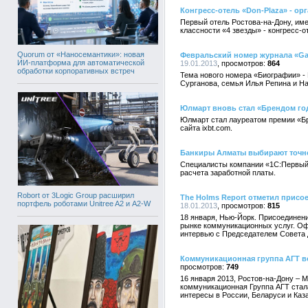
Конгресс-отель «Don-Plaza» - о
Первый отель Ростова-на-Дону, им
классности «4 звезды» - конгресс-
Quorum от «Наносемантики»: новая
Февральский номер журнала «Gal
ИИ-платформа для автоматической
19.01.2013
864
обработки корпоративных встреч
Тема нового номера «Биографии» -
Сурганова, семья Илья Репина и Н
Юлмарт вновь стал «Брендом го
Юлмарт стал лауреатом премии «Бре
сайта ixbt.com.
Банкиры Алматы выбирают точно
Специалисты компании «1С:Первый Б
расчета заработной платы.
Robort от 3Logic Group расширил
The Holms Report отметил присо
портфель роботами Unitree A2 и A2-W
18.01.2013
815
18 января, Нью-Йорк. Присоединени
рынке коммуникационных услуг. Оф
интервью с Председателем Совета
Коммуникационная группа АГТ в
749
16 января 2013, Ростов-на-Дону – 
коммуникационная Группа АГТ стал
интересы в России, Беларуси и Каз