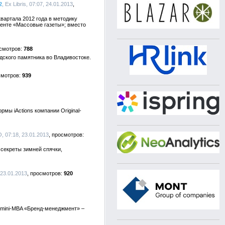
2
, Ex Libris, 07:07, 24.01.2013
квартала 2012 года в методику
менте «Массовые газеты»; вместо
788
дского памятника во Владивостоке.
939
мы iActions компании Original-
, 07:18, 23.01.2013
 секреты зимней спячки,
 23.01.2013
920
 mini-MBA «Бренд-менеджмент» –