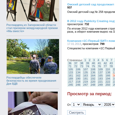
Омский детский сад продолжает
937
Омский детский сад № 258 продолж
В 2012 году Publicity Creating 
732
Росгвардеец из Запорожской области
стал призером международной премии
По итогам 2012 года компания страт
«Мы вместе»
раза, а оборот компании вырос на 
Компания «1С:Первый БИТ» помо
17.01.2013
799
Специалисты компании «1С:Первый
Страницы:
1
2
3
4
5
6
7
36
37
38
39
40
41
42
43
71
72
73
74
75
76
77
78
105
106
107
108
109
110
1
133
134
135
136
137
138
1
161
162
163
164
165
166
1
Росгвардейцы обеспечили
189
190
191
192
193
194
1
безопасность во время празднования
217
218
219
220
221
222
2
Дня ВДВ
245
246
247
248
249
250
2
Просмотр за период:
От