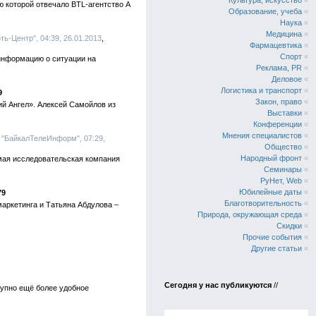
Культура, искусство
«
ю которой отвечало BTL-агентство A
Образование, учеба
«
Наука
«
Медицина
«
ь-Центр", 04:39, 26.01.2013
Фармацевтика
«
Спорт
«
информацию о ситуации на
Реклама, PR
«
Деловое
«
Логистика и транспорт
«
9
Закон, право
«
й Ангел». Алексей Самойлов из
Выставки
«
Конференции
«
Мнения специалистов
«
 "БайкалТелеИнформ", 07:29,
Общество
«
Народный фронт
«
мая исследовательская компания
Семинары
«
РуНет, Web
«
Юбилейные даты
«
79
Благотворительность
«
аркетинга и Татьяна Абдулова –
Природа, окружающая среда
«
Скидки
«
Прочие события
«
Другие статьи
«
Сегодня у нас публикуются
//
тупно ещё более удобное