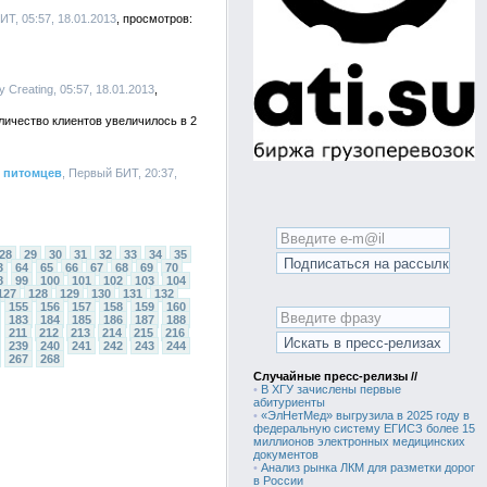
ИТ, 05:57, 18.01.2013
ity Creating, 05:57, 18.01.2013
оличество клиентов увеличилось в 2
х питомцев
, Первый БИТ, 20:37,
28
29
30
31
32
33
34
35
3
64
65
66
67
68
69
70
8
99
100
101
102
103
104
127
128
129
130
131
132
155
156
157
158
159
160
183
184
185
186
187
188
211
212
213
214
215
216
239
240
241
242
243
244
267
268
Случайные пресс-релизы //
•
В ХГУ зачислены первые
абитуриенты
•
«ЭлНетМед» выгрузила в 2025 году в
федеральную систему ЕГИСЗ более 15
миллионов электронных медицинских
документов
•
Анализ рынка ЛКМ для разметки дорог
в России