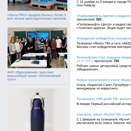
С 16 ноября по 6 января в городе 
One Publicity.
«Лента PRO» продала бизнесу более 5
«Газпромнефть-Центр» и радиос
млн литров прохладительных напитков
925
«Газпромнефть-Центр» и радиостан
столичных дорогах. Акция будет про
Определён победитель конкурса
Телеканал «Много ТВ» и сеть «АКА
Москвы стал победителем викторины
Телеинформ стал лидером медиа-
24.01.2013
756
Рейтинг самых цитируемых средств
«Медиалогия».
АНО «Вдохновение» запускает
масштабный проект «Инклюзивный
путь»
Новые назначения в отеле «Кори
Отель «Коринтия Санкт-Петербург» 
менеджером по маркетингу.
Телеканалу «365 дней ТВ» исполн
В январе Первый российский истор
Смотреть канал «Кухня ТВ» стане
С 1 февраля на телеканале «Кухня 
расписание всех новых показов лю