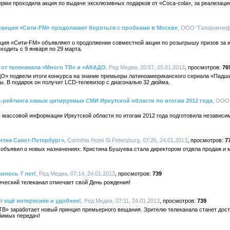
Перми проходила акция по выдаче эксклюзивных подарков от «Coca-cola», за реализаци
танция «Сити-FM» продолжают бороться с пробками в Москве
, ООО "Газпромнефт
ция «Cити-FM» объявляют о продолжении совместной акции по розыгрышу призов за 
ходить с 9 января по 29 марта.
 от телеканала «Много ТВ» и «АКАДО
, Ред Медиа, 20:57, 25.01.2013
76
ДО» подвели итоги конкурса на знание премьеры латиноамериканского сериала «Падши
. В подарок он получит LCD-телевизор с диагональю 32 дюйма.
рейтинга самых цитируемых СМИ Иркутской области по итогам 2012 года
, ООО
 массовой информации Иркутской области по итогам 2012 года подготовила независи
нтия Санкт-Петербург»
, Corinthia Hotel St Petersburg, 07:26, 24.01.2013
7
объявил о новых назначениях: Кристина Бушуева стала директором отдела продаж и м
илось 7 лет!
, Ред Медиа, 07:14, 24.01.2013
739
ический телеканал отмечает свой День рождения!
т ещё интереснее и удобнее!
, Ред Медиа, 07:11, 24.01.2013
739
ТВ» заработает новый принцип премьерного вещания. Зрителю телеканала станет дос
бимых передач!