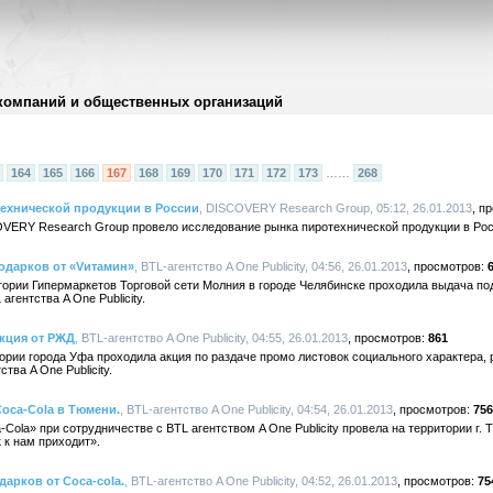
компаний и общественных организаций
164
165
166
167
168
169
170
171
172
173
……
268
ехнической продукции в России
, DISCOVERY Research Group, 05:12, 26.01.2013
COVERY Research Group провело исследование рынка пиротехнической продукции в Рос
подарков от «Vитамин»
, BTL-агентство A One Publicity, 04:56, 26.01.2013
итории Гипермаркетов Торговой сети Молния в городе Челябинске проходила выдача по
гентства A One Publicity.
акция от РЖД
, BTL-агентство A One Publicity, 04:55, 26.01.2013
861
итории города Уфа проходила акция по раздаче промо листовок социального характера,
тва A One Publicity.
Coca-Cola в Тюмени.
, BTL-агентство A One Publicity, 04:54, 26.01.2013
756
-Cola» при сотрудничестве с BTL агентством A One Publicity провела на территории г
 к нам приходит».
арков от Coca-cola.
, BTL-агентство A One Publicity, 04:52, 26.01.2013
75