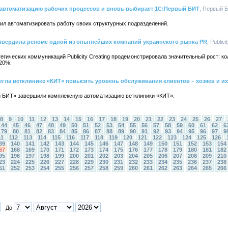
 автоматизацию рабочих процессов и вновь выбирает 1С:Первый БИТ
, Первый Б
ил автоматизировать работу своих структурных подразделений.
подтвердила реноме одной из опытнейших компаний украинского рынка PR
, Public
егических коммуникаций Publicity Creating продемонстрировала значительный рост: к
320%.
гла ветклинике «КИТ» повысить уровень обслуживания клиентов – хозяев и и
 БИТ» завершили комплексную автоматизацию ветклиники «КИТ».
8
9
10
11
12
13
14
15
16
17
18
19
20
21
22
23
24
25
26
27
44
45
46
47
48
49
50
51
52
53
54
55
56
57
58
59
60
61
62
6
79
80
81
82
83
84
85
86
87
88
89
90
91
92
93
94
95
96
97
9
11
112
113
114
115
116
117
118
119
120
121
122
123
124
125
126
39
140
141
142
143
144
145
146
147
148
149
150
151
152
153
154
67
168
169
170
171
172
173
174
175
176
177
178
179
180
181
182
95
196
197
198
199
200
201
202
203
204
205
206
207
208
209
210
23
224
225
226
227
228
229
230
231
232
233
234
235
236
237
238
51
252
253
254
255
256
257
258
259
260
261
262
263
264
265
266
До