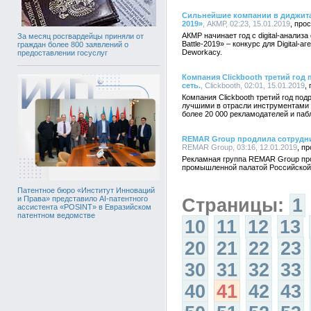
Сильнейшие компании в диджитал с
2019»
, АКМР, 02:23, 15.01.2019
АКМР начинает год с digital-анализа
За месяц росгвардейцы приняли от
Battle-2019» – конкурс для Digital-а
граждан более 800 заявлений о
Deworkacy.
предоставлении госуслуг
Компания Clickbooth третий год
сеть.
, Clickbooth, 02:01, 15.01.2019
Компания Clickbooth третий год по
лучшими в отрасли инструментами
более 20 000 рекламодателей и па
REMAR Group продлила сотрудн
REMAR Group, 03:16, 12.01.2019
Рекламная группа REMAR Group прод
промышленной палатой Российской
Патентное бюро «Институт Инноваций
и Права» представило AI-патентного
Страницы:
1
ассистента «POSINT» в Евразийском
патентном ведомстве
10
11
12
13
20
21
22
23
30
31
32
33
40
41
42
43