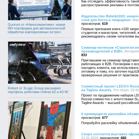
Как отследить эффективность такой
распространение рекламы в почтов
Издательство Rider&#243; начало
слов для босса и пиарщика»
, Мас
619
Quorum от «Наносемантики»: новая
ИИ-платформа для автоматической
Первые признания книга «100 запре
обработки корпоративных встреч
студентов и магистров, читателей, 
рекомендовать своим читателям вы
Семинар-интенсив «Стратегия инт
производителей и B2B»
, Интернет
833
Приглашаем на семинар представит
работающих в B2B. Поговорим о воз
находить клиента, как использовать
оптовику и тому, кто заточен под b
проверенные решения от практиков
Совместный проект LEGO® Russia,
Robort от 3Logic Group расширил
на Tagline Awards
, Pro-Vision, 03:4
портфель роботами Unitree A2 и A2-W
Проект по продвижению наборов L
Russia совместно с агентствами SLA
Tagline Awards – высшей российской
6 преимуществ расклейки объяв
677
Попробуйте расклейку объявлений и
Скоро состоится выставка «Диза
21.01.2019
660