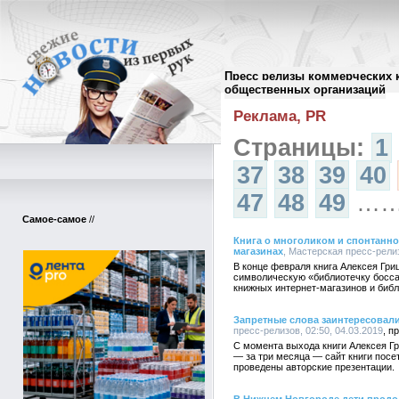
Пресс релизы коммерческих 
Архив пресс-релизов
//
общественных организаций
Реклама, PR
Страницы:
1
37
38
39
40
47
48
49
…
Самое-самое
//
Книга о многоликом и спонтанно
магазинах
, Мастерская пресс-релиз
В конце февраля книга Алексея Гри
символическую «библиотечку босса
книжных интернет-магазинов и библ
Запретные слова заинтересовали 
пресс-релизов, 02:50, 04.03.2019
С момента выхода книги Алексея Гр
— за три месяца — сайт книги посе
проведены авторские презентации.