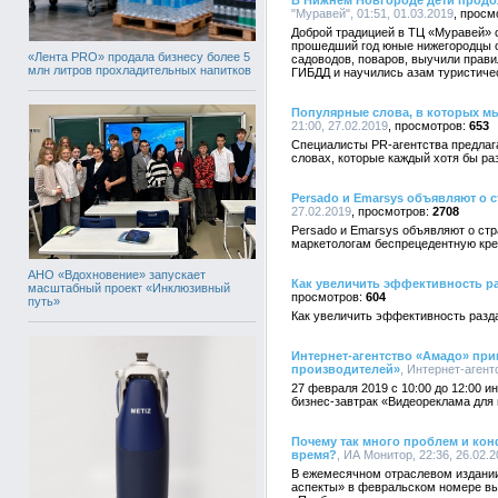
В Нижнем Новгороде дети прод
"Муравей", 01:51, 01.03.2019
Доброй традицией в ТЦ «Муравей» 
прошедший год юные нижегородцы 
«Лента PRO» продала бизнесу более 5
садоводов, поваров, выучили прав
млн литров прохладительных напитков
ГИБДД и научились азам туристиче
Популярные слова, в которых м
21:00, 27.02.2019
653
Специалисты PR-агентства предлаг
словах, которые каждый хотя бы ра
Persado и Emarsys объявляют о с
27.02.2019
2708
Persado и Emarsys объявляют о стр
маркетологам беспрецедентную кре
АНО «Вдохновение» запускает
Как увеличить эффективность р
масштабный проект «Инклюзивный
604
путь»
Как увеличить эффективность разд
Интернет-агентство «Амадо» при
производителей»
, Интернет-агент
27 февраля 2019 с 10:00 до 12:00 
бизнес-завтрак «Видеореклама для 
Почему так много проблем и кон
время?
, ИА Монитор, 22:36, 26.02.
В ежемесячном отраслевом издании
аспекты» в февральском номере вы