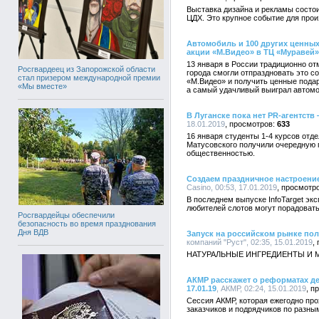
Выставка дизайна и рекламы состои
ЦДХ. Это крупное событие для прои
Автомобиль и 100 других ценны
акции «М.Видео» в ТЦ «Муравей»
13 января в России традиционно от
Росгвардеец из Запорожской области
города смогли отпраздновать это с
стал призером международной премии
«М.Видео» и получить ценные подар
«Мы вместе»
а самый удачливый выиграл автомо
В Луганске пока нет PR-агентств
18.01.2019
633
16 января студенты 1-4 курсов отд
Матусовского получили очередную 
общественностью.
Создаем праздничное настроение
Casino, 00:53, 17.01.2019
В последнем выпуске InfoTarget эк
любителей слотов могут порадовать
Росгвардейцы обеспечили
безопасность во время празднования
Дня ВДВ
Запуск на российском рынке пол
компаний "Руст", 02:35, 15.01.2019
НАТУРАЛЬНЫЕ ИНГРЕДИЕНТЫ И 
АКМР расскажет о реформатах де
17.01.19
, АКМР, 02:24, 15.01.2019
Сессия АКМР, которая ежегодно про
заказчиков и подрядчиков по разн