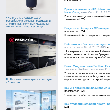
«Проблемы».
Проект телеканала НТВ «Мальцев
ИнтерСити
, ИнтерСити, 21:17, 22.0
В выставочном доме компании Инт
«Не думать о каждом шаге»:
телеканала НТВ
российские инженеры представили
электронный коленный модуль для
людей после ампутации бедра
Покупатель батареек GP выигра
654
Компания «А Зет» подвела итоги ре
Библиотечка босса и пиарщика 
пресс-релизов, 02:56, 20.02.2019
19 февраля в издательстве Riderо в
общественностью Алексея Гриценко
продолжает символическую «библио
Показ Модного дома Svetlana Evs
Дом моды Svetlana Evstigneeva, 23:0
25 января состоялся показ коллекци
юбилейном городском балу «Ассамб
одном из культурных центров Подм
Во Владивостоке открылся демоцентр
«Гравитон»
Как мы организовываем промо-а
528
Что нужно, чтобы организовать про
Как отследить эффективность р
528