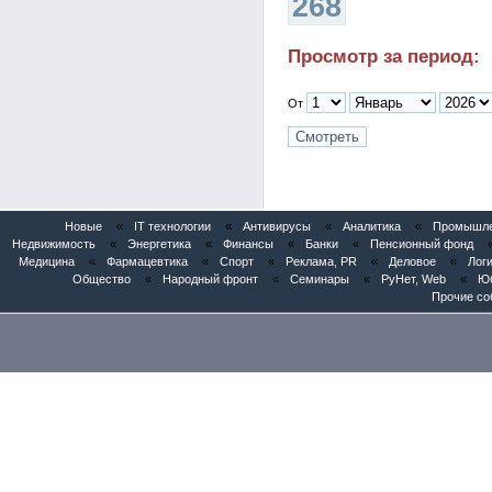
268
Просмотр за период:
От
Новые
«
IT технологии
«
Антивирусы
«
Аналитика
«
Промышлен
Недвижимость
«
Энергетика
«
Финансы
«
Банки
«
Пенсионный фонд
Медицина
«
Фармацевтика
«
Спорт
«
Реклама, PR
«
Деловое
«
Логи
Общество
«
Народный фронт
«
Семинары
«
РуНет, Web
«
Юб
Прочие со