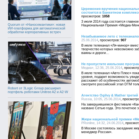
Церемония вручения национальн
состоится в Банкетном комплексе
1058
3 июля 2014 года состоится главно
Quorum от «Наносемантики»: новая
Национальная Премия «Медиа-Мене
ИИ-платформа для автоматической
обработки корпоративных встреч
Незабываемое лето с телеканало
25.06.2014
907
В июле телеканал «Ля-минор» вмест
творчество которых невозможно заб
важны и дороги…
Не пропустите июльские програ
Медиа», 12:36, 25.06.2014
В июле телеканал «Авто Плюс» пок
уровня, подарит возможность увиде
расскажет об особенностях автомоб
смотрите российский этап DTM толь
Robort от 3Logic Group расширил
портфель роботами Unitree A2 и A2-W
Агентство Ogilvy & Mather трети
Russia, 10:05, 25.06.2014
На завершившемся фестивале «Канн
названо Сетью года. Это почетное 
Жюри национальной премии «Мед
PRonline, 14:32, 24.06.2014
В Москве состоялось заседание жю
менеджер России».