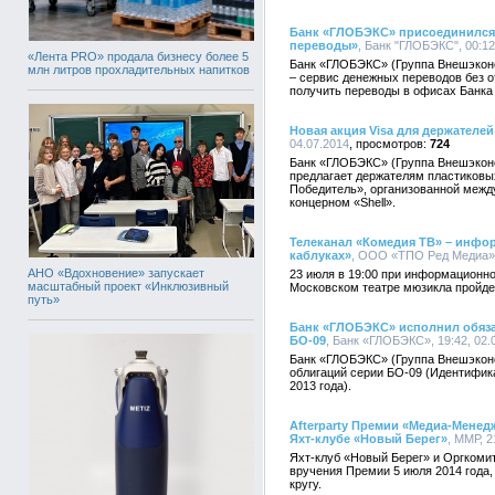
Банк «ГЛОБЭКС» присоединился 
переводы»
, Банк "ГЛОБЭКС", 00:12
«Лента PRO» продала бизнесу более 5
Банк «ГЛОБЭКС» (Группа Внешэконо
млн литров прохладительных напитков
– сервис денежных переводов без о
получить переводы в офисах Банка
Новая акция Visa для держателе
04.07.2014
724
Банк «ГЛОБЭКС» (Группа Внешэконом
предлагает держателям пластиковых 
Победитель», организованной межд
концерном «Shell».
Телеканал «Комедия ТВ» – инфо
каблуках»
, ООО «ТПО Ред Медиа», 
АНО «Вдохновение» запускает
23 июля в 19:00 при информационн
масштабный проект «Инклюзивный
Московском театре мюзикла пройде
путь»
Банк «ГЛОБЭКС» исполнил обяза
БО-09
, Банк «ГЛОБЭКС», 19:42, 02.
Банк «ГЛОБЭКС» (Группа Внешэконо
облигаций серии БО-09 (Идентифик
2013 года).
Afterparty Премии «Медиа-Менедже
Яхт-клубе «Новый Берег»
, ММР, 2
Яхт-клуб «Новый Берег» и Оргкоми
вручения Премии 5 июля 2014 года, 
кругу.