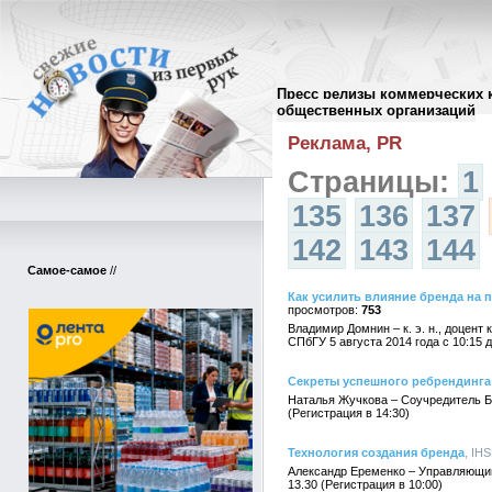
Пресс релизы коммерческих 
Архив пресс-релизов
//
общественных организаций
Реклама, PR
Страницы:
1
135
136
137
142
143
144
Самое-самое
//
Как усилить влияние бренда на 
753
Владимир Домнин – к. э. н., доце
СПбГУ 5 августа 2014 года с 10:15 д
Секреты успешного ребрендинга
Наталья Жучкова – Соучредитель Бр
(Регистрация в 14:30)
Технология создания бренда
, IH
Александр Еременко – Управляющий 
13.30 (Регистрация в 10:00)