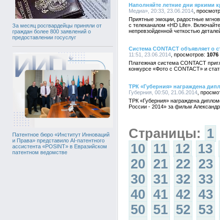
Наполняйте летние дни яркими к
Медиа», 20:33, 23.06.2014
Приятные эмоции, радостные мгнов
с телеканалом «HD Life». Включайт
За месяц росгвардейцы приняли от
непревзойденной четкостью детале
граждан более 800 заявлений о
предоставлении госуслуг
Система CONTACT объявляет о с
11:51, 23.06.2014
1076
Платежная система CONTACT пригла
конкурсе «Фото с CONTACT» и ста
ТРК «Губерния» награждена дипл
Губерния, 00:50, 21.06.2014
ТРК «Губерния» награждена диплом
России - 2014» за фильм Александ
Страницы:
1
Патентное бюро «Институт Инноваций
и Права» представило AI-патентного
10
11
12
13
ассистента «POSINT» в Евразийском
патентном ведомстве
20
21
22
23
30
31
32
33
40
41
42
43
50
51
52
53