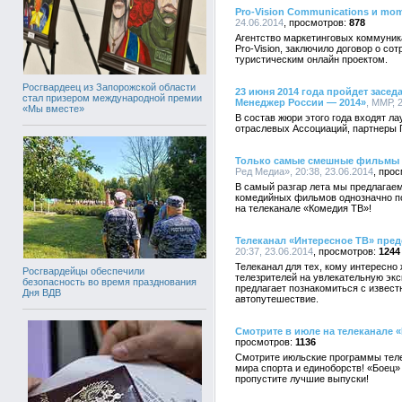
Pro-Vision Communications и mo
24.06.2014
878
Агентство маркетинговых коммуника
Pro-Vision, заключило договор о с
туристическим онлайн проектом.
Росгвардеец из Запорожской области
23 июня 2014 года пройдет засе
стал призером международной премии
Менеджер России — 2014»
, ММР, 
«Мы вместе»
В состав жюри этого года входят л
отраслевых Ассоциаций, партнеры
Только самые смешные фильмы н
Ред Медиа», 20:38, 23.06.2014
В самый разгар лета мы предлагае
комедийных фильмов однозначно по
на телеканале «Комедия ТВ»!
Телеканал «Интересное ТВ» пред
20:37, 23.06.2014
1244
Телеканал для тех, кому интересно
Росгвардейцы обеспечили
телезрителей на увлекательную экс
безопасность во время празднования
предлагает познакомиться с извест
Дня ВДВ
автопутешествие.
Смотрите в июле на телеканале 
1136
Смотрите июльские программы теле
мира спорта и единоборств! «Боец» 
пропустите лучшие выпуски!