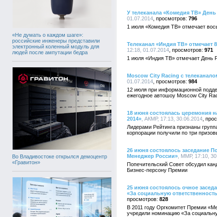
У телеканала «Комедия ТВ» День
01.07.2014
796
1 июля «Комедия ТВ» отмечает вос
«Не думать о каждом шаге»:
российские инженеры представили
Телеканал «Индия ТВ» отмечает 
электронный коленный модуль для
12:18, 01.07.2014
971
людей после ампутации бедра
1 июля «Индия ТВ» отмечает День 
Moscow City Racing с телеканал
01.07.2014
984
12 июля при информационной подде
ежегодное автошоу Moscow City Rac
18 июня состоялась церемония 
2014»
, АКМР, 17:13, 30.06.2014
Лидерами Рейтинга признаны групп
корпорации получили по три призов
26 июня состоялось заседание П
Менеджер России»
, ММР, 17:10, 3
Во Владивостоке открылся демоцентр
«Гравитон»
Попечительский Совет обсудил кан
Бизнес-персону Премии
25 июня состоялось очное засед
«За социальную ответственност
828
В 2011 году Оргкомитет Премии «М
учредили номинацию «За социальну