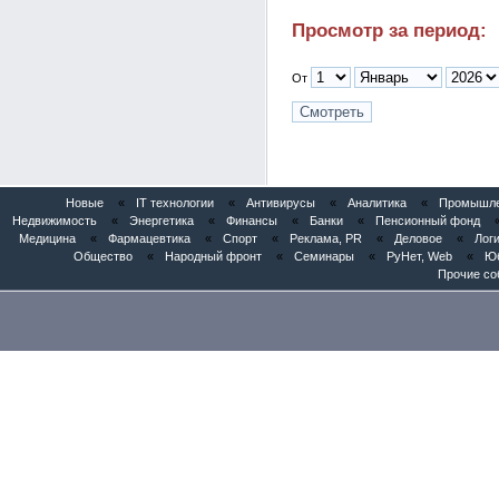
Просмотр за период:
От
Новые
«
IT технологии
«
Антивирусы
«
Аналитика
«
Промышлен
Недвижимость
«
Энергетика
«
Финансы
«
Банки
«
Пенсионный фонд
Медицина
«
Фармацевтика
«
Спорт
«
Реклама, PR
«
Деловое
«
Логи
Общество
«
Народный фронт
«
Семинары
«
РуНет, Web
«
Юб
Прочие со