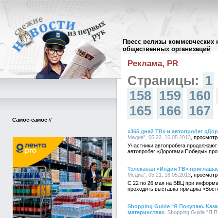
Пресс релизы коммерческих 
Архив пресс-релизов
//
общественных организаций
Реклама, PR
Страницы:
1
158
159
160
165
166
167
Самое-самое
//
«365 дней ТВ» и автопробег «До
Медиа", 05:22, 16.05.2013
Участники автопробега продолжают
автопробег «Дорогами Победы» прох
Телеканал «Индия ТВ» приглашае
Медиа", 05:21, 16.05.2013
С 22 по 26 мая на ВВЦ при информ
проходить выставка-ярмарка «Восто
Shopping Guide "Я Покупаю. Каз
материнства»
, Shopping Guide "Я П