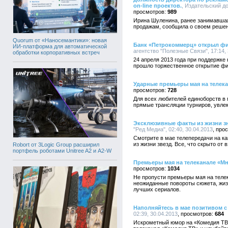
on-line проектов.
, Издательский до
989
Ирина Шуленина, ранее занимавшая
продажам, сообщила о своем решен
Quorum от «Наносемантики»: новая
Банк «Петрокоммерц» открыл фи
ИИ-платформа для автоматической
агентство "Полезные Связи", 17:14, 
обработки корпоративных встреч
24 апреля 2013 года при поддержке
прошло торжественное открытие фи
Ударные премьеры мая на телек
728
Для всех любителей единоборств в 
прямые трансляции турниров, увле
Эксклюзивные факты из жизни зн
"Ред Медиа", 02:40, 30.04.2013
Смотрите в мае телепередачи на к
из жизни звезд. Все, что скрыто от
Robort от 3Logic Group расширил
портфель роботами Unitree A2 и A2-W
Премьеры мая на телеканале «М
1034
Не пропусти премьеры мая на теле
неожиданные повороты сюжета, жиз
лучших сериалов.
Наполняйтесь в мае позитивом с
02:39, 30.04.2013
684
Искрометный юмор на «Комедия ТВ