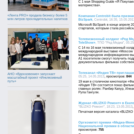
С 1 мая Shopping Guide «Я Покупаю
материнства».
«Лента PRO» продала бизнесу более 5
Компания Centrobit была признан
млн литров прохладительных напитков
BizSpark
, Centrobit, 16:35, 15.05.201
Microsoft BizSpark в конце апреля 
стартапов, которым стала российска
Телевизионный холдинг «Ред Ме
TeleShow»
, ТПО "Ред Медиа", 05:25
С 14 по 16 мая телевизионный холд
международной выставке «Moscow T
международном информационно-выс
А1 посетители смогут получить по
документальных фильмах собственн
Телеканал «Индия ТВ» приглаша
АНО «Вдохновение» запускает
05:25, 14.05.2013
844
масштабный проект «Инклюзивный
путь»
19 мая в столичном кинотеатре «Ф
«Индия ТВ» состоится показ фильм
главных ролях: Ранбир Капур, Илеа
Рупа Гангули.
Журнал «BLIZKO Ремонт» в Екате
"BLIZKO Ремонт", 18:23, 13.05.2013
Печатная версия каталога «BLIZKO 
Оргкомитет премии «Медиа-Менед
Национальной премии в области
755