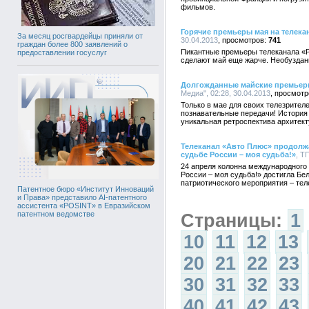
фильмов.
Горячие премьеры мая на телека
За месяц росгвардейцы приняли от
30.04.2013
741
граждан более 800 заявлений о
Пикантные премьеры телеканала «Р
предоставлении госуслуг
сделают май еще жарче. Необузданн
Долгожданные майские премьеры
Медиа", 02:28, 30.04.2013
Только в мае для своих телезрител
познавательные передачи! История 
уникальная ретроспектива архитекту
Телеканал «Авто Плюс» продолжа
судьбе России – моя судьба!»
, Т
24 апреля колонна международного
России – моя судьба!» достигла Б
патриотического мероприятия – тел
Патентное бюро «Институт Инноваций
и Права» представило AI-патентного
ассистента «POSINT» в Евразийском
патентном ведомстве
Страницы:
1
10
11
12
13
20
21
22
23
30
31
32
33
40
41
42
43