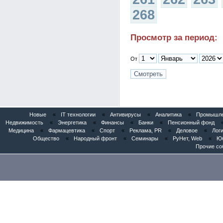
268
Просмотр за период:
От
Новые
«
IT технологии
«
Антивирусы
«
Аналитика
«
Промышлен
Недвижимость
«
Энергетика
«
Финансы
«
Банки
«
Пенсионный фонд
Медицина
«
Фармацевтика
«
Спорт
«
Реклама, PR
«
Деловое
«
Логи
Общество
«
Народный фронт
«
Семинары
«
РуНет, Web
«
Юб
Прочие со