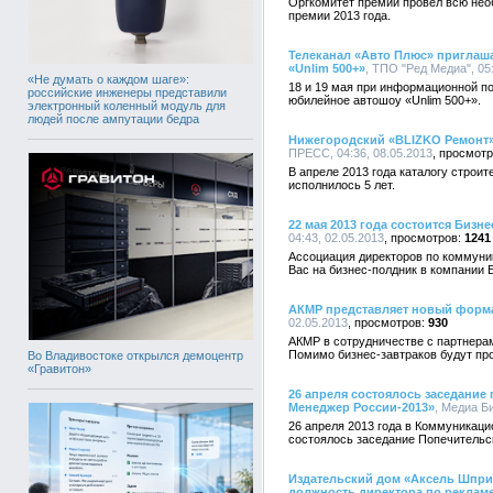
Оргкомитет премии провел всю нео
премии 2013 года.
Телеканал «Авто Плюс» приглаш
«Unlim 500+»
, ТПО "Ред Медиа", 05:
«Не думать о каждом шаге»:
18 и 19 мая при информационной п
российские инженеры представили
юбилейное автошоу «Unlim 500+».
электронный коленный модуль для
людей после ампутации бедра
Нижегородский «BLIZKO Ремонт»
ПРЕСС, 04:36, 08.05.2013
В апреле 2013 года каталогу стро
исполнилось 5 лет.
22 мая 2013 года состоится Биз
04:43, 02.05.2013
1241
Ассоциация директоров по коммуни
Вас на бизнес-полдник в компании E
АКМР представляет новый форма
02.05.2013
930
АКМР в сотрудничестве с партнера
Помимо бизнес-завтраков будут пр
Во Владивостоке открылся демоцентр
«Гравитон»
26 апреля состоялось заседание
Менеджер России-2013»
, Медиа Би
26 апреля 2013 года в Коммуникацио
состоялось заседание Попечитель
Издательский дом «Aксель Шпри
должность директора по рекламе