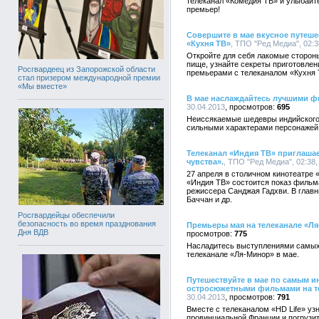
телеканал «Комедия ТВ» и улыбайт
премьер!
Совершите в мае вкусное путеше
«Кухня ТВ»
, ТПО "Ред Медиа", 02:3
Откройте для себя лакомые сторон
пище, узнайте секреты приготовлен
Росгвардеец из Запорожской области
премьерами с телеканалом «Кухня 
стал призером международной премии
«Мы вместе»
В мае наслаждайтесь лучшими 
30.04.2013
695
Неиссякаемые шедевры индийского 
сильными характерами персонажей
Телеканал «Индия ТВ» приглашае
чувства».
, ТПО "Ред Медиа", 02:38,
27 апреля в столичном кинотеатре
«Индия ТВ» состоится показ фильм
режиссера Санджая Гадхви. В глав
Баччан и др.
Росгвардейцы обеспечили
безопасность во время празднования
Премьеры мая на телеканале «Л
Дня ВДВ
775
Насладитесь выступлениями самых
телеканале «Ля-Минор» в мае.
Путешествуйте в мае по самым и
остросюжетными фильмами на те
30.04.2013
791
Вместе с телеканалом «HD Life» уз
провинциальной Франции и погрузи