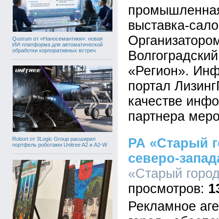
промышленная
выставка-сал
Организатором
Quorum от «Наносемантики»: новая
ИИ-платформа для автоматической
обработки корпоративных встреч
Волгоградски
«Регион». Ин
портал Лизинг
качестве инф
партнера меро
Robort от 3Logic Group расширил
РА «Старый г
портфель роботами Unitree A2 и A2-W
северо-запад
«Старый город»
1
Рекламное аг