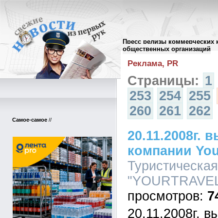
Пресс релизы коммерческих 
Архив пресс-релизов
//
общественных организаций
Реклама, PR
Страницы:
1
253
254
255
260
261
262
Самое-самое
//
20.11.2008г.
компании You
Туристическа
"YOURTRAVEL",
7
20.11.2008г. 