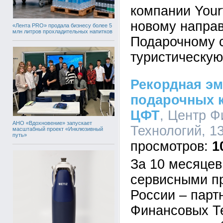
компании Your
новому напра
«Лента PRO» продала бизнесу более 5
млн литров прохладительных напитков
Подарочному 
туристическую
Рекордная эм
подарочных к
ЦФТ
, Центр 
АНО «Вдохновение» запускает
Технологий, 13
масштабный проект «Инклюзивный
путь»
1
За 10 месяцев
сервисными п
России – парт
Финансовых Т