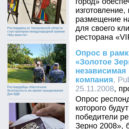
город» обеспе
изготовление,
размещение н
для своего кли
Росгвардеец из Запорожской области
стал призером международной премии
ресторана «VI
«Мы вместе»
Опрос в рамк
«Золотое Зер
независимая
компания
, Pub
25.11.2008
Росгвардейцы обеспечили
безопасность во время празднования
Дня ВДВ
Опрос респонд
которого буду
победители ре
Зерно 2008», 