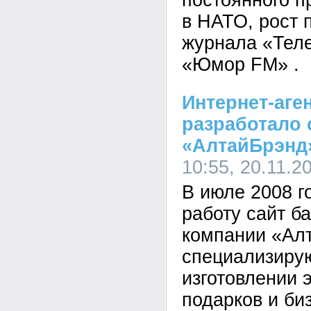
постоянного п
в НАТО, рост 
журнала «Теле
«Юмор FM» .
Интернет-аге
разработало 
«АлтайБрэнд
10:55, 20.11.2
В июле 2008 г
работу сайт б
компании «Ал
специализиру
изготовлении 
подарков и би