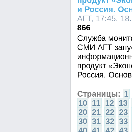
продукт «Эко
и Россия. О
АГТ, 17:45, 18
866
Служба монито
СМИ АГТ запу
информационн
продукт «Экон
Россия. Основ
Страницы:
1
10
11
12
13
20
21
22
23
30
31
32
33
40
41
42
43