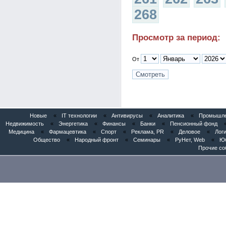
268
Просмотр за период:
От
Новые
«
IT технологии
«
Антивирусы
«
Аналитика
«
Промышлен
Недвижимость
«
Энергетика
«
Финансы
«
Банки
«
Пенсионный фонд
Медицина
«
Фармацевтика
«
Спорт
«
Реклама, PR
«
Деловое
«
Логи
Общество
«
Народный фронт
«
Семинары
«
РуНет, Web
«
Юб
Прочие со