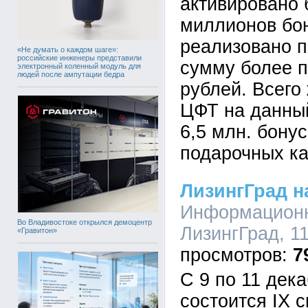
активировано 
миллионов бон
реализовано п
«Не думать о каждом шаге»:
российские инженеры представили
сумму более 
электронный коленный модуль для
людей после ампутации бедра
рублей. Всего
ЦФТ на данны
6,5 млн. бонус
подарочных ка
ЛизингГрад 
Информационн
Во Владивостоке открылся демоцентр
ЛизингГрад, 11
«Гравитон»
7
С 9 по 11 дек
состоится IX 