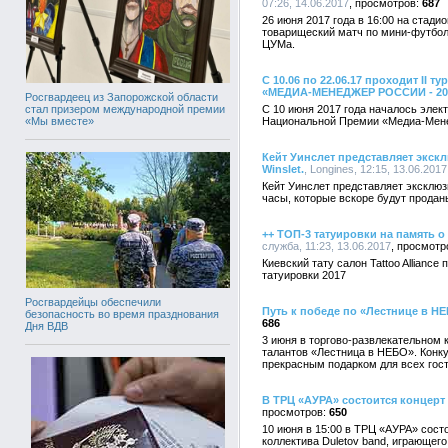
07:26, 14.06.2017
687
26 июня 2017 года в 16:00 на стад
товарищеский матч по мини-футбо
ЦУМа.
С 10.06 по 22.06.17 проходит II 
«МЕДИА-МЕНЕДЖЕР РОССИИ - 20
Росгвардеец из Запорожской области
стал призером международной премии
С 10 июня 2017 года началось элек
«Мы вместе»
Национальной Премии «Медиа-Менед
Кейт Уинслет представляет экскл
Winslet.
, Longines, 12:15, 13.06.2017
Кейт Уинслет представляет эксклюзи
часы, которые вскоре будут продан
++ ТОП-3 татуировки на память о
служба, 11:23, 13.06.2017
Киевский тату салон Tattoo Allianc
татуировки 2017
Росгвардейцы обеспечили
Путь к победе по «Лестнице в Н
безопасность во время празднования
686
Дня ВДВ
3 июня в торгово-развлекательном
талантов «Лестница в НЕБО». Конку
прекрасным подарком для всех гос
В ТРЦ «АУРА» состоится концерт
650
10 июня в 15:00 в ТРЦ «АУРА» сост
коллектива Duletov band, играющего