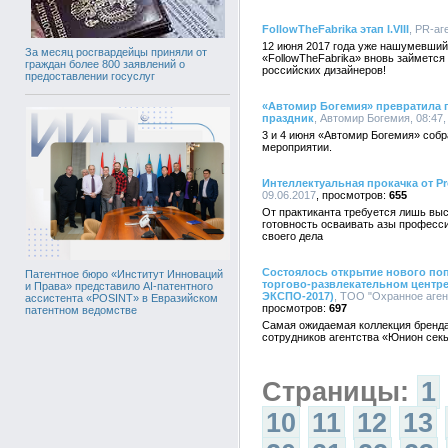
FollowTheFabrika этап I.VIII
, PR-аг
12 июня 2017 года уже нашумевший 
За месяц росгвардейцы приняли от
«FollowTheFabrika» вновь займетс
граждан более 800 заявлений о
российских дизайнеров!
предоставлении госуслуг
«Автомир Богемия» превратила 
праздник
, Автомир Богемия, 08:47,
3 и 4 июня «Автомир Богемия» соб
мероприятии.
Интеллектуальная прокачка от Pr
09.06.2017
655
От практиканта требуется лишь выс
готовность осваивать азы професс
своего дела
Состоялось открытие нового по
Патентное бюро «Институт Инноваций
торгово-развлекательном центре
и Права» представило AI-патентного
ЭКСПО-2017)
, ТОО "Охранное аген
ассистента «POSINT» в Евразийском
697
патентном ведомстве
Самая ожидаемая коллекция бренда
сотрудников агентства «Юнион сек
Страницы:
1
10
11
12
13