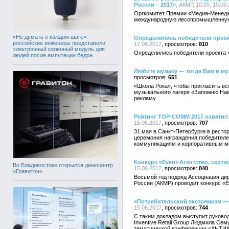
России – 2017»
, АКМР, 10:09, 19.06
Оргкомитет Премии «Медиа-Менедж
международную лесопромышленну
«Не думать о каждом шаге»:
Определились победители прое
российские инженеры представили
17.06.2017
810
электронный коленный модуль для
Определились победители проекта
людей после ампутации бедра
Любите музыку — тогда Вам в м
651
«Школа Рока», чтобы пригласить в
музыкального лагеря «Запомню Нав
рекламу.
Рейтинг TOP-COMM 2017 охватил 
15.06.2017
707
31 мая в Санкт-Петербурге в рест
церемония награждения победителе
коммуникациям и корпоративным 
Конкурс «Event-Агентство, серт
Во Владивостоке открылся демоцентр
15.06.2017
840
«Гравитон»
Восьмой год подряд Ассоциация ди
России (АКМР) проводит конкурс «E
«Потребительский экстремизм —
15.06.2017
744
С таким докладом выступит руково
Inventive Retail Group Людмила С
тематической конференции «АНТИК