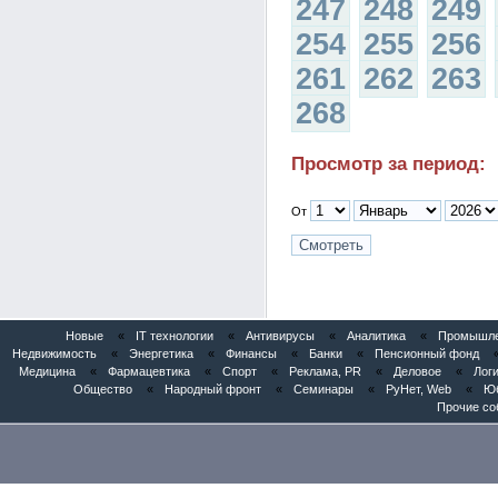
247
248
249
254
255
256
261
262
263
268
Просмотр за период:
От
Новые
«
IT технологии
«
Антивирусы
«
Аналитика
«
Промышлен
Недвижимость
«
Энергетика
«
Финансы
«
Банки
«
Пенсионный фонд
Медицина
«
Фармацевтика
«
Спорт
«
Реклама, PR
«
Деловое
«
Логи
Общество
«
Народный фронт
«
Семинары
«
РуНет, Web
«
Юб
Прочие со