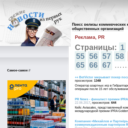
Пресс релизы коммерческих 
Архив пресс-релизов
//
общественных организаций
Реклама, PR
Страницы:
1
55
56
57
58
65
66
67
…
Самое-самое
//
++ BetVictor закрывает покер пос
1348
Оператор азартных игр в Гибралтар
операции после 15 лет обслуживания
PR News - финалист премии IPRA 
22.06.2017
644
Кейс Aviasales, представленный ко
международной премии IPRA Golden 
Компания «Михайлов и Партнёры
коммуникационным партнёром Ru