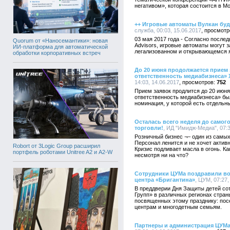
негативом», которая состоится в Мо
++ Игровые автоматы Вулкан бу
служба, 00:03, 15.06.2017
03 мая 2017 года - Согласно послед
Quorum от «Наносемантики»: новая
Advisors, игровые автоматы могут
ИИ-платформа для автоматической
легализованном и открывающемся я
обработки корпоративных встреч
До 20 июня продолжается прием
ответственность медиабизнеса» 
14:03, 14.06.2017
752
Прием заявок продлится до 20 июн
ответственность медиабизнеса» был
номинация, у которой есть отдельн
Осталась всего неделя до самог
торговли!
, ИД "Имидж-Медиа", 07:3
Розничный бизнес ¬– один из самых
Персонал ленится и не хочет активн
Robort от 3Logic Group расширил
Кризис подливает масла в огонь. К
портфель роботами Unitree A2 и A2-W
несмотря ни на что?
Сотрудники ЦУМа поздравили в
центра «Бригантина»
, ЦУМ, 07:27,
В преддверии Дня Защиты детей со
Групп» в различных регионах стран
посвященных этому празднику: пос
центрам и многодетным семьям.
Партнеры и администрация ЦУМа 