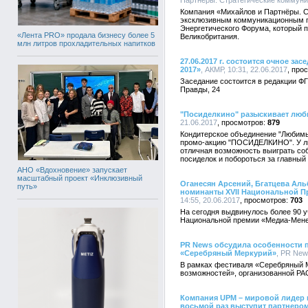
Партнёры. Стратегические коммуник
Компания «Михайлов и Партнёры. С
эксклюзивным коммуникационным п
Энергетического Форума, который п
«Лента PRO» продала бизнесу более 5
Великобритания.
млн литров прохладительных напитков
27.06.2017 г. состоится очное з
2017»
, АКМР, 10:31, 22.06.2017
Заседание состоится в редакции ФГ
Правды, 24
"Посиделкино" разыскивает люби
21.06.2017
879
Кондитерское объединение "Любимый К
промо-акцию "ПОСИДЕЛКИНО". У лю
отличная возможность выиграть со
посиделок и побороться за главный
АНО «Вдохновение» запускает
масштабный проект «Инклюзивный
Оганесян Арсений, Бгатцева Аль
путь»
номинанты XVII Национальной П
14:55, 20.06.2017
703
На сегодня выдвинулось более 90 
Национальной премии «Медиа-Мене
PR News обсудила особенности 
«Серебряный Меркурий»
, PR New
В рамках фестиваля «Серебряный Ме
возможностей», организованной Р
Компания UPM – мировой лидер 
восьмой раз выступит партнер