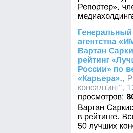
Репортер», чл
медиахолдинга
Генеральный 
агентства «И
Вартан Сарк
рейтинг «Луч
России» по в
«Карьера».
, 
консалтинг", 1
8
Вартан Саркис
в рейтинге. Вс
50 лучших кон