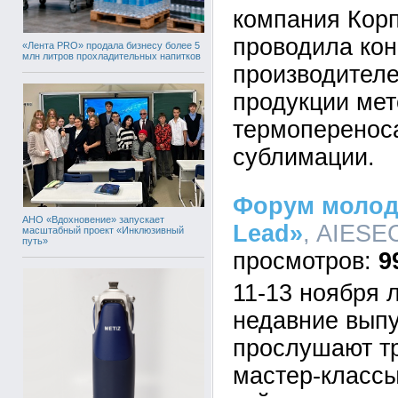
компания Кор
проводила кон
«Лента PRO» продала бизнесу более 5
млн литров прохладительных напитков
производител
продукции ме
термопереноса
сублимации.
Форум молод
АНО «Вдохновение» запускает
Lead»
, AIESEC
масштабный проект «Инклюзивный
путь»
9
11-13 ноября 
недавние выпу
прослушают тр
мастер-классы