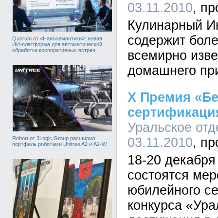
03.11.2010
Кулинарный И
содержит боле
Quorum от «Наносемантики»: новая
ИИ-платформа для автоматической
обработки корпоративных встреч
всемирно изв
домашнего пр
X Премия «Бе
сертификаци
Уральское отд
Robort от 3Logic Group расширил
03.11.2010
портфель роботами Unitree A2 и A2-W
18-20 декабря
состоятся мер
юбилейного се
конкурса «Ура