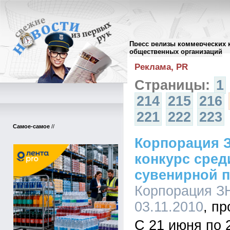
Пресс релизы коммерческих 
Архив пресс-релизов
//
общественных организаций
Реклама, PR
Страницы:
1
214
215
216
221
222
223
Самое-самое
//
Корпорация 
конкурс сред
сувенирной п
Корпорация ЗН
03.11.2010
С 21 июня по 2