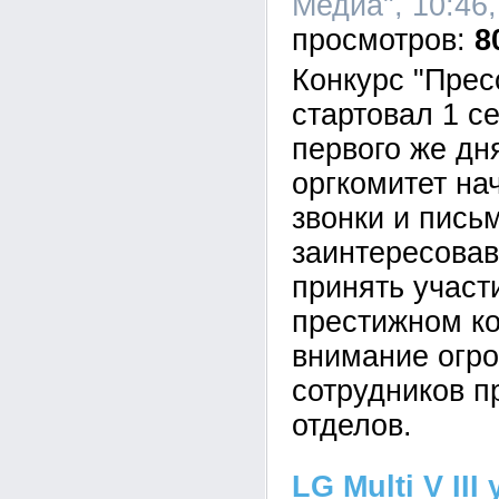
Медиа", 10:46,
8
Конкурс "Прес
стартовал 1 с
первого же дн
оргкомитет на
звонки и пись
заинтересова
принять участ
престижном ко
внимание огро
сотрудников п
отделов.
LG Multi V II