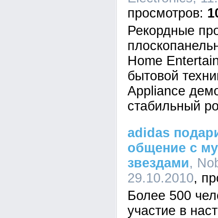
1
Рекордные пр
плоскопанель
Home Entertai
бытовой техн
Appliance дем
стабильный ро
adidas пода
общение с м
звездами
, No
29.10.2010
Более 500 чел
участие в нас