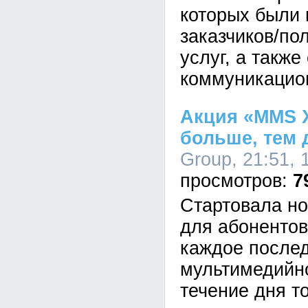
которых были 
заказчиков/по
услуг, а также
коммуникацион
Акция «MMS X
больше, тем
Group, 21:51, 
7
Стартовала н
для абоненто
каждое после
мультимедийн
течение дня то