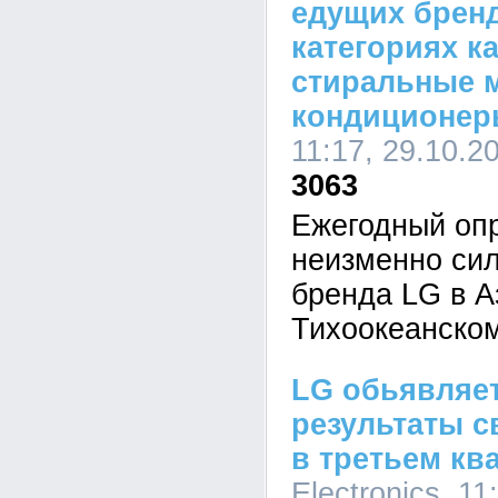
едущих бренд
категориях к
стиральные 
кондиционе
11:17, 29.10.2
3063
Ежегодный оп
неизменно си
бренда LG в А
Тихоокеанском
LG обьявляе
результаты с
в третьем кв
Electronics, 11