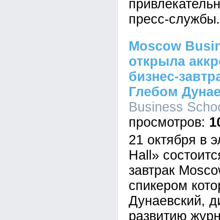
привлекательн
пресс-службы.
Moscow Busin
открыла аккр
бизнес-завтра
Глебом Дунае
Business Schoo
1
21 октября в 
Hall» состоитс
завтрак Mosco
спикером кото
Дунаевский, д
развитию жур