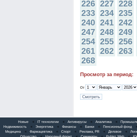
226
227
228
233
234
235
240
241
242
247
248
249
254
255
256
261
262
263
268
Просмотр за период:
От
Новые
«
IT технологии
«
Антивирусы
«
Аналитика
«
Промышлен
Недвижимость
«
Энергетика
«
Финансы
«
Банки
«
Пенсионный фонд
Медицина
«
Фармацевтика
«
Спорт
«
Реклама, PR
«
Деловое
«
Логи
Общество
«
Народный фронт
«
Семинары
«
РуНет, Web
«
Юб