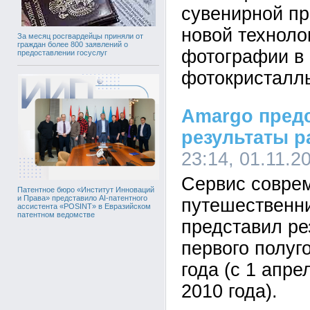
сувенирной пр
новой техноло
За месяц росгвардейцы приняли от
граждан более 800 заявлений о
фотографии в 
предоставлении госуслуг
фотокристалл
Amargo пред
результаты 
23:14, 01.11.2
Сервис совре
Патентное бюро «Институт Инноваций
и Права» представило AI-патентного
путешественн
ассистента «POSINT» в Евразийском
патентном ведомстве
представил ре
первого полуг
года (с 1 апре
2010 года).