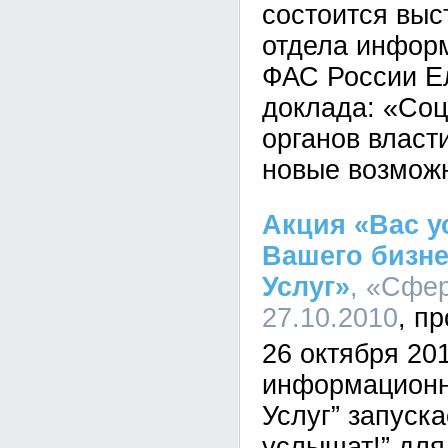
состоится выс
отдела инфор
ФАС России Е
доклада: «Со
органов власт
новые возмож
Акция «Вас у
Вашего бизне
Услуг»
, «Сфер
27.10.2010
26 октября 20
информационн
Услуг” запуск
услышат!” для