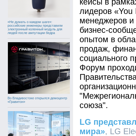
кейсы в рамк
лидеров «You 
менеджеров и
«Не думать о каждом шаге»:
российские инженеры представили
бизнес-сообще
электронный коленный модуль для
людей после ампутации бедра
опытом в обла
продаж, финан
социального п
Форум проход
Правительств
организацион
"Межрегиональ
Во Владивостоке открылся демоцентр
«Гравитон»
союза".
LG представл
мира»
, LG Ele