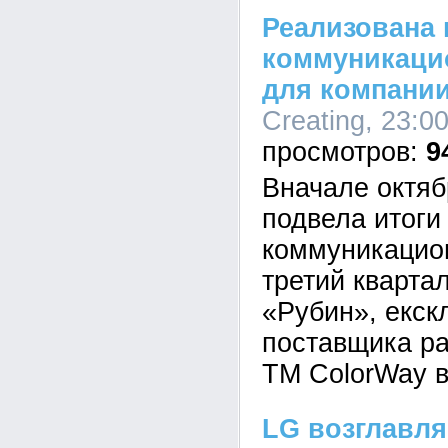
Реализована 
коммуникаци
для компани
Creating, 23:0
9
Вначале октябр
подвела итоги
коммуникацио
третий кварта
«Рубин», екск
поставщика р
ТМ ColorWay в
LG возглавля