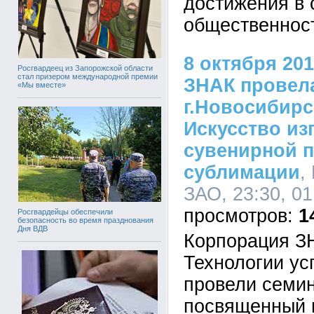
достижения в 
общественнос
8 октября 201
Росгвардеец из Запорожской области
стал призером международной премии
ЗНАК провел
«Мы вместе»
г.Новосибирс
Искусство из
сувенирной 
сублимации
,
ЗАО, 23:30, 01
1
Росгвардейцы обеспечили
безопасность во время празднования
Дня ВДВ
Корпорация З
Технологии ус
провели семин
посвященный 