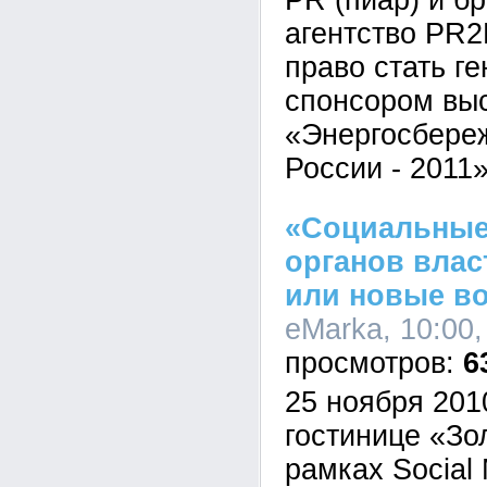
PR (пиар) и б
агентство PR2
право стать г
спонсором вы
«Энергосбереж
России - 2011»
«Социальные
органов влас
или новые в
eMarka, 10:00,
6
25 ноября 201
гостинице «Зо
рамках Social