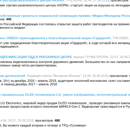
оргово-развлекательного центра «НОРА»
, ТРЦ НОРА, 18:44, 27.06.2019
аже торгово-развлекательного центра «НОРА», стартует акция на игрушки из легендарно
собственные проекты в социальной номинации премии «Медиа-Менеджер Росс
445
те Российской Федерации состоялась открытая защита работ претендентов на преми
венность медиа».
екс «НЕБО» присоединился к благотворительной акции «Гардероб»
, ТРК НЕБО, 
т уже традиционная благотворительная акция «Гардероб», в ходе которой все желающ
уждающимся.
ИДЕОФИКСАЦИИ ПДД В РЕКЛАМНЫХ ЦЕЛЯХ
, журнал ТОЧКА ОРОРЫ, 22:07, 26.06.
новлены видеокомплексы контроля дорожного движения. Большинство из них направ
рожных камер чётко регламентирован.
еже десятилетий
, Редакция газеты "Вечерняя Москва", 21:08, 26.06.2019
 16+) за декабрь 2018 – апрель 2019, аудитория читателей московских газет составил
 в период декабрь 2017 – апрель 2018.
у премиальных OLED телевизоров LG: умное изображение, интеллектуальный з
 LG Electronics, мировой лидер продаж OLED-телевизоров , проводит рекламную кам
льным процессором второго поколения &#945;9 Gen 2. Видеоролик транслируется в Ру
з-56, 19:37, 25.06.2019
488
; Вы можете каждый вторник и четверг в ТРЦ «Гулливер»