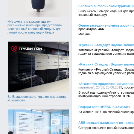
Сколько в Российском туризме «
В июньском номере издания для пр
знаковый маршрут
«Не думать о каждом шаге»:
российские инженеры представили
Очное заседание членов жюри пр
электронный коленный модуль для
466
людей после ампутации бедра
Москва
«Русский Стандарт Водка» завое
Компания «Русский Стандарт Водка»
года» за выдающиеся успехи в разв
«Русский Стандарт Водка» завое
Компания «Русский Стандарт Водка»
года» за выдающиеся успехи в разв
«Агентство продвижения универ
партнёры", 23:35, 20.06.2019
Второй год подряд «Агентство прод
коммуникационной отрасли НР2К.
Во Владивостоке открылся демоцентр
«Гравитон»
Подари себе «НЕБО в алмазах»!
,
23 июня в 14:00 на главной сцене 
ABB создает навигацию по техно
Сегодня открылся новый флагманск