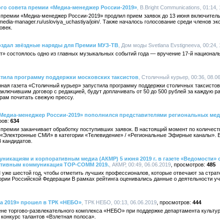
го совета премии «Медиа-менеджер России-2019»
, B.Bright Communications, 01:14,
т премии «Медиа-менеджер России-2019» продлил прием заявок до 13 июня включител
/media-manager.ru/usloviya_uchastiya/join/. Также началось голосование среди членов э
овек.
создал звёздные наряды для Премии МУЗ-ТВ
, Дом моды Svetlana Evstigneeva, 00:24,
т» состоялось одно из главных музыкальных событий года — вручение 17-й национал
стила программу поддержки московских таксистов
, Столичный курьер, 00:36, 08.0
ая газета «Столичный курьер» запустила программу поддержки столичных таксистов
аключившим договор с редакцией, будут доплачивать от 50 до 500 рублей за каждую ра
рам почитать свежую прессу.
Медиа-менеджер России-2019» пополнился представителями региональных ме
634
т премии заканчивает обработку поступивших заявок. В настоящий момент по количес
«Электронные СМИ» в категории «Телевидение» / «Региональные Эфирные каналы». В 
8 кандидатов.
никациям и корпоративным медиа (АКМР) 5 июня 2019 г. в газете «Ведомости»
ативным коммуникация TOP-COMM 2019.
, АКМР, 00:49, 06.06.2019
485
же шестой год, чтобы отметить лучших профессионалов, которые отвечают за страт
ории Российской Федерации В рамках рейтинга оценивались данные о деятельности у
а 2019» прошел в ТРК «НЕБО»
, ТРК НЕБО, 00:13, 06.06.2019
444
цене торгово-развлекательного комплекса «НЕБО» при поддержке департамента культу
конкурс талантов «Взлетная полоса».