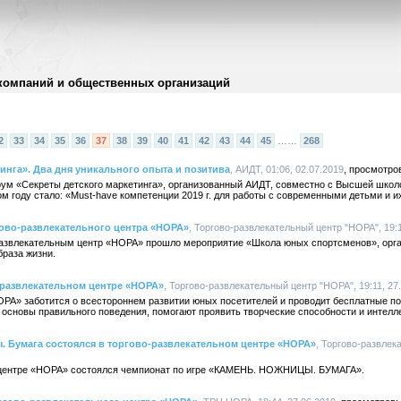
компаний и общественных организаций
2
33
34
35
36
37
38
39
40
41
42
43
44
45
……
268
инга». Два дня уникального опыта и позитива
, АИДТ, 01:06, 02.07.2019
рум «Секреты детского маркетинга», организованный АИДТ, совместно с Высшей школо
 году стало: «Must-have компетенции 2019 г. для работы с современными детьми и и
ово-развлекательного центра «НОРА»
, Торгово-развлекательный центр "НОРА", 19:1
-развлекательным центр «НОРА» прошло мероприятие «Школа юных спортсменов», орга
браза жизни.
-развлекательном центре «НОРА»
, Торгово-развлекательный центр "НОРА", 19:11, 27
ОРА» заботится о всестороннем развитии юных посетителей и проводит бесплатные п
основы правильного поведения, помогают проявить творческие способности и интелле
. Бумага состоялся в торгово-развлекательном центре «НОРА»
, Торгово-развлек
м центре «НОРА» состоялся чемпионат по игре «КАМЕНЬ. НОЖНИЦЫ. БУМАГА».