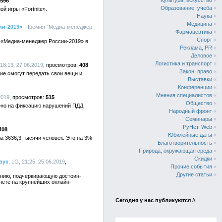
Культура, искусство
«
596
Образование, учеба
«
й игры «Fortnite».
Наука
«
Медицина
«
ии-2019»
, Премия "Медиа-менеджер
Фармацевтика
«
Спорт
«
ю «Медиа-менеджер России-2019» в
Реклама, PR
«
Деловое
«
Логистика и транспорт
«
18:13, 27.06.2019
408
Закон, право
«
ие смогут передать свои вещи и
Выставки
«
Конференции
«
Мнения специалистов
«
2019
515
Общество
«
лено на фиксацию нарушений ПДД
Народный фронт
«
Семинары
«
РуНет, Web
«
408
Юбилейные даты
«
а 3636,3 тысячи человек. Это на 3%
Благотворительность
«
Природа, окружающая среда
«
Скидки
«
вук
, LG, 21:25, 25.06.2019
Прочие события
«
Другие статьи
«
панию, подчеркивающую достоин-
нете на крупнейших онлайн-
Сегодня у нас публикуются
//