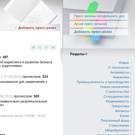
Пресс релизы сегодняшнего дня
Архив пресс-релизов
»
Добавить пресс-релиз
Добавить пресс-релиз
«
‹
›
»
Разделы
//
497
й маркетинга и развития бизнеса
Новые
«
х родителями».
IT технологии
«
Антивирусы
«
2, 27.06.2019
514
Аналитика
«
низованное для закрепления у
Промышленность и производство
«
Новые назначения
«
Строительство
«
.06.2019
503
Сотрудничество
«
ознавательно-развлекательные
Недвижимость
«
кт.
Энергетика
«
Финансы
«
ательный центр "НОРА", 19:10,
Банки
«
Пенсионный фонд
«
Страхование
«
Микрофинансы
«