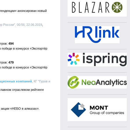
 тенденции» анонсирован новый
 России", 00:56, 22.06.2019
494
о победе в конкурсе «Экспортёр
479
о победе в конкурсе «Экспортёр
кационных компаний
, КГ "Гуров и
 главном отраслевом рейтинге
л акции «НЕБО в алмазах».