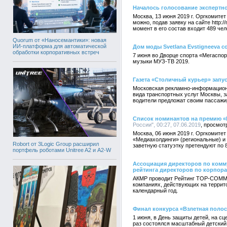
Началось голосование экспертно
Москва, 13 июня 2019 г. Оргкомите
можно, подав заявку на сайте http:/
момент в его состав входит 489 чел
Quorum от «Наносемантики»: новая
ИИ-платформа для автоматической
Дом моды Svetlana Evstigneeva 
обработки корпоративных встреч
7 июня во Дворце спорта «Мегаспор
музыки МУЗ-ТВ 2019.
Газета «Столичный курьер» запу
Московская рекламно-информационн
вида транспортных услуг Москвы, з
водители предложат своим пассажи
Список номинантов на премию «
России", 00:27, 07.06.2019
Москва, 06 июня 2019 г. Оргкомите
«Медиахолдинги» (региональные) и 
Robort от 3Logic Group расширил
заветную статуэтку претендуют по 
портфель роботами Unitree A2 и A2-W
Ассоциация директоров по комму
рейтинга директоров по корпор
АКМР проводит Рейтинг TOP-COMM у
компаниях, действующих на террит
календарный год.
Финал конкурса «Взлетная полос
1 июня, в День защиты детей, на с
раз состоялся масштабный детский 