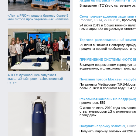
Акция на игрушки «Fortnite» в т
В магазине «TOY.ru», на третьем эт
«Лента PRO» продала бизнесу более 5
Семь топ-менеджеров защитили 
млн литров прохладительных напитков
России", 18:14, 27.06.2019
24 июня 2019 в Общественной пала
номинации «За социальную ответст
Торгово-развлекательный компл
29 июня в Нижнем Новгороде пройде
предметы первой необходимости н
ПРИМЕНЕНИЕ СИСТЕМЫ ФОТОВ
В каждом современном городе уста
водителями, и функционал таких до
АНО «Вдохновение» запускает
масштабный проект «Инклюзивный
Печатная пресса Москвы: на руб
путь»
По данным Mediascope (NRS-Москва,
больше, чем в прошлом году: 3547,1
Рекламная кампания в поддержк
559
С июня по июль 2019 года компания
ства телевизоров LG с интеллектуа
площадках.
Получить парочку золотых
, Синте
Получить парочку золотых &#128176