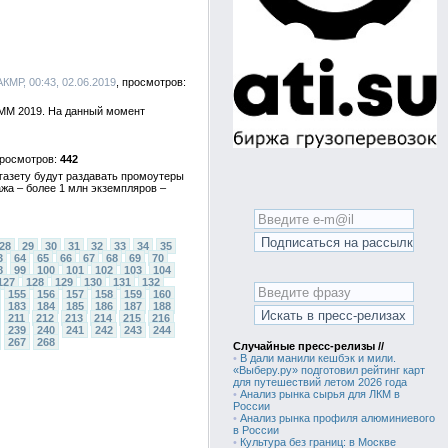
 АКМР, 00:43, 02.06.2019
OMM 2019. На данный момент
442
газету будут раздавать промоутеры
ажа – более 1 млн экземпляров –
28
29
30
31
32
33
34
35
3
64
65
66
67
68
69
70
8
99
100
101
102
103
104
127
128
129
130
131
132
155
156
157
158
159
160
183
184
185
186
187
188
211
212
213
214
215
216
239
240
241
242
243
244
267
268
Случайные пресс-релизы //
•
В дали манили кешбэк и мили.
«Выберу.ру» подготовил рейтинг карт
для путешествий летом 2026 года
•
Анализ рынка сырья для ЛКМ в
России
•
Анализ рынка профиля алюминиевого
в России
•
Культура без границ: в Москве