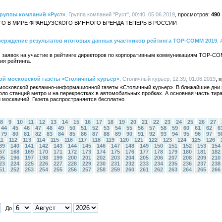
руппы компаний «Руст»
, Группа компаний "Руст", 00:40, 05.06.2019
490
О В МИРЕ ФРАНЦУЗСКОГО ВИННОГО БРЕНДА ТЕПЕРЬ В РОССИИ
верждение результатов итоговых данных участников рейтинга TOP-COMM 2019
,
м заявок на участие в рейтинге директоров по корпоративным коммуникациям TOP-C
ия рейтинга.
ой московской газеты «Столичный курьер»
, Столичный курьер, 12:39, 01.06.2019
московской рекламно-информационной газеты «Столичный курьер». В ближайшие дни 
оло станций метро и на перекрестках в автомобильных пробках. А основная часть тир
 москвичей. Газета распространяется бесплатно.
8
9
10
11
12
13
14
15
16
17
18
19
20
21
22
23
24
25
26
27
44
45
46
47
48
49
50
51
52
53
54
55
56
57
58
59
60
61
62
6
79
80
81
82
83
84
85
86
87
88
89
90
91
92
93
94
95
96
97
9
11
112
113
114
115
116
117
118
119
120
121
122
123
124
125
126
39
140
141
142
143
144
145
146
147
148
149
150
151
152
153
154
67
168
169
170
171
172
173
174
175
176
177
178
179
180
181
182
95
196
197
198
199
200
201
202
203
204
205
206
207
208
209
210
23
224
225
226
227
228
229
230
231
232
233
234
235
236
237
238
51
252
253
254
255
256
257
258
259
260
261
262
263
264
265
266
До