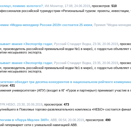
колец», помимо золотого?
, ИА Монитор, 17:08, 24.06.2019
510
офессионалов российской туриндустрии «Региональный туризм: проекты, инвестиции,
емии «Медиа-менеджер России-2019» состоится 25 июня
, Премия "Медиа-менеджер
вывает звание «Экспортёр года»
, Русский Стандарт Водка, 23:36, 20.06.2019
, производитель российской премиальной водки №1 в мире1, с гордостью объявляет 
итии несырьевого экспорта.
вывает звание «Экспортёр года»
, Русский Стандарт Водка, 23:35, 20.06.2019
, производитель российской премиальной водки №1 в мире1, с гордостью объявляет 
итии несырьевого экспорта.
ситетов» обходит три десятка конкурентов в национальном рейтинге коммуни
431
вижения университетов» (АПУ) (входит в КГ «Гуров и партнеры») принимает участие в
 ТРК НЕБО, 23:30, 20.06.2019
473
крупнейшего в Поволжье торгово-развлекательного комплекса «НЕБО» состоится фина
логиям в «Леруа Мерлен ЗИЛ»
, ABB, 00:54, 20.06.2019
490
ий гипермаркет сети с уникальной навигацией ABB.