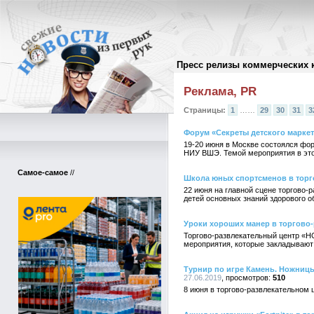
Пресс релизы коммерческих 
Архив пресс-релизов
//
Реклама, PR
Страницы:
1
……
29
30
31
3
Форум «Секреты детского маркет
19-20 июня в Москве состоялся фо
НИУ ВШЭ. Темой мероприятия в этом
Самое-самое
//
Школа юных спортсменов в торг
22 июня на главной сцене торгово
детей основных знаний здорового о
Уроки хороших манер в торгово
Торгово-развлекательный центр «Н
мероприятия, которые закладывают 
Турнир по игре Камень. Ножницы
27.06.2019
510
8 июня в торгово-развлекательно