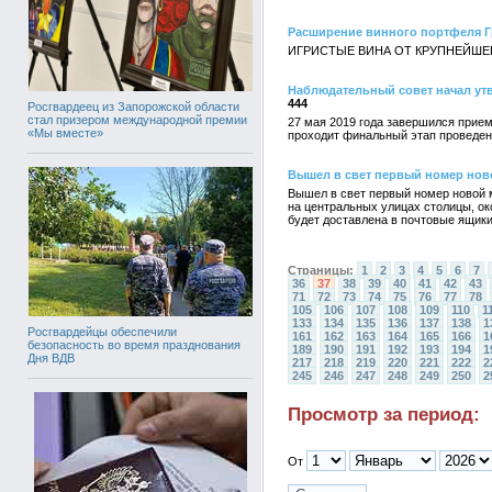
Расширение винного портфеля Г
ИГРИСТЫЕ ВИНА ОТ КРУПНЕЙШЕГ
Наблюдательный совет начал ут
444
Росгвардеец из Запорожской области
стал призером международной премии
27 мая 2019 года завершился прие
«Мы вместе»
проходит финальный этап проведен
Вышел в свет первый номер нов
Вышел в свет первый номер новой 
на центральных улицах столицы, ок
будет доставлена в почтовые ящики
Страницы:
1
2
3
4
5
6
7
36
37
38
39
40
41
42
43
71
72
73
74
75
76
77
78
105
106
107
108
109
110
1
133
134
135
136
137
138
1
Росгвардейцы обеспечили
161
162
163
164
165
166
1
безопасность во время празднования
189
190
191
192
193
194
1
Дня ВДВ
217
218
219
220
221
222
2
245
246
247
248
249
250
2
Просмотр за период:
От