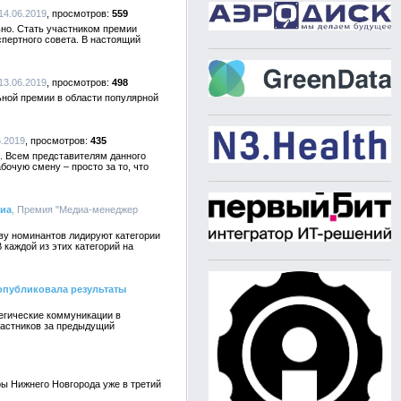
 14.06.2019
559
ьно. Стать участником премии
кспертного совета. В настоящий
 13.06.2019
498
ьной премии в области популярной
6.2019
435
. Всем представителям данного
бочую смену – просто за то, что
диа
, Премия "Медиа-менеджер
тву номинантов лидируют категории
каждой из этих категорий на
 опубликовала результаты
егические коммуникации в
частников за предыдущий
ры Нижнего Новгорода уже в третий