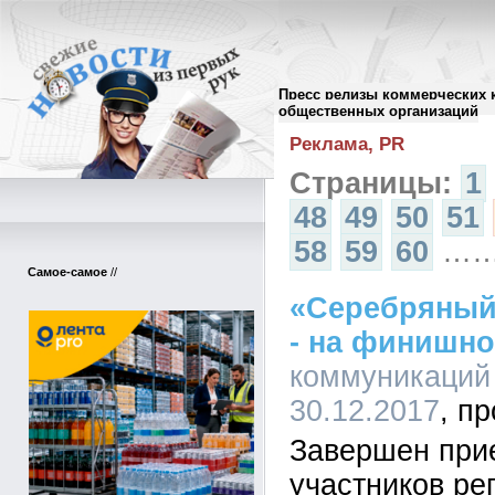
Пресс релизы коммерческих 
Архив пресс-релизов
//
общественных организаций
Реклама, PR
Страницы:
1
48
49
50
51
58
59
60
…
Самое-самое
//
«Серебряный
- на финишн
коммуникаций 
30.12.2017
Завершен при
участников ре