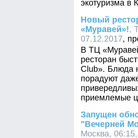
экотуризма в 
Новый ресто
«Муравей»!
, 
07.12.2017
В ТЦ «Мураве
ресторан быст
Club». Блюда 
порадуют даж
привередливых
приемлемые це
Запущен обн
"Вечерней М
Москва, 06:15,