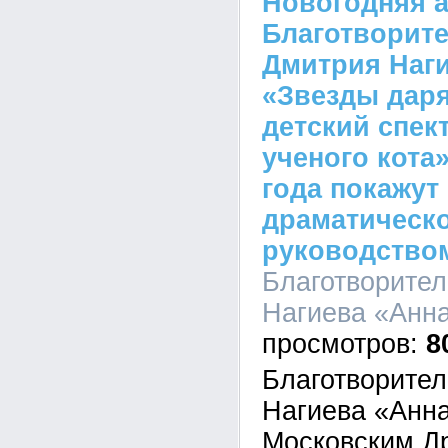
Новогодняя 
Благотворит
Дмитрия Наги
«Звезды даря
детский спек
ученого кота»
года покажут
драматическо
руководство
Благотворите
Нагиева «Анна
8
Благотворите
Нагиева «Анна
Московским Д