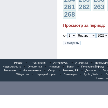
261
262
263
268
Просмотр за период:
От
Новые
«
IT технологии
«
Антивирусы
«
Аналитика
«
Промышлен
Недвижимость
«
Энергетика
«
Финансы
«
Банки
«
Пенсионный фонд
Медицина
«
Фармацевтика
«
Спорт
«
Реклама, PR
«
Деловое
«
Логи
Общество
«
Народный фронт
«
Семинары
«
РуНет, Web
«
Юб
Прочие со