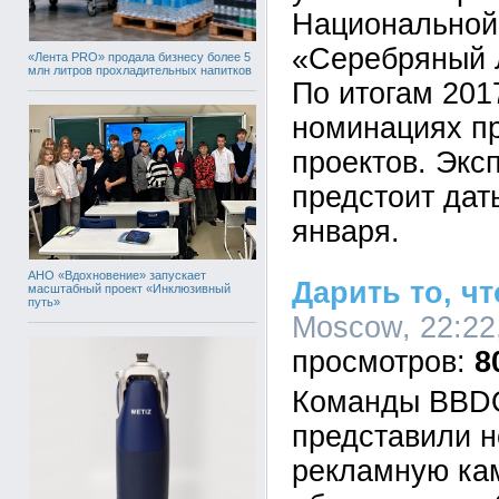
Национальной
«Серебряный 
«Лента PRO» продала бизнесу более 5
млн литров прохладительных напитков
По итогам 201
номинациях п
проектов. Экс
предстоит дат
января.
АНО «Вдохновение» запускает
Дарить то, ч
масштабный проект «Инклюзивный
путь»
Moscow, 22:22
8
Команды BBDO
представили 
рекламную ка