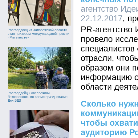
агентство Иде
22.12.2017
PR-агентство
Росгвардеец из Запорожской области
стал призером международной премии
провело иссле
«Мы вместе»
специалистов 
отрасли, чтоб
образом они п
информацию о
области деяте
Росгвардейцы обеспечили
безопасность во время празднования
Дня ВДВ
Сколько нужн
коммуникации
чтобы охват
аудиторию Р