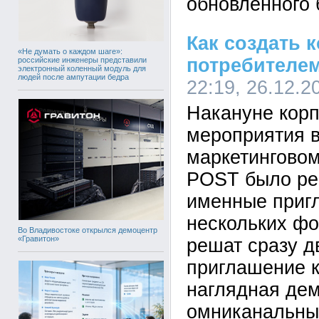
обновленного 
Как создать к
«Не думать о каждом шаге»:
потребителе
российские инженеры представили
электронный коленный модуль для
людей после ампутации бедра
22:19, 26.12.2
Накануне корп
мероприятия в
маркетингово
POST было ре
именные приг
нескольких фо
Во Владивостоке открылся демоцентр
«Гравитон»
решат сразу д
приглашение к
наглядная де
омниканальны