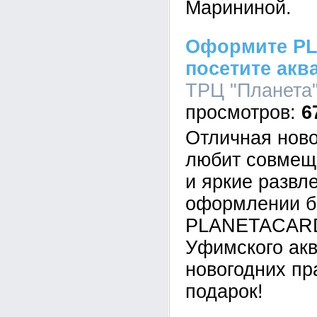
Марининой.
Оформите P
посетите акв
ТРЦ "Планета",
6
Отличная ново
любит совмещ
и яркие развл
оформлении б
PLANETACARD
Уфимского акв
новогодних пр
подарок!