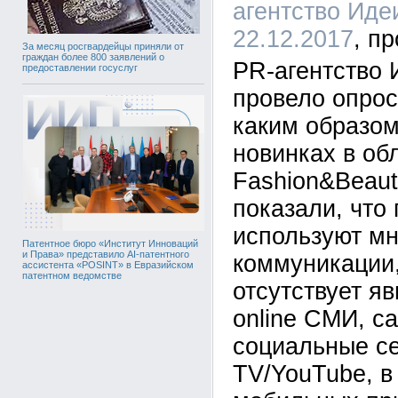
агентство Иде
22.12.2017
За месяц росгвардейцы приняли от
граждан более 800 заявлений о
PR-агентство
предоставлении госуслуг
провело опрос
каким образом
новинках в об
Fashion&Beaut
показали, что
используют м
Патентное бюро «Институт Инноваций
и Права» представило AI-патентного
коммуникации,
ассистента «POSINT» в Евразийском
патентном ведомстве
отсутствует яв
online СМИ, с
социальные се
TV/YouTube, в