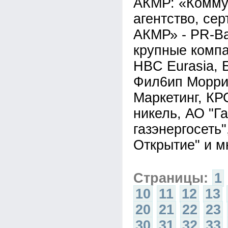
АКМР: «Комму
агентство, се
АКМР» - PR-Ba
крупные компа
HBC Eurasia, 
Фил6ип Морри
Маркетинг, КР
никель, АО "Г
газэнергосеть
Открытие" и м
Страницы:
1
10
11
12
13
20
21
22
23
30
31
32
33