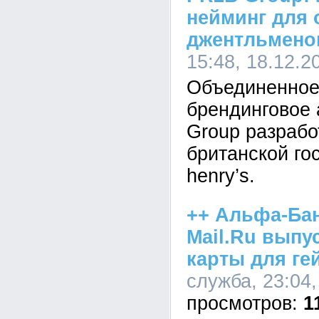
нейминг для 
джентльмено
15:48, 18.12.2
Объединенное
брендинговое 
Group разрабо
британской го
henry’s.
++ Альфа-Бан
Mail.Ru выпу
карты для ге
служба, 23:04,
1