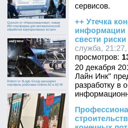
сервисов.
++ Утечка к
Quorum от «Наносемантики»: новая
ИИ-платформа для автоматической
информации 
обработки корпоративных встреч
свести риски
служба, 21:27,
1
20 декабря 20
Лайн Инк" пре
Robort от 3Logic Group расширил
разработку в 
портфель роботами Unitree A2 и A2-W
информационн
Профессиона
строительств
конечных по