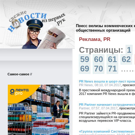
Пресс релизы коммерческих 
Архив пресс-релизов
//
общественных организаций
Реклама, PR
Страницы:
1
59
60
61
62
69
70
71
…
Самое-самое
//
PR News вошла в шорт-лист прем
PR News, 08:10, 07.04.2017
В престижной международной прем
2017 компания PR News вышла в фин
PR Partner начинает сотрудниче
Partner, 07:57, 07.04.2017
PR Partner займется PR-продвижен
специализирующейся на организаци
воздушных перевозок VIP-класса.
«Группа компаний Систематика»