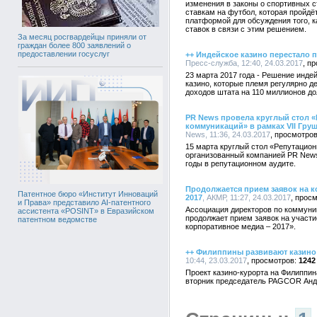
изменения в законы о спортивных 
ставкам на футбол, которая пройдё
платформой для обсуждения того, к
ставок в связи с этим решением.
За месяц росгвардейцы приняли от
граждан более 800 заявлений о
предоставлении госуслуг
++ Индейское казино перестало
Пресс-служба, 12:40, 24.03.2017
23 марта 2017 года - Решение инде
казино, которые племя регулярно д
доходов штата на 110 миллионов д
PR News провела круглый стол 
коммуникаций» в рамках VII Гр
News, 11:36, 24.03.2017
15 марта круглый стол «Репутацио
организованный компанией PR News
годы в репутационном аудите.
Продолжается прием заявок на 
Патентное бюро «Институт Инноваций
2017
, АКМР, 11:27, 24.03.2017
и Права» представило AI-патентного
Ассоциация директоров по коммуни
ассистента «POSINT» в Евразийском
продолжает прием заявок на участ
патентном ведомстве
корпоративное медиа – 2017».
++ Филиппины развивают казино
10:44, 23.03.2017
1242
Проект казино-курорта на Филиппин
вторник председатель PAGCOR Анд