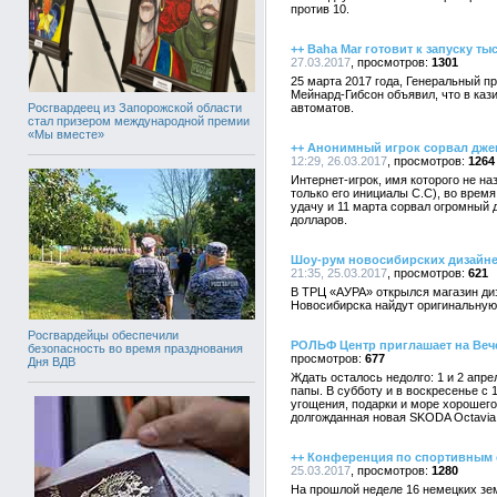
против 10.
++ Baha Mar готовит к запуску т
27.03.2017
1301
25 марта 2017 года, Генеральный 
Мейнард-Гибсон объявил, что в каз
Росгвардеец из Запорожской области
автоматов.
стал призером международной премии
«Мы вместе»
++ Анонимный игрок сорвал дже
12:29, 26.03.2017
1264
Интернет-игрок, имя которого не н
только его инициалы С.С), во время
удачу и 11 марта сорвал огромный 
долларов.
Шоу-рум новосибирских дизайне
21:35, 25.03.2017
621
В ТРЦ «АУРА» открылся магазин д
Новосибирска найдут оригинальную 
Росгвардейцы обеспечили
РОЛЬФ Центр приглашает на Веч
безопасность во время празднования
677
Дня ВДВ
Ждать осталось недолго: 1 и 2 апр
папы. В субботу и в воскресенье с 
угощения, подарки и море хорошег
долгожданная новая SKODA Octavia
++ Конференция по спортивным с
25.03.2017
1280
На прошлой неделе 16 немецких зе