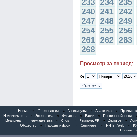
233
234
235
240
241
242
247
248
249
254
255
256
261
262
263
268
Просмотр за период:
От
Новые
«
IT технологии
«
Антивирусы
«
Аналитика
«
Промышлен
Недвижимость
«
Энергетика
«
Финансы
«
Банки
«
Пенсионный фонд
Медицина
«
Фармацевтика
«
Спорт
«
Реклама, PR
«
Деловое
«
Логи
Общество
«
Народный фронт
«
Семинары
«
РуНет, Web
«
Юб
Прочие со