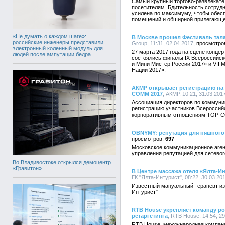
Самый крупный торгово-развлекате
посетителям. Бдительность сотруд
усилена по максимуму, чтобы обес
помещений и обширной прилегающе
«Не думать о каждом шаге»:
В Москве прошел Фестиваль тала
российские инженеры представили
Group, 11:31, 02.04.2017
электронный коленный модуль для
27 марта 2017 года на сцене конце
людей после ампутации бедра
состоялись финалы IX Всероссийск
и Мини Мистер России 2017» и VII 
Нации 2017».
АКМР открывает регистрацию на
COMM 2017
, АКМР, 10:21, 31.03.201
Ассоциация директоров по коммуни
регистрацию участников Всероссий
корпоративным отношениям TOP-
OBNYMY: репутация для няшного
697
Московское коммуникационное аген
управления репутацией для сетево
Во Владивостоке открылся демоцентр
«Гравитон»
В Центре массажа отеля «Ялта-И
ГК "Ялта-Интурист", 08:22, 30.03.20
Известный мануальный терапевт из
Интурист"
RTB House укрепляет команду р
ретаргетинга
, RTB House, 14:54, 2
RTB House, международная компан