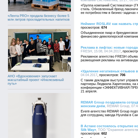
компаний Систематика, 10:27, 06.04
«Группа компаний Систематика» (Г
стиль. Обновленный бренд лаконичн
ее потребностям в бизнес-задачах н
«Лента PRO» продала бизнесу более 5
млн литров прохладительных напитков
Нейминг ROSLAV: как назвать с
674
Объединенное пиар и брендинговое
финансово-девелоперской компани
Реклама в лифтах: новые города
FRESH, 15:08, 04.04.2017
Рекламное агентство FRESH объявл
размещения рекламы на антивандал
«Удаление негативных отзывов в
04.04.2017
706
АНО «Вдохновение» запускает
масштабный проект «Инклюзивный
С таким докладом выступит управл
путь»
партнеры Людмила Харитонова, на 
конференции «ЭФФЕКТИВНАЯ ПРЕСС
21 апреля.
REMAR Group поздравила сотру
женским днём
, REMAR Group, 07:4
Event-агентство REMAR Group подг
для сотрудниц завода Hyundai в Са
В Астане состоялось открытие н
Silk Way»
, ТОО "Охранное агентств
602