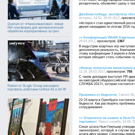
ретаргетинга, объявляет сразу о тр
Двойная победа: экспертиза «А
Астерос, 14:52, 29.03.2017
«Астерос» стал единственной росси
Quorum от «Наносемантики»: новая
двумя наградами по итогам 2016 го
ИИ-платформа для автоматической
обработки корпоративных встреч
++ Конференция VR/AR Азартных 
28.03.2017
1367
В индустрии азартных игр наступае
дополненную реальность, Компания
этому конференцию 3 апреля в Ande
которая обещает стать событием го
«Новые технологии мониторинга
11:19, 28.03.2017
755
С таким докладом выступит PR-дир
на ежегодной общероссийской пр
СЛУЖБА-2017», которая состоится в
Robort от 3Logic Group расширил
портфель роботами Unitree A2 и A2-W
Прививка от бедности
, Синтез-56,
22-23 марта в Оренбурге состоялс
бедности. Как растворять проблем
сотрудниками».
++ Откроются ли казино в Нью-Г
парламент
, Пресс-служба, 10:49, 2
Сенат штата Нью-Гемпшир утвердил 
законопроект, который, в случае п
штата двух казино. Сенаторы приня