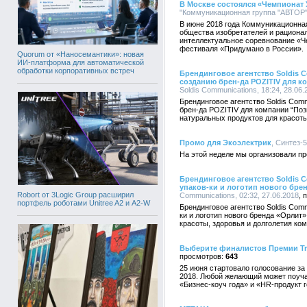
В Москве состоялся «Чемпионат
"Коммуникационная группа "АВТОР",
В июне 2018 года Коммуникационна
общества изобретателей и рационал
интеллектуальное соревнование «Ч
фестиваля «Придумано в России».
Quorum от «Наносемантики»: новая
ИИ-платформа для автоматической
обработки корпоративных встреч
Брендинговое агентство Soldis 
созданию брен-да POZITIV для к
Soldis Communications, 18:24, 28.06.
Брендинговое агентство Soldis Com
брен-да POZITIV для компании “Поз
натуральных продуктов для красоты
Промо для Экоэлектрик
, Синтез-5
На этой неделе мы организовали пр
Брендинговое агентство Soldis 
упаков-ки и логотип нового бре
Robort от 3Logic Group расширил
Communications, 02:32, 27.06.2018
портфель роботами Unitree A2 и A2-W
Брендинговое агентство Soldis Com
ки и логотип нового бренда «Орлит
красоты, здоровья и долголетия ко
Выберите финалистов Премии Tra
643
25 июня стартовало голосование за
2018. Любой желающий может поуча
«Бизнес-коуч года» и «HR-продукт г