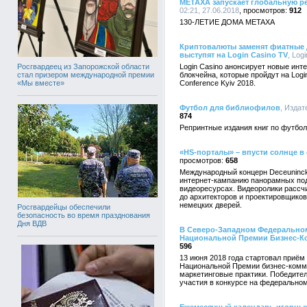
METAXA запускает глобальную 
02:21, 27.06.2018
912
130-ЛЕТИЕ ДОМА METAXA
Криптовалюты заменят фиатные д
выступят на Login Casino TV
, Log
Росгвардеец из Запорожской области
Login Casino анонсирует новые инт
стал призером международной премии
блокчейна, которые пройдут на Logi
«Мы вместе»
Conference Kyiv 2018.
Футбол для библиофилов
, Издат
874
Репринтные издания книг по футбо
«HS-порталы» – впусти солнце в
658
Международный концерн Deceuninck
интернет-кампанию панорамных по
видеоресурсах. Видеоролики рассч
до архитекторов и проектировщико
немецких дверей.
Росгвардейцы обеспечили
безопасность во время празднования
Дня ВДВ
В Северо-Западном Федеральном
Национальной Премии Бизнес-К
596
13 июня 2018 года стартовал приём
Национальной Премии бизнес-комму
маркетинговые практики. Победител
участия в конкурсе на федеральном