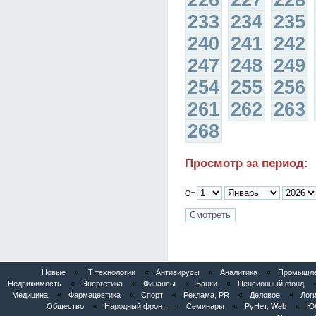
226
227
228
233
234
235
240
241
242
247
248
249
254
255
256
261
262
263
268
Просмотр за период:
От
Новые
«
IT технологии
«
Антивирусы
«
Аналитика
«
Промышлен
Недвижимость
«
Энергетика
«
Финансы
«
Банки
«
Пенсионный фонд
Медицина
«
Фармацевтика
«
Спорт
«
Реклама, PR
«
Деловое
«
Логи
Общество
«
Народный фронт
«
Семинары
«
РуНет, Web
«
Юб