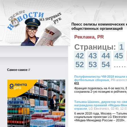
Пресс релизы коммерческих 
Архив пресс-релизов
//
общественных организаций
Реклама, PR
Страницы:
1
42
43
44
45
52
53
54
…
Самое-самое
//
Полуфиналисты ЧМ-2018 вошли в
футбольных сборных
, PR-агентс
611
Франция поднялась на 4-ое место, Б
сохранила 2-ую позицию в рейтинг
Татьяна Шахнес, директор по свя
награждена премией «Медиа-Мене
отрасли
, LG Electronics, 02:40, 12.
6 июля 2018 года, Москва — Татьян
социальным проектам LG Electronic
«Медиа-Менеджер России – 2018».