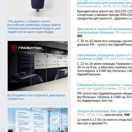
дизайн-концепцию упаковки бре
Communications, 18:46, 03.07.2018
Брендинговое агентство SOLDIS C
концепцию упаковки бренда KRILOI
продуктов для красоты, здоровья и
«Не думать о каждом шаге»:
российские инженеры представили
электронный коленный модуль для
Два матча в группе B перераспр
людей после ампутации бедра
футбольных сборных
, PR-агентс
691
С 25 по 26 июня все команды групп
данным PR – агентства Идеи&Реше
Запутанная ситуация в группе F
сборных в СМИ
, PR-агентство Иде
С 22 по 25 июня команда Германии п
26-го на 9-ое, а Мексика перемести
популярных в СМИ футбольных сбо
Идеи&Решения.
Сборные России и Египта – сам
агентство Идеи&Решения, 21:19, 29
PR-агентство Идеи&Решения обнар
Во Владивостоке открылся демоцентр
футбольных сборных в СМИ на 20 ию
«Гравитон»
на лидирующих местах.
Открытый вебинар: Как сделать
19:12, 29.06.2018
648
12 июля в 17:00 состоится открыты
быстро и дешево?».