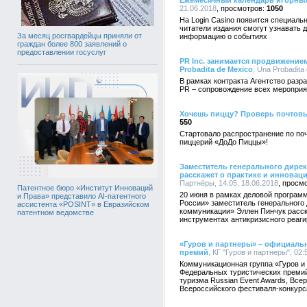
Ежемесячный календарь игорных
21.06.2018
1050
На Login Casino появится специаль
читатели издания смогут узнавать 
За месяц росгвардейцы приняли от
информацию о событиях
граждан более 800 заявлений о
предоставлении госуслуг
PR Inc. занимается продвижени
Probadita de Mexico
, Una Probadita
В рамках контракта Агентство разр
PR – сопровождение всех мероприя
Хочешь пиццу? Проверь почтов
550
Стартовало распространение по по
пиццерий «ДоДо Пиццы»!
Заместитель генерального дире
расскажет о практике и инновац
Партнёры, 14:05, 18.06.2018
Патентное бюро «Институт Инноваций
20 июня в рамках деловой програм
и Права» представило AI-патентного
России» заместитель генерального
ассистента «POSINT» в Евразийском
коммуникации» Эллен Пинчук расск
патентном ведомстве
инструментах антикризисного реаг
«Гуров и партнеры» – официаль
премий
, КГ "Гуров и партнеры", 02:
Коммуникационная группа «Гуров 
Федеральных туристических премий
туризма Russian Event Awards, Все
Всероссийского фестиваля-конкурс