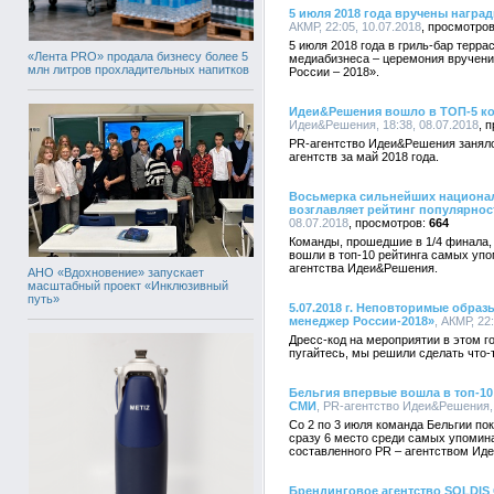
5 июля 2018 года вручены награ
АКМР, 22:05, 10.07.2018
5 июля 2018 года в гриль-бар терр
«Лента PRO» продала бизнесу более 5
медиабизнеса – церемония вручен
млн литров прохладительных напитков
России – 2018».
Идеи&Решения вошло в ТОП-5 к
Идеи&Решения, 18:38, 08.07.2018
PR-агентство Идеи&Решения заняло
агентств за май 2018 года.
Восьмерка сильнейших национа
возглавляет рейтинг популярнос
08.07.2018
664
Команды, прошедшие в 1/4 финала,
вошли в топ-10 рейтинга самых уп
агентства Идеи&Решения.
АНО «Вдохновение» запускает
масштабный проект «Инклюзивный
путь»
5.07.2018 г. Неповторимые обра
менеджер России-2018»
, АКМР, 22
Дресс-код на мероприятии в этом г
пугайтесь, мы решили сделать что-
Бельгия впервые вошла в топ-1
СМИ
, PR-агентство Идеи&Решения, 
Со 2 по 3 июля команда Бельгии по
сразу 6 место среди самых упомин
составленного PR – агентством Ид
Брендинговое агентство SOLDIS