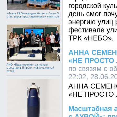
городской кул
день смог поч
«Лента PRO» продала бизнесу более 5
млн литров прохладительных напитков
энергию улиц 
фестивале ули
ТРК «НЕБО».
АННА СЕМЕН
«НЕ ПРОСТО
АНО «Вдохновение» запускает
по связям с о
масштабный проект «Инклюзивный
путь»
22:02, 28.06.2
АННА СЕМЕН
«НЕ ПРОСТО
Масштабная 
с АУРОЙ»: п