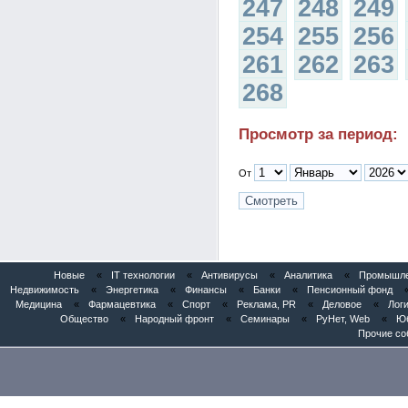
247
248
249
254
255
256
261
262
263
268
Просмотр за период:
От
Новые
«
IT технологии
«
Антивирусы
«
Аналитика
«
Промышлен
Недвижимость
«
Энергетика
«
Финансы
«
Банки
«
Пенсионный фонд
Медицина
«
Фармацевтика
«
Спорт
«
Реклама, PR
«
Деловое
«
Логи
Общество
«
Народный фронт
«
Семинары
«
РуНет, Web
«
Юб
Прочие со