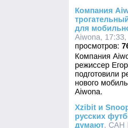
Компания Aiw
трогательны
для мобильн
Aiwona, 17:33,
7
Компания Aiw
режиссер Егор
подготовили р
нового мобил
Aiwona.
Xzibit и Snoo
русских футб
думают
, САН 