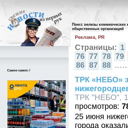
Пресс релизы коммерческих 
Архив пресс-релизов
//
общественных организаций
Реклама, PR
Страницы:
1
76
77
78
79
86
87
88
…
Самое-самое
//
ТРК «НЕБО» 
нижегородцев
ТРК "НЕБО", 1
7
25 июня нижег
города оказал