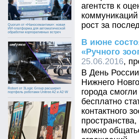
агентств к оц
коммуникаций
рост за после
Quorum от «Наносемантики»: новая
ИИ-платформа для автоматической
обработки корпоративных встреч
В июне сост
«Ручного зоо
25.06.2016
В День России
Нижнего Новго
Robort от 3Logic Group расширил
города смогли
портфель роботами Unitree A2 и A2-W
бесплатно ста
контактного зо
пространства,
можно общатьс