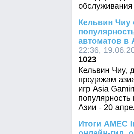
обслуживания 
Кельвин Чиу
популярност
автоматов в 
22:36, 19.06.2
1023
Кельвин Чиу, 
продажам азиа
игр Asia Gami
популярность 
Азии - 20 апре
Итоги AMEC In
онлайн-гид, 