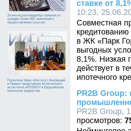
ставке от 8,1
10:23, 25.06.2
За месяц росгвардейцы приняли от
граждан более 800 заявлений о
Совместная п
предоставлении госуслуг
кредитованию 
в ЖК «Парк Го
выгодных услов
8,1%. Низкая 
действует в те
ипотечного кр
Патентное бюро «Институт Инноваций
и Права» представило AI-патентного
ассистента «POSINT» в Евразийском
PR2B Group: 
патентном ведомстве
промышленно
PR2B Group, 1
7