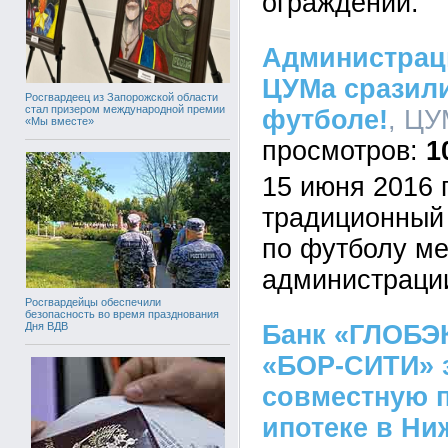
ограждений.
Администрац
ЦУМа сразили
Росгвардеец из Запорожской области
стал призером международной премии
футболе!
, ЦУ
«Мы вместе»
1
15 июня 2016 
традиционный
по футболу м
администраци
Росгвардейцы обеспечили
безопасность во время празднования
Банк «ГЛОБЭ
Дня ВДВ
«БОР-СИТИ» 
совместную 
ипотеке в Ни