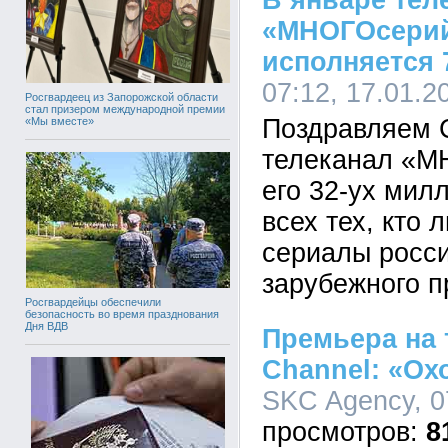
В январе тел
«МНОГОсерий
исполняется 7
07:12, 17.01.2
Росгвардеец из Запорожской области
стал призером международной премии
Поздравляем 
«Мы вместе»
телеканал «М
его 32-ух мил
всех тех, кто
сериалы росси
зарубежного п
Росгвардейцы обеспечили
безопасность во время празднования
Дня ВДВ
Премьера на 
Channel: «Ох
SKC Agency, 0
8