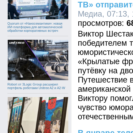
ТВ» отправит
Медиа, 07:13, 
6
Quorum от «Наносемантики»: новая
ИИ-платформа для автоматической
обработки корпоративных встреч
Виктор Шестак
победителем т
юмористическо
«Крылатые фр
путёвку на дво
Путешествие в
Robort от 3Logic Group расширил
американской
портфель роботами Unitree A2 и A2-W
Виктору помог
чувство юмора
отечественны