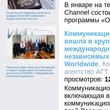
В январе на т
Channel состо
За месяц росгвардейцы приняли от
граждан более 800 заявлений о
программы «О
предоставлении госуслуг
Коммуникаци
вошла в кру
международн
независимых 
Worldwide
, К
Патентное бюро «Институт Инноваций
агентство АГТ,
и Права» представило AI-патентного
ассистента «POSINT» в Евразийском
патентном ведомстве
1
Коммуникацио
включающая в 
коммуникацион