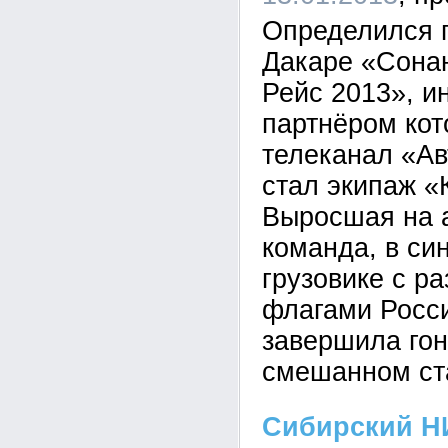
Определился п
Дакаре «Сона
Рейс 2013», 
партнёром кот
телеканал «А
стал экипаж 
Выросшая на 
команда, в си
грузовике с р
флагами Росси
завершила гон
смешанном ст
Сибирский Н