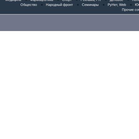
Общество
«
Народный фронт
«
Семинары
«
РуНет, Web
«
Юб
Прочие со