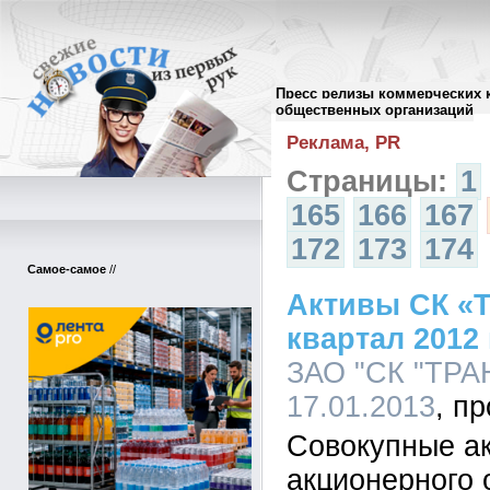
Пресс релизы коммерческих 
Архив пресс-релизов
//
общественных организаций
Реклама, PR
Страницы:
1
165
166
167
172
173
174
Самое-самое
//
Активы СК «Т
квартал 2012
ЗАО "СК "ТРА
17.01.2013
Совокупные ак
акционерного