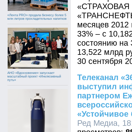
«СТРАХОВАЯ
«ТРАНСНЕФТЬ»
«Лента PRO» продала бизнесу более 5
млн литров прохладительных напитков
месяцев 2012 
33% – с 10,18
состоянию на 3
13,522 млрд р
30 сентября 20
АНО «Вдохновение» запускает
Телеканал «3
масштабный проект «Инклюзивный
путь»
выступил и
партнером Е
всероссийско
«Устойчивое
Ред Медиа, 18