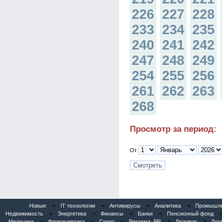
226
227
228
233
234
235
240
241
242
247
248
249
254
255
256
261
262
263
268
Просмотр за период:
От
Новые
«
IT технологии
«
Антивирусы
«
Аналитика
«
Промышлен
Недвижимость
«
Энергетика
«
Финансы
«
Банки
«
Пенсионный фонд
Медицина
«
Фармацевтика
«
Спорт
«
Реклама, PR
«
Деловое
«
Логи