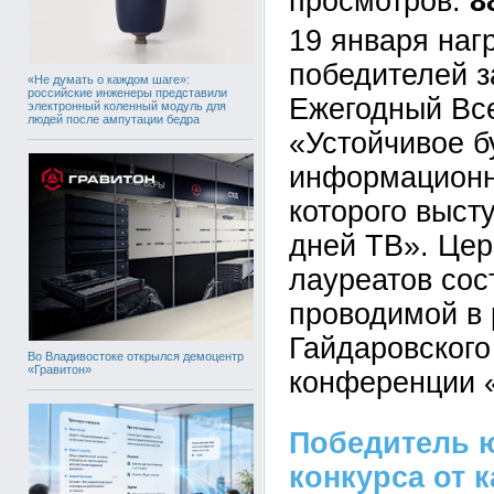
8
19 января на
победителей 
«Не думать о каждом шаге»:
российские инженеры представили
Ежегодный Все
электронный коленный модуль для
людей после ампутации бедра
«Устойчивое б
информационн
которого выст
дней ТВ». Це
лауреатов сос
проводимой в
Гайдаровског
Во Владивостоке открылся демоцентр
«Гравитон»
конференции «
Победитель 
конкурса от 