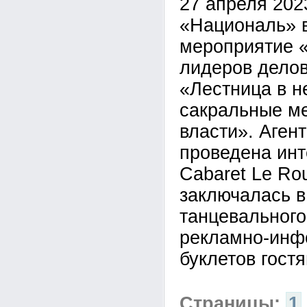
27 апреля 202
«Националь» 
мероприятие «
лидеров дело
«Лестница в н
сакральные м
власти». Аген
проведена инт
Cabaret Le Ro
заключалась в
танцевального
рекламно-инф
буклетов гост
Страницы:
1