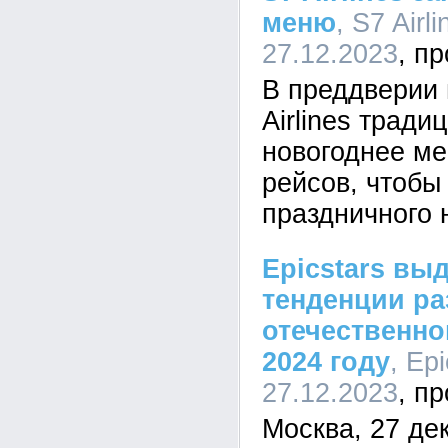
меню
, S7 Airl
27.12.2023
В преддверии 
Airlines тради
новогоднее м
рейсов, чтобы
праздничного 
Epicstars вы
тенденции ра
отечественн
2024 году
, Ep
27.12.2023
Москва, 27 де