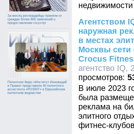
недвижимости 
За месяц росгвардейцы приняли от
Агентством I
граждан более 800 заявлений о
предоставлении госуслуг
наружная рек
в местах эли
Москвы сети
Crocus Fitnes
агентство IQ, 
5
Патентное бюро «Институт Инноваций
В июле 2023 г
и Права» представило AI-патентного
ассистента «POSINT» в Евразийском
патентном ведомстве
была размеще
реклама на би
элитного отды
фитнес-клубов