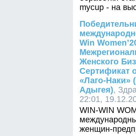
mycup - на вы
Победительн
международно
Win Women’2
Межрегионал
Женского Биз
Сертификат 
«Лаго-Наки» 
Адыгея)
, Здр
22:01, 19.12.2
WIN-WIN WOM
международны
женщин-предп