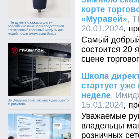
корте торгов
«Муравей»
, 
«Не думать о каждом шаге»:
20.01.2024
российские инженеры представили
электронный коленный модуль для
людей после ампутации бедра
Самый добрый
состоится 20 я
сцене торгово
Школа директ
стартует уже
неделе
, Имид
Во Владивостоке открылся демоцентр
15.01.2024
«Гравитон»
Уважаемые ру
владельцы маг
розничных сет