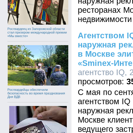
наружная рекл
ресторанах М
недвижимости
Росгвардеец из Запорожской области
стал призером международной премии
Агентством I
«Мы вместе»
наружная рек
в Москве эл
«Sminex-Инте
агентство IQ, 
3
С мая по сент
Росгвардейцы обеспечили
безопасность во время празднования
Дня ВДВ
агентством I
наружная рекл
Москве клиент
ведущего заст