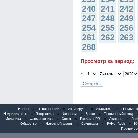
240
241
242
247
248
249
254
255
256
261
262
263
268
Просмотр за период:
От
Новые
«
IT технологии
«
Антивирусы
«
Аналитика
«
Промышлен
Недвижимость
«
Энергетика
«
Финансы
«
Банки
«
Пенсионный фонд
Медицина
«
Фармацевтика
«
Спорт
«
Реклама, PR
«
Деловое
«
Логи
Общество
«
Народный фронт
«
Семинары
«
РуНет, Web
«
Юб
Прочие со