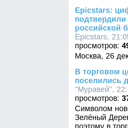
Epicstars: ц
подтвердили
российской 
Epicstars, 21:
4
Москва, 26 де
В торговом ц
поселились 
"Муравей", 22:
3
Символом ново
Зелёный Дере
поэтому в тор