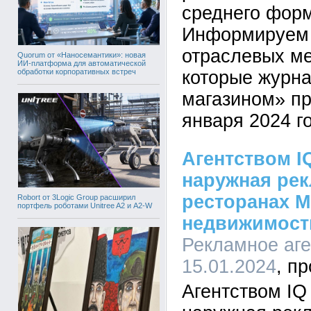
среднего форм
Информируем 
отраслевых м
Quorum от «Наносемантики»: новая
ИИ-платформа для автоматической
обработки корпоративных встреч
которые журн
магазином» пр
января 2024 г
Агентством I
наружная рек
ресторанах 
Robort от 3Logic Group расширил
портфель роботами Unitree A2 и A2-W
недвижимост
Рекламное аген
15.01.2024
Агентством I