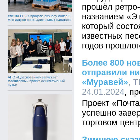
прошёл ретро-
названием «Эт
«Лента PRO» продала бизнесу более 5
млн литров прохладительных напитков
который состо
известных песе
годов прошлог
Более 800 но
отправили н
АНО «Вдохновение» запускает
«Муравей»
, 
масштабный проект «Инклюзивный
путь»
24.01.2024
Проект «Почт
успешно завер
торговом цент
Зимнюю сказк