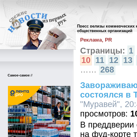
Пресс релизы коммерческих 
Архив пресс-релизов
//
общественных организаций
Реклама, PR
Страницы:
1
10
11
12
13
……
268
Самое-самое
//
Завораживаю
состоялся в 
"Муравей", 20:
1
В преддверии 
на фуд-корте 