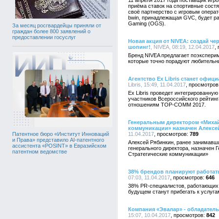
11 апреля 2017 года поставщик игр
приёма ставок на спортивные сост
своё партнерство с игровым операт
bwin, принадлежащая GVC, будет р
Gaming (OGS).
За месяц росгвардейцы приняли от
граждан более 800 заявлений о
предоставлении госуслуг
Новая акция от NIVEA: создай ч
шопинг!
, NIVEA, 08:19, 12.04.2017
Бренд NIVEA предлагает поэксперим
которые точно порадуют любительн
Агентство Ex Libris станет офи
Libris, 15:49, 11.04.2017
Ex Libris проведет интегрированн
участников Всероссийского рейтин
отношениям TOP-COMM 2017.
Генеральным директором «Михай
коммуникации» назначен Алексе
11.04.2017
789
Патентное бюро «Институт Инноваций
и Права» представило AI-патентного
Алексей Рябинкин, ранее занимавш
ассистента «POSINT» в Евразийском
генерального директора, назначен
патентном ведомстве
Стратегические коммуникации»
38% брендов планируют работат
07:03, 11.04.2017
646
38% PR-специалистов, работающих 
будущем станут прибегать к услуга
Компания «Эвалар» - обладатель 
15:07, 10.04.2017
842