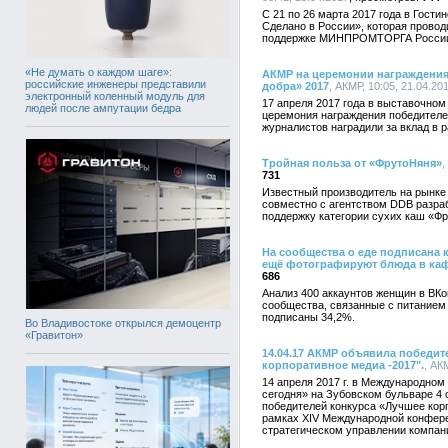
С 21 по 26 марта 2017 года в Гост
Сделано в России», которая провод
поддержке МИНПРОМТОРГА Росси
«Не думать о каждом шаге»:
АКМР на церемонии награждения
российские инженеры представили
добра» 2017
, АКМР, 10:05, 21.04.20
электронный коленный модуль для
17 апреля 2017 года в выставочном
людей после ампутации бедра
церемония награждения победителе
журналистов наградили за вклад в 
Тройная польза от «ФрутоНяня»
,
731
Известный производитель на рынке
совместно с агентством DDB разра
поддержку категории сухих каш «Ф
На сообщества о еде подписана 
ещё фотографируют блюда в ка
686
Анализ 400 аккаунтов женщин в ВКо
сообщества, связанные с питанием
подписаны 34,2%.
Во Владивостоке открылся демоцентр
«Гравитон»
14.04.17 АКМР объявила победит
корпоративное медиа -2017".
, АК
14 апреля 2017 г. в Международно
сегодня» на Зубовском бульваре 4
победителей конкурса «Лучшее кор
рамках ХIV Международной конфер
стратегическом управлении компан