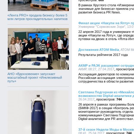
600
В рамках Круглого стола «Измерени
значимые для бизнеса» приняла уча
развития бизнеса PR News.
«Лента PRO» продала бизнесу более 5
млн литров прохладительных напитков
Финал акции «Накупи на Ялту» 
Универмаг "Сормовские Зори", 13:07
22 апреля 2017 года в универмаге 
акции «Накупи на Ялту», где опред
путевки на двоих в отель «Ялта-Инт
Достижения ATOM Media
, ATOM Me
Результаты рейтингов 2017 года
АКМР и РАЭК расширяют сотрудн
АКМР, 08:27, 27.04.2017
АНО «Вдохновение» запускает
Ассоциация директоров по коммуни
масштабный проект «Инклюзивный
Российская ассоциация электронны
путь»
сотрудничества в области развития
Светлана Подгорная из «Михайло
возможностях Digital-аналитики 
26.04.2017
744
26 апреля в рамках программы Бо
(БМКФ-2017) в секции «Контроль ре
мониторинга» руководитель отдела
коммуникации» Светлана Подгорна
Digital-аналитики для PR агентства».
37-й сезон Недели Моды в Москв
08:41, 25.04.2017
744