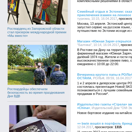
комплексными решениями в области
Семейный отдых в Эстонии: ска
приключения взамен на ленивое 
туризма, 10:15, 16.04.2017
Москва, 13 апреля. Эстонский центр
запустил сервис на русском языке
Росгвардеец из Запорожской области
путешествие по Эстонии исходя из 
стал призером международной премии
«Мы вместе»
Магазин «Южная Заря» открылся 
"Балтика", 10:14, 16.04.2017
В Ростове-на-Дону на территории п
фирменный магазин «Южная Заря», 
далёкий 1974 год. Жители и гости 
высококачественное свежее пиво, 
ежедневно с 10:00 до 22:00.
Вечеринка крутого папы в РОЛЬ
OCTAVIA
, РОЛЬФ, 09:59, 16.04.2017
1 и 2 апреля в дилерском центре 
состоялась презентация Новой SKOD
Росгвардейцы обеспечили
познакомиться с лучшим семейным
безопасность во время празднования
продажам в России*.
Дня ВДВ
Издательство газеты «Стрела» за
«China»
, Издательский Дом "ОМ-Экс
Новое бортовое издание на китайск
++ bwin вошёл в портфель брен
12.04.2017
1315