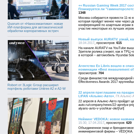
++ Russian Gaming Week 2017 сост
Планируется ли "гаминаторслотс?
1348
Москва собирается провести 11-ю 
которая пройдет менее чем через 
Quorum от «Наносемантики»: новая
конференцией по азартным играм в 
ИИ-платформа для автоматической
участие некоторые из лучших игрок
обработки корпоративных встреч
Новый выпуск AURATV: узнай, ка
18.04.2017
615
На канале AURATV на YouTube вышел
Зрители ролика узнают, как в ТРЦ 
в которой – автомобиль Hyundai Sola
Агентство Ex Libris вошло в сп
номинации «Best measurement of
704
Среди финалистов международной п
Effectiveness Awards 2017 крупнейш
Robort от 3Logic Group расширил
портфель роботами Unitree A2 и A2-W
22 апреля приглашаем на праздн
LIFAN «Альянс-Авто»
, ГК Альянс-А
22 апреля в Альянс-Авто пройдет цер
auto.ru/company/news/22-aprelya-prig
alyans-avto-v-yoshkar-ole/[/url]
Нейминг VEDOKA: новое назван
15:30, 17.04.2017
620
Объединенное пиар и брендинговое
инжиниринговой фирмы – VEDOKA. V