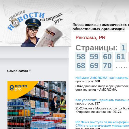
Пресс релизы коммерческих 
Архив пресс-релизов
//
общественных организаций
Реклама, PR
Страницы:
1
58
59
60
61
68
69
70
…
Самое-самое
//
Нейминг AMOROMA: как назвать 
668
Объединенное пиар и брендинговое
сети гостиниц – AMOROMA.
Как увеличить прибыль магазин
737
21-23 июня в Москве состоится бо
«Управление магазином-2017».
PR News выступила на конферен
СМИ в стратегическом управлен