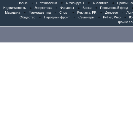
Новые
«
IT технологии
«
Антивирусы
«
Аналитика
«
Промышлен
Недвижимость
«
Энергетика
«
Финансы
«
Банки
«
Пенсионный фонд
Медицина
«
Фармацевтика
«
Спорт
«
Реклама, PR
«
Деловое
«
Логи
Общество
«
Народный фронт
«
Семинары
«
РуНет, Web
«
Юб
Прочие со